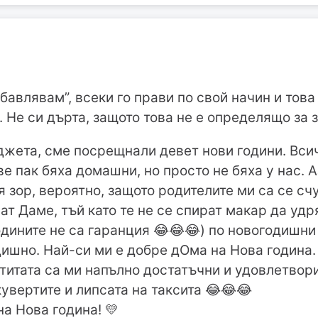
бавлявам”, всеки го прави по свой начин и това
ш. Не си дърта, защото това не е определящо за 
джета, сме посрещнали девет нови години. Всичк
ве пак бяха домашни, но просто не бяха у нас. А
 зор, вероятно, защото родителите ми са се сч
ат Даме, тъй като те не се спират макар да удр
годините не са гаранция 😂😂😂) по новогодишни
ишно. Най-си ми е добре дОма на Нова година.
титата са ми напълно достатъчни и удовлетвори
увертите и липсата на таксита 😂😂😂
на Нова година! 💛