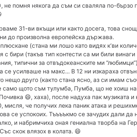
, не помня някога да съм си сваляла по-бързо

ваме 31-ви вкъщи или както досега, това снощ
 ни до произволна европейска държава.
плюскане (стана ми лошо като видях к’ви колич
я с бири (такъв тип контести са ми били винаги
ия, типични за отвъдокеанските ми “любимци”)
 се усилваше на макс... В 12 ни изкараха отвън
о нещо друго (както стана ясно, аз си имам съ
е само щото съм тулумба, Пумба, що не хоиш на 
Почивка 😄, хаха), после надуха пак музиката и 
0, мисля, че получих лека паник атака и решихм
това се успокоих. Тъъъъкмо се зачудих дали да 
лко, и набримчиха оная гениална творба на Гер
Със скок влязох в колата. 😄