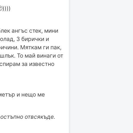
))))
лек ангъс стек, мини
олад, 3 бирички и
ричини. Мяткам ги пак,
ешлък. То май винаги от
 спирам за известно
 метър и нещо ме
достъпно отвсякъде.