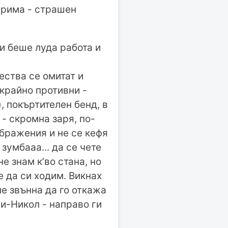
 грима - страшен
и беше луда работа и
ества се омитат и
 крайно противни -
, покъртителен бенд, в
 - скромна заря, по-
ображения и не се кефя
зумбааа... да се чете
не знам к’во стана, но
е да си ходим. Викнах
не звънна да го откажа
и-Никол - направо ги