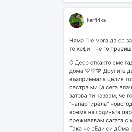
karfi4ka
Няма “не мога да се за
те кефи - не го прави
С Десо откакто сме га
дома 💛💚💙 Другите д
възприемала целия тоя
сестра ми (а сега влач
затова ти казвам, че 
“напартирала” новогод
време на годината пар
преживявам сагата с к
Така че сЕди си дОма 