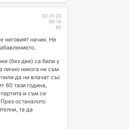
02.01.20
09:14
#2
 е неговият начин. Не
забавлението.
и (без две) са били у
з лично никога не съм
упили да ни влачат със
ят 60 тази година,
 партита и съм се
 През останалото
телни, та да