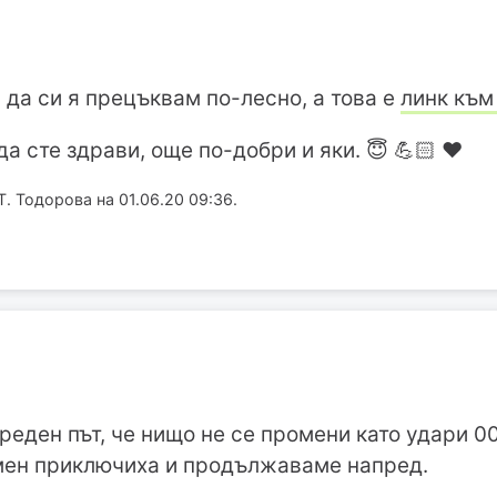
 да си я прецъквам по-лесно, а това е
линк към
да сте здрави, още по-добри и яки. 😇 💪🏻 ❤
. Тодорова на 01.06.20 09:36.
реден път, че нищо не се промени като удари 00
 мен приключиха и продължаваме напред.