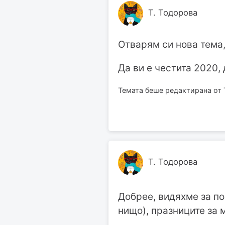
Т. Тодорова
Отварям си нова тема,
Да ви е честита 2020, 
Темата беше редактирана от Т
Т. Тодорова
Добрее, видяхме за по
нищо), празниците за