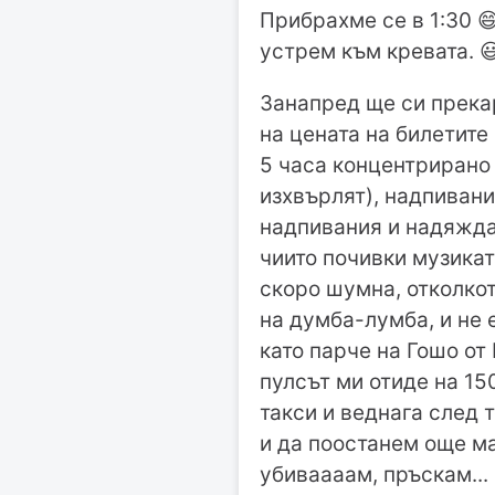
Прибрахме се в 1:30 
устрем към кревата. 
Занапред ще си прекар
на цената на билетите
5 часа концентрирано 
изхвърлят), надпивани
надпивания и надяждан
чиито почивки музиката
скоро шумна, отколкот
на думба-лумба, и не 
като парче на Гошо от 
пулсът ми отиде на 15
такси и веднага след 
и да поостанем още ма
убиваааам, пръскам... 