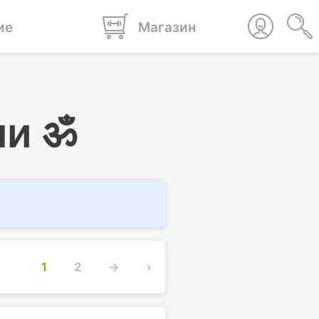
ие
Магазин
ли ॐ
1
2
→
›