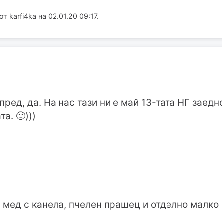
 karfi4ka на 02.01.20 09:17.
пред, да. На нас тази ни е май 13-тата НГ заедн
а. 🙂)))
 мед с канела, пчелен прашец и отделно малко