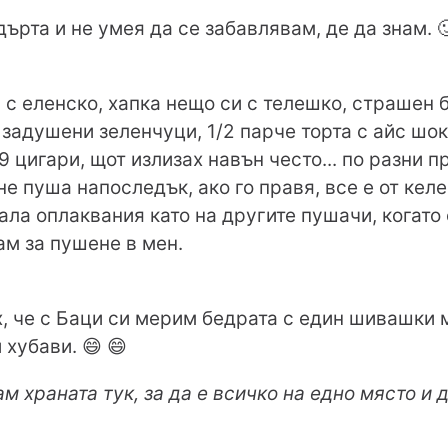
ърта и не умея да се забавлявам, де да знам. 🙂
 с еленско, хапка нещо си с телешко, страшен б
 задушени зеленчуци, 1/2 парче торта с айс шок
 цигари, щот излизах навън често... по разни п
не пуша напоследък, ако го правя, все е от кел
мала оплаквания като на другите пушачи, когато
ам за пушене в мен.
х, че с Баци си мерим бедрата с един шивашки
 хубави. 😄 😄
м храната тук, за да е всичко на едно място и 