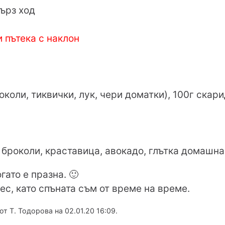
бърз ход
 пътека с наклон
околи, тиквички, лук, чери доматки), 100г скар
 броколи, краставица, авокадо, глътка домашна
гато е празна. 🙂
ес, като спъната съм от време на време.
 Т. Тодорова на 02.01.20 16:09.