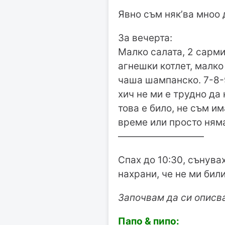
Явно съм няк’ва мноо д
За вечерта:
Малко салата, 2 сарми
агнешки котлет, малко
чаша шампанско. 7-8-9
хич не ми е трудно да 
това е било, не съм и
време или просто ням
—————————
Спах до 10:30, сънува
нахрани, че не ми били
Започвам да си описва
Папо & пипо: