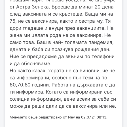
от Астра Зенека. Броеше да минат 20 дена
след ваксината и се кръстеше. Баща ми на
75, не се ваксинира, както и сестра му. Тя
дори гледаше и внуци през ваканциите. На
жена ми цялата рода не се ваксинира. Не
само това. Баш в най- голямата пандемия,
едната и баба си празнува рождения ден.
Ние се предадохме да звъним по телефони
и да обясняваме.
Но както казах, хората не са виновни, че не
са информирани, особено пък тези на по
60,70,80 години. Работа на държавата е да
ги информира. Когато са информирани със
солидна информация, вече всеки за себе си
може да реши дали да се ваксинира или не.
Мнението беше редактирано от Nev на 02.07.21 08:13.