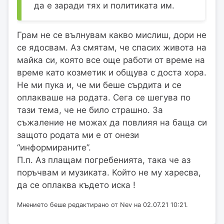
да е заради тях и политиката им.
Грам не се вълнувам какво мислиш, дори не
се ядосвам. Аз смятам, че спасих живота на
майка си, която все още работи от време на
време като козметик и общува с доста хора.
Не ми пука и, че ми беше сърдита и се
оплакваше на родата. Сега се шегува по
тази тема, че не било страшно. За
съжаление не можах да повлияя на баща си
защото родата ми е от онези
“информираните”.
П.п. Аз плащам погребенията, така че аз
поръчвам и музиката. Който не му харесва,
да се оплаква където иска !
Мнението беше редактирано от Nev на 02.07.21 10:21.