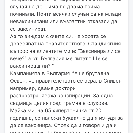
случая на ден, има по двама трима
починали. Почти всички случаи са на млади
неваксинирани или възрастни отказали да
се ваксинират.
Аз го виждам с очите си, че хората се
доверяват на правителството. Стандартния
въпрос на клиентите ми е: “Ваксинира ли се
вече?” а от България ме питат ” Ще се
ваксинираш ли? ”
Кампанията в България беше брутална.
Освен, че правителството се осра, в Сливен
например, двама доктори
разпространяваха конспирации. За една
седмица целия град гръмна в слухове.
Майка ми, на 65 хипертоничка от 20
годишна, се наложи буквално да я изнудя за
да се ваксинира. Спрях да и говоря и да и
пращам пари. Тя беше убедена, че ще умре