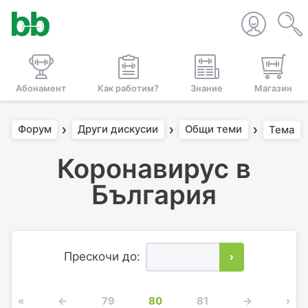
Абонамент
Как работим?
Знание
Магазин
Форум
Други дискусии
Общи теми
Тема
Коронавирус в
България
Прескочи до:
›
«
←
79
80
81
→
›