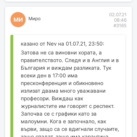
02.07.21
Миро
МИ
08:46
#3165
казано от Nev на 01.07.21, 23:50:
Затова не са виновни хората, а
правителството. Следя и в Англия и в
България и виждам разликата. Тук
всеки ден в 17:00 има
пресконференция и обикновено
излизат двама много уважавани
професори. Виждаш как
журналистите им говорят с респект.
Започва се с графики като за
малоумни. Кога е започнало, как
върви, защо са се вдигнали случаите,
защо спадат, защо има карантина,