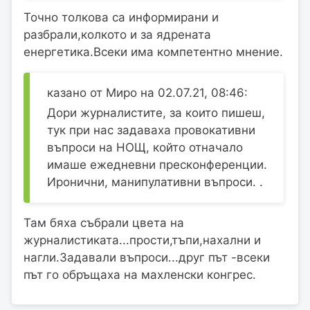
Точно толкова са информирани и
разбрали,колкото и за ядрената
енергетика.Всеки има компетентно мнение.
казано от Миро на 02.07.21, 08:46:
Дори журналистите, за които пишеш,
тук при нас задаваха провокативни
въпроси на НОЩ, който отначало
имаше ежедневни пресконференции.
Иронични, манипулативни въпроси. .
Там бяха събрали цвета на
журналистиката...прости,тъпи,нахални и
нагли.Задавали въпроси...друг път -всеки
път го обръщаха на махленски конгрес.