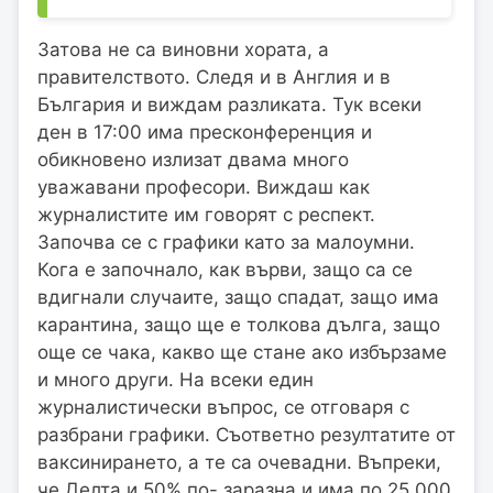
Затова не са виновни хората, а
правителството. Следя и в Англия и в
България и виждам разликата. Тук всеки
ден в 17:00 има пресконференция и
обикновено излизат двама много
уважавани професори. Виждаш как
журналистите им говорят с респект.
Започва се с графики като за малоумни.
Кога е започнало, как върви, защо са се
вдигнали случаите, защо спадат, защо има
карантина, защо ще е толкова дълга, защо
още се чака, какво ще стане ако избързаме
и много други. На всеки един
журналистически въпрос, се отговаря с
разбрани графики. Съответно резултатите от
ваксинирането, а те са очевадни. Въпреки,
че Делта и 50% по- заразна и има по 25 000