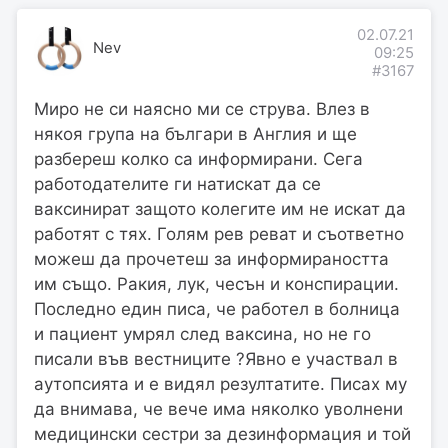
02.07.21
Nev
09:25
#3167
Миро не си наясно ми се струва. Влез в
някоя група на българи в Англия и ще
разбереш колко са информирани. Сега
работодателите ги натискат да се
ваксинират защото колегите им не искат да
работят с тях. Голям рев реват и съответно
можеш да прочетеш за информираността
им също. Ракия, лук, чесън и конспирации.
Последно един писа, че работел в болница
и пациент умрял след ваксина, но не го
писали във вестниците ?Явно е участвал в
аутопсията и е видял резултатите. Писах му
да внимава, че вече има няколко уволнени
медицински сестри за дезинформация и той