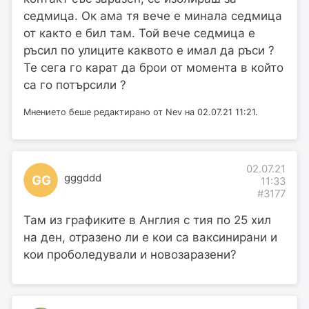
седмица. Ок ама тя вече е минала седмица
от както е бил там. Той вече седмица е
ръсил по улиците каквото е имал да ръси ?
Те сега го карат да брои от момента в който
са го потърсили ?
Мнението беше редактирано от Nev на 02.07.21 11:21.
02.07.21
gggddd
GG
11:33
#3177
Там из графиките в Англия с тия по 25 хил
на ден, отразено ли е кои са ваксинирани и
кои проболедували и новозаразени?