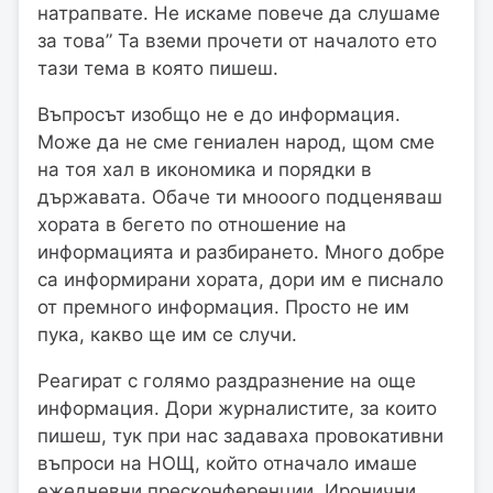
натрапвате. Не искаме повече да слушаме
за това” Та вземи прочети от началото ето
тази тема в която пишеш.
Въпросът изобщо не е до информация.
Може да не сме гениален народ, щом сме
на тоя хал в икономика и порядки в
държавата. Обаче ти мнооого подценяваш
хората в бегето по отношение на
информацията и разбирането. Много добре
са информирани хората, дори им е писнало
от премного информация. Просто не им
пука, какво ще им се случи.
Реагират с голямо раздразнение на още
информация. Дори журналистите, за които
пишеш, тук при нас задаваха провокативни
въпроси на НОЩ, който отначало имаше
ежедневни пресконференции. Иронични,