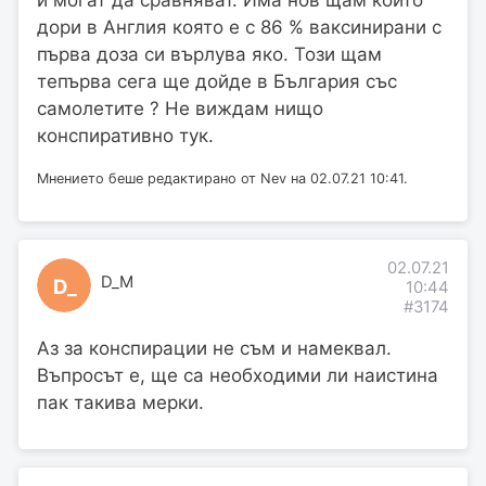
и могат да сравняват. Има нов щам който
дори в Англия която е с 86 % ваксинирани с
първа доза си върлува яко. Този щам
тепърва сега ще дойде в България със
самолетите ? Не виждам нищо
конспиративно тук.
Мнението беше редактирано от Nev на 02.07.21 10:41.
02.07.21
D_M
D_
10:44
#3174
Аз за конспирации не съм и намеквал.
Въпросът е, ще са необходими ли наистина
пак такива мерки.