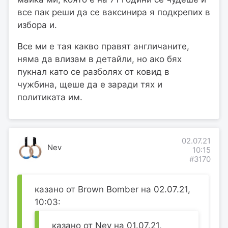
все пак реши да се ваксинира я подкрепих в
избора и.
Все ми е тая какво правят англичаните,
няма да влизам в детайли, но ако бях
пукнал като се разболях от ковид в
чужбина, щеше да е заради тях и
политиката им.
02.07.21
Nev
10:15
#3170
казано от Brown Bomber на 02.07.21,
10:03:
казано от Nev на 01.07.21,