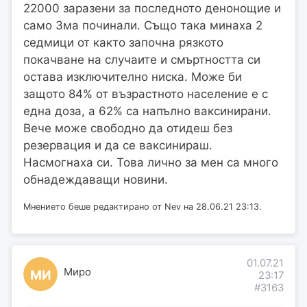
22000 заразени за последното денонощие и
само 3ма починали. Също така минаха 2
седмици от както започна рязкото
покачване на случаите и смъртността си
остава изключително ниска. Може би
защото 84% от възрастното население е с
една доза, а 62% са напълно ваксинирани.
Вече може свободно да отидеш без
резервация и да се ваксинираш.
Насмогнаха си. Това лично за мен са много
обнадеждаващи новини.
Мнението беше редактирано от Nev на 28.06.21 23:13.
01.07.21
Миро
МИ
23:17
#3163