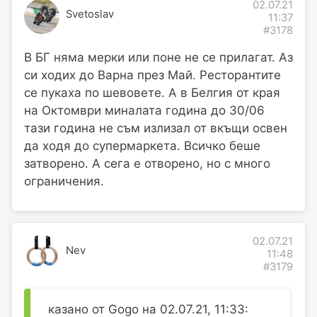
02.07.21
Svetoslav
11:37
#3178
В БГ няма мерки или поне не се прилагат. Аз
си ходих до Варна през Май. Ресторантите
се пукаха по шевовете. А в Белгия от края
на Октомври миналата година до 30/06
тази година не съм излизал от вкъщи освен
да ходя до супермаркета. Всичко беше
затворено. А сега е отворено, но с много
ограничения.
02.07.21
Nev
11:48
#3179
казано от Gogo на 02.07.21, 11:33: