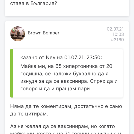
става в България?
02.07.21
Brown Bomber
10:03
#3169
казано от Nev на 01.07.21, 23:50:
Майка ми, на 65 хипертоничка от 20
годишна, се наложи буквално да я
изнудя за да се ваксинира. Спрях да и
говоря и да и пращам пари.
Няма да те коментирам, достатъчно е само
да те цитирам.
Аз не желая да се ваксинирам, но когато
майка ми, която е на 71 години се чудеше и