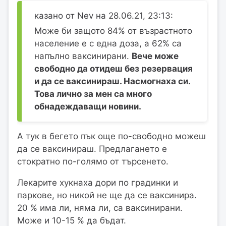
казано от Nev на 28.06.21, 23:13:
Може би защото 84% от възрастното
население е с една доза, а 62% са
напълно ваксинирани.
Вече може
свободно да отидеш без резервация
и да се ваксинираш. Насмогнаха си.
Това лично за мен са много
обнадеждаващи новини.
А тук в бегето пък още по-свободно можеш
да се ваксинираш. Предлагането е
стократно по-голямо от търсенето.
Лекарите хукнаха дори по градинки и
паркове, но никой не ще да се ваксинира.
20 % има ли, няма ли, са ваксинирани.
Може и 10-15 % да бъдат.