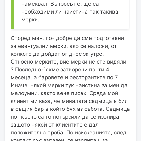
намеквал. Въпросът е, ще са
необходими ли наистина пак такива
мерки.
Според мен, по- добре да сме подготвени
за евентуални мерки, ако се наложи, от
колкото да дойдат от днес за утре.
Относно мерките, вие мерки не сте видяли
? Последно бяхме затворени почти 4
месеца, а баровете и ресторантите по 7.
Иначе, някой мерки тук наистина за мен да
малоумни, както вече писах. Сряда мой
клиент ми каза, че миналата седмица е бил
в същия бар в който бях аз събота. Седмица
по- късно са го потърсили да се изолира
защото някой от клиентите е дал
положителна проба. По изискванията, след
контакт със заразен, се изолираш за