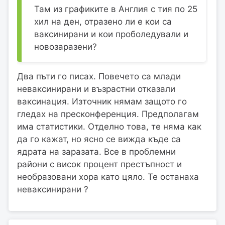
Там из графиките в Англия с тия по 25
хил на ден, отразено ли е кои са
ваксинирани и кои проболедували и
новозаразени?
Два пъти го писах. Повечето са млади
неваксинирани и възрастни отказали
ваксинация. Източник нямам защото го
гледах на пресконференция. Предполагам
има статистики. Отделно това, те няма как
да го кажат, но ясно се вижда къде са
ядрата на заразата. Все в проблемни
райони с висок процент престъпност и
необразовани хора като цяло. Те останаха
неваксинирани ?