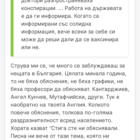
доктори разпространяваха
конспирации. ... Работа на държавата
е да ги информира. Когато са
информирани със солидна
информация, вече всеки за себе си
може да реши дали да се ваксинира
или не.
Струва ми се, че много се заблуждаваш за
нещата в България. Цялата минала година,
то не бяха обяснения, не бяха графики, не
бяха професори да обясняват. Кантарджиев,
Ангел Кунчев, Мутафчийски, други. Тук е
наобратно на твоята Англия. Колкото
повече обяснения, толкова по-голяма
раздразнителност всред населението.
Хората казват “Стига сте ни обяснявали.
Писна ни вече от тази тема, която ни