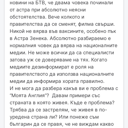
новини на БТВ, че двама човека починали
от астра при абсолютно неясни
обстоятелства. Вече колкото и
правителства да се сменят, филма свърши.
Никой не вярва във ваксините, особено пък
в Астра Зенека. Абсолютно разбираемо е
нормалния човек да вярва на националните
медии. Не може всички да са специалисти
затова уж се доверяваме на тях. Когато
медиите дезинформират е роля на
правителството да използва националните
медии да информира хората правилно.
И не мога да разбера какъв ви е проблема с
“Моята Англия”? Давам примери със
страната в която живея. Къде е проблема?
Трябва да се застрелям, че живея в по-
уредена страна ли? Или понеже съм
българин да се правя, че не виждам какво