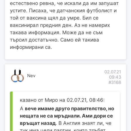
естествено ревна, че искали да им запушат
устите. Писаха, че датчанския футболист и
той от ваксина щял да умре. Бил се
ваксинирал предния ден. Аз не намерих
такава информация. Може да не съм
търсил достатъчно. Само ей такива
информирани са.
02.07.21
Nev
09:43
#3168
казано от Миро на 02.07.21, 08:46:
А
вече имаме друго правителство, но
нещата не са мръднали. Ами дори се
връщат назад
. В Англия знаят ли, че
тук има цели партии, които тръбят