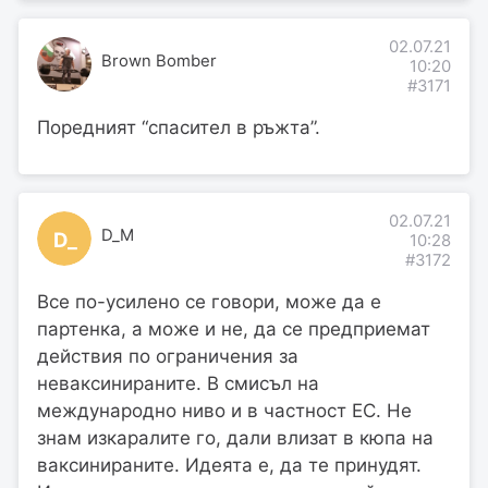
02.07.21
Brown Bomber
10:20
#3171
Поредният “спасител в ръжта”.
02.07.21
D_M
D_
10:28
#3172
Все по-усилено се говори, може да е
партенка, а може и не, да се предприемат
действия по ограничения за
неваксинираните. В смисъл на
международно ниво и в частност ЕС. Не
знам изкаралите го, дали влизат в кюпа на
ваксинираните. Идеята е, да те принудят.