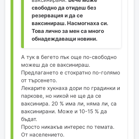
ваксинирани.
Вече може
свободно да отидеш без
резервация и да се
ваксинираш. Насмогнаха си.
Това лично за мен са много
обнадеждаващи новини.
А тук в бегето пък още по-свободно
можеш да се ваксинираш.
Предлагането е стократно по-голямо
от търсенето.
Лекарите хукнаха дори по градинки и
паркове, но никой не ще да се
ваксинира. 20 % има ли, няма ли, са
ваксинирани. Може и 10-15 % да
бъдат.
Просто никакъв интерес по темата.
От населението.