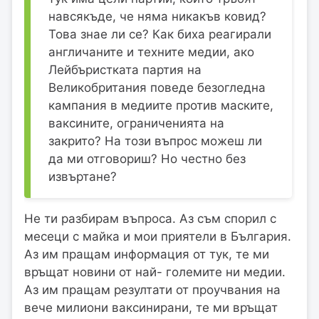
навсякъде, че няма никакъв ковид?
Това знае ли се? Как биха реагирали
англичаните и техните медии, ако
Лейбъристката партия на
Великобритания поведе безогледна
кампания в медиите против маските,
ваксините, ограниченията на
закрито? На този въпрос можеш ли
да ми отговориш? Но честно без
извъртане?
Не ти разбирам въпроса. Аз съм спорил с
месеци с майка и мои приятели в България.
Аз им пращам информация от тук, те ми
връщат новини от най- големите ни медии.
Аз им пращам резултати от проучвания на
вече милиони ваксинирани, те ми връщат