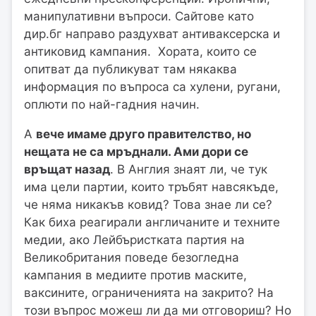
манипулативни въпроси. Сайтове като
дир.бг направо раздухват антиваксерска и
антиковид кампания. Хората, които се
опитват да публикуват там някаква
информация по въпроса са хулени, ругани,
оплюти по най-гадния начин.
А
вече имаме друго правителство, но
нещата не са мръднали. Ами дори се
връщат назад
. В Англия знаят ли, че тук
има цели партии, които тръбят навсякъде,
че няма никакъв ковид? Това знае ли се?
Как биха реагирали англичаните и техните
медии, ако Лейбъристката партия на
Великобритания поведе безогледна
кампания в медиите против маските,
ваксините, ограниченията на закрито? На
този въпрос можеш ли да ми отговориш? Но