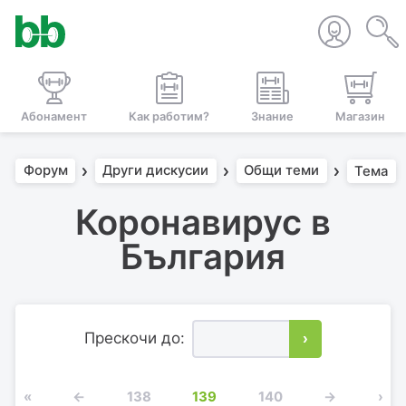
Абонамент
Как работим?
Знание
Магазин
Форум
Други дискусии
Общи теми
Тема
Коронавирус в
България
Прескочи до:
›
«
←
138
139
140
→
›