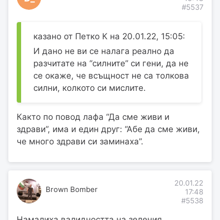
#5537
казано от Петко К на 20.01.22, 15:05:
И дано не ви се налага реално да
разчитате на “силните” си гени, да не
се окаже, че всъщност не са толкова
силни, колкото си мислите.
Както по повод лафа “Да сме живи и
здрави”, има и един друг: “Абе да сме живи,
че много здрави си заминаха”.
20.01.22
Brown Bomber
17:48
#5538
Намалиха валидността на зеления