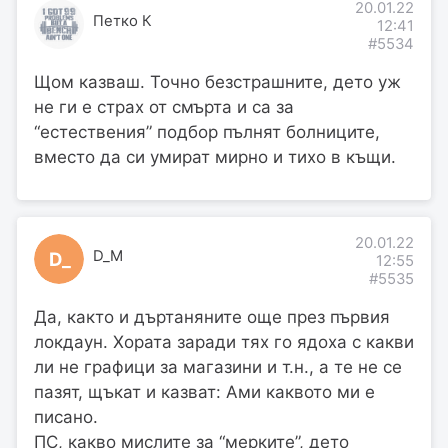
20.01.22
Петко К
12:41
#5534
Щом казваш. Точно безстрашните, дето уж
не ги е страх от смърта и са за
“естествения” подбор пълнят болниците,
вместо да си умират мирно и тихо в къщи.
20.01.22
D_M
D_
12:55
#5535
Да, както и дъртаняните още през първия
локдаун. Хората заради тях го ядоха с какви
ли не графици за магазини и т.н., а те не се
пазят, щъкат и казват: Ами каквото ми е
писано.
ПС, какво мислите за “мерките”, дето