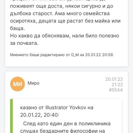
поживеят още доста, някои сигурно и до
дълбока старост. Ама много семейства
осиротяха, децата ще растат без майка или
баща.
Но какво да обяснявам, нали било полезно
за почвата.
Мнението беше редактирано от D_M на 20.01.22 20:59.
20.01.22
Миро
МИ
21:22
#5544
казано от Illustrator Yovkov на
20.01.22, 20:40:
След като един ден в поликлиника
слушах бездарните философии на