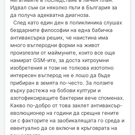
Идвал съм си няколко пъти в България за
да получа адекватна диагноза.
След като един ден в поликлиника слушах
бездарните философии на една бабичка
антиваксърка реших, че наистина има
много въглеродни форми на живот
произлезли от маймуните, които все още
намират GSM-ите, за доста хитроумни
изобретения и този не толкова изотопно
интересен въглерод не е лошо да бъде
прибиран в земята по-често. За ползите
върху растежа на бобови култури и
азотофиксиращите бактерии вече споменах.
Какво по-добро от това заклет антиваксър-
еволюционер на години да срещне гените
си с факторите на заобикалящата го среда и
евентуално да се включи в кръговрата на