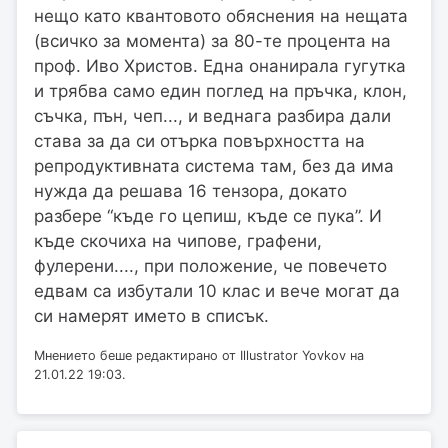
нещо като квантовото обяснения на нещата
(всичко за момента) за 80-те процента на
проф. Иво Христов. Една онанирала гугутка
и трябва само един поглед на пръчка, клон,
съчка, пън, чеп..., и веднага разбира дали
става за да си отърка повърхността на
репродуктивната система там, без да има
нужда да решава 16 тензора, докато
разбере “къде го цепиш, къде се пука”. И
къде скочиха на чипове, графени,
фулерени...., при положение, че повечето
едвам са избутали 10 клас и вече могат да
си намерят името в списък.
Мнението беше редактирано от Illustrator Yovkov на
21.01.22 19:03.