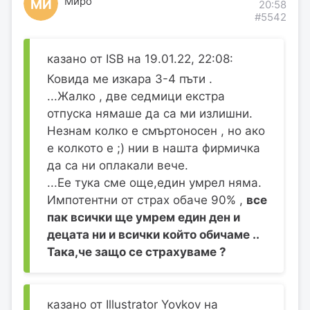
Миро
МИ
20:58
#5542
казано от ISB на 19.01.22, 22:08:
Ковида ме изкара 3-4 пъти .
...Жалко , две седмици екстра
отпуска нямаше да са ми излишни.
Незнам колко е смъртоносен , но ако
е колкото е ;) нии в нашта фирмичка
да са ни оплакали вече.
...Ее тука сме още,един умрел няма.
Импотентни от страх обаче 90% ,
все
пак всички ще умрем един ден и
децата ни и всички който обичаме ..
Така,че защо се страхуваме ?
казано от Illustrator Yovkov на