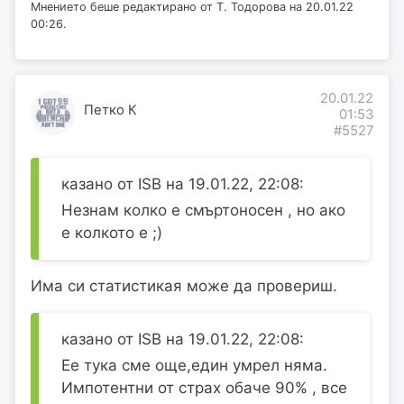
Мнението беше редактирано от Т. Тодорова на 20.01.22
00:26.
20.01.22
Петко К
01:53
#5527
казано от ISB на 19.01.22, 22:08:
Незнам колко е смъртоносен , но ако
е колкото е ;)
Има си статистикая може да провериш.
казано от ISB на 19.01.22, 22:08:
Ее тука сме още,един умрел няма.
Импотентни от страх обаче 90% , все