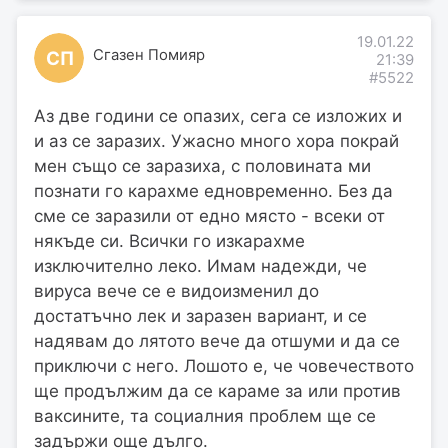
19.01.22
Сгазен Помияр
СП
21:39
#5522
Аз две години се опазих, сега се изложих и
и аз се заразих. Ужасно много хора покрай
мен също се заразиха, с половината ми
познати го карахме едновременно. Без да
сме се заразили от едно място - всеки от
някъде си. Всички го изкарахме
изключително леко. Имам надежди, че
вируса вече се е видоизменил до
достатъчно лек и заразен вариант, и се
надявам до лятото вече да отшуми и да се
приключи с него. Лошото е, че човечеството
ще продължим да се караме за или против
ваксините, та социалния проблем ще се
задържи още дълго.