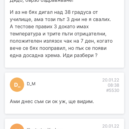
Дидо, бързо оздравяване!
И аз не бях дигал над 38 градуса от
училище, ама този път 3 дни не я свалих.
А тестове правих 3 докато имах
температура и трите пъти отрицателни,
положителен излязох чак на 7 ден, когато
вече се бях пооправил, но пък се появи
една досадна хрема. Иди разбери ?
20.01.22
D_M
D_
08:38
#5530
Ами днес съм си ок уж, ще видим.
20.01.22