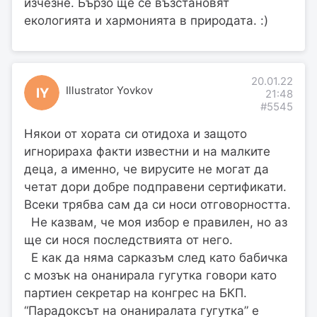
изчезне. Бързо ще се възстановят
екологията и хармонията в природата. :)
20.01.22
Illustrator Yovkov
IY
21:48
#5545
Някои от хората си отидоха и защото
игнорираха факти известни и на малките
деца, а именно, че вирусите не могат да
четат дори добре подправени сертификати.
Всеки трябва сам да си носи отговорността.
Не казвам, че моя избор е правилен, но аз
ще си нося последствията от него.
Е как да няма сарказъм след като бабичка
с мозък на онанирала гугутка говори като
партиен секретар на конгрес на БКП.
“Парадоксът на онаниралата гугутка” е