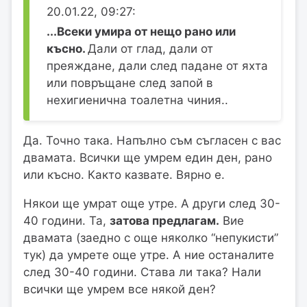
20.01.22, 09:27:
...Всеки умира от нещо рано или
късно.
Дали от глад, дали от
преяждане, дали след падане от яхта
или повръщане след запой в
нехигиенична тоалетна чиния..
Да. Точно така. Напълно съм съгласен с вас
двамата. Всички ще умрем един ден, рано
или късно. Както казвате. Вярно е.
Някои ще умрат още утре. А други след 30-
40 години. Та,
затова предлагам.
Вие
двамата (заедно с още няколко “непукисти”
тук) да умрете още утре. А ние останалите
след 30-40 години. Става ли така? Нали
всички ще умрем все някой ден?