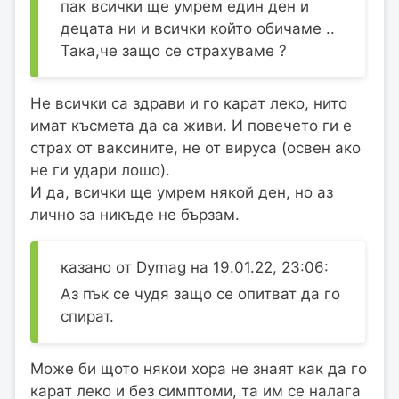
пак всички ще умрем един ден и
децата ни и всички който обичаме ..
Така,че защо се страхуваме ?
Не всички са здрави и го карат леко, нито
имат късмета да са живи. И повечето ги е
страх от ваксините, не от вируса (освен ако
не ги удари лошо).
И да, всички ще умрем някой ден, но аз
лично за никъде не бързам.
казано от Dymag на 19.01.22, 23:06:
Аз пък се чудя защо се опитват да го
спират.
Може би щото някои хора не знаят как да го
карат леко и без симптоми, та им се налага