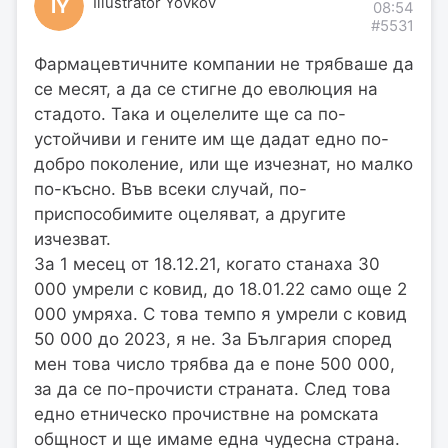
Illustrator Yovkov
IY
08:54
#5531
Фармацевтичните компании не трябваше да
се месят, а да се стигне до еволюция на
стадото. Така и оцелелите ще са по-
устойчиви и гените им ще дадат едно по-
добро поколение, или ще изчезнат, но малко
по-късно. Във всеки случай, по-
приспособимите оцеляват, а другите
изчезват.
За 1 месец от 18.12.21, когато станаха 30
000 умрели с ковид, до 18.01.22 само още 2
000 умряха. С това темпо я умрели с ковид
50 000 до 2023, я не. За България според
мен това число трябва да е поне 500 000,
за да се по-прочисти страната. След това
едно етническо прочиствне на ромската
общност и ще имаме една чудесна страна.