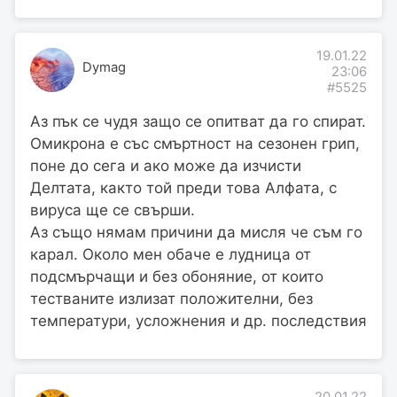
19.01.22
Dymag
23:06
#5525
Аз пък се чудя защо се опитват да го спират.
Омикрона е със смъртност на сезонен грип,
поне до сега и ако може да изчисти
Делтата, както той преди това Алфата, с
вируса ще се свърши.
Аз също нямам причини да мисля че съм го
карал. Около мен обаче е лудница от
подсмърчащи и без обоняние, от които
тестваните излизат положителни, без
температури, усложнения и др. последствия
20.01.22