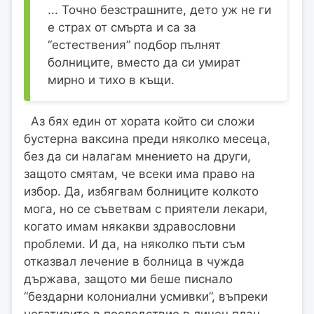
... Точно безстрашните, дето уж не ги
е страх от смърта и са за
“естествения” подбор пълнят
болниците, вместо да си умират
мирно и тихо в къщи.
Aз бях един от хората който си сложи
бустерна ваксина преди няколко месеца,
без да си налагам мнението на други,
защото смятам, че всеки има право на
избор. Да, избягвам болниците колкото
мога, но се съветвам с приятели лекари,
когато имам някакви здравословни
проблеми. И да, на няколко пъти съм
отказвал лечение в болница в чужда
държава, защото ми беше писнало
“бездарни колониални усмивки”, въпреки
негативите в последствие в личен план.