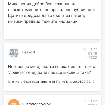
Милошевич добре беше започнал
плоскотеменните, но прекалено публично и
Щатите дойдоха да го съдят за патент,
имайки предвид техните индианци.
20.01.22
Петко К
09:18
#5532
Интересно ми е, ако ти се окажеш от тези с
“лошите” гени, дали пак ще мислиш така?
Мнението беше редактирано от Петко К на 20.01.22 09:19.
20.01.22
Illustrator Yovkov
IY