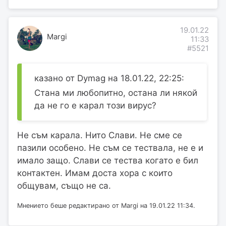
19.01.22
Margi
11:33
#5521
казано от Dymag на 18.01.22, 22:25:
Стана ми любопитно, остана ли някой
да не го е карал този вирус?
Не съм карала. Нито Слави. Не сме се
пазили особено. Не съм се тествала, не е и
имало защо. Слави се тества когато е бил
контактен. Имам доста хора с които
общувам, също не са.
Мнението беше редактирано от Margi на 19.01.22 11:34.