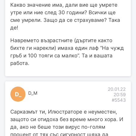
Какво значение има, дали вие ще умрете
утре или ние след 30 години? Всички ще
сме умрели. Защо да се страхуваме? Така
де!
Навремето възрастните (дъртите както
бихте ги нарекли) имаха един лаф “На чужд
гръб и 100 тояги са малко”. Та и вашата
работа.
20.01.22
D_M
D_
20:59
#5543
Сарказмът ти, Илюстраторе е неуместен,
защото си отидоха без време много хора. И
да, ако не беше този вирус по-голям
процент от тях със сигурност щяха да