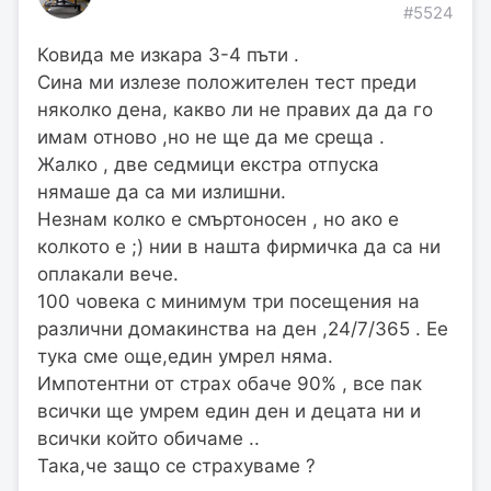
#5524
Ковида ме изкара 3-4 пъти .
Сина ми излезе положителен тест преди
няколко дена, какво ли не правих да да го
имам отново ,но не ще да ме среща .
Жалко , две седмици екстра отпуска
нямаше да са ми излишни.
Незнам колко е смъртоносен , но ако е
колкото е ;) нии в нашта фирмичка да са ни
оплакали вече.
100 човека с минимум три посещения на
различни домакинства на ден ,24/7/365 . Ее
тука сме още,един умрел няма.
Импотентни от страх обаче 90% , все пак
всички ще умрем един ден и децата ни и
всички който обичаме ..
Така,че защо се страхуваме ?