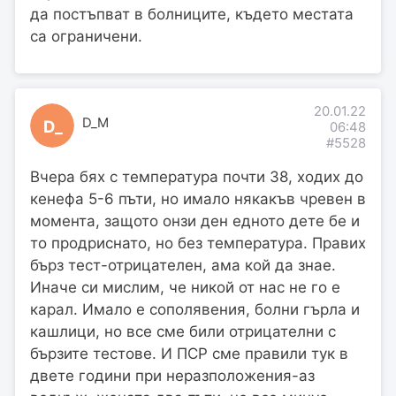
да постъпват в болниците, където местата
са ограничени.
20.01.22
D_M
D_
06:48
#5528
Вчера бях с температура почти 38, ходих до
кенефа 5-6 пъти, но имало някакъв чревен в
момента, защото онзи ден едното дете бе и
то продриснато, но без температура. Правих
бърз тест-отрицателен, ама кой да знае.
Иначе си мислим, че никой от нас не го е
карал. Имало е сополявения, болни гърла и
кашлици, но все сме били отрицателни с
бързите тестове. И ПСР сме правили тук в
двете години при неразположения-аз