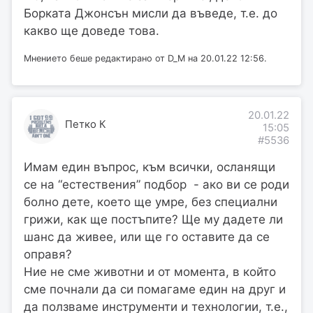
Борката Джонсън мисли да въведе, т.е. до
какво ще доведе това.
Мнението беше редактирано от D_M на 20.01.22 12:56.
20.01.22
Петко К
15:05
#5536
Имам един въпрос, към всички, осланящи
се на “естествения” подбор - ако ви се роди
болно дете, което ще умре, без специални
грижи, как ще постъпите? Ще му дадете ли
шанс да живее, или ще го оставите да се
оправя?
Ние не сме животни и от момента, в който
сме почнали да си помагаме един на друг и
да ползваме инструменти и технологии, т.е.,