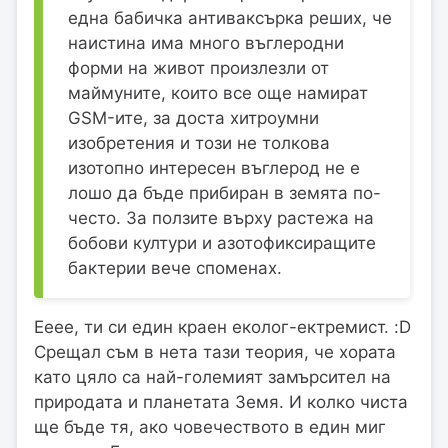
една бабичка антиваксърка реших, че
наистина има много въглеродни
форми на живот произлезли от
маймуните, които все още намират
GSM-ите, за доста хитроумни
изобретения и този не толкова
изотопно интересен въглерод не е
лошо да бъде прибиран в земята по-
често. За ползите върху растежа на
бобови култури и азотофиксиращите
бактерии вече споменах.
Ееее, ти си един краен еколог-ектремист. :D
Срещал съм в нета тази теория, че хората
като цяло са най-големият замърсител на
природата и планетата Земя. И колко чиста
ще бъде тя, ако човечеството в един миг