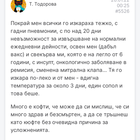
Т. Тодорова
00:25
#5526
Покрай мен всички го изкараха тежко, с
гадни пневмонии, с по над 20 дни
невъзможност за извършване на нормални
ежедневни дейности, освен мен (дабъл
вакс) и свекърва ми, която е на легло от 6
години, с инсулт, онкологично заболяване в
ремисия, сменена митрална клапа… Тя го
изкара по-леко и от мен - вдигна
температура за около 3 дни, един сопол и
това беше.
Много е кофти, че може да си мислиш, че си
много здрав и безсмъртен, а да се тръшнеш
като кюфте без очевидна причина за
усложненията.