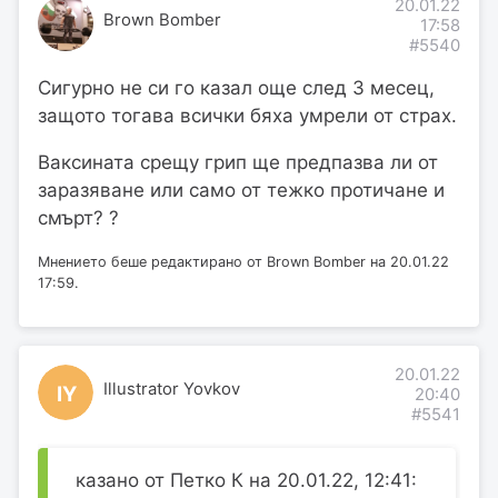
20.01.22
Brown Bomber
17:58
#5540
Сигурно не си го казал още след 3 месец,
защото тогава всички бяха умрели от страх.
Ваксината срещу грип ще предпазва ли от
заразяване или само от тежко протичане и
смърт? ?
Мнението беше редактирано от Brown Bomber на 20.01.22
17:59.
20.01.22
Illustrator Yovkov
IY
20:40
#5541
казано от Петко К на 20.01.22, 12:41: