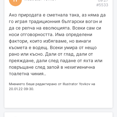
09:27
#5533
Ако природата е сметнала така, аз няма да
го играя традиционния български вогон и
да се репча на еволюцията. Всеки сам си
носи отговорността. Има определени
фактори, които избягваме, но винаги
късмета е водещ. Всеки умира от нещо
рано или късно. Дали от глад, дали от
преяждане, дали след падане от яхта или
повръщане след запой в нехигиенична
тоалетна чиния..
Мнението беше редактирано от Illustrator Yovkov на
20.01.22 09:30.