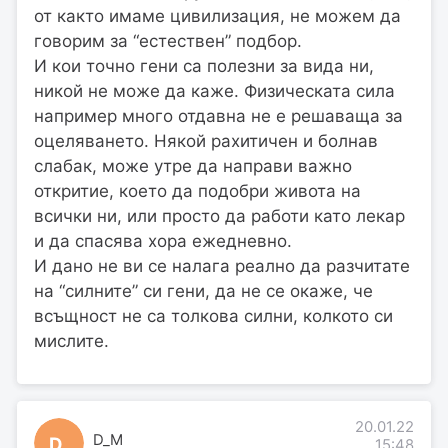
от както имаме цивилизация, не можем да
говорим за “естествен” подбор.
И кои точно гени са полезни за вида ни,
никой не може да каже. Физическата сила
например много отдавна не е решаваща за
оцеляването. Някой рахитичен и болнав
слабак, може утре да направи важно
откритие, което да подобри живота на
всички ни, или просто да работи като лекар
и да спасява хора ежедневно.
И дано не ви се налага реално да разчитате
на “силните” си гени, да не се окаже, че
всъщност не са толкова силни, колкото си
мислите.
20.01.22
D_M
D_
15:48