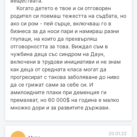
веществата.
Когато детето е твое и си отговорен
родител си поемаш тежестта на съдбата, но
ако си ром - пей сърце, включваш го в
бизнеса за да носи пари и намираш разни
глупаци, на които да прехвърляш
отговорността за това. Виждал съм в
чужбина деца със синдром на Даун,
включени в трудови инициативи и не знам
как деца от средната класа могат да
прогресират с такова заболяване до ниво
да се грижат сами за себе си. И
амилоидните плаки при деменция ги
премахват, но 60 000$ на година е малко
множко дори и за развитите държави.
20.01.22