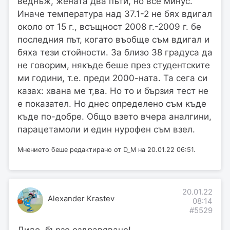
веднъж, жената два пъти, но все минус.
Иначе температура над 37.1-2 не бях вдигал
около от 15 г., всъщност 2008 г.-2009 г. бе
последния път, когато въобще съм вдигал и
бяха тези стойности. За близо 38 градуса да
не говорим, някъде беше през студентските
ми години, т.е. преди 2000-ната. Та сега си
казах: хвана ме т,ва. Но то и бързия тест не
е показател. Но днес определено съм къде
къде по-добре. Общо взето вчера аналгини,
парацетамоли и един нурофен съм взел.
Мнението беше редактирано от D_M на 20.01.22 06:51.
20.01.22
Alexander Krastev
08:14
#5529