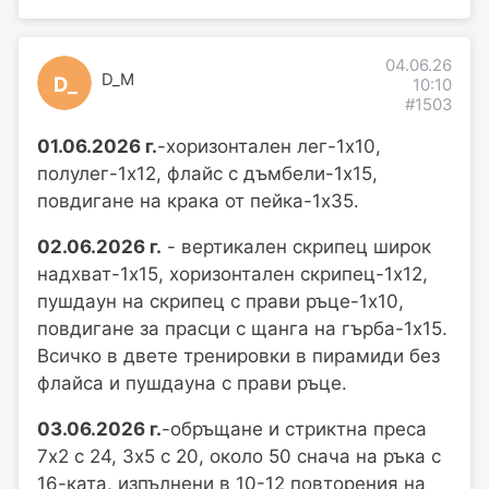
04.06.26
D_M
D_
10:10
#1503
01.06.2026 г.
-хоризонтален лег-1х10,
полулег-1х12, флайс с дъмбели-1х15,
повдигане на крака от пейка-1х35.
02.06.2026 г.
- вертикален скрипец широк
надхват-1х15, хоризонтален скрипец-1х12,
пушдаун на скрипец с прави ръце-1х10,
повдигане за прасци с щанга на гърба-1х15.
Всичко в двете тренировки в пирамиди без
флайса и пушдауна с прави ръце.
03.06.2026 г.
-обръщане и стриктна преса
7х2 с 24, 3х5 с 20, около 50 снача на ръка с
16-ката, изпълнени в 10-12 повторения на