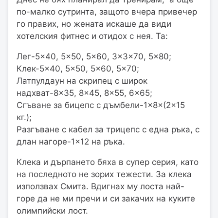
по-малко сутринта, защото вчера привечер
го правих, но жената искаше да види
хотелския фитнес и отидох с нея. Та:
Лег-5×40, 5×50, 5×60, 3×3×70, 5×80;
Клек-5×40, 5×50, 5×60, 5×70;
Латпулдаун на скрипец с широк
надхват-8×35, 8×45, 8×55, 6×65;
Сгъване за бицепс с дъмбели-1×8×(2×15
кг.);
Разгъване с кабел за трицепс с една ръка, с
длан нагоре-1×12 на ръка.
Клека и дърпането бяха в супер серия, като
на последното не зорих тежести. За клека
използвах Смита. Вдигнах му лоста най-
горе да не ми пречи и си закачих на куките
олимпийски лост.