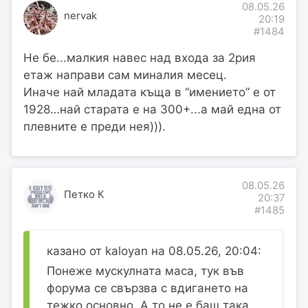
08.05.26
nervak
20:19
#1484
Не бе...малкия навес над входа за 2рия
етаж направи сам миналия месец.
Иначе най младата къща в “имението” е от
1928…най старата е на 300+...а май една от
плевните е преди нея))).
08.05.26
Петко К
20:37
#1485
казано от kaloyan на 08.05.26, 20:04:
Понеже мускулната маса, тук във
форума се свързва с вдигането на
тежко основно. А то не е баш така.