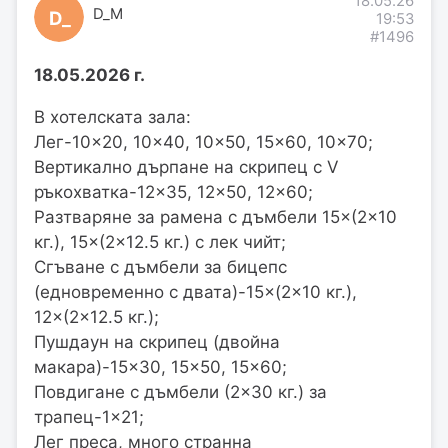
18.05.26
D_M
D_
19:53
#1496
18.05.2026 г.
В хотелската зала:
Лег-10×20, 10×40, 10×50, 15×60, 10×70;
Вертикално дърпане на скрипец с V
ръкохватка-12×35, 12×50, 12×60;
Разтваряне за рамена с дъмбели 15×(2×10
кг.), 15×(2×12.5 кг.) с лек чийт;
Сгъване с дъмбели за бицепс
(едновременно с двата)-15×(2×10 кг.),
12×(2×12.5 кг.);
Пушдаун на скрипец (двойна
макара)-15×30, 15×50, 15×60;
Повдигане с дъмбели (2×30 кг.) за
трапец-1×21;
Лег преса, много странна