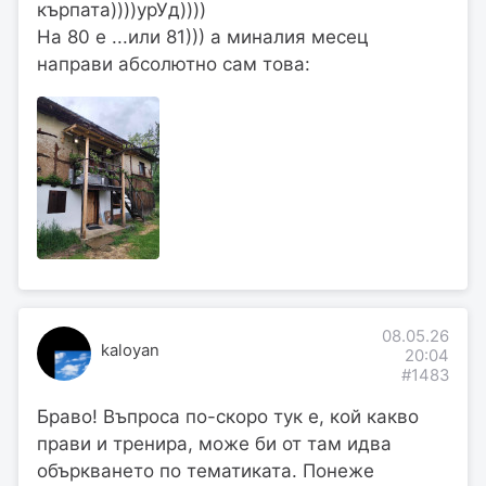
кърпата))))урУд))))
На 80 е ...или 81))) а миналия месец
направи абсолютно сам това:
08.05.26
kaloyan
20:04
#1483
Браво! Въпроса по-скоро тук е, кой какво
прави и тренира, може би от там идва
объркването по тематиката. Понеже