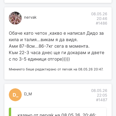
08.05.26
nervak
20:46
#1486
Обаче като четох ,какво е написал Дидо за
кила и талия...викам я да видя.
Ами 87-8см...86-7кг сега в момента.
Към 22-3 часа днес ще ги докарам и двете
с по 3-5 единици отгоре)))))
Мнението беше редактирано от nervak на 08.05.26 20:47.
08.05.26
D_M
D_
22:05
#1487
казано от nervak на 08.05.26, 20:46: