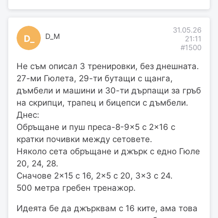
31.05.26
D_M
D_
21:11
#1500
Не съм описал 3 тренировки, без днешната.
27-ми Гюлета, 29-ти бутащи с щанга,
дъмбели и машини и 30-ти дърпащи за гръб
на скрипци, трапец и бицепси с дъмбели.
Днес:
Обръщане и пуш преса-8-9×5 с 2×16 с
кратки почивки между сетовете.
Няколо сета обръщане и джърк с едно Гюле
20, 24, 28.
Сначове 2×15 с 16, 2×5 с 20, 3×3 с 24.
500 метра гребен тренажор.
Идеята бе да джърквам с 16 ките, ама това