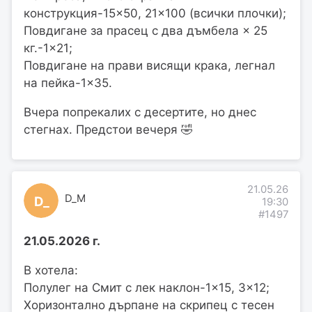
конструкция-15×50, 21×100 (всички плочки);
Повдигане за прасец с два дъмбела × 25
кг.-1×21;
Повдигане на прави висящи крака, легнал
на пейка-1×35.
Вчера попрекалих с десертите, но днес
стегнах. Предстои вечеря 🤣
21.05.26
D_M
D_
19:30
#1497
21.05.2026 г.
В хотела:
Полулег на Смит с лек наклон-1×15, 3×12;
Хоризонтално дърпане на скрипец с тесен