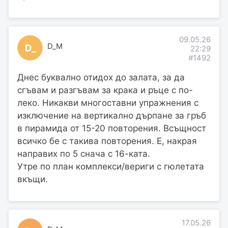
09.05.26
D_M
D_
22:29
#1492
Днес буквално отидох до залата, за да
сгъвам и разгъвам за крака и ръце с по-
леко. Никакви многоставни упражнения с
изключение на вертикално дърпане за гръб
в пирамида от 15-20 повторения. Всъщност
всичко бе с такива повторения. Е, накрая
направих по 5 снача с 16-ката.
Утре по план комплекси/вериги с гюлетата
вкъщи.
17.05.26