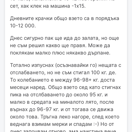
сет, хак клек на машина -1х15.
Дневните крачки общо взето са в порядъка
10-12 000.
Днес сигурно пак ще ида до залата, но още
не съм решил какво ще правя. Може да
поклякам малко плюс някакво дърпане.
Тотално изпуснах (осъзнавайки го) нещата с
отслабването, но не съм стигал 100 кг. де.
То колебанието е между 96-98+ кг. доста
месеци наред. Общо взето сед като стигнах
пика на отслбаването до около 95 кг. и
малко в средата на миналото лято, после
върнах до 96-97 кг. и от тогава се движа
около това. Тръгна леко нагоре, след което
веднага взимам мерки и спадам :-) Но от
днес започвам отново, ама наистина вече