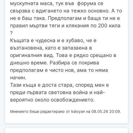
мускулната маса, тук във форума се
свързва с вдигането на тежко основно. А то
не е баш така. Предполагам и баща ти не е
правил мъртви тяги и клякания по 200 кила
?
Къщата е чудесна и е хубаво, че е
възтановена, като е запазаена в
оригиналния вид. Това е рядко срещано в
днешно време. Разбира се покрива
предполагам е чисто нов, ама то няма
начин.
Тази къща е доста стара, според мен е
преди първата световна война и най-
вероятно около освобождението.
Мнението беше редактирано от kaloyan на 08.05.26 20:09.