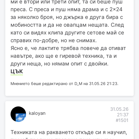
ми е втори или трети опит, та си беше пуш
преса. С преса и пуш няма драма и с 2×24
за няколко броя, но джърка е друга бира с
мобиността и да не овапцам нещата. След
като си видях клипа другите сетове май се
справих по-добре, но не снимах.
Ясно е, че лактите трябва повече да отиват
навътре, ако ще е гиревой техника, та и
други неща, но нямам опит с двойки.
ЦЪК
Мнението беше редактирано от D_M на 31.05.26 21:23.
31.05.26
kaloyan
21:37
#1501
Техниката на ракването откъде си я научил,