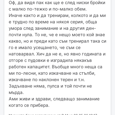
Оф, да видя пак как ще е след ниски бройки
с малко по-тежко и по-малко обем.
Иначе както и да тренирам, колкото и да ми
е трудно по време на някоя серия, обща
умора след занимание и на другия ден-
почти нула. То не, че е нещо моето кой знае
какво, но и преди като съм тренирал така си
го е имало усещането, че съм се
натоварвал. Хич да не е, но явно годината и
отгоре с пудовки е изградила някакъв
работен капацитет. Въобще много неща са
ми по-лесни, като изкачване на стълби,
изкачване по наклонен терен и т.н.
Задъхване няма, пулса и той почти не
мърда.
Ами живи и здрави, следващо занимание
когато се прибера.