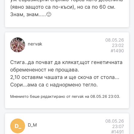
(явно защото са по-къси), но са по 60 см.
Знам, знам.....🙂
08.05.26
nervak
23:02
#1490
Стига..да почват да клякат,щот генетичната
обремененост не прощава.
2,10 оставям чашата и ще скоча от стола...
Сори...ама са с наднормено тегло.
Мнението беше редактирано от nervak на 08.05.26 23:03.
08.05.26
D_M
D_
23:07
#1491