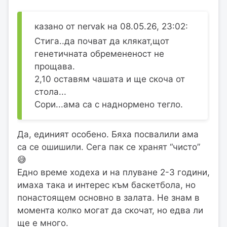
казано от nervak на 08.05.26, 23:02:
Стига..да почват да клякат,щот
генетичната обремененост не
прощава.
2,10 оставям чашата и ще скоча от
стола...
Сори...ама са с наднормено тегло.
Да, единият особено. Бяха посвалили ама
са се ошишили. Сега пак се хранят “чисто”
😅
Едно време ходеха и на плуване 2-3 години,
имаха така и интерес към баскетбола, но
понастоящем основно в залата. Не знам в
момента колко могат да скочат, но едва ли
ще е много.