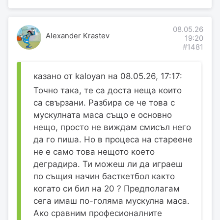
08.05.26
Alexander Krastev
19:20
#1481
казано от kaloyan на 08.05.26, 17:17:
Точно така, те са доста неща които
са свързани. Разбира се че това с
мускулната маса също е основно
нещо, просто не виждам смисъл него
да го пиша. Но в процеса на стареене
не е само това нещото което
деградира. Ти можеш ли да играеш
по същия начин басткетбол както
когато си бил на 20 ? Предполагам
сега имаш по-голяма мускулна маса.
Ако сравним професионалните