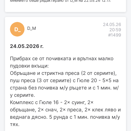
Мнението беше редактирано от D_M на 22.05.26 12:17.
24.05.26
D_M
D_
20:59
#1499
24.05.2026 г.
Прибрах се от почивката и врътнах малко
пудовки вкъщи:
Обръщане и стриктна преса (2 от сериите),
пуш преса (3 от сериите) с Гюле 20 - 5×5 на
страна без почивка м/у ръцете и с 1 мин. м/
у сериите.
Комплекс с Гюле 16 - 2× суинг, 2×
обръщане, 2× снач, 2× преса, 2× клек ляво и
веднага дясно. 5 рунда с 1 мин. почивка м/у
тях.