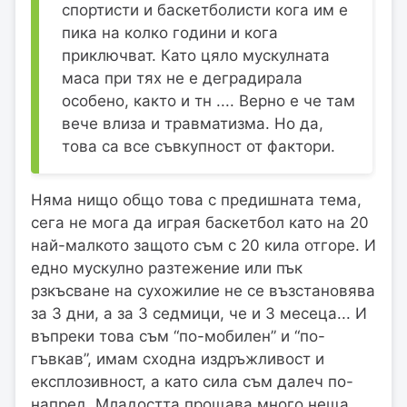
спортисти и баскетболисти кога им е
пика на колко години и кога
приключват. Като цяло мускулната
маса при тях не е деградирала
особено, както и тн .... Верно е че там
вече влиза и травматизма. Но да,
това са все съвкупност от фактори.
Няма нищо общо това с предишната тема,
сега не мога да играя баскетбол като на 20
най-малкото защото съм с 20 кила отгоре. И
едно мускулно разтежение или пък
рзкъсване на сухожилие не се възстановява
за 3 дни, а за 3 седмици, че и 3 месеца... И
въпреки това съм “по-мобилен” и “по-
гъвкав”, имам сходна издръжливост и
експлозивност, а като сила съм далеч по-
напред. Младостта прощава много неща.