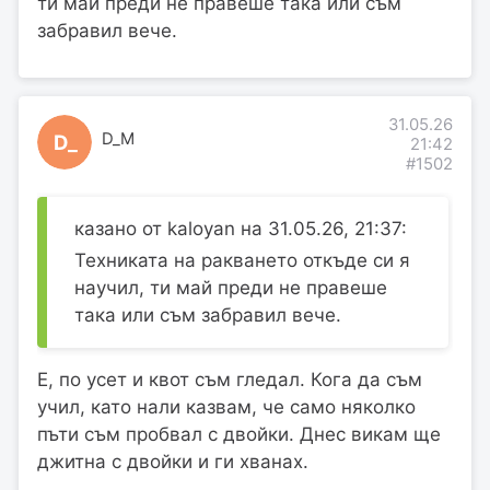
ти май преди не правеше така или съм
забравил вече.
31.05.26
D_M
D_
21:42
#1502
казано от kaloyan на 31.05.26, 21:37:
Техниката на ракването откъде си я
научил, ти май преди не правеше
така или съм забравил вече.
Е, по усет и квот съм гледал. Кога да съм
учил, като нали казвам, че само няколко
пъти съм пробвал с двойки. Днес викам ще
джитна с двойки и ги хванах.