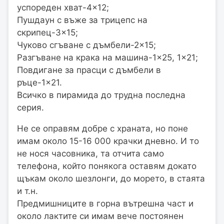
успореден хват-4×12;
Пушдаун с въже за трицепс на
скрипец-3×15;
Чуково сгъване с дъмбели-2×15;
Разгъване на крака на машина-1×25, 1×21;
Повдигане за прасци с дъмбели в
ръце-1×21.
Всичко в пирамида до трудна последна
серия.
Не се оправям добре с храната, но поне
имам около 15-16 000 крачки дневно. И то
не нося часовника, та отчита само
телефона, който понякога оставям докато
щъкам около шезлонги, до морето, в стаята
и т.н.
Предмишниците в горна вътрешна част и
около лактите си имам вече постоянен