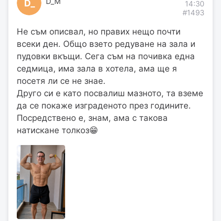
D_M
D_
14:30
#1493
Не съм описвал, но правих нещо почти
всеки ден. Общо взето редуване на зала и
пудовки вкъщи. Сега съм на почивка една
седмица, има зала в хотела, ама ще я
посетя ли се не знае.
Друго си е като посвалиш мазното, та вземе
да се покаже изграденото през годините.
Посредствено е, знам, ама с такова
натискане толкоз😁