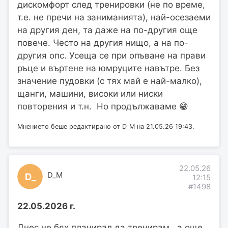
дискомфорт след тренировки (не по време,
т.е. не пречи на заниманията), най-осезаеми
на другия ден, та даже на по-другия още
повече. Често на другия нищо, а на по-
другия опс. Усеща се при опъване на прави
ръце и въртене на юмруците навътре. Без
значение пудовки (с тях май е най-малко),
щанги, машини, високи или ниски
повторения и т.н. Но продължаваме 😁
Мнението беше редактирано от D_M на 21.05.26 19:43.
22.05.26
D_M
D_
12:15
#1498
22.05.2026 г.
Днес не бях планирал да тренирам, а още