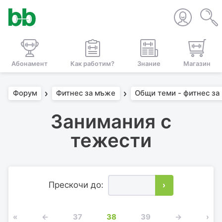
Абонамент
Как работим?
Знание
Магазин
Форум
Фитнес за мъже
Общи теми - фитнес за
Занимания с
тежести
Прескочи до:
›
«
←
37
38
39
→
›