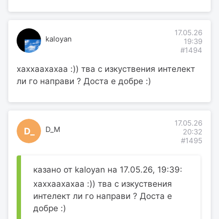
17.05.26
kaloyan
19:39
#1494
хаххаахахаа :)) тва с изкуствения интелект
ли го направи ? Доста е добре :)
17.05.26
D_M
D_
20:32
#1495
казано от kaloyan на 17.05.26, 19:39:
хаххаахахаа :)) тва с изкуствения
интелект ли го направи ? Доста е
добре :)