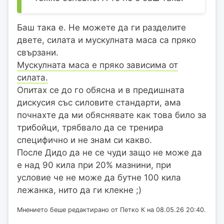
Баш така е. Не можете да ги разделите
двете, силата и мускулната маса са пряко
свързани.
Мускулната маса е пряко зависима от
силата.
Опитах се до го обясна и в предишната
дискусия със силовите стандарти, ама
почнахте да ми обяснявате как това било за
трибойци, трябвало да се тренира
специфично и не знам си какво.
После Дидо да не се чуди защо не може да
е над 90 кила при 20% мазнини, при
условие че не може да бутне 100 кила
лежанка, нито да ги клекне ;)
Мнението беше редактирано от Петко К на 08.05.26 20:40.