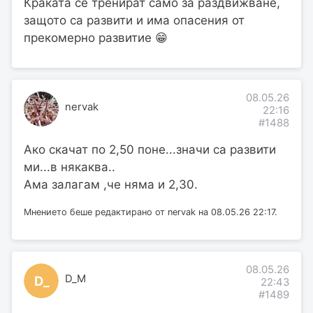
Краката се тренират само за раздвижване,
защото са развити и има опасения от
прекомерно развитие 😁
08.05.26
nervak
22:16
#1488
Ако скачат по 2,50 поне...значи са развити
ми...в някаква..
Ама залагам ,че няма и 2,30.
Мнението беше редактирано от nervak на 08.05.26 22:17.
08.05.26
D_M
D_
22:43
#1489