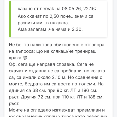
казано от nervak на 08.05.26, 22:16:
Ако скачат по 2,50 поне...значи са
развити ми...в някаква..
Ама залагам ,че няма и 2,30.
Не бе, то нали това обикновено е отговора
на въпроса: що не клякаш/не тренираш
крака 🤣
Оф, сега ще направя справка. Сега не
скачат и отдавна не са пробвали, но когато
са, са имали около 2.10 м. Но сравнение с
моите, бедрата им са доста по-големи. На
единия са 68 см. при 90 кг. ЛТ и 186 см.
ръст. Другия 72 см. при 110 кг. ЛТ и 188 см.
ръст.
Моите на огледало изглеждат приемливи и
уж съразмерни спрямо торса като дебелина