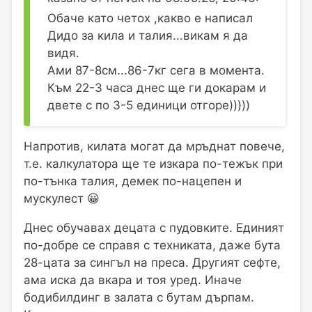
Обаче като четох ,какво е написал
Дидо за кила и талия...викам я да
видя.
Ами 87-8см...86-7кг сега в момента.
Към 22-3 часа днес ще ги докарам и
двете с по 3-5 единици отгоре)))))
Напротив, килата могат да мръднат повече,
т.е. калкулатора ще те изкара по-тежък при
по-тънка талия, демек по-нацепен и
мускулест 😀
Днес обучавах децата с пудовките. Единият
по-добре се справя с техниката, даже бута
28-цата за сингъл на преса. Другият сефте,
ама иска да вкара и тоя уред. Иначе
бодибилдинг в залата с бутам дърпам.