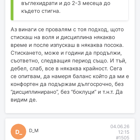
въглехидрати и до 2-3 месеца до
където стигна.
Аз винаги се провалям с тоя подход, щото
стискаш на воля и дисциплина някакво
време и после изпускаш в някаква посока.
Стискането, може и години да продължи,
съответно, следващия период също. И тъй,
дебел, слаб, все в някаква крайност. Сега
се опитвам, да намеря баланс който да ми е
конфортен да подържам дългосрочно, без
“дисциплинирано”, без “боклуци” и т.н.т. Да
видим де.
04.06.26
D_M
D_
12:15
#1505