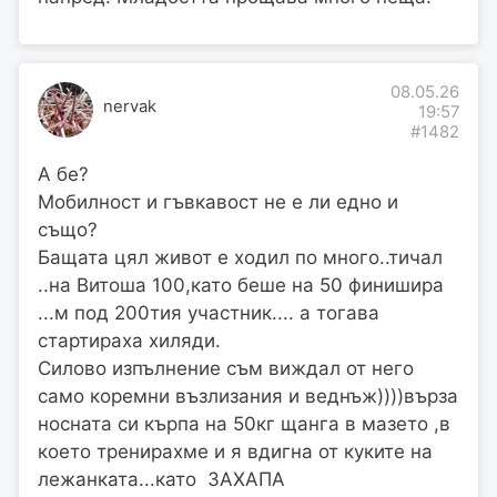
08.05.26
nervak
19:57
#1482
А бе?
Мобилност и гъвкавост не е ли едно и
също?
Бащата цял живот е ходил по много..тичал
..на Витоша 100,като беше на 50 финишира
...м под 200тия участник.... а тогава
стартираха хиляди.
Силово изпълнение съм виждал от него
само коремни възлизания и веднъж))))върза
носната си кърпа на 50кг щанга в мазето ,в
което тренирахме и я вдигна от куките на
лежанката...като ЗАХАПА