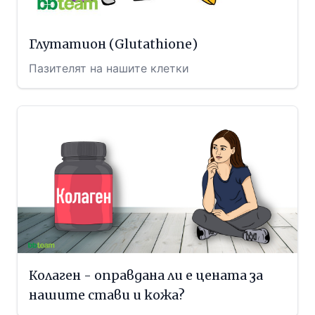
Глутатион (Glutathione)
Пазителят на нашите клетки
Колаген - оправдана ли е цената за
нашите стави и кожа?