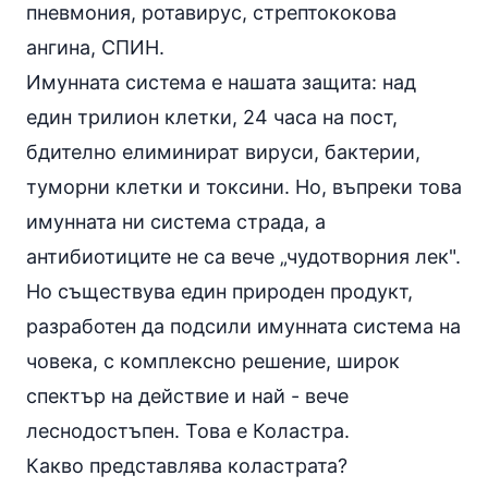
пневмония, ротавирус, стрептококова
ангина
, СПИН.
Имунната система е нашата защита: над
един трилион клетки, 24 часа на пост,
бдително елиминират вируси, бактерии,
туморни клетки и токсини. Но, въпреки това
имунната ни система страда, а
антибиотиците не са вече „чудотворния лек".
Но съществува един природен продукт,
разработен да подсили имунната система на
човека, с комплексно решение, широк
спектър на действие и най - вече
леснодостъпен. Това е Коластра.
Какво представлява коластрата?