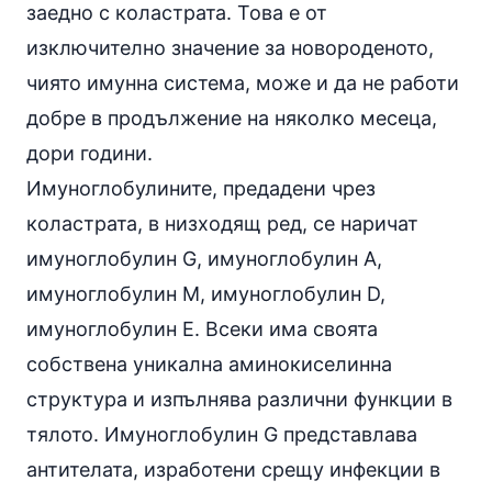
заедно с коластрата. Това е от
изключително значение за новороденото,
чиято
имунна система
, може и да не работи
добре в продължение на няколко месеца,
дори години.
Имуноглобулините, предадени чрез
коластрата, в низходящ ред, се наричат
имуноглобулин G, имуноглобулин А,
имуноглобулин М, имуноглобулин D,
имуноглобулин Е. Всеки има своята
собствена уникална аминокиселинна
структура и изпълнява различни функции в
тялото. Имуноглобулин G представлава
антителата, изработени срещу инфекции в