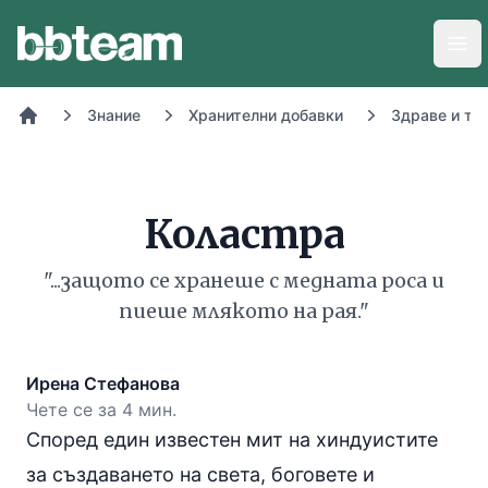
BB-Team
Отв
Знание
Хранителни добавки
Здраве и то
Начало
Коластра
"...защото се хранеше с медната роса и
пиеше млякото на рая."
Ирена Стефанова
Чете се за 4 мин.
Според един известен мит на хиндуистите
за създаването на света, боговете и