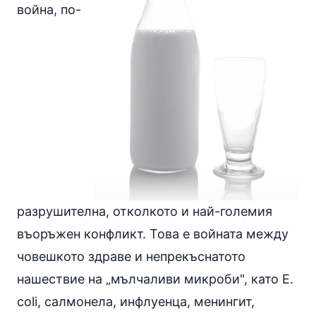
война, по-
разрушителна, отколкото и най-големия
въоръжен конфликт. Това е войната между
човешкото здраве и непрекъснатото
нашествие на „мълчаливи микроби", като E.
coli, салмонела, инфлуенца, менингит,