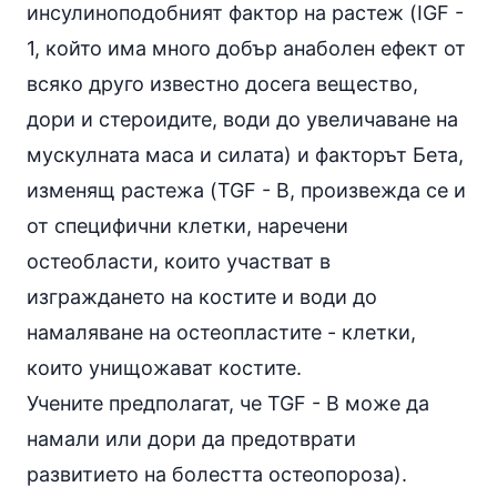
инсулиноподобният фактор на растеж (IGF -
1, който има много добър анаболен ефект от
всяко друго известно досега вещество,
дори и стероидите, води до увеличаване на
мускулната маса и силата) и факторът Бета,
изменящ растежа (TGF - B, произвежда се и
от специфични клетки, наречени
остеобласти, които участват в
изграждането на костите и води до
намаляване на остеопластите - клетки,
които унищожават костите.
Учените предполагат, че TGF - B може да
намали или дори да предотврати
развитието на болестта
остеопороза
).