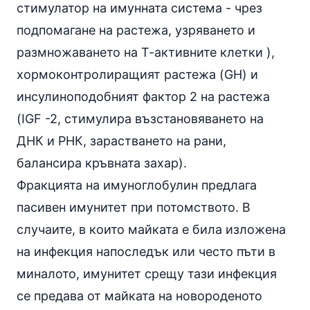
стимулатор на имунната система - чрез
подпомагане на растежа, узряването и
размножаването на Т-активните клетки ),
хормоконтролиращият растежа (GH) и
инсулиноподобният фактор 2 на растежа
(IGF -2, стимулира възстановяването на
ДНК и РНК, зарастването на рани,
балансира кръвната захар).
Фракцията на имуноглобулин предлага
пасивен имунитет при потомството. В
случаите, в които майката е била изложена
на инфекция напоследък или често пъти в
миналото, имунитет срещу тази инфекция
се предава от майката на новороденото