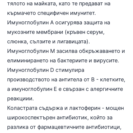
тялото на майката, като те предават на
кърмачето специфичен имунитет.
Имуноглобулин А осигурява защита на
мукозните мембрани (кръвен серум,
слюнка, сълзите и лигавицата).
Имуноглобулин М засилва обкръжаването и
елиминирането на бактериите и вирусите.
Имуноглобулин D стимулира
производството на антитела от В - клетките,
а имуноглобулин Е е свързан с алергичните
реакциии.
Коластрата съдържа и
лактоферин
- мощен
широкоспектърен антибиотик, който за
разлика от фармацевтичните
антибиотици
,