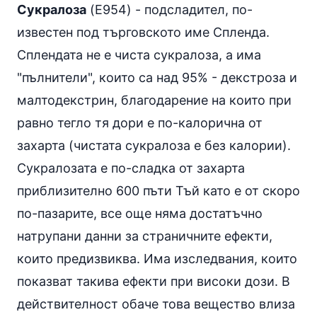
Сукралоза
(E954) - подсладител, по-
известен под търговското име Спленда.
Сплендата не е чиста сукралоза, а има
"пълнители", които са над 95% - декстроза и
малтодекстрин, благодарение на които при
равно тегло тя дори е по-калорична от
захарта (чистата сукралоза е без калории).
Сукралозата е по-сладка от захарта
приблизително 600 пъти Тъй като е от скоро
по-пазарите, все още няма достатъчно
натрупани данни за страничните ефекти,
които предизвиква. Има изследвания, които
показват такива ефекти при високи дози. В
действителност обаче това вещество влиза