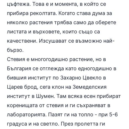
цъфтежа. Това е и момента, в който се
прибира реколтата. Когато става дума за
няколко растения трябва само да оберете
листата и върховете, които също са
качествени. Изсушават се възможно най-
бързо.
Стевия е многогодишно растение, но в
България се отглежда като едногодишно в
бившия институт по Захарно Цвекло в
Царев брод, сега клон на Земеделския
институт в Шумен. Там всяка есен прибират
коренищата от стевия и ги съхраняват в
лабораторията. Пазят ги на топло - при 5-6
градуса и на светло. През пролетта ги