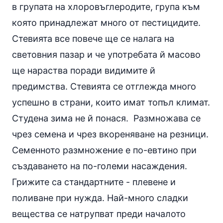
в групата на хлоровъглеродите, група към
която принадлежат много от пестицидите.
Стевията все повече ще се налага на
световния пазар и че употребата й масово
ще нараства поради видимите й
предимства. Стевията се отглежда много
успешно в страни, които имат топъл климат.
Студена зима не й понася. Размножава се
чрез семена и чрез вкореняване на резници.
Семенното размножение е по-евтино при
създаването на по-големи насаждения.
Грижите са стандартните - плевене и
поливане при нужда. Най-много сладки
вещества се натрупват преди началото