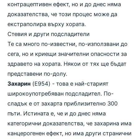
контрацептивен ефект, но и до днес няма
доказателства, че този процес може да
екстраполира върху хората.
Стевия и други подсладители
Те са много по-известни, по-използвани до
сега, но и криещи значителни опасности за
здравето на хората. Някои от тях ще бъдат
представени по-долу.
Захарин
(E954) - това е най-старият
широкоупотребяван подсладител. По-
сладък е от захарта приблизително 300
пъти. Истината е, че и до днес няма
категорични доказателства, че захарина има
канцерогенен ефект, но има други странични