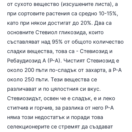
от сухото вещество (изсушените листа), а
при сортовите растения са средно 10-15%,
като при някои достигат до 20%. Два са
основните Стевиол гликозида, които
съставляват над 95% от общото количество
сладки вещества, това са - Стевиозид и
Ребаудиозид А (Р-А). Чистият Стевиозид е
около 200 пъти по-сладък от захарта, а Р-А
около 250 пъти. Тези вещества се
различават и по цялостния си вкус.
Стевиозидът, освен че е сладък, е и леко
стипчив и горчив, за разлика от него Р-А
няма този недостатък и поради това
селекционерите се стремят да създават