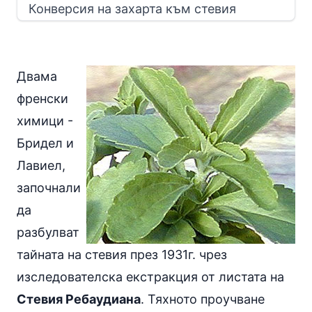
Конверсия на захарта към стевия
Двама
френски
химици -
Бридел и
Лавиел,
започнали
да
разбулват
тайната на стевия през 1931г. чрез
изследователска екстракция от листата на
Стевия Ребаудиана
. Тяхното проучване