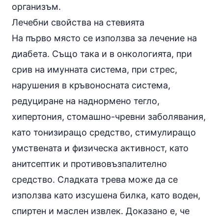
организъм.
Лечебни свойства на стевията
На първо място се използва за лечение на
диабета. Също така и в онкологията, при
срив на имунната система, при
стрес
,
нарушения в кръвоносната система,
редуциране на наднормено тегло,
хипертония
, стомашно-чревни заболявания,
като тонизиращо средство, стимулиращо
умствената и физическа активност, като
анитсептик и противовъзпалително
средство. Сладката трева може да се
използва като изсушена билка, като воден,
спиртен и маслен извлек. Доказано е, че