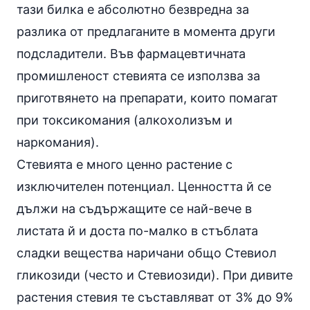
тази билка е абсолютно безвредна за
разлика от предлаганите в момента други
подсладители. Във фармацевтичната
промишленост стевията се използва за
приготвянето на препарати, които помагат
при токсикомания (алкохолизъм и
наркомания).
Стевията е много ценно растение с
изключителен потенциал. Ценността й се
дължи на съдържащите се най-вече в
листата й и доста по-малко в стъблата
сладки вещества наричани общо Стевиол
гликозиди (често и Стевиозиди). При дивите
растения стевия те съставляват от 3% до 9%