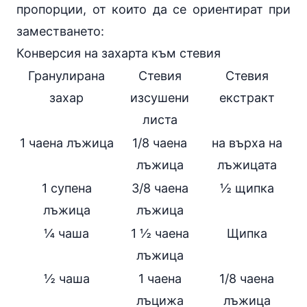
пропорции, от които да се ориентират при
заместването:
Конверсия на захарта към стевия
Гранулирана
Стевия
Стевия
захар
изсушени
екстракт
листа
1 чаена лъжица
1/8 чаена
на върха на
лъжица
лъжицата
1 супена
3/8 чаена
½ щипка
лъжица
лъжица
¼ чаша
1 ½ чаена
Щипка
лъжица
½ чаша
1 чаена
1/8 чаена
лъцижа
лъжица