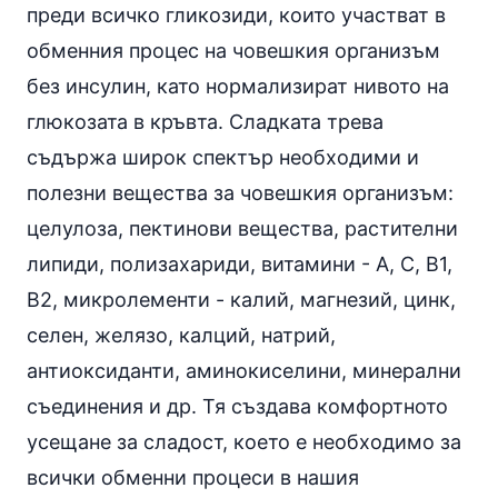
преди всичко гликозиди, които участват в
обменния процес на човешкия организъм
без
инсулин
, като нормализират нивото на
глюкозата в кръвта. Сладката трева
съдържа широк спектър необходими и
полезни вещества за човешкия организъм:
целулоза, пектинови вещества, растителни
липиди
,
полизахариди
,
витамини
- А, С, В1,
В2,
микролементи
- калий, магнезий,
цинк
,
селен, желязо, калций,
натрий
,
антиоксиданти
,
аминокиселини
, минерални
съединения и др. Тя създава комфортното
усещане за сладост, което е необходимо за
всички обменни процеси в нашия