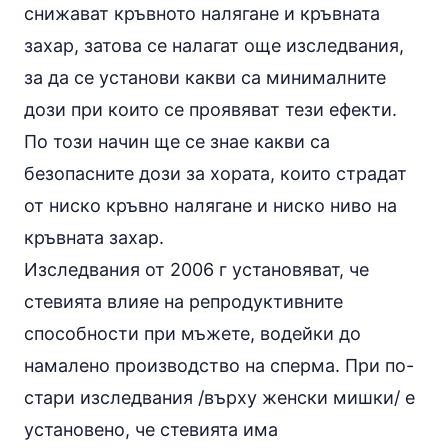
снижават кръвното налягане и кръвната
захар, затова се налагат още изследвания,
за да се установи какви са минималните
дози при които се проявяват тези ефекти.
По този начин ще се знае какви са
безопасните дози за хората, които страдат
от ниско кръвно налягане и ниско ниво на
кръвната захар.
Изследвания от 2006 г установяват, че
стевията влияе на репродуктивните
способности при мъжете, водейки до
намалено производство на сперма. При по-
стари изследвания /върху женски мишки/ е
установено, че стевията има