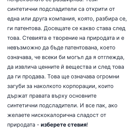
синтетични подсладители
са открити от
една или друга компания, която, разбира се,
ги патентова. Досещате се какво става след
това. Стевията е творение на природата и е
невъзможно да бъде патентована, което
означава, че всеки би могъл да я отглежда,
да извлича ценните й вещества и след това
да ги продава. Това ще означава огромни
загуби за наколкото корпорации, които
държат правата върху основните
синтетични подсладители. И все пак, ако
желаете нискокалорична сладост от
природата -
изберете стевия
!