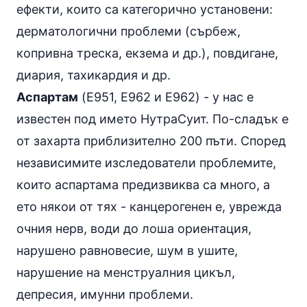
ефекти, които са категорично установени:
дерматологични проблеми (сърбеж,
копривна треска, екзема и др.), повдигане,
диария, тахикардия и др.
Аспартам
(E951, E962 и E962) - у нас е
известен под името НутраСуит. По-сладък е
от захарта приблизително 200 пъти. Според
независимите изследователи проблемите,
които аспартама предизвиква са много, а
ето някои от тях - канцерогенен е, уврежда
очния нерв, води до лоша ориентация,
нарушено равновесие, шум в ушите,
нарушение на менструалния цикъл,
депресия, имунни проблеми.