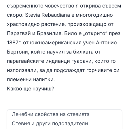
съвременното човечество я открива съвсем
скоро. Stevia Rebaudiana е многогодишно
храстовидно растение, произхождащо от
Парагвай и Бразилия. Било е „открито” през
1887г. от южноамериканския учен Антонио
Бертони, който научил за билката от
парагвайските индианци гуарани, които го
използвали, за да подслаждат горчивите си
племенни напитки.
Какво ще научиш?
Лечебни свойства на стевията
Стевия и други подсладители