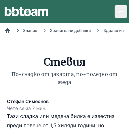
BB-Team
Отв
Знание
Хранителни добавки
Здраве и то
Начало
Стевия
По-сладко от захарта, по-полезно от
меда
Стефан Симеонов
Чете се за 7 мин.
Тази сладка или медена билка е известна
преди повече от 1,5 хиляди години, но