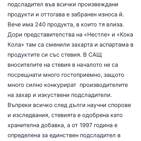
подсладител във всички произвеждани
продукти и оттогава е забранен износа й.
Вече има 240 продукта, в които тя влиза.
Дори представителства на «Нестле» и «Кока
Кола» там са сменили захарта и аспартама в
продуктите си със стевия. В САЩ
вносителите на стевия в началото не са
посрещнати много гостоприемно, защото
много силно конкурират производителите
на захар и изкуствени подсладители.
Въпреки всичко след дълги научни спорове
и изследвания, стевията е одобрена като
хранителна добавка, а от 1997 година е
определена за единствен подсладител в