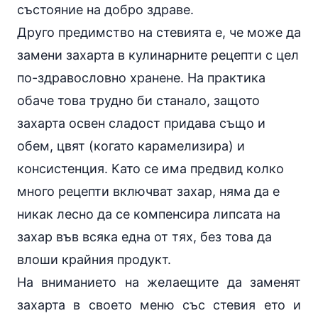
състояние на добро здраве.
Друго предимство на стевията е, че може да
замени захарта в кулинарните рецепти с цел
по-здравословно хранене. На практика
обаче това трудно би станало, защото
захарта освен сладост придава също и
обем, цвят (когато карамелизира) и
консистенция. Като се има предвид колко
много рецепти включват захар, няма да е
никак лесно да се компенсира липсата на
захар във всяка една от тях, без това да
влоши крайния продукт.
На вниманието на желаещите да заменят
захарта в своето меню със стевия ето и