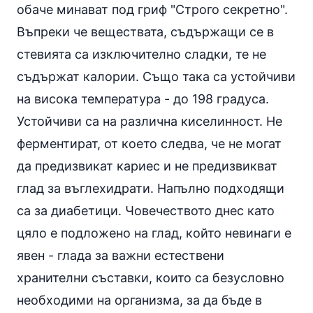
обаче минават под гриф "Строго секретно".
Въпреки че веществата, съдържащи се в
стевията са изключително сладки, те не
съдържат калории. Също така са устойчиви
на висока температура - до 198 градуса.
Устойчиви са на различна киселинност. Не
ферментират, от което следва, че не могат
да предизвикат кариес и не предизвикват
глад за въглехидрати. Напълно подходящи
са за диабетици. Човечеството днес като
цяло е подложено на глад, който невинаги е
явен - глада за важни естествени
хранителни съставки, които са безусловно
необходими на организма, за да бъде в