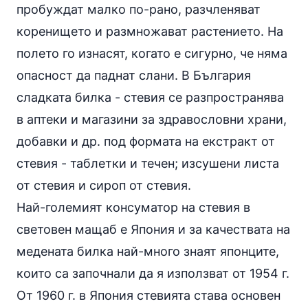
пробуждат малко по-рано, разчленяват
коренището и размножават растението. На
полето го изнасят, когато е сигурно, че няма
опасност да паднат слани. В България
сладката билка - стевия се разпространява
в аптеки и магазини за здравословни храни,
добавки и др. под формата на екстракт от
стевия
- таблетки и течен; изсушени листа
от стевия и сироп от стевия.
Най-големият консуматор на стевия в
световен мащаб е Япония и за качествата на
медената билка най-много знаят японците,
които са започнали да я използват от 1954 г.
От 1960 г. в Япония стевията става основен