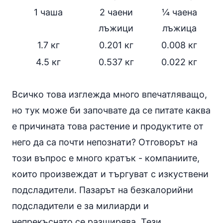
1 чаша
2 чаени
¼ чаена
лъжици
лъжица
1.7 кг
0.201 кг
0.008 кг
4.5 кг
0.537 кг
0.022 кг
Всичко това изглежда много впечатляващо,
но тук може би започвате да се питате каква
е причината това растение и продуктите от
него да са почти непознати? Отговорът на
този въпрос е много кратък - компаниите,
които произвеждат и търгуват с изкуствени
подсладители. Пазарът на безкалорийни
подсладители е за милиарди и
непрекъснато се разширява. Тези