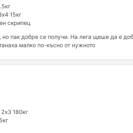
.5кг
3х4 15кг
лен скрипец
но пак добре се получи. На лега щеше да е до
станаха малко по-късно от нужното
/ 2х3 180кг
5кг