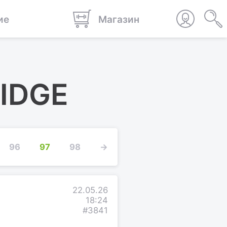
ие
Магазин
RIDGE
96
97
98
→
22.05.26
18:24
#3841