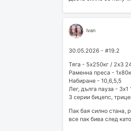
Ivan
30.05.2026 - #19.2
Тяга - 5х250кг / 2х3 2
Раменна преса - 1х80кг
Набиране - 10,6,5,5
Лег, дълга пауза - 3х1
3 серии бицепс, трице
Пак бая силно стана, 
все пак бива след кат