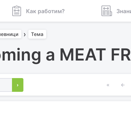
Как работим?
Знан
невници
Тема
ming a MEAT F
›
«
←