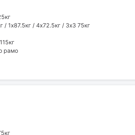
25кг
 / 1х87.5кг / 4х72.5кг / 3х3 75кг
 115кг
о рамо
75кг