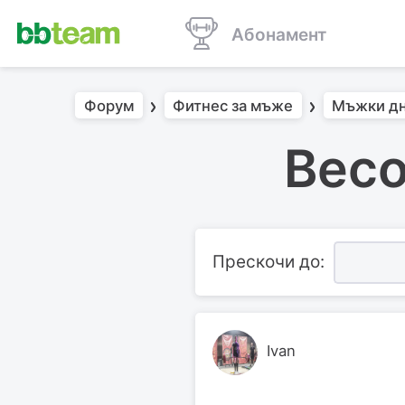
Абонамент
Форум
Фитнес за мъже
Мъжки д
Beco
Прескочи до:
Ivan