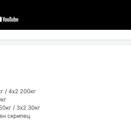
кг / 4х2 200кг
0кг
50кг / 3х2 30кг
лен скрипец
и