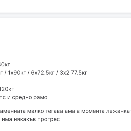
40кг
 / 1х90кг / 6х72.5кг / 3х2 77.5кг
 120кг
пс и средно рамо
раменната малко тегава ама в момента лежанката
о има някакъв прогрес