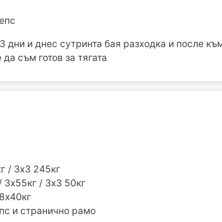
цепс
 дни и днес сутринта бая разходка и после към
 да съм готов за тягата
кг / 3х3 245кг
/ 3х55кг / 3х3 50кг
,8х40кг
епс и странично рамо