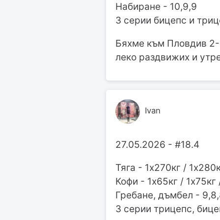
Набиране - 10,9,9
3 серии бицепс и три
Бяхме към Пловдив 2-3
леко раздвижих и утре
Ivan
27.05.2026 - #18.4
Тяга - 1х270кг / 1х280
Кофи - 1х65кг / 1х75кг 
Гребане, дъмбел - 9,8
3 серии трицепс, биц