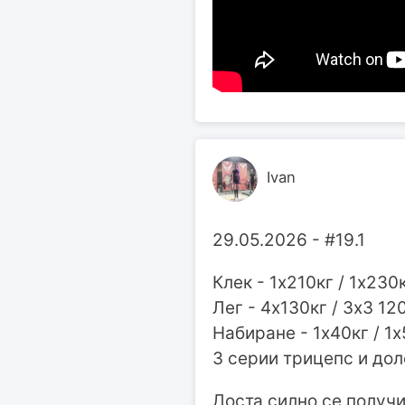
Ivan
29.05.2026 - #19.1
Клек - 1х210кг / 1х230
Лег - 4х130кг / 3х3 12
Набиране - 1х40кг / 1х
3 серии трицепс и до
Доста силно се получ