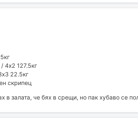
85кг
 / 4х2 127.5кг
3х3 22.5кг
лен скрипец
х в залата, че бях в срещи, но пак хубаво се по