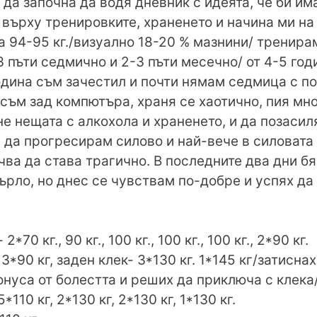
з да започна да водя дневник с идеята, че би и
ърху тренировките, храненето и начина ми на 
та 94-95 кг./визуално 18-20 % мазнини/ тренира
пъти седмично и 2-3 пъти месечно/ от 4-5 годи
дина съм зачестил и почти нямам седмица с по
 съм зад компютъра, храня се хаотично, пия мно
е нещата с алкохола и храненето, и да позаси
 да прогресирам силово и най-вече в силовата
ва да става трагично. В последните два дни б
ърло, но днес се чувствам по-добре и успях да
70 кг., 90 кг., 100 кг., 100 кг., 100 кг., 2*90 кг.
3*90 кг, заден клек- 3*130 кг. 1*145 кг/затиснах
тонуса от болестта и реших да приключа с клека
5*110 кг, 2*130 кг, 2*130 кг, 1*130 кг.