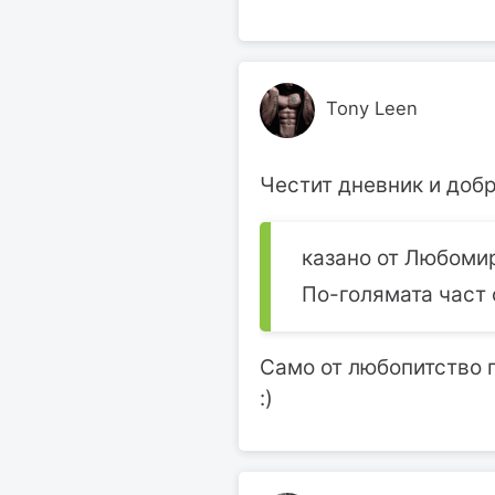
Tony Leen
Честит дневник и добр
казано от Любомир
По-голямата част 
Само от любопитство 
:)