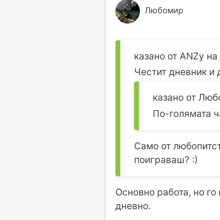
Любомир
казано от ANZy на 
Честит дневник и 
казано от Любо
По-голямата ч
Само от любопитс
поиграваш? :)
Основно работа, но го
дневно.