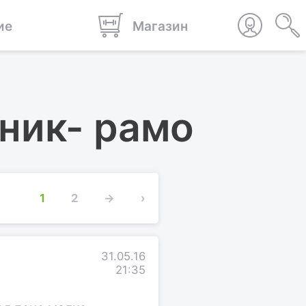
ие
Магазин
ник- рамо
1
2
→
›
31.05.16
21:35