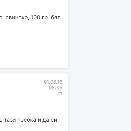
р. свинско, 100 гр. бял
01.06.16
08:35
#1
 тази посока и да си