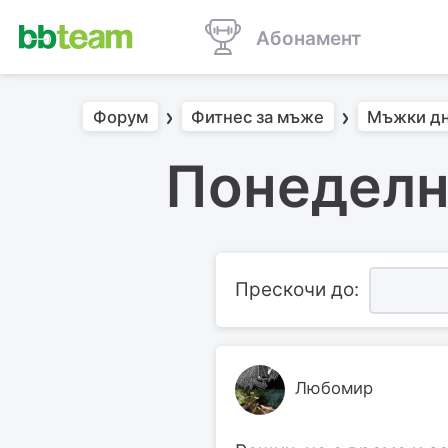
Абонамент
Форум
Фитнес за мъже
Мъжки д
Понеделн
Прескочи до:
Любомир