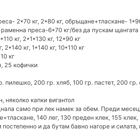
а- 2*70 кг, 2*80 кг, обръщане+тласкане- 1*90 
раменна преса-6*70 кг/без да пускам щангата 
5*110 кг, 2*1*130 кг, 12*90 кг
, 2*140 кг, 1*140 кг, 10*110 кг
10 кг
, 25 кофички
. пилешко, 200 гр. хляб, 100 гр. пастет, 200 гр.
н, няколко капки вигантол
нала само при лек намек за обем. Преди месец
+тласкане, 140 лег, 130 преден клек, 155 клек,
 постепенно и да бутам бавно нагоре и силата, 