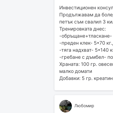
Инвестиционен консулт
Продължавам да болед
петък съм свалил 3 ки
Тренировката днес:
-обръщане+тласкане- 2
-преден клек- 5*70 кг.,
-тяга надхват- 5*140 кг
-гребане с дъмбел- по
Храната: 100 гр. овесе
малко домати
Добавки: 5 гр. креатин
Любомир