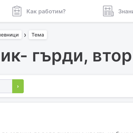
Как работим?
Знан
невници
Тема
ик- гърди, втор
›