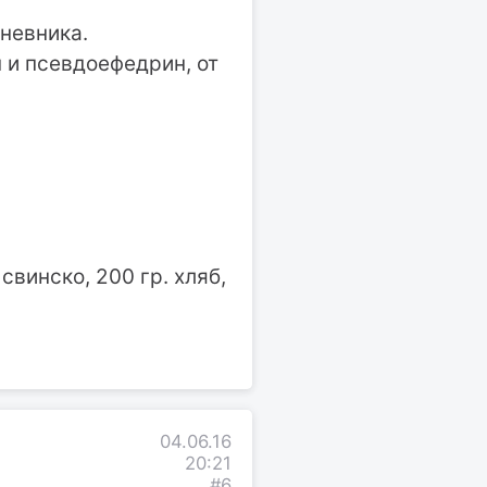
дневника.
 и псевдоефедрин, от
 свинско, 200 гр. хляб,
04.06.16
20:21
#6