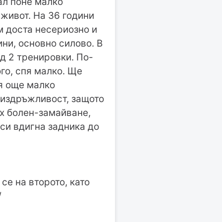
мал поне малко
живот. На 36 години
м доста несериозно и
ни, основно силово. В
д 2 тренировки. По-
го, спя малко. Ще
ля още малко
 издръжливост, защото
ях болен-замайване,
 си вдигна задника до
 се на второто, като
/