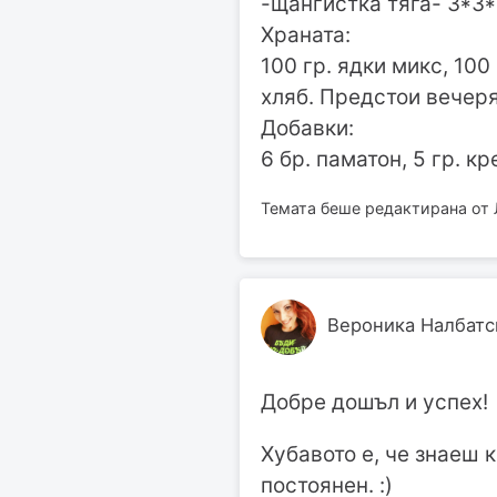
-щангистка тяга- 3*3*1
Храната:
100 гр. ядки микс, 100
хляб. Предстои вечеря
Добавки:
6 бр. паматон, 5 гр. к
Темата беше редактирана от 
Вероника Налбатс
Добре дошъл и успех!
Хубавото е, че знаеш 
постоянен. :)