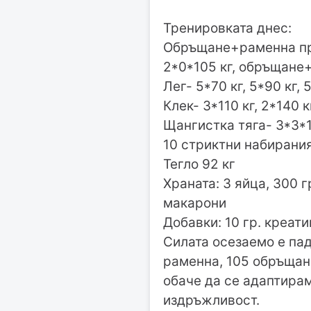
Тренировката днес:
Обръщане+раменна прес
2*0*105 кг, обръщане+
Лег- 5*70 кг, 5*90 кг, 
Клек- 3*110 кг, 2*140 кг
Щангистка тяга- 3*3*1
10 стриктни набирания
Тегло 92 кг
Храната: 3 яйца, 300 гр
макарони
Добавки: 10 гр. креати
Силата осезаемо е пад
раменна, 105 обръщане
обаче да се адаптирам
издръжливост.