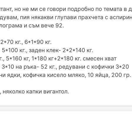
ант, но не ми се говори подробно по темата в 
увам, пия някакви глупави прахчета с аспирин
лограма и съм вече 92.
*70 кг., 6*1*90 кг.
 5*100 кг., заден клек- 2*2*140 кг.
., 5*160 кг, 1*180 кг+2*180 кг. смесен хват
 3*10 на ръка- 52 кг., редувани с кофички 3*20
ни ядки, кофичка кисело мляко, 10 яйца, 200 гр.
, няколко капки вигантол.