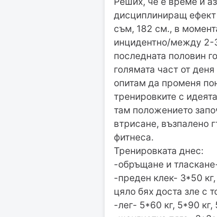
Реших, че е време и а
дисциплиниращ ефект в
съм, 182 см., в момен
инцидентно/между 2-3 
последната половин го
голямата част от деня
опитам да променя пон
тренировките с идеята
там положението започ
втрисане, възпалено г
фитнеса.
Тренировката днес:
-обръщане и тласкане- 2*
-преден клек- 3*50 кг, 
цяло бях доста зле с 
-лег- 5*60 кг, 5*90 кг, 