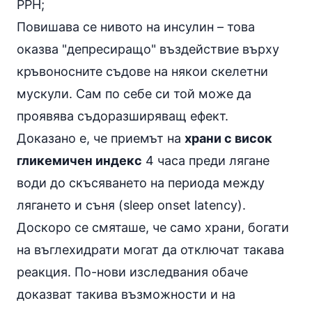
PPH;
Повишава се нивото на
инсулин
– това
оказва "депресиращо" въздействие върху
кръвоносните съдове на някои скелетни
мускули. Сам по себе си той може да
проявява съдоразширяващ ефект.
Доказано е, че приемът на
храни с висок
гликемичен индекс
4 часа преди лягане
води до скъсяването на периода между
лягането и съня (sleep onset latency).
Доскоро се смяташе, че само храни, богати
на въглехидрати могат да отключат такава
реакция. По-нови изследвания обаче
доказват такива възможности и на