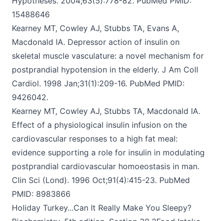
Hypotheses. 2004;63(5):778-82. PubMed PMID:
15488646
Kearney MT, Cowley AJ, Stubbs TA, Evans A,
Macdonald IA. Depressor action of insulin on
skeletal muscle vasculature: a novel mechanism for
postprandial
hypotension in the elderly.
J Am Coll
Cardiol. 1998 Jan;31(1):209-16. PubMed PMID:
9426042.
Kearney MT, Cowley AJ, Stubbs TA, Macdonald IA.
Effect of a physiological insulin infusion on the
cardiovascular responses to a high fat meal:
evidence
supporting a role for insulin in modulating
postprandial cardiovascular
homoeostasis in man.
Clin Sci (Lond). 1996 Oct;91(4):415-23. PubMed
PMID: 8983866
Holiday Turkey...Can It Really Make You Sleepy?