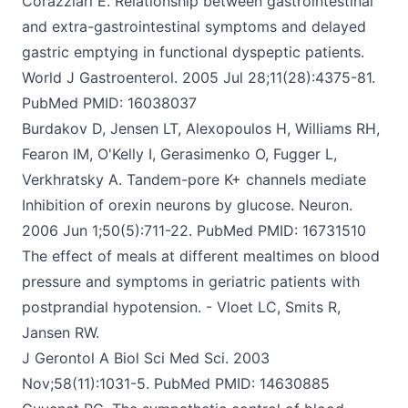
Corazziari E. Relationship between gastrointestinal
and extra-gastrointestinal symptoms and delayed
gastric
emptying in functional dyspeptic patients.
World J Gastroenterol.
2005 Jul 28;11(28):4375-81.
PubMed PMID: 16038037
Burdakov D, Jensen LT, Alexopoulos H, Williams RH,
Fearon IM, O'Kelly I, Gerasimenko O, Fugger L,
Verkhratsky A. Tandem-pore K+ channels mediate
Inhibition of orexin neurons by glucose. Neuron.
2006 Jun 1;50(5):711-22. PubMed PMID: 16731510
The effect of meals at different mealtimes on blood
pressure and symptoms in geriatric patients with
postprandial hypotension.
- Vloet LC, Smits R,
Jansen RW.
J Gerontol A Biol Sci Med Sci.
2003
Nov;58(11):1031-5. PubMed PMID: 14630885