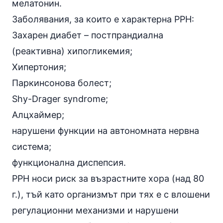
мелатонин.
Заболявания, за които е характерна PPH:
Захарен
диабет
– постпрандиална
(реактивна) хипогликемия;
Хипертония;
Паркинсонова болест;
Shy-Drager syndrome;
Алцхаймер;
нарушени функции на автономната нервна
система;
функционална диспепсия.
PPH носи риск за възрастните хора (над 80
г.), тъй като организмът при тях е с влошени
регулационни механизми и нарушени