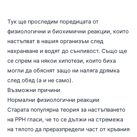
Тук ще проследим поредицата от
физиологични и биохимични реакции, които
настъпват в нашия организъм след
нахранване и водят до сънливост. Също ще
се спрем на някои хипотези, които биха
могли да обяснят защо ни наляга дрямка
след
обяд
(а и не само).
Възможни причини
Нормални физиологични реакции
Старата популярна теория за настъпването
на PPH гласи, че то се дължи на стремежа
на тялото да преразпредели част от кръвния