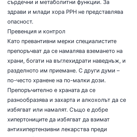
сърдечни и метаболитни функции. За
здрави и млади хора PPH не представлява
опасност.
Превенция и контрол
Като превантивни мерки специалистите
препоръчват да се намалява вземането на
храни, богати на въглехидрати наведнъж, и
разделното им приемане. С други думи –
по-често хранене на по-малки дози.
Препоръчително е храната да се
разнообразява и захарта и алкохолът да се
избягват или намалят. Също е добре
хипертониците да избягват да взимат
антихипертензивни лекарства преди