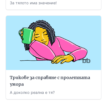
За тялото има значение!
Трикове за справяне с пролетната
умора
А доколко реална е тя?