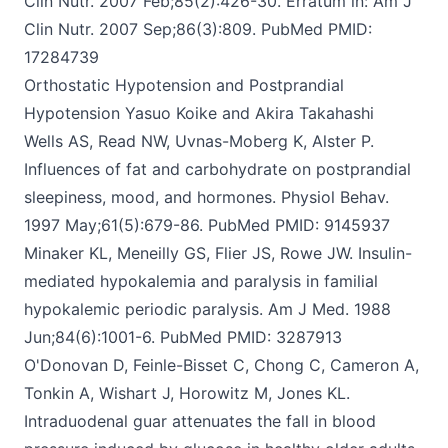
Clin Nutr. 2007 Feb;85(2):426-30. Erratum in: Am J
Clin Nutr. 2007 Sep;86(3):809. PubMed PMID:
17284739
Orthostatic Hypotension and Postprandial
Hypotension Yasuo Koike and Akira Takahashi
Wells AS, Read NW, Uvnas-Moberg K, Alster P.
Influences of fat and carbohydrate on postprandial
sleepiness, mood, and hormones. Physiol Behav.
1997 May;61(5):679-86. PubMed PMID: 9145937
Minaker KL, Meneilly GS, Flier JS, Rowe JW. Insulin-
mediated hypokalemia and paralysis in familial
hypokalemic periodic paralysis.
Am J Med. 1988
Jun;84(6):1001-6. PubMed PMID: 3287913
O'Donovan D, Feinle-Bisset C, Chong C, Cameron A,
Tonkin A, Wishart J, Horowitz M, Jones KL.
Intraduodenal guar attenuates the fall in blood