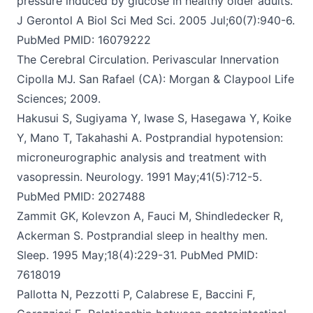
pressure
induced by glucose in healthy older adults.
J Gerontol
A Biol Sci Med Sci. 2005 Jul;60(7):940-6.
PubMed PMID: 16079222
The Cerebral Circulation. Perivascular Innervation
Cipolla MJ. San Rafael (CA): Morgan & Claypool Life
Sciences; 2009.
Hakusui S, Sugiyama Y, Iwase S, Hasegawa Y, Koike
Y, Mano T, Takahashi A. Postprandial hypotension:
microneurographic analysis and treatment with
vasopressin. Neurology.
1991 May;41(5):712-5.
PubMed PMID: 2027488
Zammit GK, Kolevzon A, Fauci M, Shindledecker R,
Ackerman S. Postprandial sleep in healthy men
.
Sleep. 1995 May;18(4):229-31. PubMed PMID:
7618019
Pallotta N, Pezzotti P, Calabrese E, Baccini F,