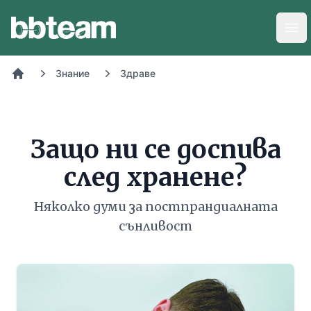
BB-Team
Отв
Знание
Здраве
Начало
Защо ни се доспива
след хранене?
Няколко думи за постпрандиалната
сънливост