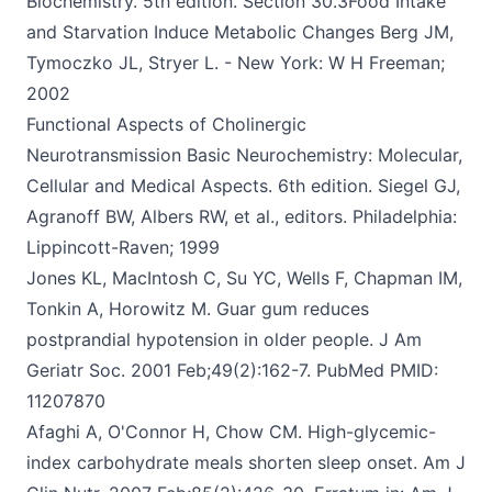
Biochemistry. 5th edition. Section 30.3Food Intake
and Starvation Induce Metabolic Changes Berg JM,
Tymoczko JL, Stryer L
. - New York: W H Freeman;
2002
Functional Aspects of Cholinergic
Neurotransmission Basic Neurochemistry: Molecular,
Cellular and Medical Aspects.
6th edition. Siegel GJ,
Agranoff BW, Albers RW, et al., editors. Philadelphia:
Lippincott-Raven; 1999
Jones KL, MacIntosh C, Su YC, Wells F, Chapman IM,
Tonkin A, Horowitz M. Guar gum reduces
postprandial hypotension in older people.
J Am
Geriatr Soc. 2001 Feb;49(2):162-7. PubMed PMID:
11207870
Afaghi A, O'Connor H, Chow CM. High-glycemic-
index carbohydrate meals shorten sleep onset.
Am J