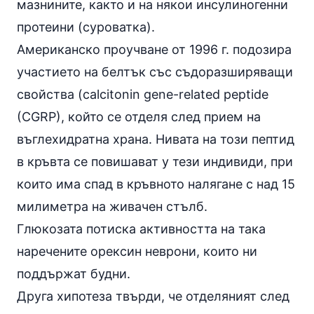
мазнините, както и на някои инсулиногенни
протеини (суроватка).
Американско проучване от 1996 г. подозира
участието на белтък със съдоразширяващи
свойства (calcitonin gene-related peptide
(CGRP), който се отделя след прием на
въглехидратна храна. Нивата на този пептид
в кръвта се повишават у тези индивиди, при
които има спад в кръвното налягане с над 15
милиметра на живачен стълб.
Глюкозата потиска активността на така
наречените орексин неврони, които ни
поддържат будни.
Друга хипотеза твърди, че отделяният след