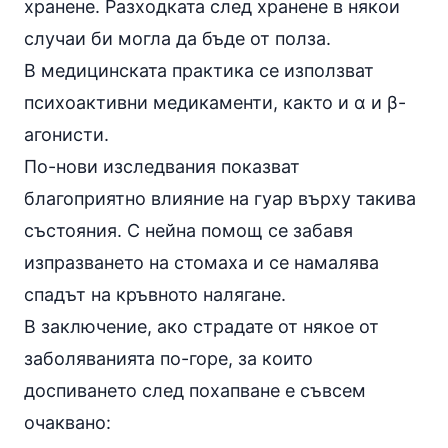
хранене. Разходката след хранене в някои
случаи би могла да бъде от полза.
В медицинската практика се използват
психоактивни медикаменти, както и α и β-
агонисти.
По-нови изследвания показват
благоприятно влияние на гуар върху такива
състояния. С нейна помощ се забавя
изпразването на стомаха и се намалява
спадът на кръвното налягане.
В заключение, ако страдате от някое от
заболяванията по-горе, за които
доспиването след похапване е съвсем
очаквано: