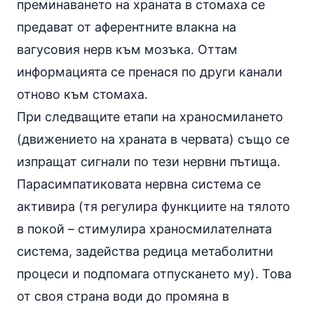
преминаването на храната в стомаха се
предават от аферентните влакна на
вагусовия нерв към мозъка. Оттам
информацията се пренася по други канали
отново към стомаха.
При следващите етапи на храносмилането
(движението на храната в червата) също се
изпращат сигнали по тези нервни пътища.
Парасимпатиковата нервна система се
активира (тя регулира функциите на тялото
в покой – стимулира храносмилателната
система, задейства редица метаболитни
процеси и подпомага отпускането му). Това
от своя страна води до промяна в