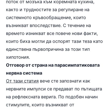
поток от мозъка към коремната кухина,
както и трудностите за регулиране на
системното кръвообращение, които
възникват впоследствие. С течение на
времето изникват все повече нови факти,
които биха могли да оспорят тази теза като
единствена първопричина за този тип
хипотония.
Отговор от страна на парасимпатиковата
нервна система
От тази статия
вече сте запознати как
нервните импулси се предават по пътищата
на рефлексната верига. По подобен начин
стимулите, които възникват от