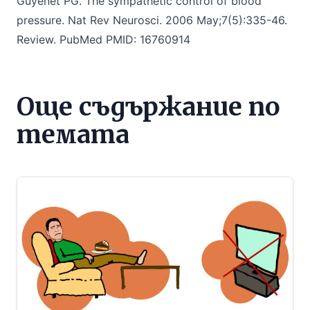
Guyenet PG. The sympathetic control of blood
pressure. Nat Rev Neurosci.
2006 May;7(5):335-46.
Review. PubMed PMID: 16760914
Още съдържание по
темата