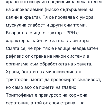
храненето инсулин предизвиква лека степен
на хипокалиемия (ниско съдържание на
калий в кръвта). Тя се проявява с умора,
мускулна слабост и други симптоми.
Възрастта също е фактор – PPH е
характерна най-вече за възстари хора.
Смята се, че при тях е налице неадекватен
рефлекс от страна на някои системи в
организма към обработката на храната.
Храни, богати на аминокиселината
триптофан, могат да провокират сънливост,
но само ако са приети на гладно.
Триптофанът е прекурсор на хормона
серотонин, а той от своя страна - на