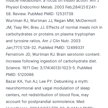
muscle metabolism: a focus on insulin action. Am J
Physiol
Endocrinol Metab.
2003 Feb;284(2):E241-
58. Review. PubMed PMID: 12531739
Wurtman RJ, Wurtman JJ, Regan MM, McDermott
JM, Tsay RH, Breu JJ. Effects of normal meals rich in
carbohydrates or proteins on plasma tryptophan
and tyrosine ratios.
Am J Clin Nutr. 2003
Jan;77(1):128-32. PubMed PMID: 12499331
Fernstrom JD, Wurtman RJ. Brain serotonin content:
increase following ingestion of carbohydrate diet
.
Science. 1971 Dec 3;174(4013):1023-5. PubMed
PMID: 5120086
Bazar KA, Yun AJ, Lee PY. Debunking a myth:
neurohormonal and vagal modulation of sleep
centers, not redistribution of blood flow, may
account for postprandial somnolence.
Med