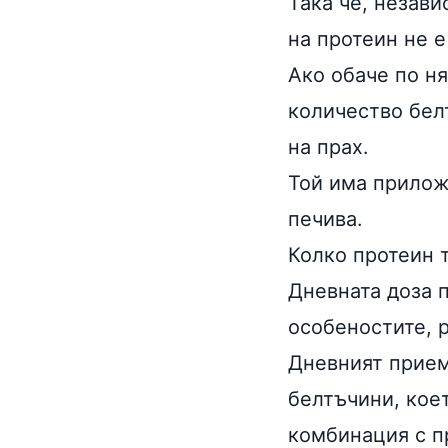
Така че, незави
на протеин не е
Ако обаче по н
количество белт
на прах
.
Той има прилож
печива.
Колко протеин 
Дневната доза п
особеностите, 
Дневният прием
белтъчини, коет
комбинация с
п