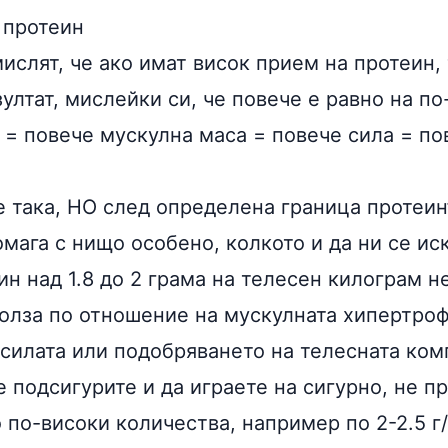
 протеин
ислят, че ако имат висок прием на протеин,
ултат, мислейки си, че повече е равно на по
 = повече мускулна маса = повече сила = по
е така, НО след определена граница протеин
мага с нищо особено, колкото и да ни се ис
н над 1.8 до 2 грама на телесен килограм н
олза по отношение на мускулната хипертроф
 силата или подобряването на телесната ком
е подсигурите и да играете на сигурно, не п
 по-високи количества, например по 2-2.5 г