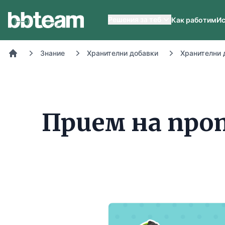
BB-Team
Решения за теб
Как работим
Ис
Знание
Хранителни добавки
Хранителни 
Начало
Прием на прот