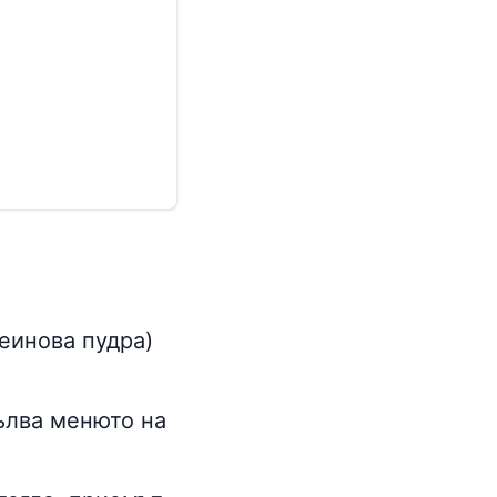
еинова пудра)
пълва менюто на