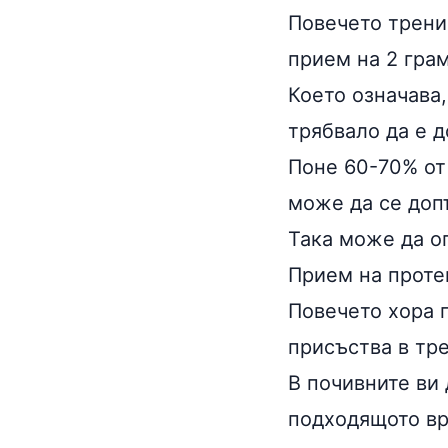
Повечето трени
прием на 2 гра
Което означава,
трябвало да е д
Поне 60-70% от 
може да се доп
Така може да о
Прием на проте
Повечето хора 
присъства в тре
В почивните ви
подходящото вр