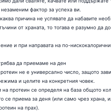
симо дали сваляте, качвате или поддържате 
 незаменим фактор за успеха ви.
якаква причина не успявате да набавите нео
ъчини от храната, то тогава е разумно да д
ение и при направата на по-нискокалорични
трябва да приемаме на ден
ротеин не е универсално число, защото зави
режима и целите на конкретния човек.
 на протеин се определя на база общото ко
о се приема за деня (или само чрез храна, и
ротеин на прах
).