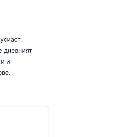
усиаст.
 е дневният
ни и
ове.