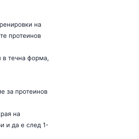
тренировки на
ите протеинов
 в течна форма,
е за протеинов
края на
и и да е след 1-