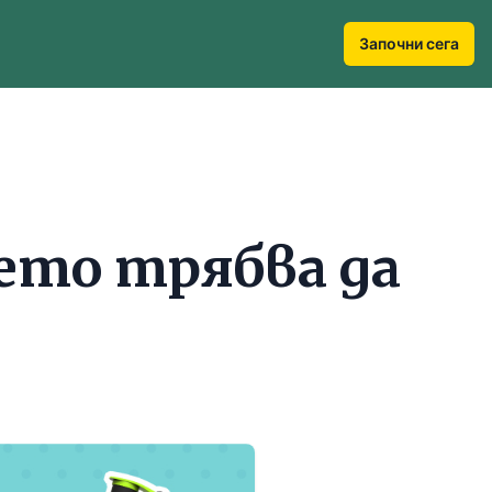
Започни сега
оето трябва да