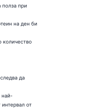
 полза при
отеин на ден би
то количество
 следва да
 най-
 интервал от