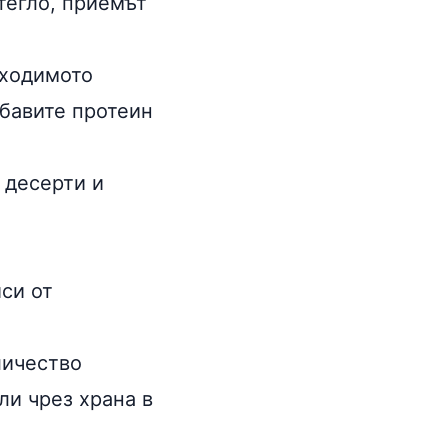
тегло, приемът
бходимото
обавите
протеин
 десерти и
си от
личество
ли чрез храна в