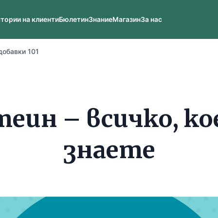
тории на клиенти
Бюлетин
Знание
Магазин
За нас
добавки 101
еин – всичко, к
знаете