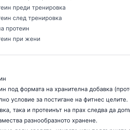
теин преди тренировка
теин след тренировка
на протеин
теин при жени
ин
ин под формата на хранителна добавка (прот
лно условие за постигане на фитнес целите.
вка, така и протеинът на прах следва да до
замества разнообразното хранене.