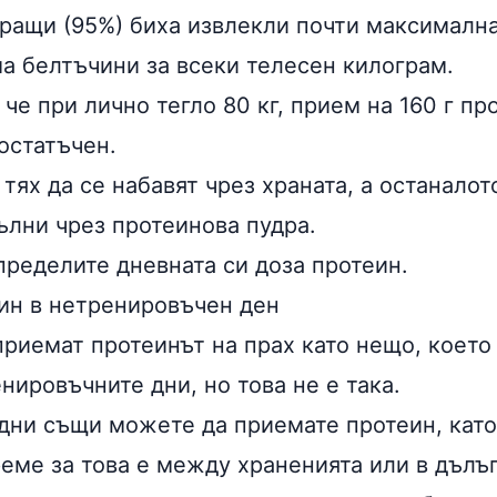
ращи (95%) биха извлекли почти максимална
ма белтъчини за всеки телесен килограм.
 че при лично тегло 80 кг, прием на 160 г пр
остатъчен.
тях да се набавят чрез храната, а останало
ълни чрез протеинова пудра.
пределите дневната си доза протеин.
ин в нетренировъчен ден
приемат протеинът на прах като нещо, което
нировъчните дни, но това не е така.
 дни същи можете да приемате протеин, като
еме за това е между храненията или в дълъг