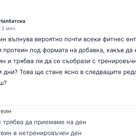
Налбатска
 3 мин.
ин вълнува вероятно почти всеки фитнес ент
и
протеин под формата на добавка
, какъв да
ин и трябва ли да се съобрази с тренировъч
 дни? Това ще стане ясно в следващите ред
ш?
теин
 трябва да приемаме на ден
теин в нетренировъчен ден