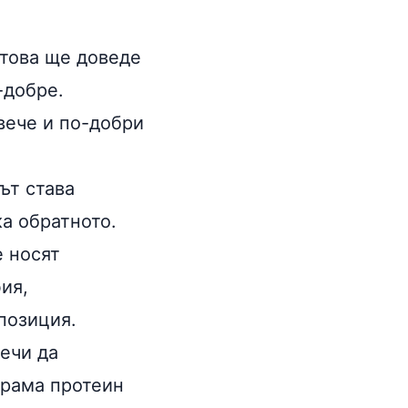
 това ще доведе
-добре.
вече и по-добри
ът става
ка обратното.
е носят
ия,
позиция.
речи да
/рама протеин