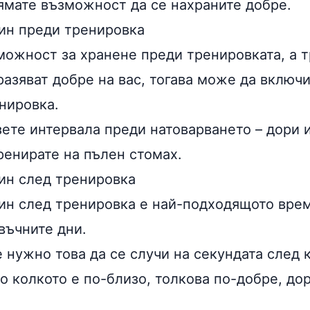
нямате възможност да се нахраните добре.
ин преди тренировка
можност за хранене преди тренировката, а 
разяват добре на вас, тогава може да включ
нировка.
ете интервала преди натоварването – дори и
ренирате на пълен стомах.
ин след тренировка
ин след тренировка е най-подходящото врем
въчните дни.
е нужно това да се случи на секундата след 
о колкото е по-близо, толкова по-добре, дор