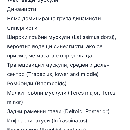
Динамисти
Няма доминираща група динамисти.
Синергисти
Широки гръбни мускули (Latissimus dorsi),
вероятно водещи синергисти, ако се
приеме, че масата е определяща.
Трапецовидни мускули, среден и долен
сектор (Trapezius, lower and middle)
Ромбоиди (Rhomboids)
Малки гръбни мускули (Teres major, Teres
minor)
Задни раменни глави (Deltoid, Posterior)
Инфраспинатуси (Infraspinatus)
Брахиалиси (Brachialis anticus)