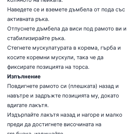
Наведете се и вземете дъмбела от пода със
активната ръка.
Отпуснете дъмбела да виси под рамото ви и
стабилизирайте ръка.
Стегнете мускулатурата в корема, гърба и
косите коремни мускули, така че да
фиксирате позицията на торса.
Изпълнение
Повдигнете рамото си (плешката) назад и
навътре и задръжте позицията му, докато
вдигате лакътя.
Издърпайте лакътя назад и нагоре и малко
преди да достигнете височината на
гръбнака, издишайте.