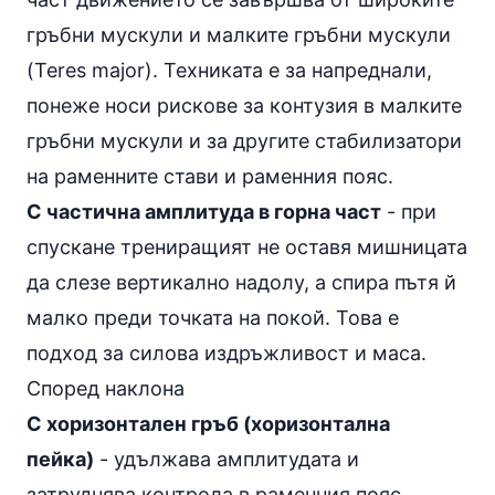
гръбни мускули и малките гръбни мускули
(Teres major). Техниката е за напреднали,
понеже носи рискове за контузия в малките
гръбни мускули и за другите стабилизатори
на раменните стави и раменния пояс.
С частична амплитуда в горна част
- при
спускане трениращият не оставя мишницата
да слезе вертикално надолу, а спира пътя й
малко преди точката на покой. Това е
подход за силова издръжливост и маса.
Според наклона
С хоризонтален гръб (хоризонтална
пейка)
- удължава амплитудата и
затруднява контрола в раменния пояс.