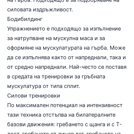
силовата издръжливост.
Бодибилдинг
Упражнението е подходящо за изпълнение
за натрупване на мускулна маса и за
оформяне на мускулатурата на гърба. Може
да се изпълнява както от напреднали, така и
от средно напреднали. Най-често се поставя
в средата на тренировки за гръбната
мускулатура от типа сплит.
Силови тренировки
По максимален потенциал на интензивност
тази техника отстъпва на билатералните
базови движения: гребането с щанга и с Т-
лост, гребането от лицев лег, гребането на