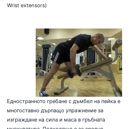
Wrist extensors)
Едностранното гребане с дъмбел на пейка е
многоставно дърпащо упражнение за
изграждане на сила и маса в гръбната
мускулатура. Подходящо е за средно