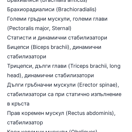
Брахиорадиалиси (Brachioradialis)
Големи гръдни мускули, големи глави
(Pectoralis major, Sternal)
Статисти и динамични стабилизатори
Бицепси (Biceps brachii), динамични
стабилизатори
Трицепси, дълги глави (Triceps brachii, long
head), динамични стабилизатори
Дълги гръбначни мускули (Erector spinae),
стабилизатори са при статично изпълнение
в кръста
Прав коремен мускул (Rectus abdominis),
стабилизатор
Коси коремни мускули (Obeliques),