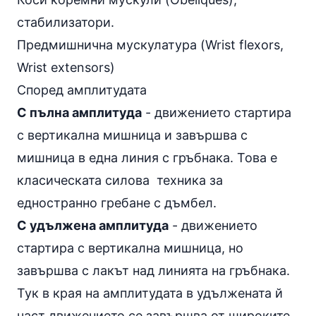
стабилизатори.
Предмишнична мускулатура (Wrist flexors,
Wrist extensors)
Според амплитудата
С пълна амплитуда
- движението стартира
с вертикална мишница и завършва с
мишница в една линия с гръбнака. Това е
класическата силова техника за
едностранно гребане с дъмбел.
С удължена амплитуда
- движението
стартира с вертикална мишница, но
завършва с лакът над линията на гръбнака.
Тук в края на амплитудата в удължената й
част движението се завършва от широките