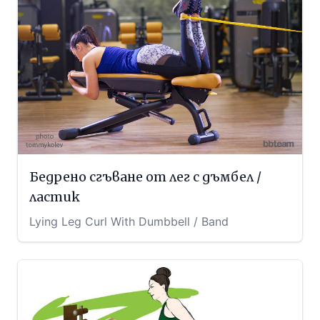
Бедрено сгъване от лег с дъмбел /
ластик
Lying Leg Curl With Dumbbell / Band