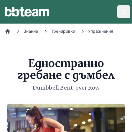
BB-Team
Отв
Знание
Тренировки
Упражнения
Начало
Едностранно
гребане с дъмбел
Dumbbell Bent-over Row