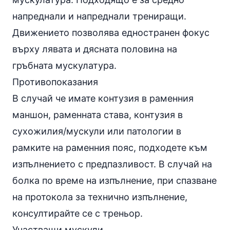
напреднали и напреднали трениращи.
Движението позволява едностранен фокус
върху лявата и дясната половина на
гръбната мускулатура.
Противопоказания
В случай че имате контузия в раменния
маншон, раменната става, контузия в
сухожилия/мускули или патологии в
рамките на раменния пояс, подходете към
изпълнението с предпазливост. В случай на
болка по време на изпълнение, при спазване
на протокола за технично изпълнение,
консултирайте се с треньор.
Участващи мускули