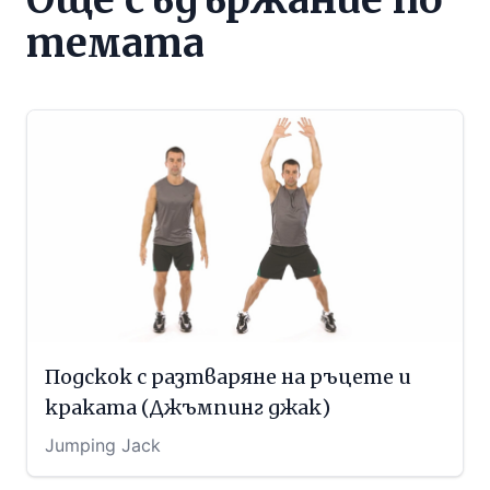
темата
Подскок с разтваряне на ръцете и
краката (Джъмпинг джак)
Jumping Jack