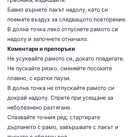
Бавно върнете лакът надолу, като си
поемате въздух за следващото повторение.
В долна точка леко отпуснете рамото си
надолу и започнете отначало.
Коментари и препоръки
Не усуквайте рамото си, докато повдигате.
Не пускайте рязко, сменяйте посоките
плавно, с кратки паузи.
В долна точка не отпускайте рамото си
докрай надолу. Спрете при усещане за
неболезнено разтягане.
Спазвайте точния ред: стартирате
дърпането с рамо, завършвате с лакът и
пускате в обратен ред.