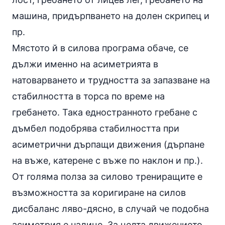
машина, придърпването на долен скрипец и
пр.
Мястото й в силова програма обаче, се
дължи именно на асиметрията в
натоварването и трудността за запазване на
стабилността в торса по време на
гребането. Така едностранното гребане с
дъмбел подобрява стабилността при
асиметрични дърпащи движения (дърпане
на въже, катерене с въже по наклон и пр.).
От голяма полза за силово трениращите е
възможността за коригиране на силов
дисбаланс ляво-дясно, в случай че подобна
асиметрия е налице. За целта движението