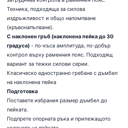
Техника, подходяща за силова
издръжливост и общо напомпване
(кръвонапълване).
С наклонен гръб (наклонена пейка до 30
градуса)
- по-къса амплитуда, по-добър
контрол върху раменния пояс. Подходящ
вариант за тежки силови серии.
Класическо едностранно гребане с дъмбел
на наклонена пейка
Подготовка
Поставете избрания размер дъмбел до
пейката.
Подпрете опорната ръка и прилежащото
коляното на пейката.