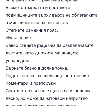
Вземете тежестта и поставете
подмишниците върху върха на облегалката,
а мишниците си на поставката.
Стегнете раменния пояс.
Изпълнение
Бавно сгънете ръце без да раздалечавате
лактите, като държите мишниците
успоредни.
Върнете бавно в долна точка.
Подгответе се за следващо повторение.
Коментари и препоръки
Скотовото сгъване с щанга се изпълнява
лесно, но може да натовари неприятно
лактите. Често срещана грешка е