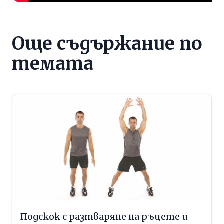
Още съдържание по
темата
Подскок с разтваряне на ръцете и