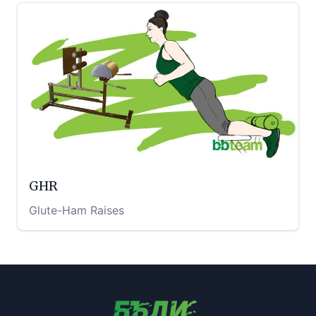
GHR
Glute-Ham Raises