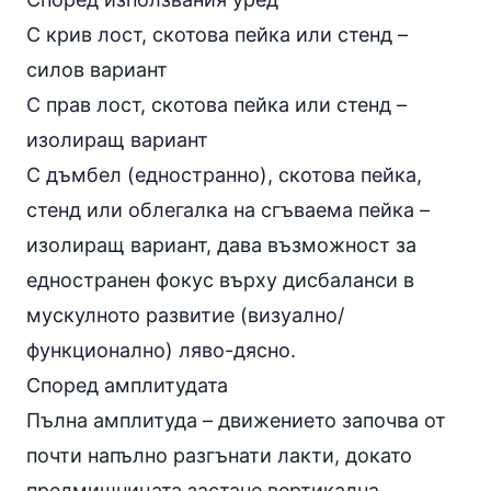
С крив лост, скотова пейка или стенд –
силов вариант
С прав лост, скотова пейка или стенд –
изолиращ вариант
С дъмбел (едностранно), скотова пейка,
стенд или облегалка на сгъваема пейка –
изолиращ вариант, дава възможност за
едностранен фокус върху дисбаланси в
мускулното развитие (визуално/
функционално) ляво-дясно.
Според амплитудата
Пълна амплитуда – движението започва от
почти напълно разгънати лакти, докато
предмишницата застане вертикална.