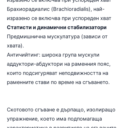
Брахиорадиалис (Brachioradialis), най-
изразено се включва при успореден хват
Статисти и динамични стабилизатори
Предмишнична мускулатура (зависи от
хвата).
Античийтинг: широка група мускули
аддуктори-абдуктори на раменния пояс,
които подсигуряват неподвижността на
раменните стави по време на сгъването.
Скотовото сгъване е дърпащо, изолиращо
упражнение, което има подпомагаща
характеристика в развитието на сгъвачите