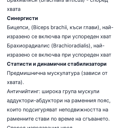
хвата
Синергисти
Бицепси, (Biceps brachii, къси глави), най-
изразено се включва при успореден хват
Брахиорадиалис (Brachioradialis), най-
изразено се включва при успореден хват
Статисти и динамични стабилизатори
Предмишнична мускулатура (зависи от
хвата).
Античийтинг: широка група мускули
аддуктори-абдуктори на раменния пояс,
които подсигуряват неподвижността на
раменните стави по време на сгъването.
Според използвания уред