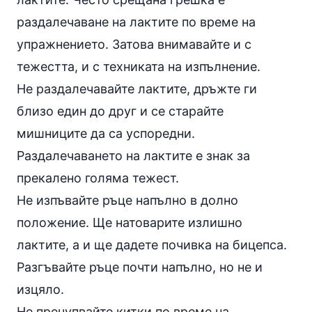
раздалечаване на лактите по време на
упражнението. Затова внимавайте и с
тежестта, и с техниката на изпълнение.
Не раздалечавайте лактите, дръжте ги
близо един до друг и се старайте
мишниците да са успоредни.
Раздалечаването на лактите е знак за
прекалено голяма тежест.
Не изпъвайте ръце напълно в долно
положение. Ще натоварите излишно
лактите, а и ще дадете почивка на бицепса.
Разгъвайте ръце почти напълно, но не и
изцяло.
Не пречупвайте китки по време на