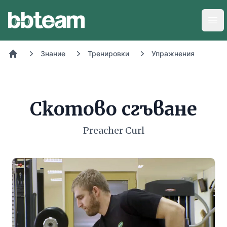
BB-Team
Отв
Знание
Тренировки
Упражнения
Начало
Скотово сгъване
Preacher Curl