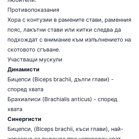
Противопоказания
Хора с контузии в рамените стави, раменния
пояс, лакътни стави или китки следва да
подхождат с внимание към изпълнението на
скотовото сгъване.
Участващи мускули
Динамисти
Бицепси (Biceps brachii, дълги глави) -
според хвата
Брахиалиси (Brachialis anticus) - според
хвата
Синергисти
Бицепси, (Biceps brachii, къси глави), най-
изразено се включва при успореден хват