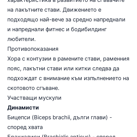
на лакътните стави. Движението е
подходящо най-вече за средно напреднали
и напреднали фитнес и бодибилдинг
любители.
Противопоказания
Хора с контузии в рамените стави, раменния
пояс, лакътни стави или китки следва да
подхождат с внимание към изпълнението на
скотовото сгъване.
Участващи мускули
Динамисти
Бицепси (Biceps brachii, дълги глави) -
според хвата
Брахиалиси (Brachialis anticus) - според