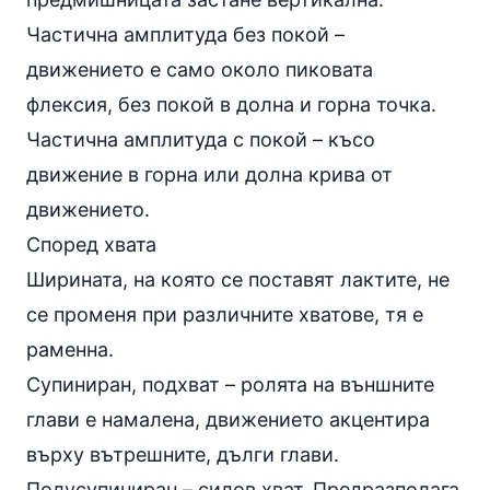
Частична амплитуда без покой –
движението е само около пиковата
флексия, без покой в долна и горна точка.
Частична амплитуда с покой – късо
движение в горна или долна крива от
движението.
Според хвата
Ширината, на която се поставят лактите, не
се променя при различните хватове, тя е
раменна.
Супиниран, подхват – ролята на външните
глави е намалена, движението акцентира
върху вътрешните, дълги глави.
Полусупиниран – силов хват. Предразполага