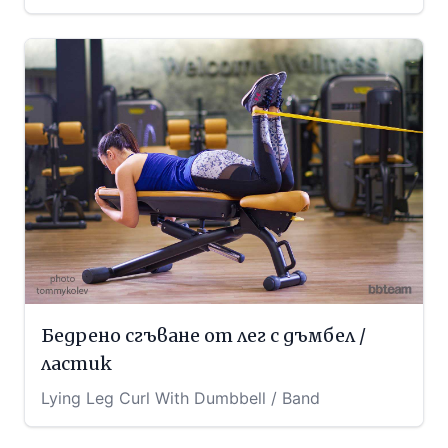
Бедрено сгъване от лег с дъмбел /
ластик
Lying Leg Curl With Dumbbell / Band