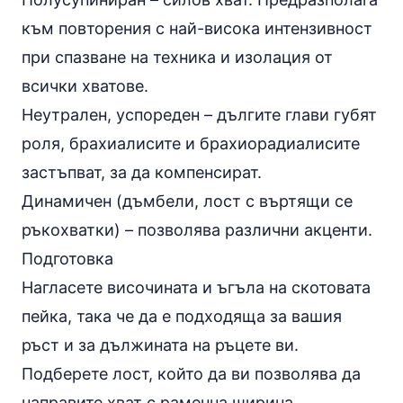
към повторения с най-висока интензивност
при спазване на техника и изолация от
всички хватове.
Неутрален, успореден – дългите глави губят
роля, брахиалисите и брахиорадиалисите
застъпват, за да компенсират.
Динамичен (дъмбели, лост с въртящи се
ръкохватки) – позволява различни акценти.
Подготовка
Нагласете височината и ъгъла на скотовата
пейка, така че да е подходяща за вашия
ръст и за дължината на ръцете ви.
Подберете лост, който да ви позволява да
направите хват с раменна ширина.