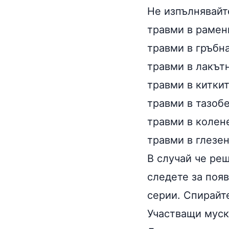
Не изпълнявайт
травми в рамен
травми в гръбн
травми в лакът
травми в китки
травми в тазоб
травми в колен
травми в глезе
В случай че реш
следете за поя
серии. Спирайте
Участващи муск