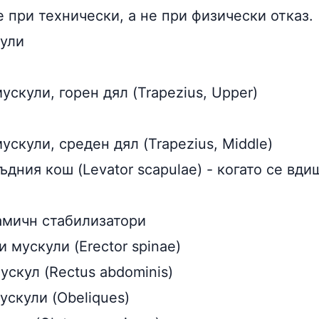
 при технически, а не при физически отказ.
ули
скули, горен дял (Trapezius, Upper)
скули, среден дял (Trapezius, Middle)
ъдния кош (Levator scapulae) - когато се вди
амичн стабилизатори
 мускули (Erector spinae)
скул (Rectus abdominis)
ускули (Obeliques)