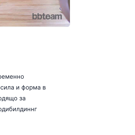
временно
сила и форма в
одящо за
бодибилдиннг