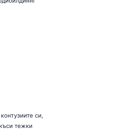
бодибилдиннг
 контузиите си,
 къси тежки