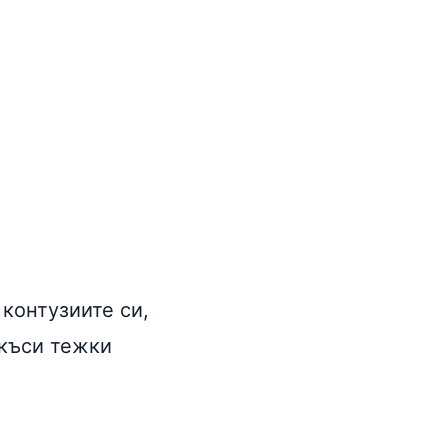
 контузиите си,
 къси тежки