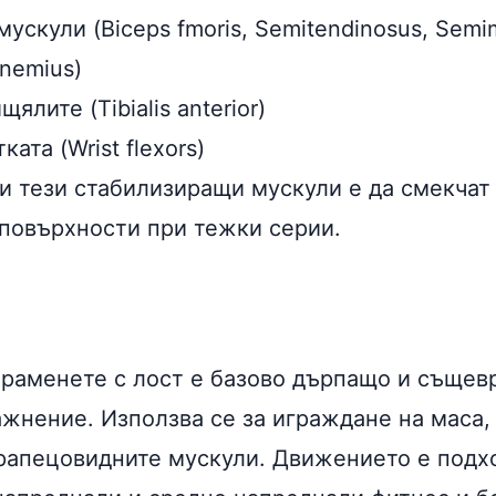
ускули (Biceps fmoris, Semitendinosus, Sem
nemius)
ялите (Tibialis anterior)
ата (Wrist flexors)
ки тези стабилизиращи мускули е да смекчат
 повърхности при тежки серии.
 раменете с лост е базово дърпащо и съще
жнение. Използва се за играждане на маса, 
трапецовидните мускули. Движението е подх