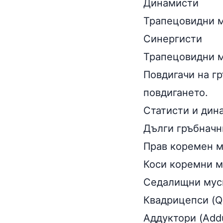
Динамисти
Трапецовидни му
Синергисти
Трапецовидни му
Повдигачи на гр
повдигането.
Статисти и дин
Дълги гръбначни
Прав коремен му
Коси коремни м
Седалищни муск
Квадрицепси (Qu
Аддуктори (Addu