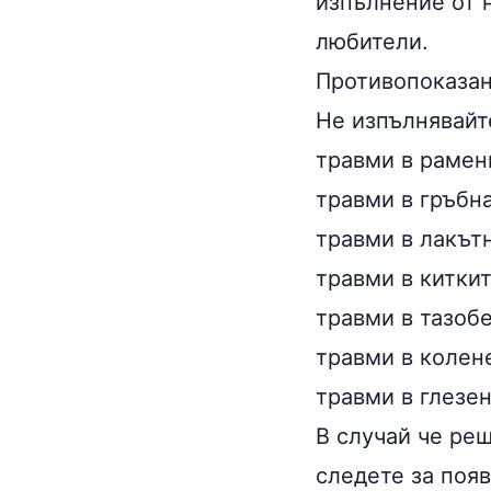
изпълнение от 
любители.
Противопоказа
Не изпълнявайт
травми в рамен
травми в гръбн
травми в лакът
травми в китки
травми в тазоб
травми в колен
травми в глезе
В случай че реш
следете за поя