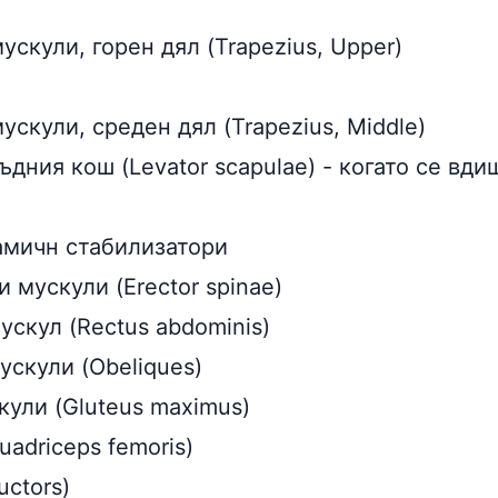
скули, горен дял (Trapezius, Upper)
скули, среден дял (Trapezius, Middle)
ъдния кош (Levator scapulae) - когато се вди
амичн стабилизатори
 мускули (Erector spinae)
скул (Rectus abdominis)
ускули (Obeliques)
ули (Gluteus maximus)
adriceps femoris)
ctors)