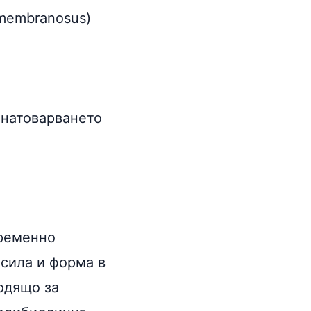
imembranosus)
 натоварването
временно
сила и форма в
одящо за