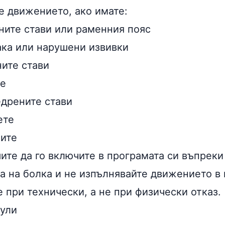
е движението, ако имате:
ните стави или раменния пояс
ака или нарушени извивки
ните стави
те
едрените стави
ете
ните
ите да го включите в програмата си въпреки
ва на болка и не изпълнявайте движението в
 при технически, а не при физически отказ.
ули