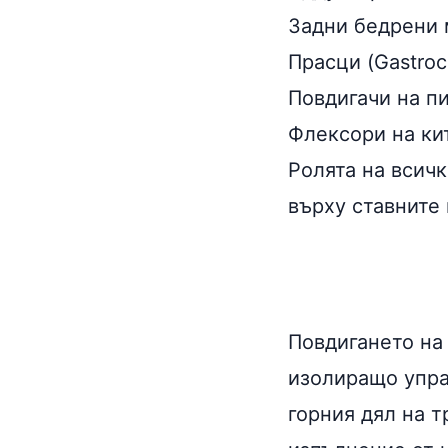
Задни бедрени м
Прасци (Gastroc
Повдигачи на пищ
Флексори на китк
Ролята на всич
върху ставните
Повдигането на
изолиращо упра
горния дял на 