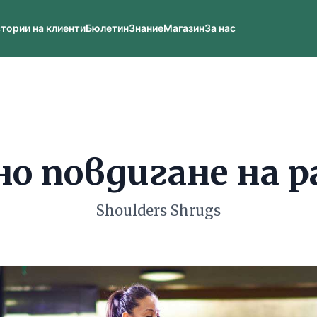
тории на клиенти
Бюлетин
Знание
Магазин
За нас
о повдигане на р
Shoulders Shrugs