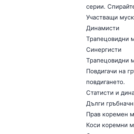
серии. Спирайте
Участващи муск
Динамисти
Трапецовидни му
Синергисти
Трапецовидни му
Повдигачи на гр
повдигането.
Статисти и дин
Дълги гръбначни
Прав коремен му
Коси коремни м