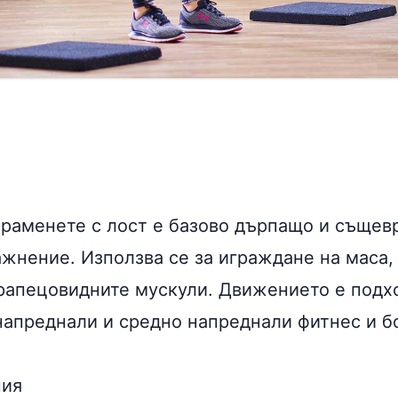
 раменете с лост е базово дърпащо и съще
жнение. Използва се за играждане на маса, 
трапецовидните мускули. Движението е подх
напреднали и средно напреднали фитнес и 
ния