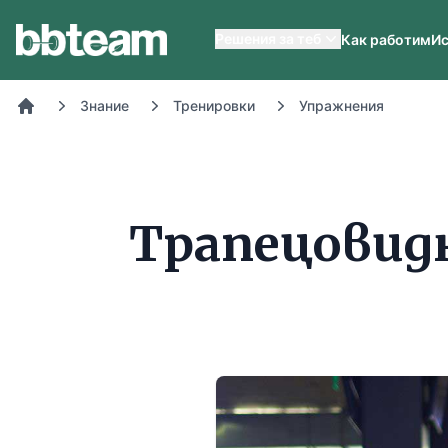
BB-Team
Решения за теб
Как работим
Ис
Знание
Тренировки
Упражнения
Начало
Трапецовидн