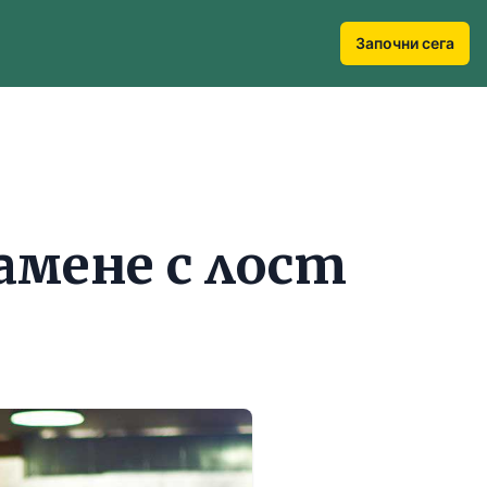
Започни сега
амене с лост