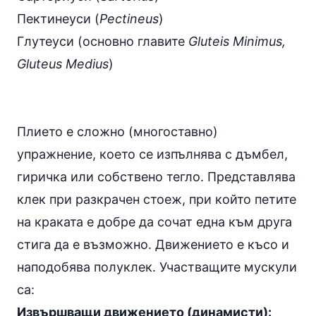
Пектинеуси (
Pectineus
)
Глутеуси (основно главите
Gluteis Minimus,
Gluteus Medius
)
Плието е сложно (многоставно)
упражнение, което се изпълнява с дъмбел,
гиричка или собствено тегло. Представлява
клек при разкрачен стоеж, при който петите
на краката е добре да сочат една към друга
стига да е възможно. Движението е късо и
наподобява полуклек. Участващите мускули
са:
Извършващи движението (динамисти):