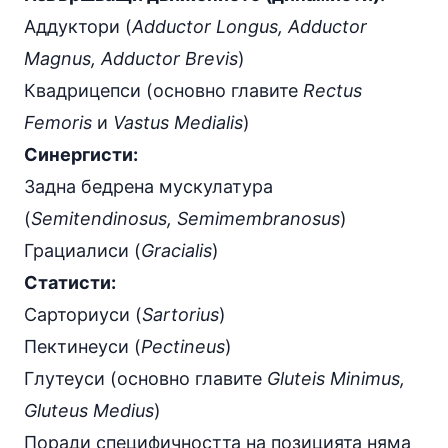
Аддуктори (
Adductor Longus, Adductor
Magnus, Adductor Brevis
)
Квадрицепси (основно главите
Rectus
Femoris
и
Vastus Medialis
)
Синергисти:
Задна бедрена мускулатура
(
Semitendinosus, Semimembranosus
)
Грациалиси (
Gracialis
)
Статисти:
Сарториуси (
Sartorius
)
Пектинеуси (
Pectineus
)
Глутеуси (основно главите
Gluteis Minimus,
Gluteus Medius
)
Поради специфичността на позицията няма