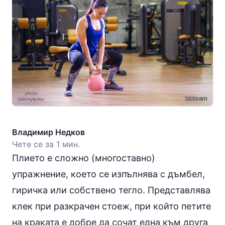
Владимир Недков
Чете се за 1 мин.
Плието е сложно (многоставно)
упражнение, което се изпълнява с дъмбел,
гиричка или собствено тегло. Представлява
клек при разкрачен стоеж, при който петите
на краката е добре да сочат една към друга