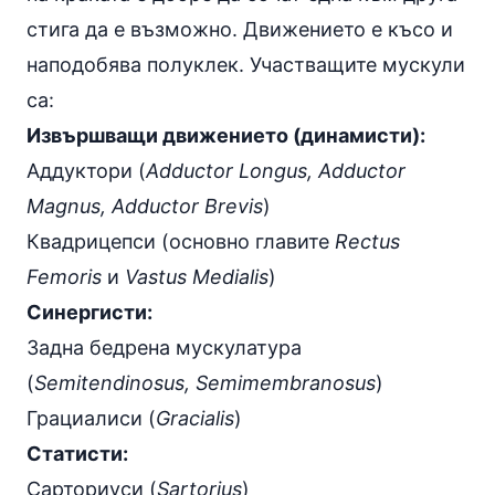
стига да е възможно. Движението е късо и
наподобява полуклек. Участващите мускули
са:
Извършващи движението (динамисти):
Аддуктори (
Adductor Longus, Adductor
Magnus, Adductor Brevis
)
Квадрицепси (основно главите
Rectus
Femoris
и
Vastus Medialis
)
Синергисти:
Задна бедрена мускулатура
(
Semitendinosus, Semimembranosus
)
Грациалиси (
Gracialis
)
Статисти:
Сарториуси (
Sartorius
)