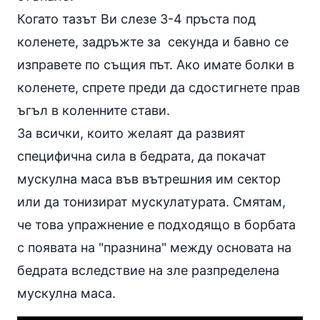
Когато тазът Ви слезе 3-4 пръста под
коленете, задръжте за секунда и бавно се
изправете по същия път. Ако имате болки в
коленете, спрете преди да сдостигнете прав
ъгъл в коленните стави.
За всички, които желаят да развият
специфична сила в бедрата, да покачат
мускулна маса във вътрешния им сектор
или да тонизират мускулатурата. Смятам,
че това упражнение е подходящо в борбата
с появата на "празнина" между основата на
бедрата вследствие на зле разпределена
мускулна маса.