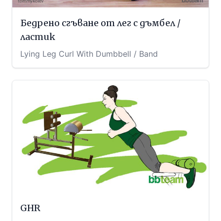
Бедрено сгъване от лег с дъмбел /
ластик
Lying Leg Curl With Dumbbell / Band
GHR