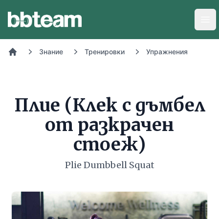
BB-Team
Отв
Знание
Тренировки
Упражнения
Начало
Плие (Клек с дъмбел
от разкрачен
стоеж)
Plie Dumbbell Squat