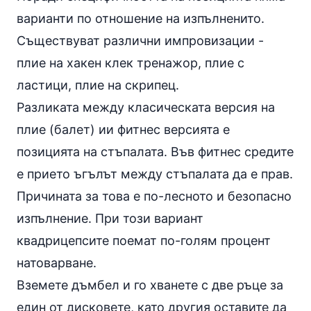
варианти по отношение на изпълненито.
Съществуват различни импровизации -
плие на хакен клек тренажор, плие с
ластици, плие на скрипец.
Разликата между класическата версия на
плие (балет) ии фитнес версията е
позицията на стъпалата. Във фитнес средите
е прието ъгълът между стъпалата да е прав.
Причината за това е по-лесното и безопасно
изпълнение. При този вариант
квадрицепсите поемат по-голям процент
натоварване.
Вземете дъмбел и го хванете с две ръце за
един от дисковете, като другия оставите да