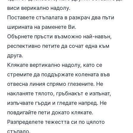
виси верикално надолу.
Поставете стъпалата в разкрач два пъти
ширината на раменете Ви.
Обърнете пръсти възможно най-навън,
респективно петите да сочат една към
друга.
Клякате вертикално надолу, като се
стремите да поддържате колената във
отвесна линия спрямо глезените. Не
накланяте тялото, гръбнакът е изпънат,
изпъчвате гърди и гледате напред. Не
повдигайте пети докато клякате.
Разпределете тежестта си по цялото
стъпало.