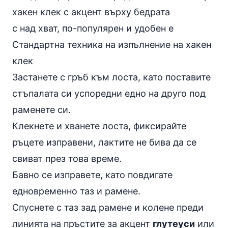
хакен клек с акцент върху бедрата
с над хват, по-популярен и удобен е
Стандартна техника на изпълнeние на хакен
клек
Застанете с гръб към лоста, като поставите
стъпалата си успоредни едно на друго под
раменете си.
Клекнете и хванете лоста, фиксирайте
ръцете изправени, лактите не бива да се
свиват през това време.
Бавно се изправете, като повдигате
едновременно таз и рамене.
Спуснете с таз зад рамене и колене преди
линията на пръстите за акцент
глутеуси
или