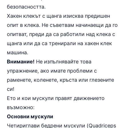
безопасността.
Хакен клекът с щанга изисква предишен
опит в клека. Не съветвам начинаещи да го
опитват, преди да са работили над
клека с
щанга
или да са тренирали на хакен клек
машина.
Внимание!
Не изпълнявайте това
упражнение, ако имате проблеми с
раменете, коленете, кръста или глезените
си!
Ето и кои мускули правят движението
възможно:
Основни мускули
Четириглави бедрени мускули (Quadriceps