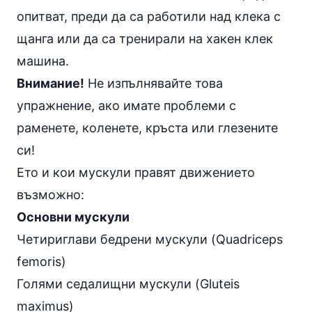
опитват, преди да са работили над
клека с
щанга
или да са тренирали на хакен клек
машина.
Внимание!
Не изпълнявайте това
упражнение, ако имате проблеми с
раменете, коленете, кръста или глезените
си!
Ето и кои мускули правят движението
възможно:
Основни мускули
Четириглави бедрени мускули (Quadriceps
femoris)
Голями седалищни мускули (Gluteis
maximus)