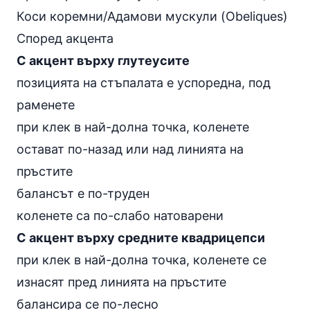
Коси коремни/Адамови мускули (Obeliques)
Според акцента
С акцент върху глутеусите
позицията на стъпалата е успоредна, под
раменете
при клек в най-долна точка, коленете
остават по-назад или над линията на
пръстите
балансът е по-труден
коленете са по-слабо натоварени
С акцент върху средните квадрицепси
при клек в най-долна точка, коленете се
изнасят пред линията на пръстите
балансира се по-лесно