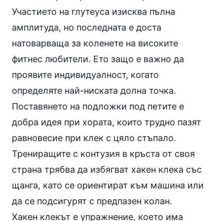
Участието на глутеуса изисква пълна
амплитуда, но последната е доста
натоварваща за коленете на високите
фитнес любители. Ето защо е важно да
проявите индивидуалност, когато
определяте най-ниската долна точка.
Поставянето на подложки под петите е
добра идея при хората, които трудно пазят
равновесие при клек с цяло стъпало.
Трениращите с контузия в кръста от своя
страна трябва да избягват хакен клекa със
щанга, като се ориентират към машина или
да се подсигурят с предпазен колан.
Хакен клекът е упражнение, което има