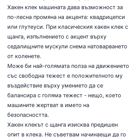
Хакен клек машината
дава възможност за
по-лесна промяна на акцента: квадрицепси
или глутеуси. При класическия хакен клек с
щанга, изпълнението с акцент върху
седалищните мускули снема натоварването
от коленете.
Може би най-голямата полза на движението
със свободна тежест е положителното му
въздействие върху умението да се
балансира с голяма тежест - нещо, което
машините жертват в името на
безопасността.
Хакен клекът с щанга изисква предишен
опит в клека. Не съветвам начинаещи да го