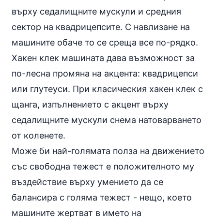
върху седалищните мускули и средния
сектор на квадрицепсите. С навлизане на
машините обаче то се среща все по-рядко.
Хакен клек машината
дава възможност за
по-лесна промяна на акцента: квадрицепси
или глутеуси. При класическия хакен клек с
щанга, изпълнението с акцент върху
седалищните мускули снема натоварването
от коленете.
Може би най-голямата полза на движението
със свободна тежест е положителното му
въздействие върху умението да се
балансира с голяма тежест - нещо, което
машините жертват в името на