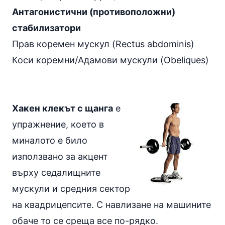
Антагонистични (противоположни)
стабилизатори
Прав коремен мускул (Rectus abdominis)
Коси коремни/Адамови мускули (Obeliques)
Хакен клекът с щанга
е
упражнение, което в
миналото е било
използвано за акцент
върху седалищните
мускули и средния сектор
на квадрицепсите. С навлизане на машините
обаче то се среща все по-рядко.