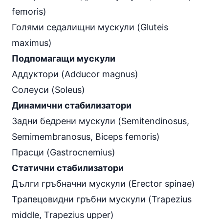
femoris)
Голями седалищни мускули (Gluteis
maximus)
Подпомагащи мускули
Аддуктори (Adducor magnus)
Солеуси (Soleus)
Динамични стабилизатори
Задни бедрени мускули (Semitendinosus,
Semimembranosus, Biceps femoris)
Прасци (Gastrocnemius)
Статични стабилизатори
Дълги гръбначни мускули (Erector spinae)
Трапецовидни гръбни мускули (Trapezius
middle, Trapezius upper)