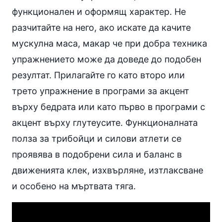
функционален и оформящ характер. Не
разчитайте на него, ако искате да качите
мускулна маса, макар че при добра техника
упражнението може да доведе до подобен
резултат. Прилагайте го като второ или
трето упражнение в програми за акцент
върху бедрата или като първо в програми с
акцент върху глутеусите. Функционалната
полза за трибойци и силови атлети се
проявява в подобрени сила и баланс в
движенията клек, изхвърляне, изтлаксване
и особено на мъртвата тяга.