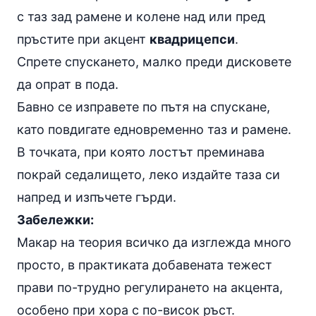
с таз зад рамене и колене над или пред
пръстите при акцент
квадрицепси
.
Спрете спускането, малко преди дисковете
да опрат в пода.
Бавно се изправете по пътя на спускане,
като повдигате едновременно таз и рамене.
В точката, при която лостът преминава
покрай седалището, леко издайте таза си
напред и изпъчете гърди.
Забележки:
Макар на теория всичко да изглежда много
просто, в практиката добавената тежест
прави по-трудно регулирането на акцента,
особено при хора с по-висок ръст.