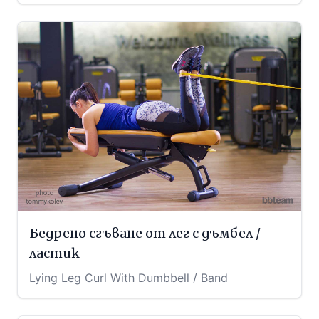
Бедрено сгъване от лег с дъмбел /
ластик
Lying Leg Curl With Dumbbell / Band