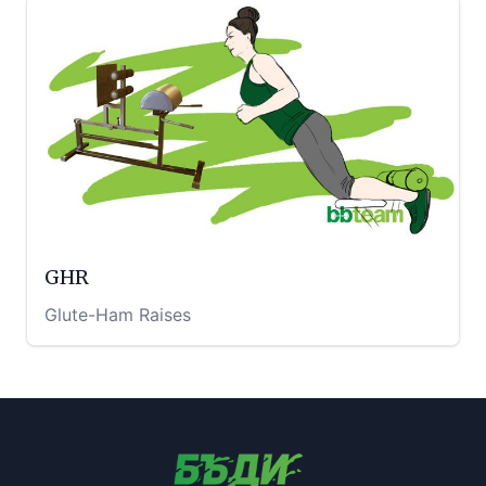
GHR
Glute-Ham Raises