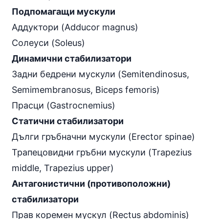
Подпомагащи мускули
Аддуктори (Adducor magnus)
Солеуси (Soleus)
Динамични стабилизатори
Задни бедрени мускули (Semitendinosus,
Semimembranosus, Biceps femoris)
Прасци (Gastrocnemius)
Статични стабилизатори
Дълги гръбначни мускули (Erector spinae)
Трапецовидни гръбни мускули (Trapezius
middle, Trapezius upper)
Антагонистични (противоположни)
стабилизатори
Прав коремен мускул (Rectus abdominis)