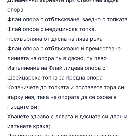
опора
Флай опора с отблъскване, заедно с топката
Флай опора с медицинска топка,
прехвърляна от дясна на лява ръка
Флай опора с отблъскване и преместване
линията на опора ту в дясно, ту ляво
Изпълнение на Флай лицева опора с
Швейцарска топка за предна опора
Коленичете до топката и поставете тора си
върху нея, така че опората да се озове в
гърдите Ви;
Хванете здраво с лявата и дясната си длан и
изпънете крака;
Подпрете пръстите си здраво в пода и се