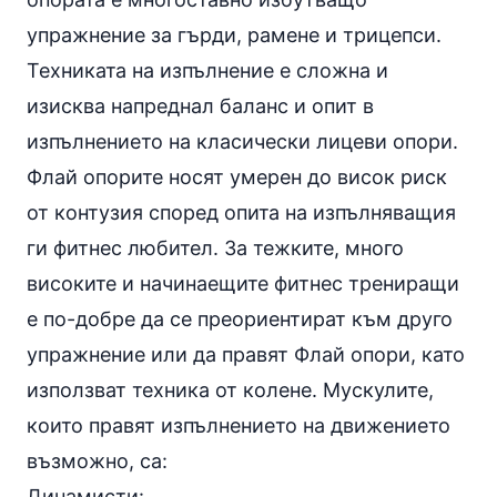
упражнение за гърди, рамене и трицепси.
Техниката на изпълнение е сложна и
изисква напреднал баланс и опит в
изпълнението на
класически лицеви опори
.
Флай опорите носят умерен до висок риск
от контузия според опита на изпълняващия
ги фитнес любител. За тежките, много
високите и начинаещите фитнес трениращи
е по-добре да се преориентират към друго
упражнение или да правят Флай опори, като
използват техника от колене. Мускулите,
които правят изпълнението на движението
възможно, са:
Динамисти: