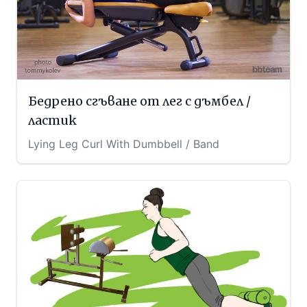
Бедрено сгъване от лег с дъмбел /
ластик
Lying Leg Curl With Dumbbell / Band