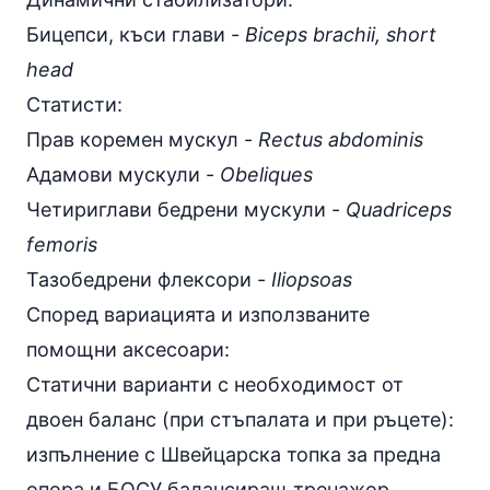
Бицепси, къси глави -
Biceps brachii, short
head
Статисти:
Прав коремен мускул -
Rectus abdominis
Адамови мускули -
Obeliques
Четириглави бедрени мускули -
Quadriceps
femoris
Тазобедрени флексори -
Iliopsoas
Според вариацията и използваните
помощни аксесоари:
Статични варианти с необходимост от
двоен баланс (при стъпалата и при ръцете):
изпълнение с Швейцарска топка за предна
опора и БОСУ балансиращ тренажор