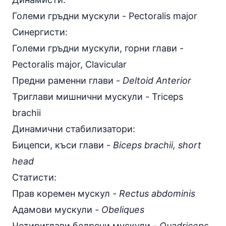
Големи гръдни мускули - Pectoralis major
Синергисти:
Големи гръдни мускули, горни глави -
Pectoralis major, Clavicular
Предни раменни глави -
Deltoid Anterior
Триглави мишнични мускули - Triceps
brachii
Динамични стабилизатори:
Бицепси, къси глави -
Biceps brachii, short
head
Статисти:
Прав коремен мускул -
Rectus abdominis
Адамови мускули -
Obeliques
Четириглави бедрени мускули -
Quadriceps