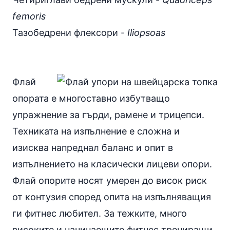
femoris
Тазобедрени флексори -
Iliopsoas
Флай
опората е многоставно избутващо
упражнение за гърди, рамене и трицепси.
Техниката на изпълнение е сложна и
изисква напреднал баланс и опит в
изпълнението на
класически лицеви опори
.
Флай опорите носят умерен до висок риск
от контузия според опита на изпълняващия
ги фитнес любител. За тежките, много
високите и начинаещите фитнес трениращи