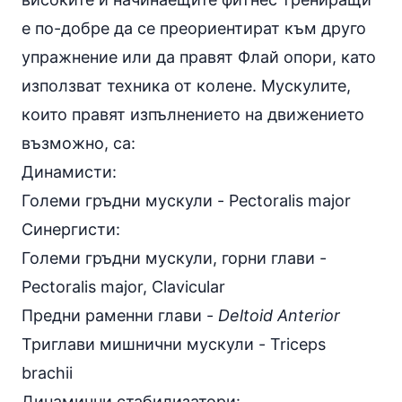
е по-добре да се преориентират към друго
упражнение или да правят Флай опори, като
използват техника от колене. Мускулите,
които правят изпълнението на движението
възможно, са:
Динамисти:
Големи гръдни мускули - Pectoralis major
Синергисти:
Големи гръдни мускули, горни глави -
Pectoralis major, Clavicular
Предни раменни глави -
Deltoid Anterior
Триглави мишнични мускули - Triceps
brachii
Динамични стабилизатори: