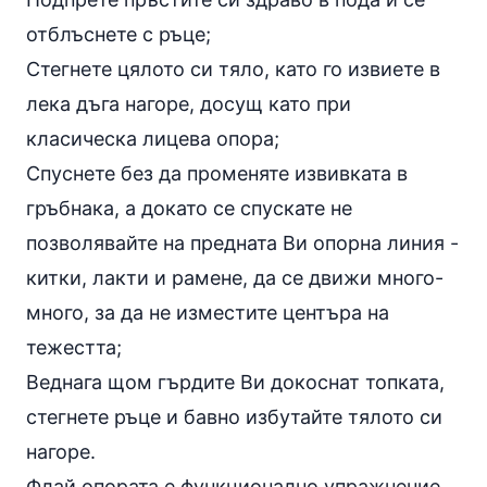
отблъснете с ръце;
Стегнете цялото си тяло, като го извиете в
лека дъга нагоре, досущ като при
класическа лицева опора;
Спуснете без да променяте извивката в
гръбнака, а докато се спускате не
позволявайте на предната Ви опорна линия -
китки, лакти и рамене, да се движи много-
много, за да не изместите центъра на
тежестта;
Веднага щом гърдите Ви докоснат топката,
стегнете ръце и бавно избутайте тялото си
нагоре.
Флай опората е функционално упражнение,