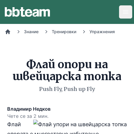
BB-Team
Отв
Знание
Тренировки
Упражнения
Начало
Флай опори на
швейцарска топка
Push Fly, Push up Fly
Владимир Недков
Чете се за 2 мин.
Флай
опората е многоставно избутващо