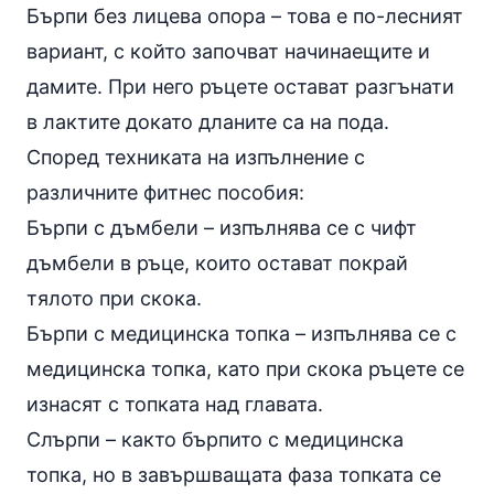
Бърпи без лицева опора – това е по-лесният
вариант, с който започват начинаещите и
дамите. При него ръцете остават разгънати
в лактите докато дланите са на пода.
Според техниката на изпълнение с
различните фитнес пособия:
Бърпи с дъмбели – изпълнява се с чифт
дъмбели в ръце, които остават покрай
тялото при скока.
Бърпи с медицинска топка – изпълнява се с
медицинска топка, като при скока ръцете се
изнасят с топката над главата.
Слърпи – както бърпито с медицинска
топка, но в завършващата фаза топката се