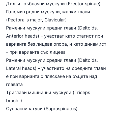
Дълги гръбначни мускули (Erector spinae)
Големи гръдни мускули, малки глави
(Pectoralis major, Clavicular)
Раменни мускули,предни глави (Deltoids,
Anterior heads) – участват като статист при
варианта без лицева опора, и като динамист
– при варианта със лицева
Раменни мускули,средни глави (Deltoids,
Lateral heads) – участието на средните глави
е при варианта с пляскане на ръцете над
главата
Триглави мишнични мускули (Triceps
brachii)
Супраспинатуси (Supraspinatus)