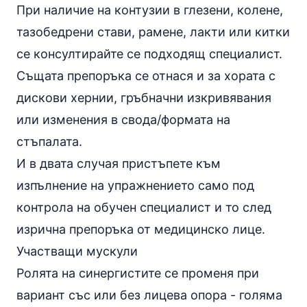
При наличие на контузии в глезени, колене,
тазобедрени стави, рамене, лакти или китки
се консултирайте се подходящ специалист.
Същата препоръка се отнася и за хората с
дискови хернии, гръбначни изкривявания
или изменения в свода/формата на
стъпалата.
И в двата случая пристъпете към
изпълнение на упражнението само под
контрола на обучен специалист и то след
изрична препоръка от медицинско лице.
Участващи мускули
Ролята на синергистите се променя при
вариант със или без лицева опора - голяма