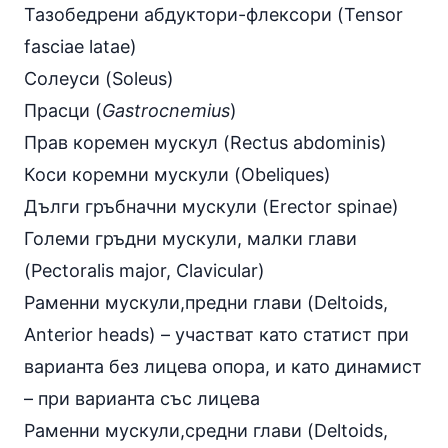
Тазобедрени абдуктори-флексори (Tensor
fasciae latae)
Солеуси (Soleus)
Прасци (
Gastrocnemius
)
Прав коремен мускул (Rectus abdominis)
Коси коремни мускули (Obeliques)
Дълги гръбначни мускули (Erector spinae)
Големи гръдни мускули, малки глави
(Pectoralis major, Clavicular)
Раменни мускули,предни глави (Deltoids,
Anterior heads) – участват като статист при
варианта без лицева опора, и като динамист
– при варианта със лицева
Раменни мускули,средни глави (Deltoids,