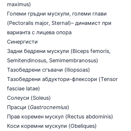
maximus)
Големи гръдни мускули, големи глави
(Pectoralis major, Sternal)– динамист при
варианта с лицева опора
Синергисти
Задни бедрени мускули (Biceps femoris,
Semitendinosus, Semimembranosus)
Тазобедрени сгъвачи (Iliopsoas)
Тазобедрени абдуктори-флексори (Tensor
fasciae latae)
Солеуси (Soleus)
Прасци (
Gastrocnemius
)
Прав коремен мускул (Rectus abdominis)
Коси коремни мускули (Obeliques)