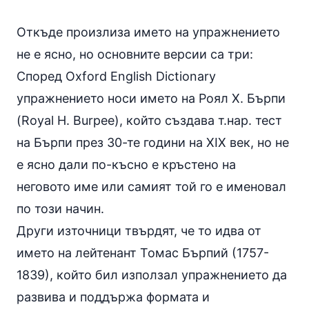
Откъде произлиза името на упражнението
не е ясно, но основните версии са три:
Според Oxford English Dictionary
упражнението носи името на Роял Х. Бърпи
(Royal H. Burpee), който създава т.нар. тест
на Бърпи през 30-те години на XIX век, но не
е ясно дали по-късно е кръстено на
неговото име или самият той го е именовал
по този начин.
Други източници твърдят, че то идва от
името на лейтенант Томас Бърпий (1757-
1839), който бил използал упражнението да
развива и поддържа формата и