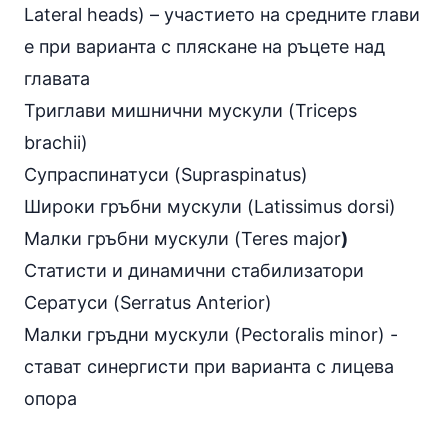
Lateral heads) – участието на средните глави
е при варианта с пляскане на ръцете над
главата
Триглави мишнични мускули (Triceps
brachii)
Супраспинатуси (Supraspinatus)
Широки гръбни мускули (Latissimus dorsi)
Малки гръбни мускули (Teres major
)
Статисти и динамични стабилизатори
Сератуси (Serratus Anterior)
Малки гръдни мускули (Pectoralis minor) -
стават синергисти при варианта с лицева
опора