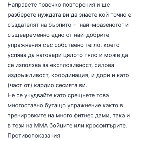
Направете повечко повторения и ще
разберете нуждата ви да знаете кой точно е
създателят на бърпито – "най-мразеното" и
същевременно едно от най-добрите
упражнения със собствено тегло, което
успява да натовари цялото тяло и може да
се използва за експлозивност, силова
издръжливост, координация, и дори и като
(част от) кардио сесията ви.
Не се учудвайте като срещнете това
многоставно бутащо упражнение както в
тренировките на много фитнес дами, така и
в тези на ММА бойците или кросфитърите.
Противопоказания