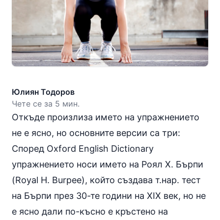
Юлиян Тодоров
Чете се за 5 мин.
Откъде произлиза името на упражнението
не е ясно, но основните версии са три:
Според Oxford English Dictionary
упражнението носи името на Роял Х. Бърпи
(Royal H. Burpee), който създава т.нар. тест
на Бърпи през 30-те години на XIX век, но не
е ясно дали по-късно е кръстено на