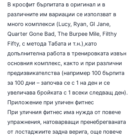
В кросфит бърпитата в оригинал и в
различните им вариации се използват в
много комплекси (Lucy, Ryan, GI Jane,
Quarter Gone Bad, The Burpee Mile, Filthy
Fifty, с
метода Табата
и т.н.),като
допълнителна работа в тренировката извън
основния комплекс, както и при различни
предизвикателства (например 100 бърпита
за 100 дни – започва се с 1 на ден и се
увеличава бройката с 1 всеки следващ ден).
Приложение при уличен фитнес
При уличния фитнес има нужда от повече
упражнения, натоварващи пренебрегваната
от лостаджиите задна верига, още повече