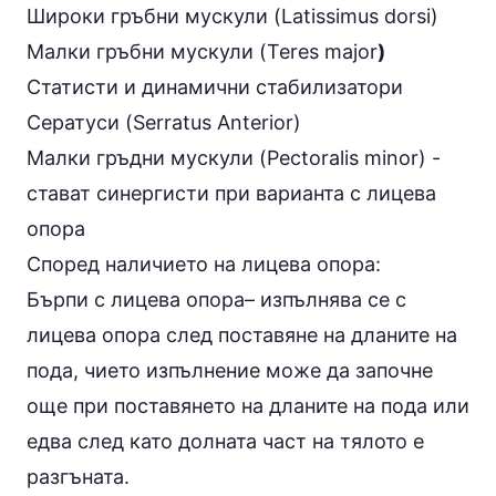
Широки гръбни мускули (Latissimus dorsi)
Малки гръбни мускули (Teres major
)
Статисти и динамични стабилизатори
Сератуси (Serratus Anterior)
Малки гръдни мускули (Pectoralis minor) -
стават синергисти при варианта с лицева
опора
Според наличието на лицева опора:
Бърпи с лицева опора– изпълнява се с
лицева опора след поставяне на дланите на
пода, чието изпълнение може да започне
още при поставянето на дланите на пода или
едва след като долната част на тялото е
разгъната.