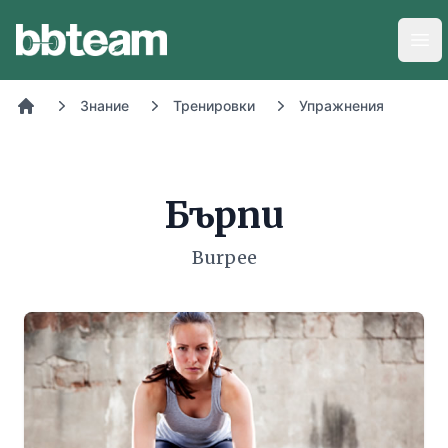
BB-Team
Отв
Знание
Тренировки
Упражнения
Начало
Бърпи
Burpee