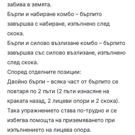
забива в земята.
Бърпи и набиране комбо – бърпито
завършва с набиране, изпълнено след
скока.
Бърпи и силово възлизане комбо – бърпито
завършва със силово възлизане, изпълнено
след скока.
Според отделните позиции:
Двойно бърпи – всяка част от бърпито се
повтаря по 2 пъти (2 пъти изнасяне на
краката назад, 2 лицеви опори и 2 скока).
Така упражнението става по-трудно и се
избягва помощта на приземяването при
изпълнението на лицева опора.