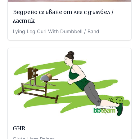
Бедрено сгъване от лег с дъмбел /
ластик
Lying Leg Curl With Dumbbell / Band
GHR