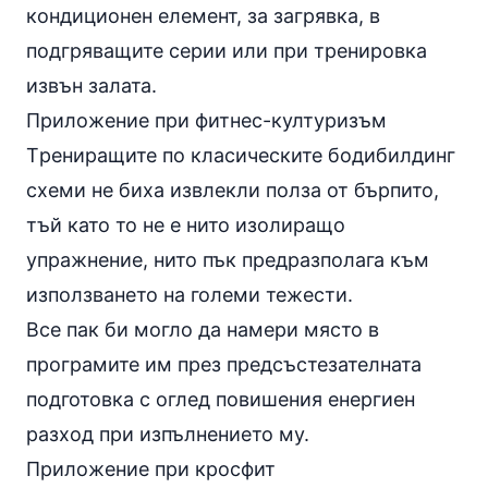
кондиционен елемент, за загрявка, в
подгряващите серии или при тренировка
извън залата.
Приложение при фитнес-културизъм
Tрениращите по класическите бодибилдинг
схеми не биха извлекли полза от бърпито,
тъй като то не е нито изолиращо
упражнение, нито пък предразполага към
използването на големи тежести.
Все пак би могло да намери място в
програмите им през предсъстезателната
подготовка с оглед повишения енергиен
разход при изпълнението му.
Приложение при кросфит