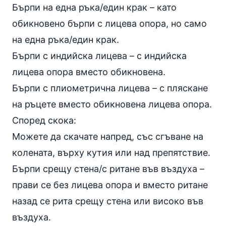
Бърпи на една ръка/един крак – като
обикновено бърпи с лицева опора, но само
на една ръка/един крак.
Бърпи с индийска лицева – с индийска
лицева опора вместо обикновена.
Бърпи с плиометрична лицева – с пляскане
на ръцете вместо обикновена лицева опора.
Според скока:
Можете да скачате напред, със сгъване на
колената, върху кутия или над препятствие.
Бърпи срещу стена/с ритане във въздуха –
прави се без лицева опора и вместо ритане
назад се рита срещу стена или високо във
въздуха.