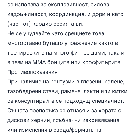
се използва за експлозивност, силова
издръжливост, координация, и дори и като
(част от) кардио сесията ви.
Не се учудвайте като срещнете това
многоставно бутащо упражнение както в
тренировките на много фитнес дами, така и
в тези на ММА бойците или кросфитърите.
Противопоказания
При наличие на контузии в глезени, колене,
тазобедрени стави, рамене, лакти или китки
се консултирайте се подходящ специалист.
Същата препоръка се отнася и за хората с
дискови хернии, гръбначни изкривявания
или изменения в свода/формата на