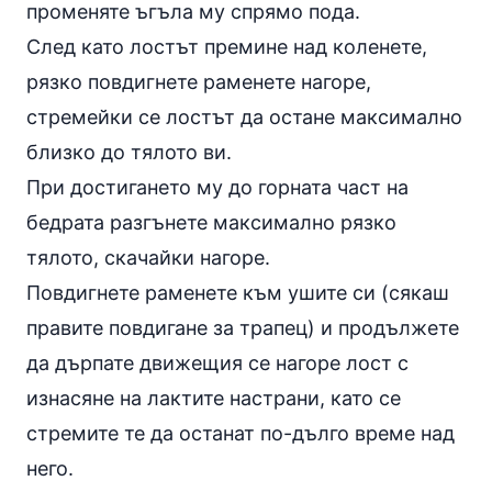
променяте ъгъла му спрямо пода.
След като лостът премине над коленете,
рязко повдигнете раменете нагоре,
стремейки се лостът да остане максимално
близко до тялото ви.
При достигането му до горната част на
бедрата разгънете максимално рязко
тялото, скачайки нагоре.
Повдигнете раменете към ушите си (сякаш
правите повдигане за трапец) и продължете
да дърпате движещия се нагоре лост с
изнасяне на лактите настрани, като се
стремите те да останат по-дълго време над
него.