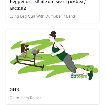
Бедрено сгъване от лег с дъмбел /
ластик
Lying Leg Curl With Dumbbell / Band
GHR
Glute-Ham Raises