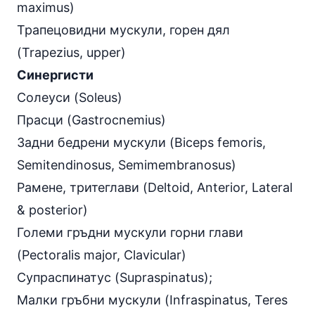
maximus)
Трапецовидни мускули, горен дял
(Trapezius, upper)
Синергисти
Солеуси (Soleus)
Прасци (Gastrocnemius)
Задни бедрени мускули (Biceps femoris,
Semitendinosus, Semimembranosus)
Рамене, тритеглави (Deltoid, Anterior, Lateral
& posterior)
Големи гръдни мускули горни глави
(Pectoralis major, Clavicular)
Супраспинатус (Supraspinatus);
Mалки гръбни мускули (Infraspinatus, Teres