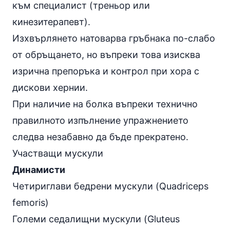
към специалист (треньор или
кинезитерапевт).
Изхвърлянето натоварва гръбнака по-слабо
от обръщането, но въпреки това изисква
изрична препоръка и контрол при хора с
дискови хернии.
При наличие на болка въпреки технично
правилното изпълнение упражнението
следва незабавно да бъде прекратено.
Участващи мускули
Динамисти
Четириглави бедрени мускули (Quadriceps
femoris)
Големи седалищни мускули (Gluteus