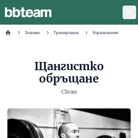
BB-Team
Отв
Знание
Тренировки
Упражнения
Начало
Щангистко
обръщане
Clean