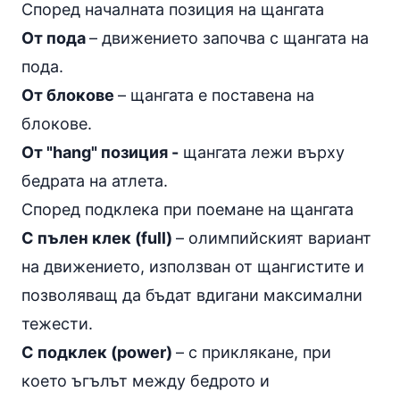
Според началната позиция на щангата
От пода
– движението започва с щангата на
пода.
От блокове
– щангата е поставена на
блокове.
От "hang" позиция -
щангата лежи върху
бедрата на атлета.
Според подклека при поемане на щангата
С пълен клек (full)
– олимпийският вариант
на движението, използван от щангистите и
позволяващ да бъдат вдигани максимални
тежести.
С подклек (power)
– с приклякане, при
което ъгълът между бедрото и