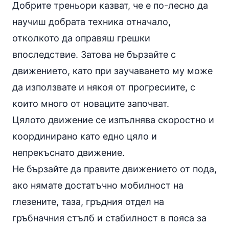
Добрите треньори казват, че е по-лесно да
научиш добрата техника отначало,
отколкото да оправяш грешки
впоследствие. Затова не бързайте с
движението, като при заучаването му може
да използвате и някоя от прогресиите, с
които много от новаците започват.
Цялото движение се изпълнява скоростно и
координирано като едно цяло и
непрекъснато движение.
Не бързайте да правите движението от пода,
ако нямате достатъчно мобилност на
глезените, таза, гръдния отдел на
гръбначния стълб и стабилност в пояса за