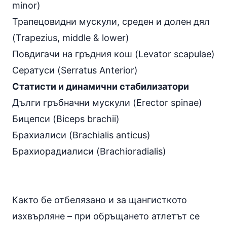
minor)
Трапецовидни мускули, среден и долен дял
(Trapezius, middle & lower)
Повдигачи на гръдния кош (Levator scapulae)
Сератуси (Serratus Anterior)
Статисти и динамични стабилизатори
Дълги гръбначни мускули (Erector spinae)
Бицепси (Biceps brachii)
Брахиалиси (Brachialis anticus)
Брахиорадиалиси (Brachioradialis)
Както бе отбелязано и за щангисткото
изхвърляне – при обръщането атлетът се