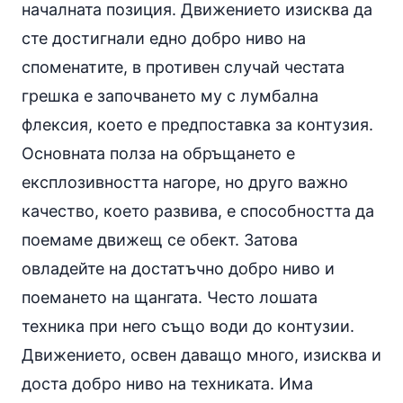
началната позиция. Движението изисква да
сте достигнали едно добро ниво на
споменатите, в противен случай честата
грешка е започването му с лумбална
флексия, което е предпоставка за контузия.
Основната полза на обръщането е
експлозивността нагоре, но друго важно
качество, което развива, е способността да
поемаме движещ се обект. Затова
овладейте на достатъчно добро ниво и
поемането на щангата. Често лошата
техника при него също води до контузии.
Движението, освен даващо много, изисква и
доста добро ниво на техниката. Има