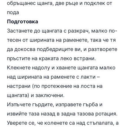
обръщанес щанга, две ръце и подклек от
пода
Подготовка
Застанете до щангата с разкрач, малко по-
тесен от ширината на раменете, така че тя
да докосва подбедриците ви, и разтворете
пръстите на краката леко встрани.
Клекнете надолу и хванете щангата малко
над ширината на раменете с лакти –
настрани (по протежение на лоста на
щангата) и заключени.
Изпъчете гърдите, изправете гърба и
извийте таза назад в задна тазова ротация.
Уверете се, че коленете са над стъпалата, а