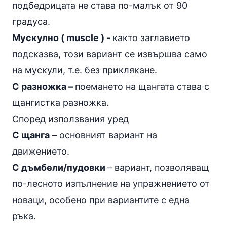
подбедрицата не става по-малък от 90
градуса.
Мускулно ( muscle ) -
както заглавието
подсказва, този вариант се извършва само
на мускули, т.е. без приклякане.
С разножка –
поемането на щангата става с
щангистка разножка.
Според използвания уред
С щанга
– основният вариант на
движението.
С дъмбели/пудовки
– вариант, позволяващ
по-лесното изпълнение на упражнението от
новаци, особено при вариантите с една
ръка.