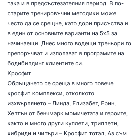
така и в предсъстезателния период. В по-
старите тренировъчни методики може
често да се срещне, като дори присъства и
в един от основните варианти на 5х5 за
начинаещи. Днес много водещи треньори го
препоръчват и използват в програмите на
бодибилдинг клиентите си.
Кросфит
Обръщането се среща в много повече
кросфит комплекси, отколкото
изхвърлянето – Линда, Елизабет, Ерин,
Хелтън от бенчмарк момичетата и героите,
както и много други куплети, триплети,
хибриди и чипъри – Кросфит тотал, Аз съм