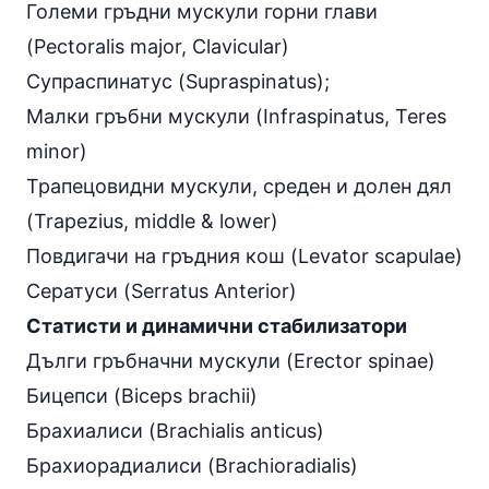
Големи гръдни мускули горни глави
(Pectoralis major, Clavicular)
Супраспинатус (Supraspinatus);
Mалки гръбни мускули (Infraspinatus, Teres
minor)
Трапецовидни мускули, среден и долен дял
(Trapezius, middle & lower)
Повдигачи на гръдния кош (Levator scapulae)
Сератуси (Serratus Anterior)
Статисти и динамични стабилизатори
Дълги гръбначни мускули (Erector spinae)
Бицепси (Biceps brachii)
Брахиалиси (Brachialis anticus)
Брахиорадиалиси (Brachioradialis)