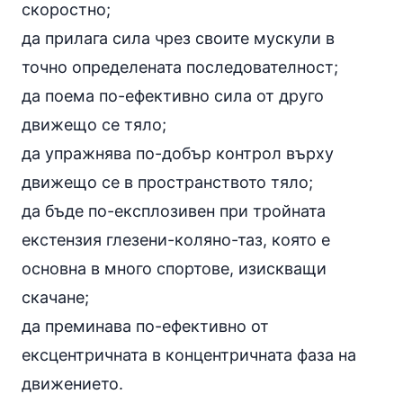
скоростно;
да прилага сила чрез своите мускули в
точно определената последователност;
да поема по-ефективно сила от друго
движещо се тяло;
да упражнява по-добър контрол върху
движещо се в пространството тяло;
да бъде по-експлозивен при тройната
екстензия глезени-коляно-таз, която е
основна в много спортове, изискващи
скачане;
да преминава по-ефективно от
ексцентричната в концентричната фаза на
движението.