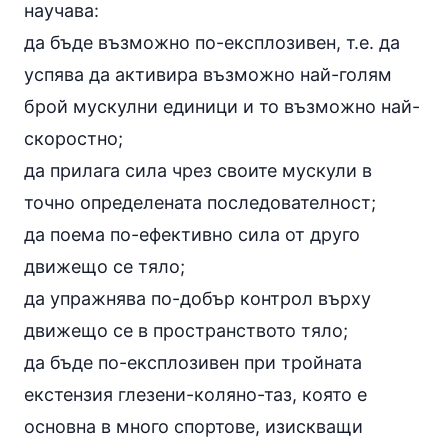
научава:
да бъде възможно по-експлозивен, т.е. да
успява да активира възможно най-голям
брой мускулни единици и то възможно най-
скоростно;
да прилага сила чрез своите мускули в
точно определената последователност;
да поема по-ефективно сила от друго
движещо се тяло;
да упражнява по-добър контрол върху
движещо се в пространството тяло;
да бъде по-експлозивен при тройната
екстензия глезени-коляно-таз, която е
основна в много спортове, изискващи