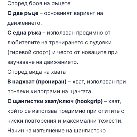
Според броя на ръцете
С две ръце
– основният вариант на
движението.
С една ръка
– използван предимно от
любителите на тренирането с пудовки
(гиревой спорт) и често от новаците при
заучаване на движението.
Според вида на хвата
В надхват (прониран)
– хват, използван при
по-леки килограми на щангата.
С щангистки хват/ключ (hookgrip)
– хват,
който се използва предимно при опитите с
ниски повторения и максимални тежести.
Начин на изпълнение на щангистско