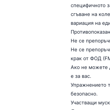
специфичното з
сгъване на коле
вариация на еди
Противопоказа
Не се препоръчв
Не се препоръч
крак
от ФОД (FM
Ако не можете 
е за вас.
Упражнението тр
безопасно.
Участващи муск