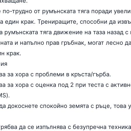
ахващане.
 по-трудно от румънската тяга поради увел
на един крак. Трениращите, способни да изв
а румънската тяга движение на таза назад 
ната и напълно прав гръбнак, могат лесно да
н крак.
ния
а за хора с проблеми в кръста/гърба.
ва за хора с оценка под 2
при тестa с активн
S).
да докоснете спокойно земята с ръце, това
ябва да се изпълнява с безупречна техника,