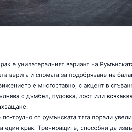
крак е унилатералният вариант на Румънската
ата верига и спомага за подобряване на бал
вижението е многоставно, с акцент в сгъване
лнява с дъмбел, пудовка, лост или всякаква
ахващане.
 по-трудно от румънската тяга поради увел
на един крак. Трениращите, способни да изв