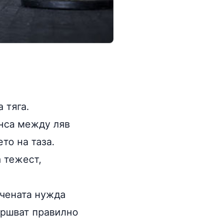
 тяга.
анса между ляв
то на таза.
 тежест,
ичената нужда
ършват правилно