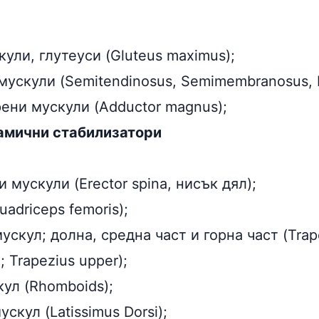
ли, глутеуси (Gluteus maximus);
ускули (Semitendinosus, Semimembranosus, B
ени мускули (Adductor magnus);
амични стабилизатори
 мускули (Erector spina, нисък дял);
adriceps femoris);
скул; долна, средна част и горна част (Trape
; Trapezius upper);
ул (Rhomboids);
скул (Latissimus Dorsi);