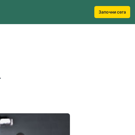
Започни сега
к