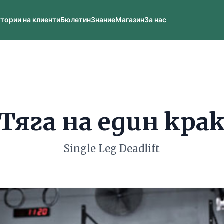
тории на клиенти
Бюлетин
Знание
Магазин
За нас
Тяга на един кра
Single Leg Deadlift