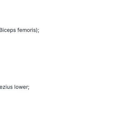
iceps femoris);
zius lower;