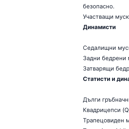
безопасно.
Участващи муск
Динамисти
Седалищни муску
Задни бедрени м
Затварящи бедр
Статисти и дин
Дълги гръбначни
Квадрицепси (Qu
Трапецовиден му