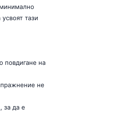
с минимално
 усвоят тази
о повдигане на
 упражнение не
 за да е