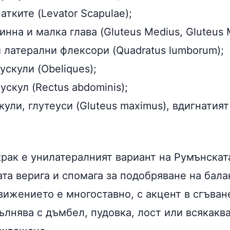
атките (Levator Scapulae);
нна и малка глава (Gluteus Medius, Gluteus 
 латерални флексори (Quadratus lumborum);
скули (Obeliques);
скул (Rectus abdominis);
ли, глутеуси (Gluteus maximus), вдигнатият
крак е унилатералният вариант на Румънската
ата верига и спомага за подобряване на бал
вижението е многоставно, с акцент в сгъване
лнява с дъмбел, пудовка, лост или всякаква