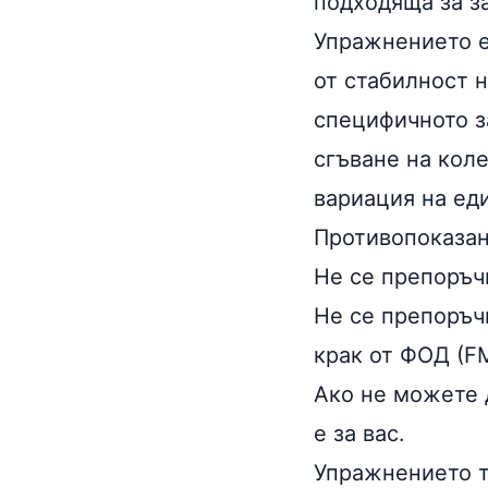
подходяща за з
Упражнението е
от стабилност 
специфичното з
сгъване на коле
вариация на еди
Противопоказа
Не се препоръчв
Не се препоръч
крак
от ФОД (FM
Ако не можете 
е за вас.
Упражнението тр