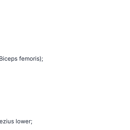
iceps femoris);
zius lower;