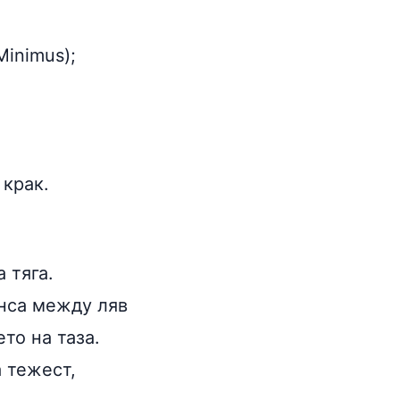
Minimus);
 крак.
 тяга.
анса между ляв
то на таза.
 тежест,