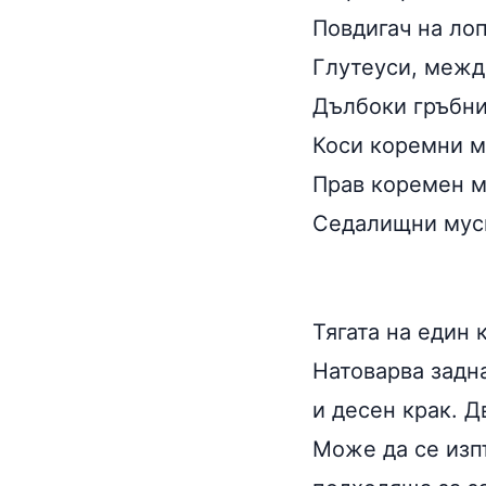
Повдигач на лоп
Глутеуси, межди
Дълбоки гръбни
Коси коремни му
Прав коремен му
Седалищни муску
Тягата на един 
Натоварва задн
и десен крак. Д
Може да се изпъ