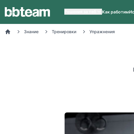
BB-Team
Решения за теб
Как работим
Ис
Знание
Тренировки
Упражнения
Начало