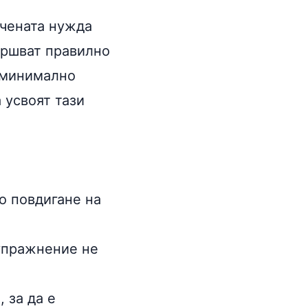
ичената нужда
ършват правилно
с минимално
 усвоят тази
о повдигане на
 упражнение не
 за да е