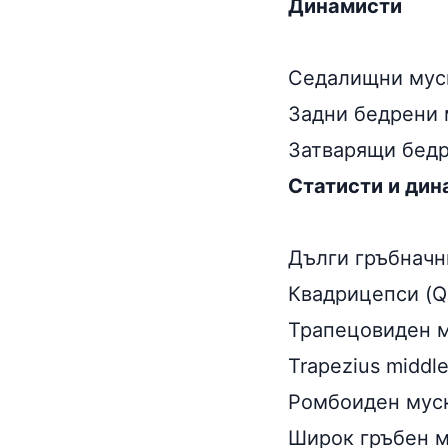
Динамисти
Седалищни муску
Задни бедрени м
Затварящи бедр
Статисти и дин
Дълги гръбначни
Квадрицепси (Qu
Трапецовиден му
Trapezius middle
Ромбоиден муск
Широк гръбен му