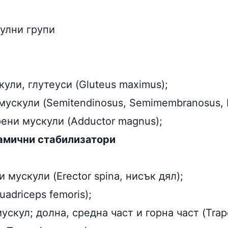
улни групи
ли, глутеуси (Gluteus maximus);
ускули (Semitendinosus, Semimembranosus, B
ени мускули (Adductor magnus);
амични стабилизатори
 мускули (Erector spina, нисък дял);
adriceps femoris);
скул; долна, средна част и горна част (Trape