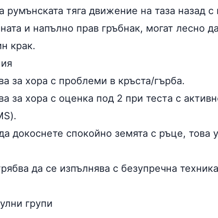
а румънската тяга движение на таза назад 
ната и напълно прав гръбнак, могат лесно да
н крак.
ния
а за хора с проблеми в кръста/гърба.
ва за хора с оценка под 2
при тестa с активн
S).
да докоснете спокойно земята с ръце, това
ябва да се изпълнява с безупречна техника,
улни групи