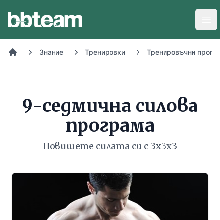
BB-Team
Отв
Знание
Тренировки
Тренировъчни прогр
Начало
9-седмична силова
програма
Повишете силата си с 3х3х3