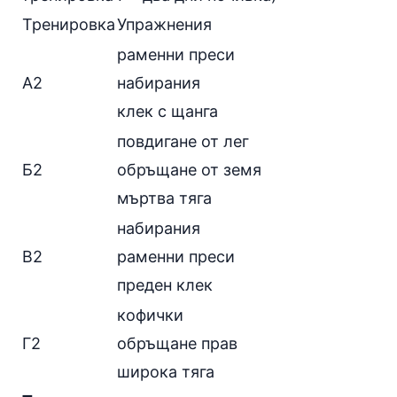
Тренировка
Упражнения
раменни преси
А2
набирания
клек с щанга
повдигане от лег
Б2
обръщане от земя
мъртва тяга
набирания
В2
раменни преси
преден клек
кофички
Г2
обръщане прав
широка тяга