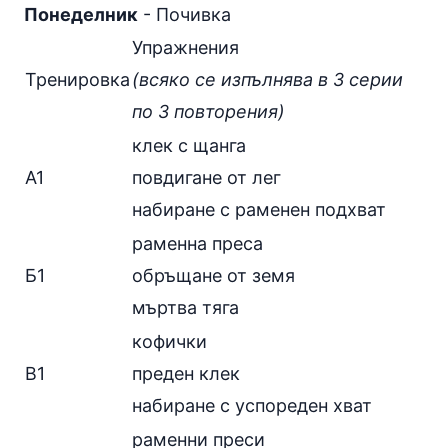
Понеделник
- Почивка
Упражнения
Тренировка
(всяко се изпълнява в 3 серии
по 3 повторения)
клек с щанга
А1
повдигане от лег
набиране с раменен подхват
раменна преса
Б1
обръщане от земя
мъртва тяга
кофички
В1
преден клек
набиране с успореден хват
раменни преси