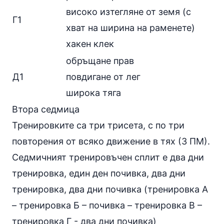
високо изтегляне от земя (с
Г1
хват на ширина на раменете)
хакен клек
обръщане прав
Д1
повдигане от лег
широка тяга
Втора седмица
Тренировките са три трисета, с по три
повторения от всяко движение в тях (3 ПМ).
Седмичният тренировъчен сплит е два дни
тренировка, един ден почивка, два дни
тренировка, два дни почивка (тренировка А
– тренировка Б – почивка – тренировка В –
тренировка Г - два дни почивка)