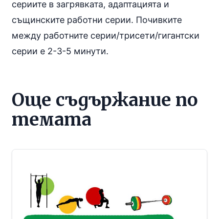
сериите в загрявката, адаптацията и
същинските работни серии. Почивките
между работните серии/трисети/гигантски
серии е 2-3-5 минути.
Още съдържание по
темата