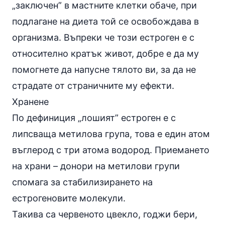
„заключен” в мастните клетки обаче, при
подлагане на диета той се освобождава в
организма. Въпреки че този естроген е с
относително кратък живот, добре е да му
помогнете да напусне тялото ви, за да не
страдате от страничните му ефекти.
Хранене
По дефиниция „лошият” естроген е с
липсваща метилова група, това е един атом
въглерод с три атома водород. Приемането
на храни – донори на метилови групи
спомага за стабилизирането на
естрогеновите молекули.
Такива са червеното цвекло, годжи бери,