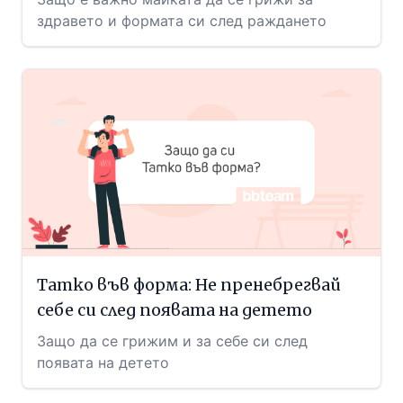
здравето и формата си след раждането
Татко във форма: Не пренебрегвай
себе си след появата на детето
Защо да се грижим и за себе си след
появата на детето