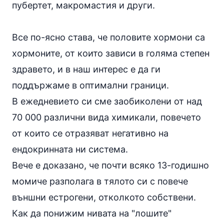
пубертет, макромастия и други.
Все по-ясно става, че половите хормони са
хормоните, от които зависи в голяма степен
здравето, и в наш интерес е да ги
поддържаме в оптимални граници.
В ежедневието си сме заобиколени от над
70 000 различни вида химикали, повечето
от които се отразяват негативно на
ендокринната ни система.
Вече е доказано, че почти всяко 13-годишно
момиче разполага в тялото си с повече
външни естрогени, отколкото собствени.
Как да понижим нивата на "лошите"