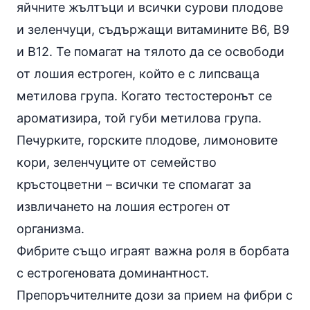
яйчните жълтъци и всички сурови плодове
и зеленчуци, съдържащи витамините В6, В9
и В12. Те помагат на тялото да се освободи
от лошия естроген, който е с липсваща
метилова група. Когато тестостеронът се
ароматизира, той губи метилова група.
Печурките, горските плодове, лимоновите
кори, зеленчуците от семейство
кръстоцветни – всички те спомагат за
извличането на лошия естроген от
организма.
Фибрите също играят важна роля в борбата
с естрогеновата доминантност.
Препоръчителните дози за прием на фибри с