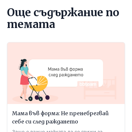
Още съдържание по
темата
Мама във форма: Не пренебрегвай
себе си след раждането
Защо е важно майката да се грижи за