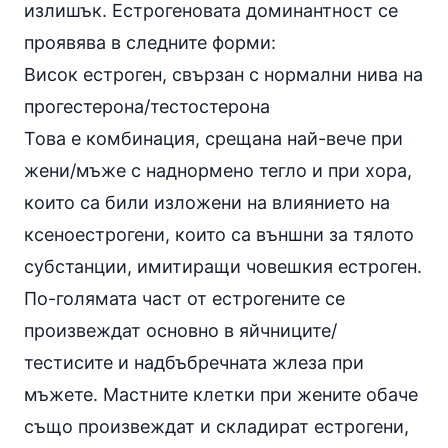
излишък. Естрогеновата доминантност се
проявява в следните форми:
Висок естроген, свързан с нормални нива на
прогестерона/тестостерона
Това е комбинация, срещана най-вече при
жени/мъже с наднормено тегло и при хора,
които са били изложени на влиянието на
ксеноестрогени, които са външни за тялото
субстанции, имитиращи човешкия естроген.
По-голямата част от естрогените се
произвеждат основно в яйчниците/
тестисите и надбъбречната жлеза при
мъжете. Мастните клетки при жените обаче
също произвеждат и складират естрогени,