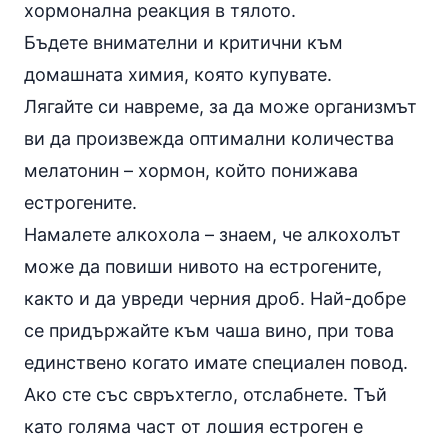
хормонална реакция в тялото.
Бъдете внимателни и критични към
домашната химия, която купувате.
Лягайте си навреме, за да може организмът
ви да произвежда оптимални количества
мелатонин – хормон, който понижава
естрогените.
Намалете алкохола – знаем, че алкохолът
може да повиши нивото на естрогените,
както и да увреди черния дроб. Най-добре
се придържайте към чаша
вино
, при това
единствено когато имате специален повод.
Ако сте със свръхтегло, отслабнете. Тъй
като голяма част от лошия естроген е