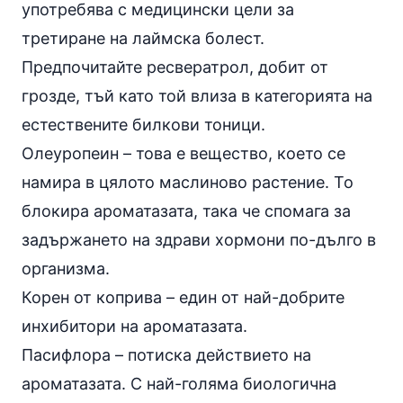
употребява с медицински цели за
третиране на лаймска болест.
Предпочитайте
ресвератрол
, добит от
грозде
, тъй като той влиза в категорията на
естествените билкови тоници.
Олеуропеин – това е вещество, което се
намира в цялото маслиново растение. То
блокира ароматазата, така че спомага за
задържането на здрави хормони по-дълго в
организма.
Корен от коприва – един от най-добрите
инхибитори на ароматазата.
Пасифлора – потиска действието на
ароматазата. С най-голяма биологична