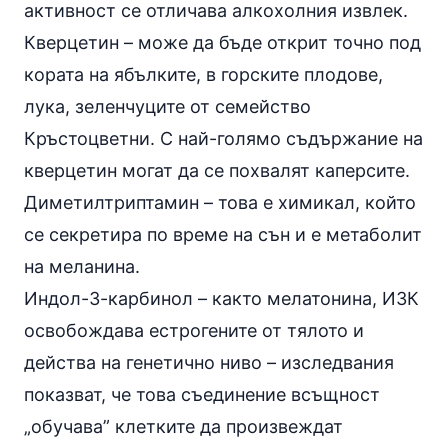
активност се отличава алкохолния извлек.
Кверцетин – може да бъде открит точно под
кората на ябълките, в горските плодове,
лука, зеленчуците от семейство
Кръстоцветни. С най-голямо съдържание на
кверцетин могат да се похвалят каперсите.
Диметилтриптамин – това е химикал, който
се секретира по време на сън и е метаболит
на меланина.
Индол-3-карбинол – както мелатонина, И3К
освобождава естрогените от тялото и
действа на генетично ниво – изследвания
показват, че това съединение всъщност
„обучава” клетките да произвеждат