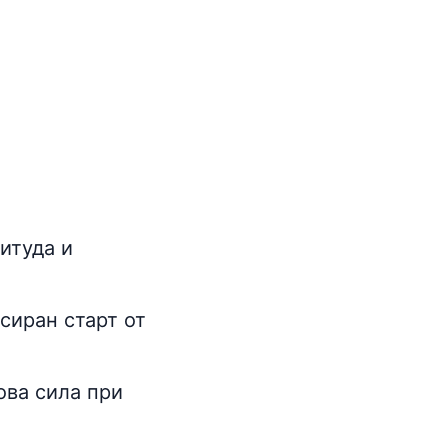
итуда и
рсиран старт от
ова сила при