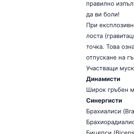
правилно изпъл
да ви боли!
При експлозивни
лоста (гравитац
точка. Това озн
отпускане на гъ
Участващи муск
Динамисти
Широк гръбен му
Синергисти
Брахиалиси (Brac
Брахиорадиалиси
Бицепси (Biceps 