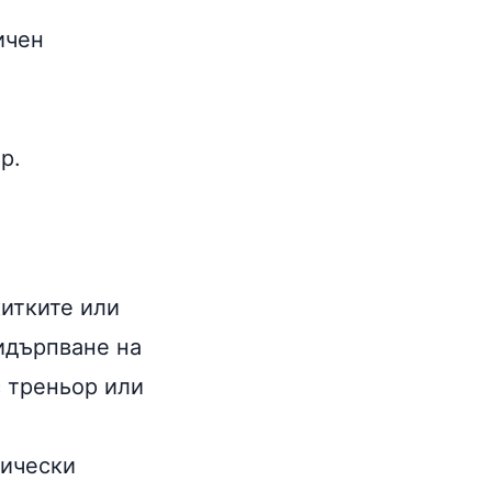
ичен
р.
китките или
идърпване на
с треньор или
нически