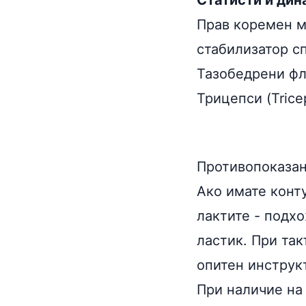
Статисти и дин
Прав коремен му
стабилизатор с
Тазобедрени фле
Трицепси (Trice
Противопоказа
Ако имате конт
лактите - подх
ластик. При так
опитен инструк
При наличие на