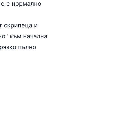
не е нормално
т скрипеца и
но" към начална
 рязко пълно