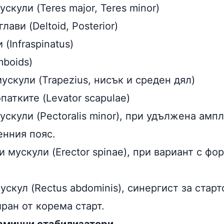
скули (Teres major, Teres minor)
ави (Deltoid, Posterior)
(Infraspinatus)
boids)
скули (Trapezius, нисък и среден дял)
патките (Levator scapulae)
скули (Pectoralis minor), при удължена ампл
енния пояс.
 мускули (Erector spinae), при вариант с фо
скул (Rectus abdominis), синергист за старт
ран от корема старт.