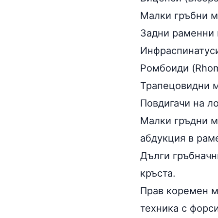
Малки гръбни му
Задни раменни гл
Инфраспинатуси 
Ромбоиди (Rhom
Трапецовидни му
Повдигачи на ло
Малки гръдни му
абдукция в рам
Дълги гръбначни
кръста.
Прав коремен му
техника с форси