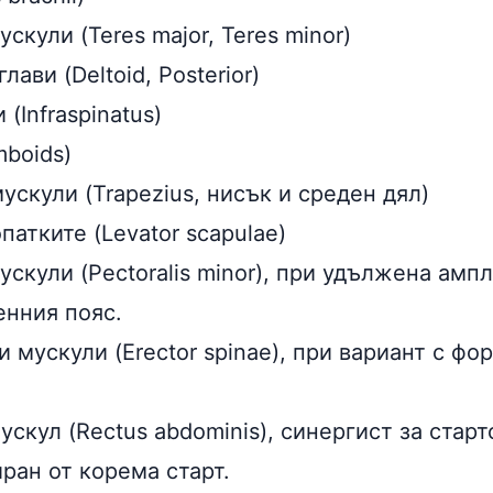
скули (Teres major, Teres minor)
ави (Deltoid, Posterior)
(Infraspinatus)
boids)
скули (Trapezius, нисък и среден дял)
патките (Levator scapulae)
скули (Pectoralis minor), при удължена ампл
енния пояс.
 мускули (Erector spinae), при вариант с фо
скул (Rectus abdominis), синергист за старт
ран от корема старт.