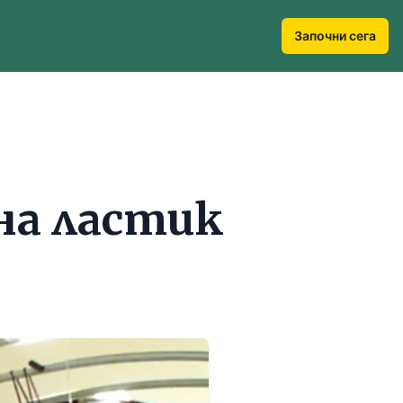
Започни сега
на ластик