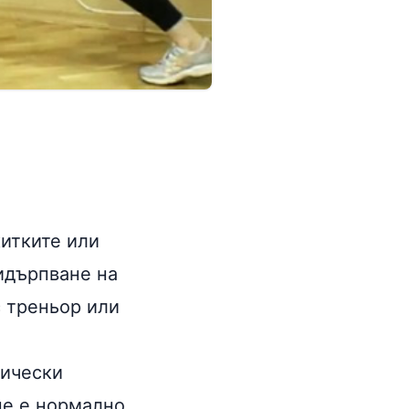
китките или
идърпване на
с треньор или
нически
не е нормално