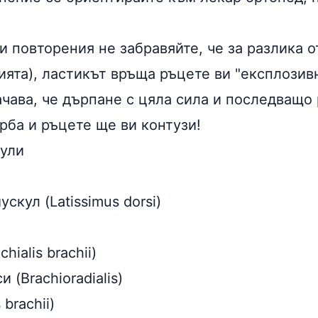
 повторения не забравяйте, че за разлика о
ията), ластикът връща ръцете ви "експлозив
ачава, че дърпане с цяла сила и последващо
рба и ръцете ще ви контузи!
ули
скул (Latissimus dorsi)
hialis brachii)
 (Brachioradialis)
brachii)