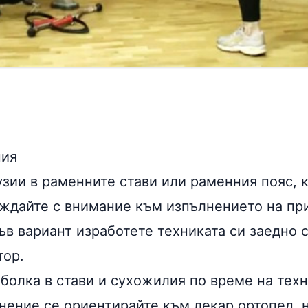
ния
узии в раменните стави или раменния пояс, 
ождайте с внимание към изпълнението на пр
ъв вариант изработете техниката си заедно 
тор.
 болка в стави и сухожилия по време на тех
нение се ориентирайте към лекар ортопед, 