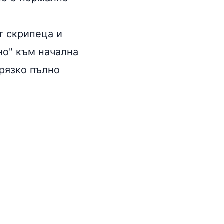
т скрипеца и
но" към начална
 рязко пълно