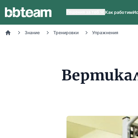
BB-Team
Решения за теб
Как работим
Ис
Знание
Тренировки
Упражнения
Начало
Вертикал