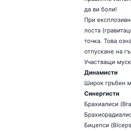
да ви боли!
При експлозивни
лоста (гравитац
точка. Това озн
отпускане на гъ
Участващи муск
Динамисти
Широк гръбен му
Синергисти
Брахиалиси (Brac
Брахиорадиалиси
Бицепси (Biceps 