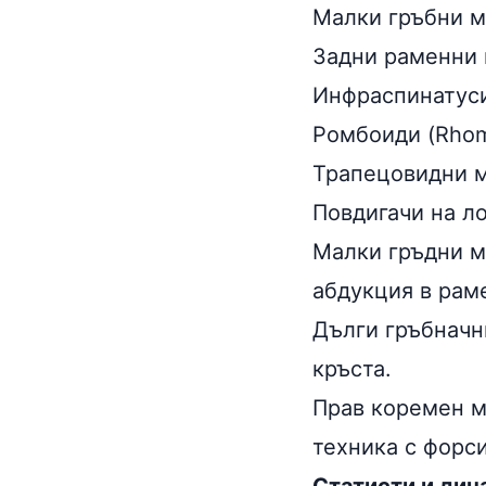
Малки гръбни му
Задни раменни гл
Инфраспинатуси 
Ромбоиди (Rhom
Трапецовидни му
Повдигачи на ло
Малки гръдни му
абдукция в рам
Дълги гръбначни
кръста.
Прав коремен му
техника с форси