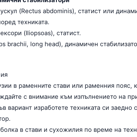
амични стабилизатори
скул (Rectus abdominis), статист или динам
поред техниката.
ксори (Iliopsoas), статист.
ps brachii, long head), динамичен стабилизато
ния
узии в раменните стави или раменния пояс, 
ождайте с внимание към изпълнението на пр
ъв вариант изработете техниката си заедно 
тор.
 болка в стави и сухожилия по време на тех