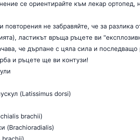
нение се ориентирайте към лекар ортопед, 
 повторения не забравяйте, че за разлика о
ията), ластикът връща ръцете ви "експлозив
ачава, че дърпане с цяла сила и последващо
рба и ръцете ще ви контузи!
ули
скул (Latissimus dorsi)
hialis brachii)
 (Brachioradialis)
brachii)