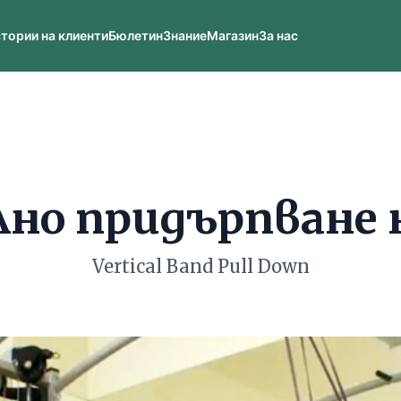
тории на клиенти
Бюлетин
Знание
Магазин
За нас
но придърпване 
Vertical Band Pull Down