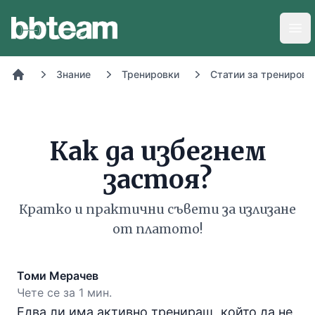
BB-Team
Отв
Знание
Тренировки
Статии за тренировк
Начало
Как да избегнем
застоя?
Кратко и практични съвети за излизане
от платото!
Томи Мерачев
Чете се за 1 мин.
Едва ли има активно трениращ, който да не