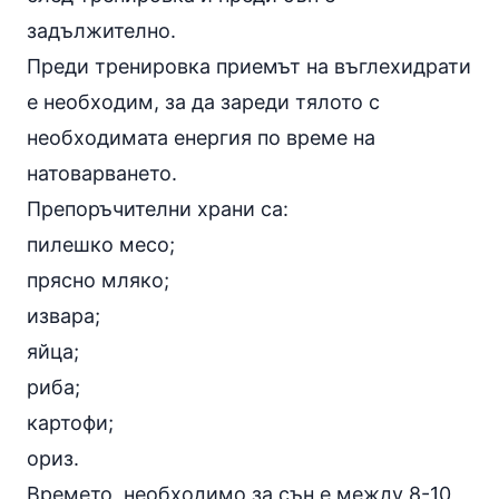
задължително.
Преди тренировка приемът на въглехидрати
е необходим, за да зареди тялото с
необходимата енергия по време на
натоварването.
Препоръчителни храни са:
пилешко месо
;
прясно мляко
;
извара;
яйца
;
риба
;
картофи
;
ориз
.
Времето, необходимо за сън е между 8-10