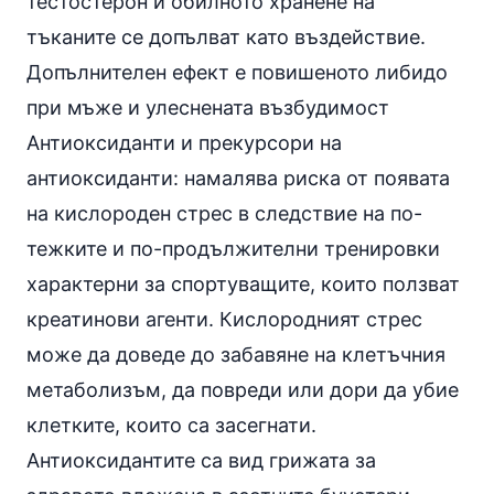
тестостерон и обилното хранене на
тъканите се допълват като въздействие.
Допълнителен ефект е повишеното либидо
при мъже и улеснената възбудимост
Антиоксиданти и прекурсори на
антиоксиданти
: намалява риска от появата
на кислороден стрес в следствие на по-
тежките и по-продължителни тренировки
характерни за спортуващите, които ползват
креатинови агенти. Кислородният стрес
може да доведе до забавяне на клетъчния
метаболизъм, да повреди или дори да убие
клетките, които са засегнати.
Антиоксидантите са вид грижата за