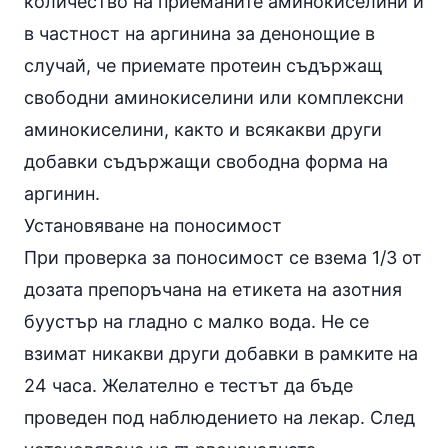
количество на приеманите аминокиселини и
в частност на аргинина за денонощие в
случай, че приемате протеин съдържащ
свободни аминокиселини или комплексни
аминокиселини, както и всякакви други
добавки съдържащи свободна форма на
аргинин.
Установяване на поносимост
При проверка за поносимост се взема 1/3 от
дозата препоръчана на етикета на азотния
буустър на гладно с малко вода. Не се
взимат никакви други добавки в рамките на
24 часа. Желателно е тестът да бъде
проведен под наблюдението на лекар. След