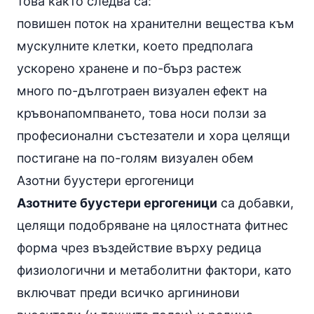
това както следва са:
повишен поток на хранителни вещества към
мускулните клетки, което предполага
ускорено хранене и по-бърз растеж
много по-дълготраен визуален ефект на
кръвонапомпването, това носи ползи за
професионални състезатели и хора целящи
постигане на по-голям визуален обем
Азотни буустери ергогеници
Азотните буустери ергогеници
са добавки,
целящи подобряване на цялостната фитнес
форма чрез въздействие върху редица
физиологични и метаболитни фактори, като
включват преди всичко аргининови