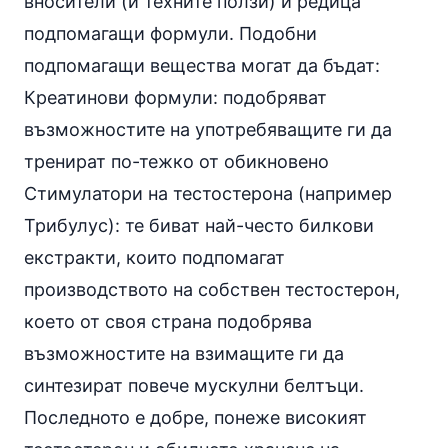
вносители (и техните ползи) и редица
подпомагащи формули. Подобни
подпомагащи вещества могат да бъдат:
Креатинови формули: подобряват
възможностите на употребяващите ги да
тренират по-тежко от обикновено
Стимулатори на тестостерона (например
Трибулус
): те биват най-често билкови
екстракти, които подпомагат
производството на собствен
тестостерон
,
което от своя страна подобрява
възможностите на взимащите ги да
синтезират повече мускулни белтъци.
Последното е добре, понеже високият