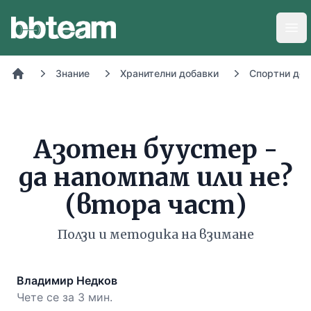
BB-Team
Отв
Знание
Хранителни добавки
Спортни доб
Начало
Азотен буустeр -
да напомпам или не?
(втора част)
Ползи и методика на взимане
Владимир Недков
Чете се за 3 мин.