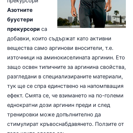
прекурсори
Азотните
буустери
прекурсори
са
добавки, които съдържат като активни
вещества само аргинови вносители, т.е.
източници на
аминокиселината аргинин
. Ето
защо освен типичните за аргинина свойства,
разгледани в специализираните материали,
тук ще се спра единствено на напомпващия
ефект. Смята се, че взимането на по-големи
еднократни дози аргинин преди и след
тренировки може допълнително да
стимулират кръвоснабдавянето. Ползите от