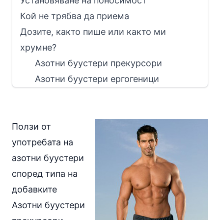
Установяване на поносимост
Кой не трябва да приема
Дозите, както пише или както ми
хрумне?
Азотни буустери прекурсори
Азотни буустери ергогеници
Ползи от
употребата на
азотни буустери
според типа на
добавките
Азотни буустери