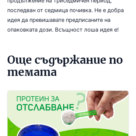
продължение на триседмичен период,
последван от седмица почивка. Не е добра
идея да превишавате предписаните на
опаковката дози. Всъщност лоша идея е!
Още съдържание по
темата