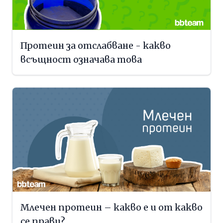
Протеин за отслабване - какво
всъщност означава това
Млечен протеин – какво е и от какво
се прави?