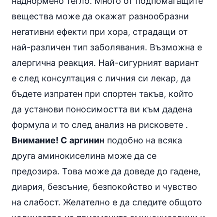
наднормено тегло. Много от подпомагащите
вещества може да окажат разнообразни
негативни ефекти при хора, страдащи от
най-различен тип заболявания. Възможна е
алергична реакция. Най-сигурният вариант
е след консултация с личния си лекар, да
бъдете изпратен при спортен такъв, който
да установи поносимостта ви към дадена
формула и то след анализ на рисковете .
Внимание! С аргинин
подобно на всяка
друга аминокиселина може да се
предозира. Това може да доведе до гадене,
диария, безсъние, безпокойство и чувство
на слабост. Желателно е да следите общото