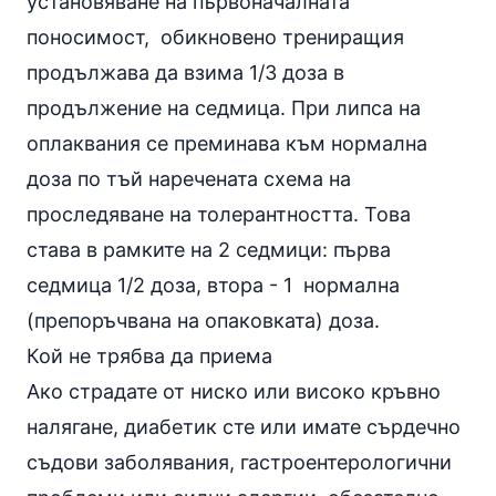
установяване на първоначалната
поносимост, обикновено трениращия
продължава да взима 1/3 доза в
продължение на седмица. При липса на
оплаквания се преминава към нормална
доза по тъй наречената схема на
проследяване на толерантността. Това
става в рамките на 2 седмици: първа
седмица 1/2 доза, втора - 1 нормална
(препоръчвана на опаковката) доза.
Кой не трябва да приема
Ако страдате от ниско или високо кръвно
налягане, диабетик сте или имате сърдечно
съдови заболявания, гастроентерологични