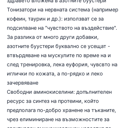
здравето вложена в азотните буустери
Тонизатори на нервната система (например
кофеин, таурин и др.): използват се за
подсилване на "чувството на въздействие".
За разлика от много други добавки,
азотните буустери буквално се усещат -
втвърдяване на мускулите по време на и
след тренировка, лека еуфория, чувсвто на
иглички по кожата, а по-рядко и леко
зачервяване
Свободни
аминокиселини
: допълнителен
ресурс за синтез на протеини, който
предполага по-добро хранене на тъканите,
чрез елиминиране на възможностите за