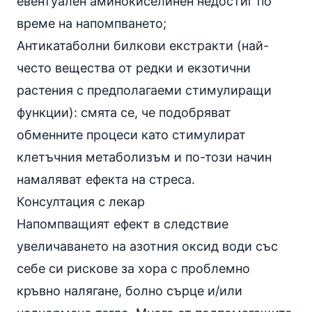
евентуален аминокиселинен недостиг по
време на напомпването;
Антикатаболни билкови екстракти (най-
често вещества от редки и екзотични
растения с предполагаеми стимулиращи
функции): смята се, че подобряват
обменните процеси като стимулират
клетъчния метаболизъм и по-този начин
намаляват ефекта на стреса.
Консултация с лекар
Напомпващият ефект в следствие
увеличаването на азотния оксид води със
себе си рискове за хора с проблемно
кръвно налягане
, болно сърце и/или