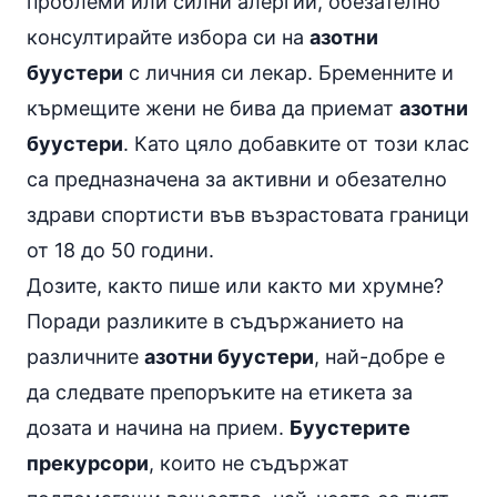
проблеми или силни алергии, обезателно
консултирайте избора си на
азотни
буустери
с личния си лекар. Бременните и
кърмещите жени не бива да приемат
азотни
буустери
. Като цяло добавките от този клас
са предназначена за активни и обезателно
здрави спортисти във възрастовата граници
от 18 до 50 години.
Дозите, както пише или както ми хрумне?
Поради разликите в съдържанието на
различните
азотни буустери
, най-добре е
да следвате препоръките на етикета за
дозата и начина на прием.
Буустерите
прекурсори
, които не съдържат