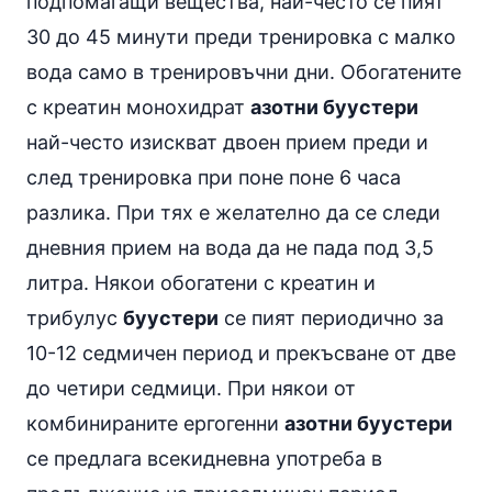
подпомагащи вещества, най-често се пият
30 до 45 минути преди тренировка с малко
вода само в тренировъчни дни. Обогатените
с креатин монохидрат
азотни буустери
най-често изискват двоен прием преди и
след тренировка при поне поне 6 часа
разлика. При тях е желателно да се следи
дневния прием на вода да не пада под 3,5
литра. Някои обогатени с креатин и
трибулус
буустери
се пият периодично за
10-12 седмичен период и прекъсване от две
до четири седмици. При някои от
комбинираните ергогенни
азотни буустери
се предлага всекидневна употреба в