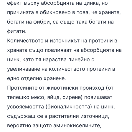
ефект върху абсорбцията на цинка, но
причината е обикновено в това, че храните,
богати на
фибри
, са също така богати на
фитати.
Количеството и източникът на протеини в
храната също повлияват на абсорбцията на
цинк, като тя нараства линейно с
увеличаване на количеството протеини в
едно отделно хранене.
Протеините от животински произход (от
телешко месо
,
яйца
, сирене) повишават
усвояемостта (бионаличността) на цинк,
съдържащ се в растителни източници,
вероятно защото аминокиселините,