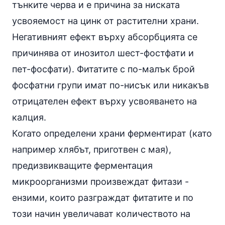
тънките черва и е причина за ниската
усвояемост на цинк от растителни храни.
Негативният ефект върху абсорбцията се
причинява от инозитол шест-фостфати и
пет-фосфати). Фитатите с по-малък брой
фосфатни групи имат по-нисък или никакъв
отрицателен ефект върху усвояването на
калция.
Когато определени храни ферментират (като
например хлябът, приготвен с мая),
предизвикващите ферментация
микроорганизми произвеждат фитази -
ензими
, които разграждат фитатите и по
този начин увеличават количеството на