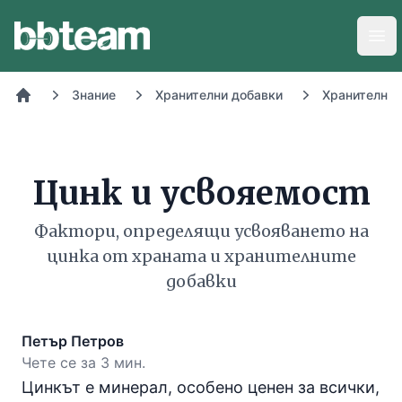
BB-Team
Отв
Знание
Хранителни добавки
Хранителни 
Начало
Цинк и усвояемост
Фактори, определящи усвояването на
цинка от храната и хранителните
добавки
Петър Петров
Чете се за 3 мин.
Цинкът е минерал, особено ценен за всички,