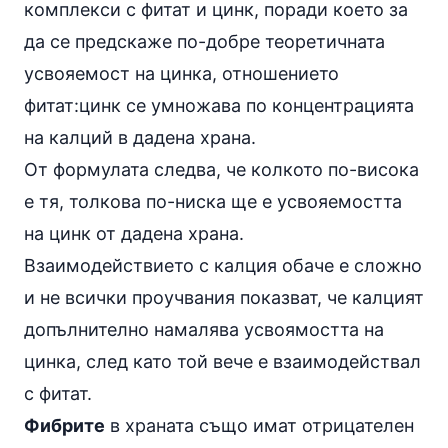
комплекси с фитат и цинк, поради което за
да се предскаже по-добре теоретичната
усвояемост на цинка, отношението
фитат:цинк се умножава по концентрацията
на калций в дадена храна.
От формулата следва, че колкото по-висока
е тя, толкова по-ниска ще е усвояемостта
на цинк от дадена храна.
Взаимодействието с калция обаче е сложно
и не всички проучвания показват, че калцият
допълнително намалява усвоямостта на
цинка, след като той вече е взаимодействал
с фитат.
Фибрите
в храната също имат отрицателен