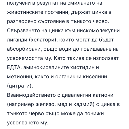
получени в резултат на смилането на
животинските протеини, държат цинка в
разтворено състояние в тънкото черво.
Свързването на цинка към нискомолекулни
лиганди (хелатори), които могат да бъдат
абсорбирани, също води до повишаване на
усвояемостта му. Като такива се използват
ЕДТА,
аминокиселините
хистидин и
метионин, както и органични киселини
(цитрати).
Взаимодействието с дивалентни катиони
(например желязо, мед и кадмий) с цинка в
тънкото черво също може да понижи
усвояването му.