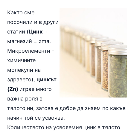
Както сме
посочили и в други
статии (
Цинк
+
магнезий =
zma
,
Микроелементи -
химичните
молекули на
здравето
),
цинкът
(Zn)
играе много
важна роля в
тялото ни, затова е добре да знаем по какъв
начин той се усвоява.
Количеството на усвояемия цинк в тялото