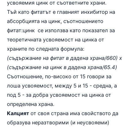
усвояемия цинк от съответните храни.
Тъй като фитатът е главният инхибитор на
абсорбцията на цинк, съотношението
фитат:цинк се използва като показател за
теоретичната усвояемост на цинка от
храните по следната формула:
(съдържание на фитат в дадена храна/660) x
(съдържание на цинк в дадена храна/65.4)
Съотношение, по-високо от 15 говори за
лоша усвояемост, между 5 и 15 - средна, а
под 5 - за добра усвояемост на цинка от
определена храна.
Калцият
от своя страна има свойството да
образува неразтворими (и неусвояеми)