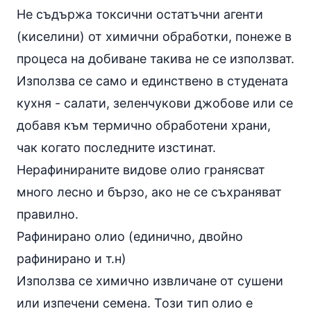
Не съдържа токсични остатъчни агенти
(киселини) от химични обработки, понеже в
процеса на добиване такива не се използват.
Използва се само и единствено в студената
кухня - салати,
зеленчукови джобове
или се
добавя към термично обработени храни,
чак когато последните изстинат.
Нерафинираните видове олио гранясват
много лесно и бързо, ако не се съхраняват
правилно.
Рафинирано олио (единично, двойно
рафинирано и т.н)
Използва се химично извличане от сушени
или изпечени семена. Този тип олио е