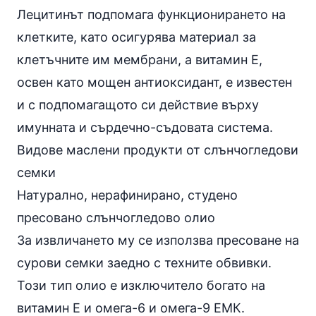
Лецитинът подпомага функционирането на
клетките, като осигурява материал за
клетъчните им мембрани, а витамин Е,
освен като мощен антиоксидант, е известен
и с подпомагащото си действие върху
имунната и сърдечно-съдовата система.
Видове маслени продукти от слънчогледови
семки
Натурално, нерафинирано, студено
пресовано
слънчогледово олио
За извличането му се използва пресоване на
сурови семки заедно с техните обвивки.
Този тип олио е изключитело богато на
витамин Е и омега-6 и омега-9 ЕМК.