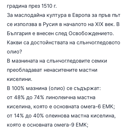
градина през 1510 г.
За маслодайна култура в Европа за пръв път
се използва в Русия в началото на XIX век. В
България е внесен след Освобождението.
Какви са достойнствата на слънчогледовото
олио?
В мазнината на слънчогледовите семки
преобладават ненаситените
мастни
киселини
.
В 100% мазнина (олио) се съдържат:
от 48% до 74%
линолеична мастна
киселина
, която е основната омега-6 ЕМК;
от 14% до 40% олеинова мастна киселина,
която е основната омега-9 ЕМК;