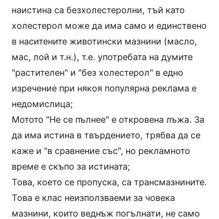
наистина са безхолестеролни, тъй като
холестерол
може да има само и единствено
в наситените животински мазнини (масло,
мас, лой и т.н.), т.е. употребата на думите
"растителен" и "без холестерол" в едно
изречение при някоя популярна реклама е
недомислица;
Мотото "Не се пълнее" е откровена лъжа. За
да има истина в твърдението, трябва да се
каже и "в сравнение със", но рекламното
време е скъпо за истината;
Това, което се пропуска, са трансмазнините.
Това е клас неизползваеми за човека
мазнини, които веднъж погълнати, не само