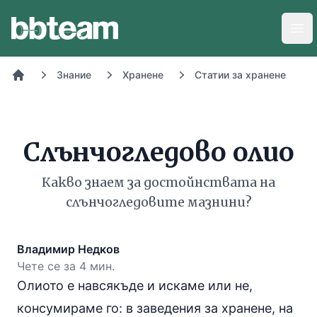
BB-Team
Отв
Знание
Хранене
Статии за хранене
Начало
Слънчогледово олио
Какво знаем за достойнствата на
слънчогледовите мазнини?
Владимир Недков
Чете се за 4 мин.
Олиото е навсякъде и искаме или не,
консумираме го: в заведения за хранене, на