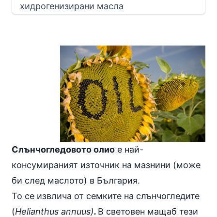
хидрогенизирани масла
Слънчогледовото олио
е най-
консумираният източник на
мазнини
(може
би след маслото) в България.
То се извлича от семките на слънчогледите
(
Helianthus annuus)
.
В световен мащаб тези