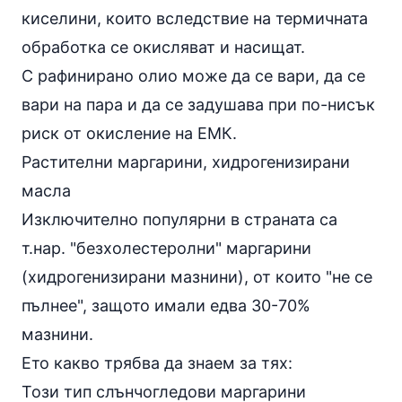
киселини, които вследствие на термичната
обработка се окисляват и насищат.
С рафинирано олио може да се вари, да се
вари на пара и да се задушава при по-нисък
риск от окисление на ЕМК.
Растителни маргарини, хидрогенизирани
масла
Изключително популярни в страната са
т.нар. "безхолестеролни" маргарини
(хидрогенизирани мазнини), от които "не се
пълнее", защото имали едва 30-70%
мазнини.
Ето какво трябва да знаем за тях:
Този тип слънчогледови маргарини