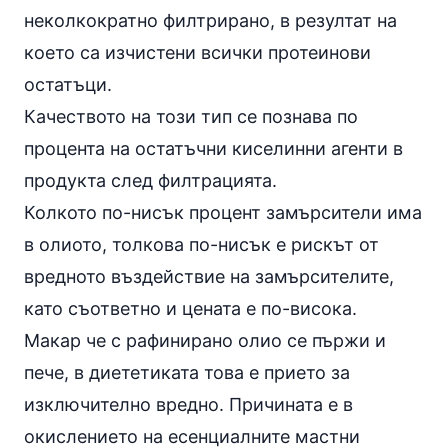
неколкократно филтрирано, в резултат на
което са изчистени всички протеинови
остатъци.
Качеството на този тип се познава по
процента на остатъчни киселинни агенти в
продукта след филтрацията.
Колкото по-нисък процент замърсители има
в олиото, толкова по-нисък е рискът от
вредното въздействие на замърсителите,
като съответно и цената е по-висока.
Макар че с рафинирано олио се пържи и
пече, в диететиката това е прието за
изключително вредно. Причината е в
окислението на есенциалните мастни