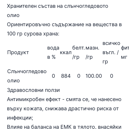
Хранителен състав на слънчогледовото
олио
Ориентировъчно съдържание на вещества в
100 гр сурова храна:
всичко
вода
белт.
мазн.
фи
Продукт
ккал
въгл. /
в %
/гр
/гр
мг
гр
Слънчогледово
0
884
0
100.00
0
олио
Здравословни ползи
Антимикробен ефект - смята се, че нанесено
върху кожата, снижава драстично риска от
инфекции
;
Влияе на баланса на ЕМК в тялото, внасяйки