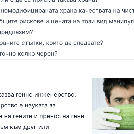
нномодифицираната храна качествата на чист
общите рискове и цената на този вид манипу
 предпазим?
овните стъпки, които да следвате?
точно колко черен?
казва генно инженерство.
рство е науката за
 на гените и пренос на гени
зъм към друг или