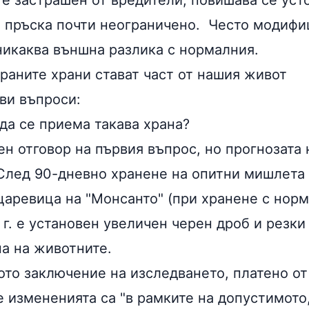
 е застрашен от вредители, повишава се уст
е пръска почти неограничено. Често модиф
никаква външна разлика с нормалния.
аните храни стават част от нашия живот
ви въпроси:
да се приема такава храна?
н отговор на първия въпрос, но прогнозата 
След 90-дневно хранене на опитни мишлета 
аревица на "Монсанто" (при хранене с нор
 г. е установен увеличен черен дроб и резк
на на животните.
ото заключение на изследването, платено о
е измененията са "в рамките на допустимото