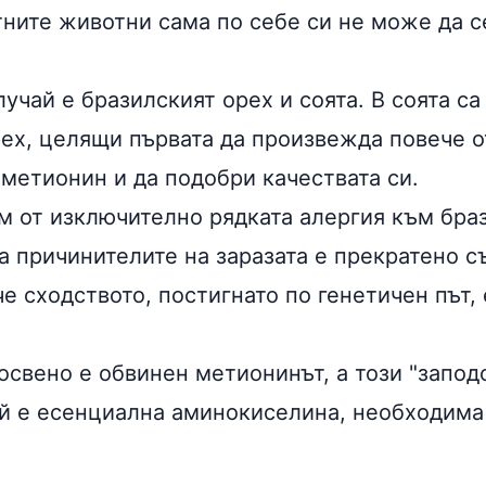
тните животни сама по себе си не може да с
лучай е бразилският
орех
и
соята
. В соята с
рех, целящи първата да произвежда повече 
а
метионин
и да подобри качествата си.
ум от изключително рядката алергия към бра
а причинителите на заразата е прекратено с
е сходството, постигнато по генетичен път, 
освено е обвинен метионинът, а този "запод
ой е есенциална аминокиселина, необходима