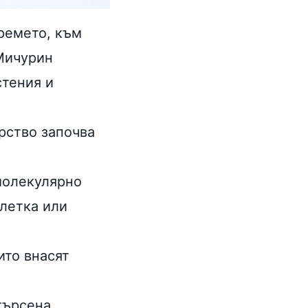
ремето, към
 Мичурин
стения и
рство започва
молекулярно
клетка или
ито внасят
търсена