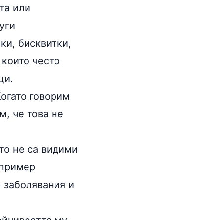
та или
уги
ки, бисквитки,
 които често
ци.
Когато говорим
, че това не
то не са видими
апример
а заболявания и