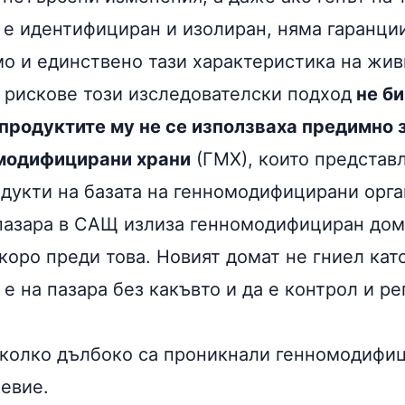
е идентифициран и изолиран, няма гаранции,
о и единствено тази характеристика на жив
 рискове този изследователски подход
не би
 продуктите му не се използваха предимно 
 модифицирани храни
(ГМХ), които представл
дукти на базата на генномодифицирани орга
 пазара в САЩ излиза генномодифициран дома
коро преди това. Новият домат не гниел кат
 е на пазара без какъвто и да е контрол и ре
колко дълбоко са проникнали генномодифи
евие.