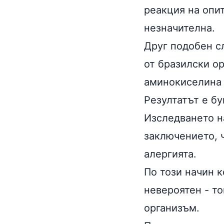
реакция на опи
незначителна.
Друг подобен с
от бразилски о
аминокиселин
Резултатът е б
Изследването н
заключението, ч
алергията.
По този начин к
невероятен - т
организъм.