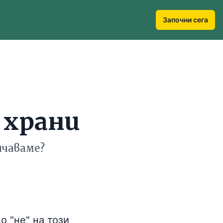
Започни сега
 храни
ичаваме?
о "не" на този