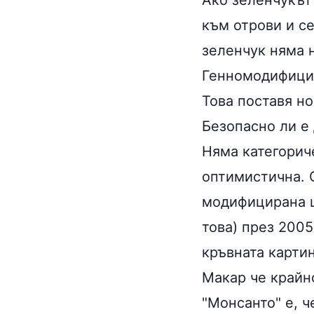
Ако зеленчукът
към отрови и с
зеленчук няма 
Генномодифицир
Това поставя но
Безопасно ли е 
Няма категориче
оптимистична. 
модифицирана ц
това) през 2005
кръвната карти
Макар че крайн
"Монсанто" е, ч