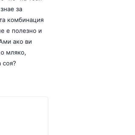
знае за
ата комбинация
не е полезно и
 Ами ако ви
о мляко,
 соя?