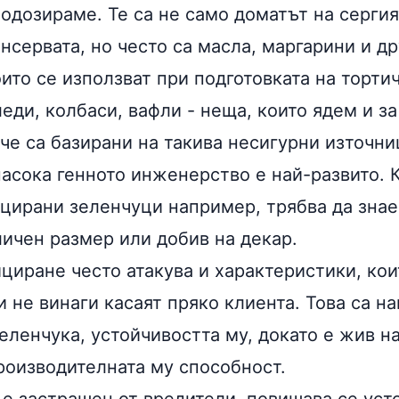
одозираме. Те са не само доматът на сергия
нсервата, но често са масла, маргарини и др
ито се използват при подготовката на тортич
еди, колбаси, вафли - неща, които ядем и за
че са базирани на такива несигурни източни
насока генното инженерство е най-развито. 
цирани зеленчуци например, трябва да знаем
личен размер или добив на декар.
циране често атакува и характеристики, кои
и не винаги касаят пряко клиента. Това са н
еленчука, устойчивостта му, докато е жив н
роизводителната му способност.