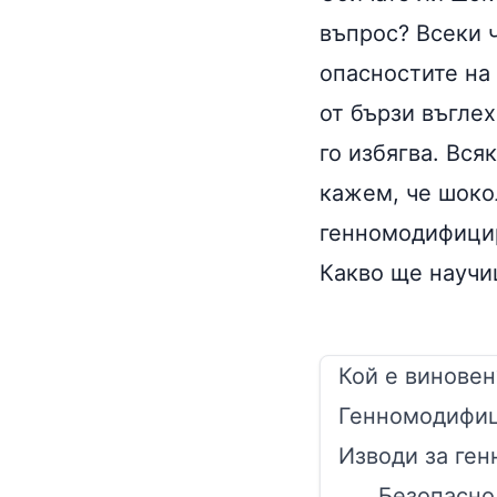
въпрос? Всеки 
опасностите на
от бързи въглех
го избягва. Вся
кажем, че шоко
генномодифицир
Какво ще научи
Кой е виновен
Генномодифиц
Изводи за ге
Безопасно 