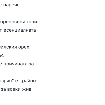
е нарече
а пренесени гени
от есенциалната
зилския орех.
ъс
е причината за
озрян" е крайно
 за всеки жив