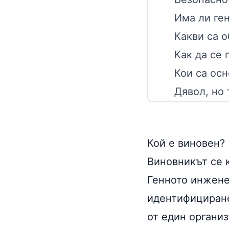
Има ли ге
Какви са 
Как да се
Кои са осн
Дявол, но 
Кой е виновен?
Виновникът се 
Генното инжене
идентифициране
от един органи