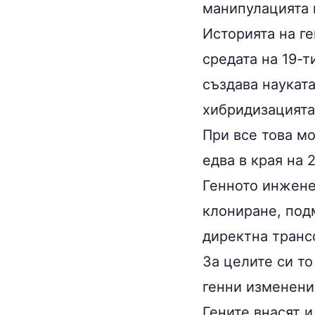
манипулацията 
Историята на г
средата на 19-т
създава наукат
хибридизацията
При все това м
едва в края на 
Генното инжене
клониране, под
директна транс
За целите си то
генни изменени
Гените внасят и