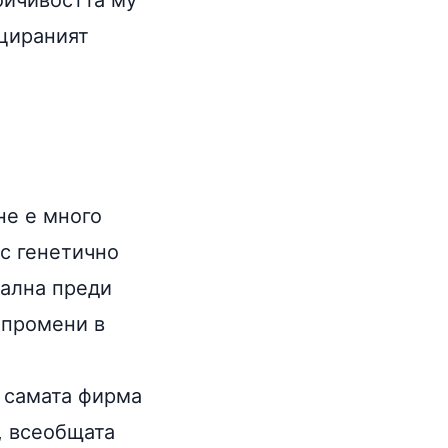
ойчивостта му
ицираният
не е много
с генетично
мална преди
и промени в
т самата фирма
, всеобщата