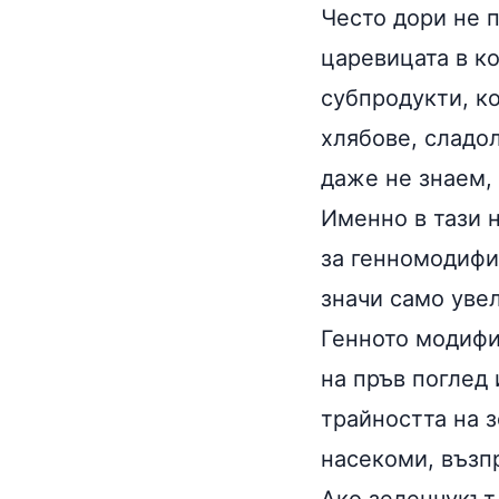
Често дори не п
царевицата в ко
субпродукти, ко
хлябове, сладол
даже не знаем, 
Именно в тази 
за генномодифи
значи само уве
Генното модифи
на пръв поглед 
трайността на з
насекоми, възп