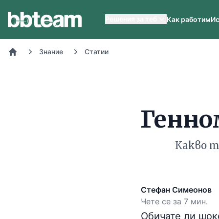
BB-Team
Решения за теб
Как работим
Ис
Знание
Статии
Начало
Генно
Какво т
Стефан Симеонов
Чете се за 7 мин.
Обичате ли шоко