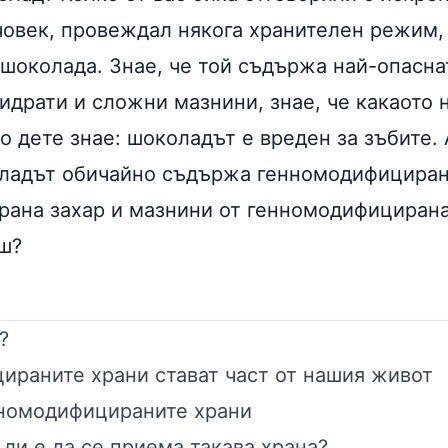
човек, провеждал някога хранителен режим, 
 шоколада. Знае, че той съдържа най-опасн
идрати и сложни мазнини, знае, че какаото 
ко дете знае: шоколадът е вреден за зъбите.
ладът обичайно съдържа генномодифициран
ана захар и мазнини от генномодифицирана
ш?
?
ираните храни стават част от нашия живот
нномодифицираните храни
ли е да се приема такава храна?