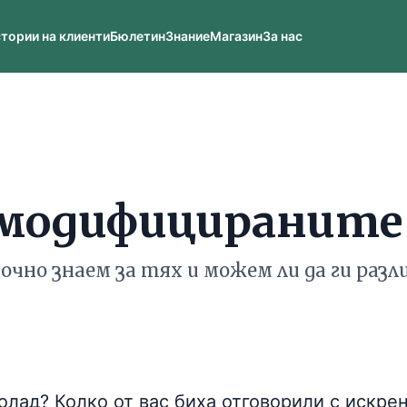
тории на клиенти
Бюлетин
Знание
Магазин
За нас
модифицираните
очно знаем за тях и можем ли да ги разл
лад? Колко от вас биха отговорили с искрен