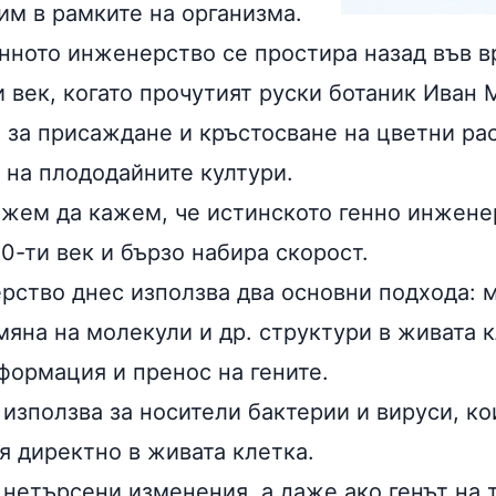
им в рамките на организма.
енното инженерство се простира назад във в
и век, когато прочутият руски ботаник Иван
а за присаждане и кръстосване на цветни ра
 на плододайните култури.
ожем да кажем, че истинското генно инжене
20-ти век и бързо набира скорост.
рство днес използва два основни подхода: 
мяна на молекули и др. структури в живата 
формация и пренос на гените.
 използва за носители бактерии и вируси, ко
я директно в живата клетка.
 нетърсени изменения, а даже ако генът на 