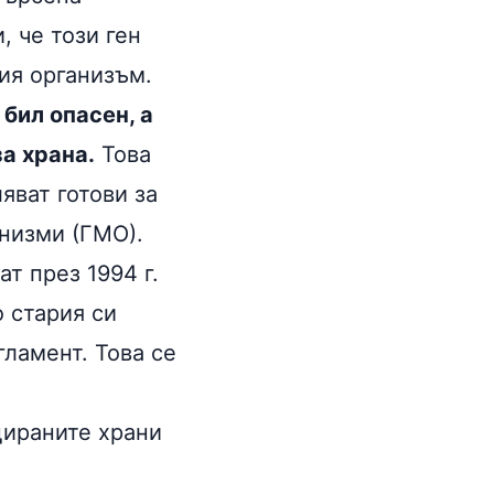
 че този ген
ия организъм.
 бил опасен, а
за храна
.
Това
яват готови за
низми (ГМО).
т през 1994 г.
о стария си
гламент. Това се
цираните храни