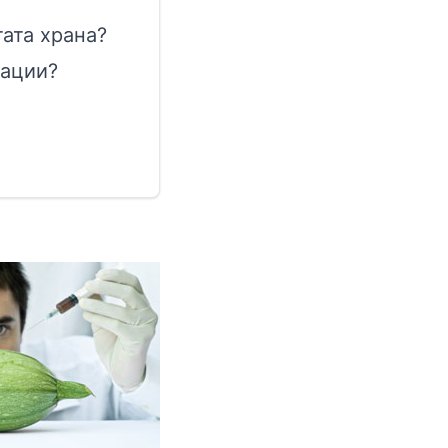
ата храна?
лации?