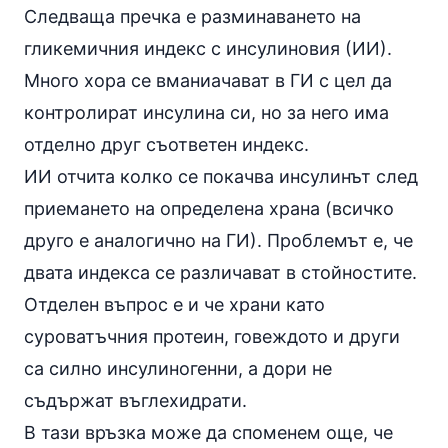
Следваща пречка е разминаването на
гликемичния индекс с инсулиновия (ИИ).
Много хора се вманиачават в ГИ с цел да
контролират инсулина си, но за него има
отделно друг съответен индекс.
ИИ отчита колко се покачва инсулинът след
приемането на определена храна (всичко
друго е аналогично на ГИ). Проблемът е, че
двата индекса се различават в стойностите.
Отделен въпрос е и че храни като
суроватъчния протеин, говеждото и други
са силно инсулиногенни, а дори не
съдържат въглехидрати.
В тази връзка може да споменем още, че