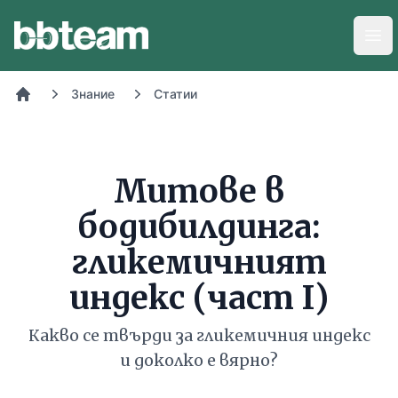
BB-Team
Отв
Знание
Статии
Начало
Митове в
бодибилдинга:
гликемичният
индекс (част I)
Какво се твърди за гликемичния индекс
и доколко е вярно?