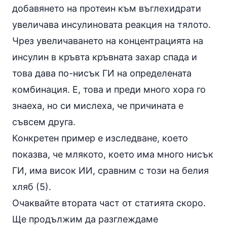
добавянето на протеин към въглехидрати
увеличава инсулиновата реакция на тялото.
Чрез увеличаването на концентрацията на
инсулин в кръвта кръвната захар спада и
това дава по-нисък ГИ на определената
комбинация. Е, това и преди много хора го
знаеха, но си мислеха, че причината е
съвсем друга.
Конкретен пример е изследване, което
показва, че млякото, което има много нисък
ГИ, има висок ИИ, сравним с този на белия
хляб (5).
Очаквайте
втората част от статията
скоро.
Ще продължим да разглеждаме