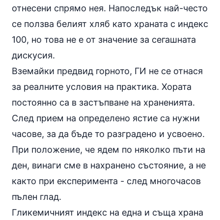
отнесени спрямо нея. Напоследък най-често
се ползва белият хляб като храната с индекс
100, но това не е от значение за сегашната
дискусия.
Вземайки предвид горното, ГИ не се отнася
за реалните условия на практика. Хората
постоянно са в застъпване на храненията.
След прием на определено ястие са нужни
часове, за да бъде то разградено и усвоено.
При положение, че ядем по няколко пъти на
ден, винаги сме в нахранено състояние, а не
както при експеримента - след многочасов
пълен глад.
Гликемичният индекс на една и съща храна