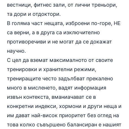
вестници, фитнес зали, от лични треньори,
та дори и отдоктори.
В голяма част нещата, изброени по-горе, НЕ
са верни, а в друга са изключително
противоречиви и не могат да се докажат
научно.
С цел да вземат максималното от своите
тренировки и хранителни режими,
трениращите често задълбват прекалено
много в мисленето, вадят информация
извън контекста, вманиачават се в
конкретни индекси, хормони и други неща и
им дават най-висок приоритет без оглед на
това колко съвършено балансиран е нашият