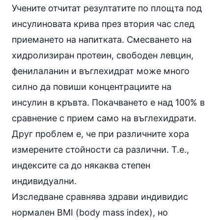
Учените отчитат резултатите по площта под
инсулиновата крива през втория час след
приемането на напитката. Смесването на
хидролизиран протеин, свободен
левцин
,
фенилаланин и въглехидрат може много
силно да повиши концентрациите на
инсулин в кръвта. Покачването е над 100% в
сравнение с прием само на въглехидрати.
Друг проблем е, че при различните хора
измерените стойности са различни. Т.е.,
индексите са до някаква степен
индивидуални.
Изследване сравнява здрави индивидис
нормален BMI (body mass index), но