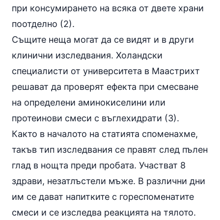
при консумирането на всяка от двете храни
поотделно (2).
Същите неща могат да се видят и в други
клинични изследвания. Холандски
специалисти от университета в Маастрихт
решават да проверят ефекта при смесване
на определени аминокиселини или
протеинови смеси с въглехидрати (3).
Както в началото на статията споменахме,
такъв тип изследвания се правят след пълен
глад в нощта преди пробата. Участват 8
здрави, незатлъстели мъже. В различни дни
им се дават напитките с гореспоменатите
смеси и се изследва реакцията на тялото.