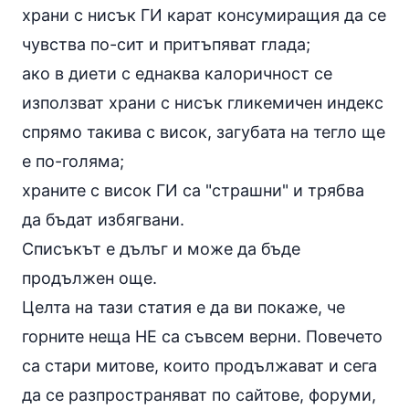
храни с нисък ГИ карат консумиращия да се
чувства по-сит и притъпяват глада;
ако в диети с еднаква калоричност се
използват храни с нисък гликемичен индекс
спрямо такива с висок, загубата на тегло ще
е по-голяма;
храните с висок ГИ са "страшни" и трябва
да бъдат избягвани.
Списъкът е дълъг и може да бъде
продължен още.
Целта на тази статия е да ви покаже, че
горните неща НЕ са съвсем верни. Повечето
са стари митове, които продължават и сега
да се разпространяват по сайтове, форуми,