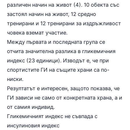
различен начин на живот (4). 10 обекта със
застоял начин на живот, 12 средно
тренирани и 12 тренирани за издръжливост
човека вземат участие.
Между първата и последната група се
отчита значителна разлика в гликемичния
индекс (23 единици). Изводът е, че при
спортистите ГИ на същите храни са по-
ниски.
Резултатът е интересен, защото показва, че
ГИ зависи не само от конкретната храна, а и
от самия индивид.
Гликемичният индекс не съвпада с
инсулиновия индекс