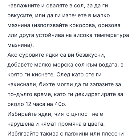
навлажните и оваляте в сол, за да ги
овкусите, или да ги изпечете в малко
мазнина (използвайте кокосова, оризова
или друга устойчива на висока температура
мазнина).
Ако суровите ядки са ви безвкусни,
добавете малко морска сол към водата, в
която ги киснете. След като сте ги
накиснали, бихте могли да ги запазите за
по-дълго време, като ги дехидратирате за
около 12 часа на 40о.
Избирайте ядки, чиято цялост не е
нарушена и нямат промяна в цвета.
Избягвайте такива с паяжини или плесени