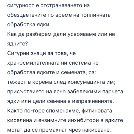
сигурност е отстраняването на
обезцветените по време на топлинната
обработка ядки.
Как да разберем дали усвояваме или не
ядките?
Сигурни знаци за това, че
храносмилателната ни система не
обработва ядките и семената, са:
тежест в корема след консумацията им;
присъствието на ясно забележими парчета
ядки или цели семена в изпражненията.
Както по-горе споменахме, фитиновата
киселина и ензимните инхибитори в ядките
могат да се премахнат чрез накисване.