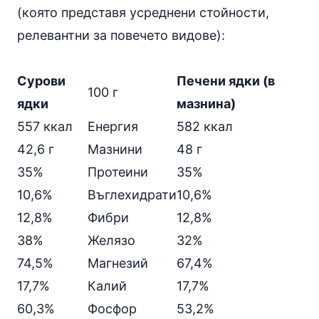
(която представя усреднени стойности,
релевантни за повечето видове):
Сурови
Печени ядки (в
100 г
ядки
мазнина)
557 ккал
Енергия
582 ккал
42,6 г
Мазнини
48 г
35%
Протеини
35%
10,6%
Въглехидрати
10,6%
12,8%
Фибри
12,8%
38%
Желязо
32%
74,5%
Магнезий
67,4%
17,7%
Калий
17,7%
60,3%
Фосфор
53,2%