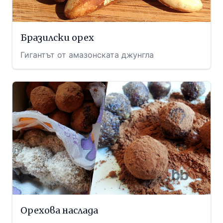
Бразилски орех
Гигантът от амазонската джунгла
Орехова наслада