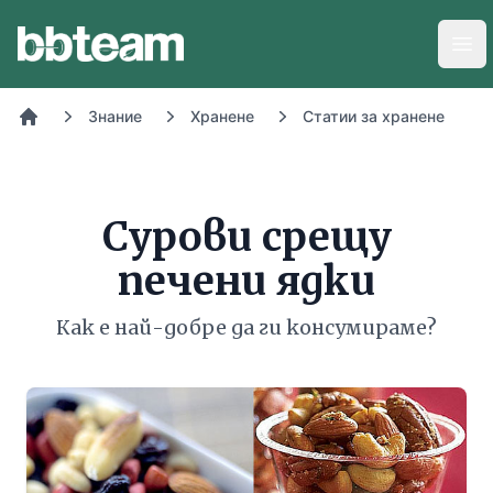
BB-Team
Отв
Знание
Хранене
Статии за хранене
Начало
Сурови срещу
печени ядки
Как е най-добре да ги консумираме?