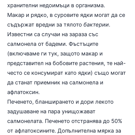
хранителни недоимъци в организма.
Макар и рядко, в суровите ядки могат да се
съдържат вредни за тялото
бактерии
.
Известни са случаи на зараза със
салмонела от
бадеми
. Фъстъците
(включваме ги тук, защото макар и
представител на бобовите растения, те най-
често се консумират като ядки) също могат
да станат приемник на салмонела и
афлатоксин.
Печенето, бланширането и дори лекото
задушаване на пара унищожават
салмонелата. Печенето отстранява до 50%
от афлатоксините. Допълнителна мярка за