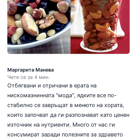
Маргарита Манева
Чете се за 4 мин.
Отбягвани и отричани в ерата на
нискомазнинната "мода", ядките все по-
стабилно се завръщат в менюто на хората,
които започват да ги разпознават като ценен
източник на нутриенти. Много от нас ги
консумират заради полезните за здравето