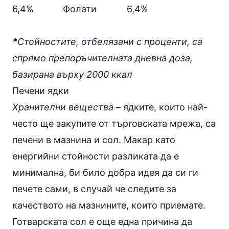
6,4%
Фолати
6,4%
*
Стойностите, отбелязани с проценти, са
спрямо препоръчителната дневна доза,
базирана върху 2000 ккал
Печени ядки
Хранителни вещества
– ядките, които най-
често ще закупите от търговската мрежа, са
печени в мазнина и
сол
. Макар като
енергийни стойности разликата да е
минимална, би било добра идея да си ги
печете сами, в случай че следите за
качеството на мазнините, които приемате.
Готварската сол е още една причина да