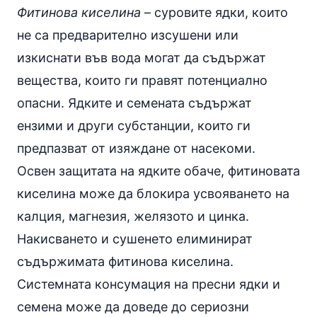
Фитинова киселина
– суровите ядки, които
не са предварително изсушени или
изкиснати във вода могат да съдържат
вещества, които ги правят потенциално
опасни. Ядките и семената съдържат
ензими и други субстанции, които ги
предпазват от изяждане от насекоми.
Освен защитата на ядките обаче, фитиновата
киселина може да блокира усвояването на
калция, магнезия, желязото и цинка.
Накисването и сушенето елиминират
съдържимата фитинова киселина.
Системната консумация на пресни ядки и
семена може да доведе до сериозни