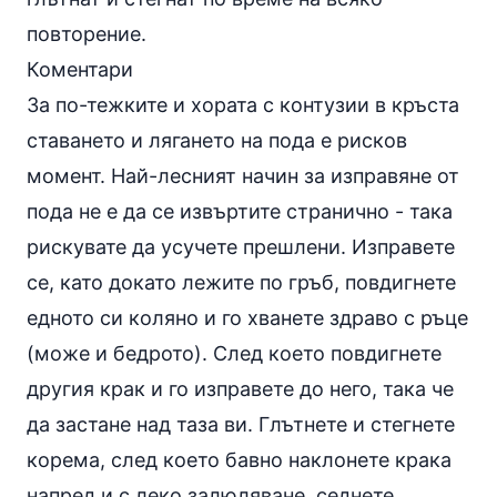
повторение.
Коментари
За по-тежките и хората с контузии в кръста
ставането и лягането на пода е рисков
момент. Най-лесният начин за изправяне от
пода не е да се извъртите странично - така
рискувате да усучете прешлени. Изправете
се, като докато лежите по гръб, повдигнете
едното си коляно и го хванете здраво с ръце
(може и бедрото). След което повдигнете
другия крак и го изправете до него, така че
да застане над таза ви. Глътнете и стегнете
корема, след което бавно наклонете крака
напред и с леко залюляване, седнете.