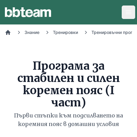
BB-Team
Отв
Знание
Тренировки
Тренировъчни прогр
Начало
Програма за
стабилен и силен
коремен пояс (I
част)
Първи стъпки към подсилването на
коремния пояс в домашни условия