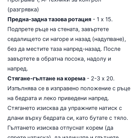
(разгрявка)
Предна-задна тазова ротация
- 1 х 15.
Подпрете ръце на стената, завъртете
седалището си нагоре и назад (надупване),
без да местите таза напред-назад. После
завъртете в обратна посока, надолу и
напред.
Стягане-гълтане на корема
- 2-3 х 20.
Изпълнява се в изправено положение с ръце
на бедрата и леко приведени напред.
Стягането изисква да упражните натиск с
длани върху бедрата си, като бутате с тяло.
Гълтането изисква отпуснат корем (да
спрете натиска), да издишате и глътнете