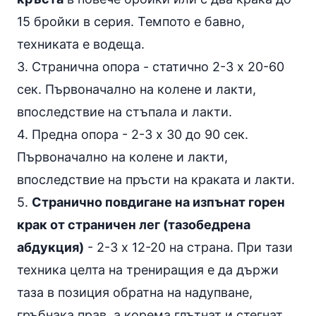
15 бройки в серия. Темпото е бавно,
техниката е водеща.
3.
Странична опора
- статично 2-3 х 20-60
сек. Първоначално на колене и лакти,
впоследствие на стъпала и лакти.
4.
Предна опора
- 2-3 х 30 до 90 сек.
Първоначално на колене и лакти,
впоследствие на пръсти на краката и лакти.
5.
Странично повдигане на изпънат горен
крак от страничен лег (тазобедрена
абдукция)
- 2-3 х 12-20 на страна. При тази
техника целта на трениращия е да държи
таза в позиция обратна на надупване,
гръбнака прав, а корема глътнат и стегнат.