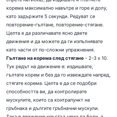
корема максимално навътре и горе и долу,
като задържите 5 секунди. Редуват се
повторение-гълтане, повторение-стягане.
Целта е да различавате ясно двете
движения и да можете да ги изпълнявате
като части от по-сложни упражнения.
Гълтане на корема след стягане
- 2-3 х 10.
Тук редът на движение е: издишвате,
гълтате корем и без да го извеждате напред,
стягате корема. Целта е да се подобри
способността ви, да контролирате
мускулите, които са контрапункт на
гръбнака и дългите гръбначни мускули.
Така в движение кръстът няма да боли, а