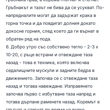
Гръбнакът и тазът не бива да се усукват. По-
напредналите могат да задържат крака в
горна точка и да повдигат долния докато
докосне горния, след което да ги върнат в
обратен ред на пода.
6.
Добро утро със собствено тегло
- 2-3 х
10-20, с ръце встрани и отвеждане таза
назад - това е техника, която включва
седалищните мускули и задните бедра в
движението. Започва се с отвеждане таза
назад и тогава навеждане. Изправянето
започва първо с избутване таза напред и
тогава дърпане раменете назад. Коремът е
глътнат и стегнат по време на всяко