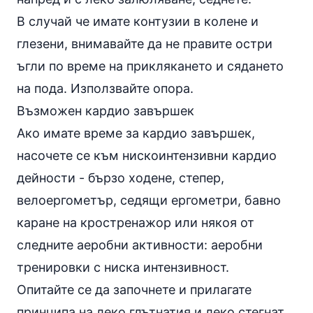
В случай че имате контузии в колене и
глезени, внимавайте да не правите остри
ъгли по време на приклякането и сядането
на пода. Използвайте опора.
Възможен кардио завършек
Ако имате време за кардио завършек,
насочете се към нискоинтензивни кардио
дейности - бързо ходене, степер,
велоергометър, седящи ергометри, бавно
каране на кростренажор или някоя от
следните аеробни активности:
аеробни
тренировки с ниска интензивност
.
Опитайте се да започнете и прилагате
принципа на леко глътнатия и леко стегнат