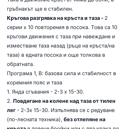
гръбнакът ще е стабилен.
Кръгова разгрявка на кръста и таза -
2
серии х 10 повторения в посока. Това са 10
кръгови движения с таза при навеждане и
изместване таза назад (ръце на кръста/на
таза) в едната посока и още толкова в
обратната.
Програма 1, B: базова сила и стабилност в
коремния пояс и таза
1.
Янда сгъвания
- 2-3 х 15-30.
2.
Повдигане на колене над таза от тилен
лег
- 2-3х 15-30. Изпълнява се с редуване
(по-лесната техника),
без отлепяне на
кръста
в повече бройки или с два крака до