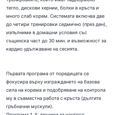
тегло, дискови хернии, болки в кръста и
много слаб корем. Системата включва две
до четири тренировки седмично (през ден),
изпълними в домашни условия със
същинска част до 30 мин. и възможност за
кардио удължаване на сесията.
Първата програма от поредицата се
фокусира върху изграждането на базова
сила на корема и подобряване на контрола
му в съвместна работа с кръста (дългите
гръбначни мускули).
Програма 1, А: техники за контрол