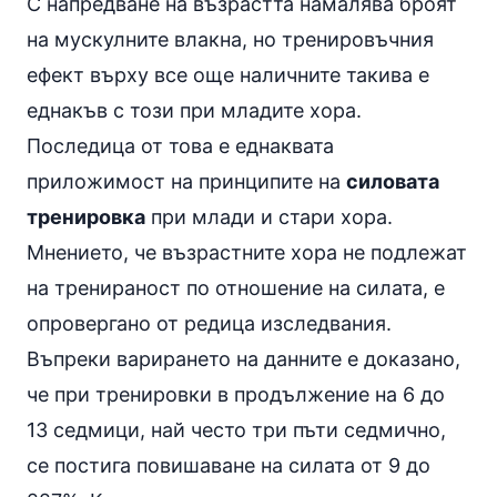
С напредване на възрастта намалява броят
на мускулните влакна, но тренировъчния
ефект върху все още наличните такива е
еднакъв с този при младите хора.
Последица от това е еднаквата
приложимост на принципите на
силовата
тренировка
при млади и стари хора.
Мнението, че възрастните хора не подлежат
на тренираност по отношение на силата, е
опровергано от редица изследвания.
Въпреки варирането на данните е доказано,
че при тренировки в продължение на 6 до
13 седмици, най често три пъти седмично,
се постига повишаване на силата от 9 до