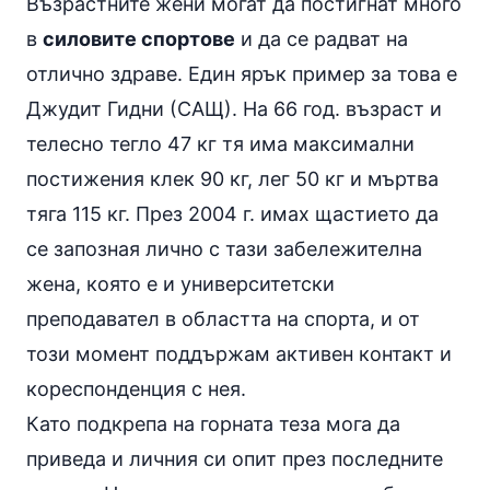
Възрастните жени могат да постигнат много
в
силовите спортове
и да се радват на
отлично здраве. Един ярък пример за това е
Джудит Гидни (САЩ). На 66 год. възраст и
телесно тегло 47 кг тя има максимални
постижения
клек
90 кг, лег 50 кг и
мъртва
тяга
115 кг. През 2004 г. имах щастието да
се запозная лично с тази забележителна
жена, която е и университетски
преподавател в областта на спорта, и от
този момент поддържам активен контакт и
кореспонденция с нея.
Като подкрепа на горната теза мога да
приведа и личния си опит през последните