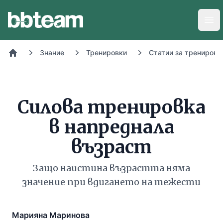
BB-Team
Отв
Знание
Тренировки
Статии за тренировк
Начало
Силова тренировка
в напреднала
възраст
Защо наистина възрастта няма
значение при вдигането на тежести
Марияна Маринова