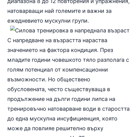
диапазона 8 до 12 повторения и
упражнения
,
натоварващи най големите и важни за
ежедневието мускулни групи.
С напредване на възрастта нараства
значението на фактора кондиция. През
младите години човешкото тяло разполага с
голям потенциал от компенсационни
възможности. Но обществено
обусловената, често съществуваща в
продължение на дълги години липса на
тренировъчно натоварване води в старостта
до една мускулна инсуфициенция, която
може да повлияе решително върху