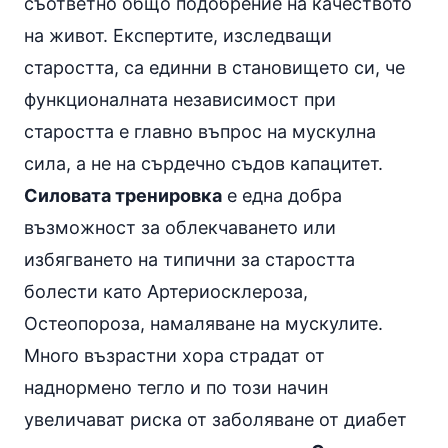
съответно общо подобрение на качеството
на живот. Експертите, изследващи
старостта, са единни в становището си, че
функционалната независимост при
старостта е главно въпрос на мускулна
сила, а не на сърдечно съдов капацитет.
Силовата тренировка
е една добра
възможност за облекчаването или
избягването на типични за старостта
болести като Артериосклероза,
Остеопороза, намаляване на мускулите.
Много възрастни хора страдат от
наднормено тегло и по този начин
увеличават риска от заболяване от диабет