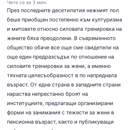
Чете се за 3 мин.
През последните десетилетия нежният пол
беше приобщен постепенно към културизма
и митовете относно силовата тренировка на
жените бяха преодолени. В съвременното
общество обаче все още сме свидетели на
още един предразсъдък по отношение на
силовите тренировки за жени, а именно
тяхната целесъобразност в по напреднала
възраст. От една страна в западните страни
нараства непрестанно броят на
институциите, предлагащи организирани
форми на занимания с тежести за жени в
пенсионна възраст, както и публикуващи