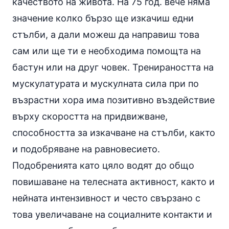
качеството на живота. На 75 год. вече няма
значение колко бързо ще изкачиш едни
стълби, а дали можеш да направиш това
сам или ще ти е необходима помощта на
бастун или на друг човек. Тренираността на
мускулатурата и мускулната сила при по
възрастни хора има позитивно въздействие
върху скоростта на придвижване,
способността за изкачване на стълби, както
и подобряване на равновесието.
Подобренията като цяло водят до общо
повишаване на телесната активност, както и
нейната интензивност и често свързано с
това увеличаване на социалните контакти и