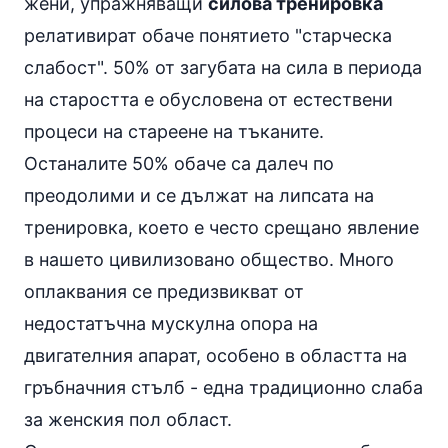
жени, упражняващи
силова тренировка
релативират обаче понятието "старческа
слабост". 50% от загубата на сила в периода
на старостта е обусловена от естествени
процеси на стареене на тъканите.
Останалите 50% обаче са далеч по
преодолими и се дължат на липсата на
тренировка, което е често срещано явление
в нашето цивилизовано общество. Много
оплаквания се предизвикват от
недостатъчна мускулна опора на
двигателния апарат, особено в областта на
гръбначния стълб - една традиционно слаба
за женския пол област.