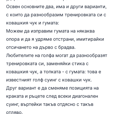
Освен основните два, има и други варианти,
с които да разнообразим тренировката си с
ковашкия чук и гумата:
Можем да изправим гумата на някаква
опора и да я удряме отстрани, имитирайки
отсичането на дърво с брадва.
Любителите на голфа могат да разнообразят
тренировката си, заменяйки стика с
ковашкия чук, а топката - с гумата: това е
известният голф суинг с ковашки чук.
Друг вариант е да сменяме позицията на
краката и ръцете след всеки диагонален
суинг, въртейки такъв отдясно с такъв
отляво.