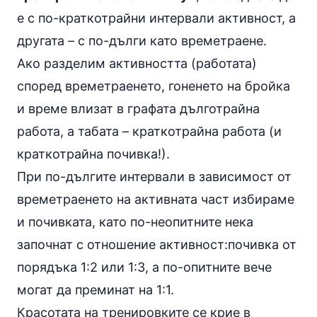
е с по-краткотрайни интервали активност, а
другата – с по-дълги като времетраене.
Ако разделим активността (работата)
според времетраенето, гоненето на бройка
и време влизат в графата дълготрайна
работа, а табата – краткотрайна работа (и
краткотрайна почивка!).
При по-дългите интервали в зависимост от
времетраенето на активната част избираме
и почивката, като по-неопитните нека
започнат с отношение активност:почивка от
порядъка 1:2 или 1:3, а по-опитните вече
могат да преминат на 1:1.
Красотата на тренировките се крие в