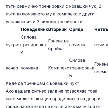
пъти седмично тренировки с ковашки чук, 2
пъти включването му в комплекс с други
упражнения и 3 силови тренировки:
Понеделник
Вторник
Сряда
Четв
Силова
Гонене на
сутрин
тренировка
почивка
почив
бройка
А
Силова
Гонене
вечер
почивка
Комплекс
тренировка
време
Б
Къде да тренирам с ковашки чук?
Ако вашата фитнес зала не позволява това,
нито можете вкъщи поради липса на двор и
гараж, можете да се включите към някоя от