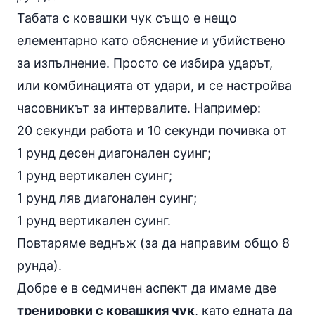
Табата с ковашки чук също е нещо
елементарно като обяснение и убийствено
за изпълнение. Просто се избира ударът,
или комбинацията от удари, и се настройва
часовникът за интервалите. Например:
20 секунди работа и 10 секунди почивка от
1 рунд десен диагонален суинг;
1 рунд вертикален суинг;
1 рунд ляв диагонален суинг;
1 рунд вертикален суинг.
Повтаряме веднъж (за да направим общо 8
рунда).
Добре е в седмичен аспект да имаме две
тренировки с ковашкия чук
, като едната да