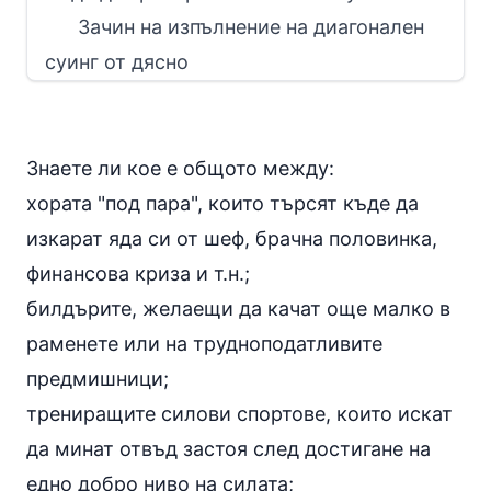
Зачин на изпълнение на диагонален
суинг от дясно
Знаете ли кое е общото между:
хората "под пара", които търсят къде да
изкарат яда си от шеф, брачна половинка,
финансова криза и т.н.;
билдърите, желаещи да качат още малко в
раменете или на трудноподатливите
предмишници;
трениращите силови спортове, които искат
да минат отвъд застоя след достигане на
едно добро ниво на силата;