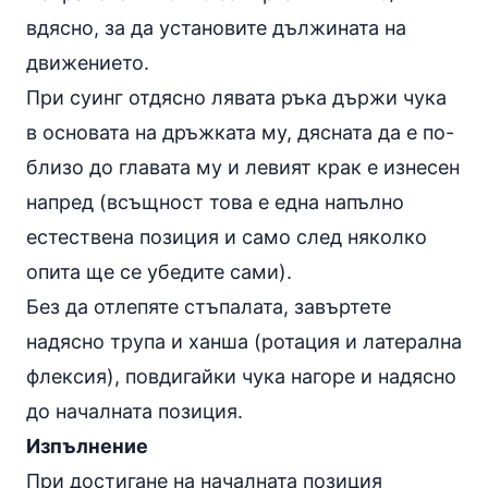
вдясно, за да установите дължината на
движението.
При суинг отдясно лявата ръка държи чука
в основата на дръжката му, дясната да е по-
близо до главата му и левият крак е изнесен
напред (всъщност това е една напълно
естествена позиция и само след няколко
опита ще се убедите сами).
Без да отлепяте стъпалата, завъртете
надясно трупа и ханша (ротация и латерална
флексия), повдигайки чука нагоре и надясно
до началната позиция.
Изпълнение
При достигане на началната позиция