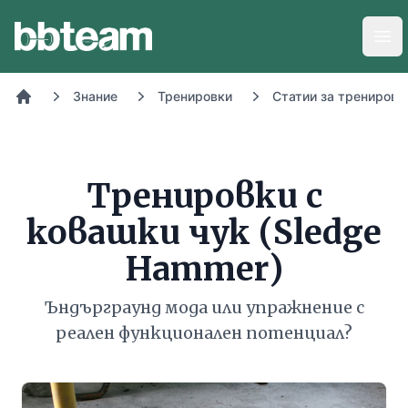
BB-Team
Отв
Знание
Тренировки
Статии за тренировк
Начало
Тренировки с
ковашки чук (Sledge
Hammer)
Ъндърграунд мода или упражнение с
реален функционален потенциал?