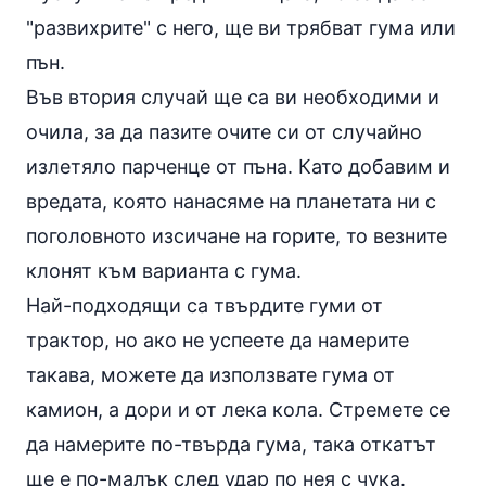
"развихрите" с него, ще ви трябват гума или
пън.
Във втория случай ще са ви необходими и
очила, за да пазите очите си от случайно
излетяло парченце от пъна. Като добавим и
вредата, която нанасяме на планетата ни с
поголовното изсичане на горите, то везните
клонят към варианта с гума.
Най-подходящи са твърдите гуми от
трактор, но ако не успеете да намерите
такава, можете да използвате гума от
камион, а дори и от лека кола. Стремете се
да намерите по-твърда гума, така откатът
ще е по-малък след удар по нея с чука.