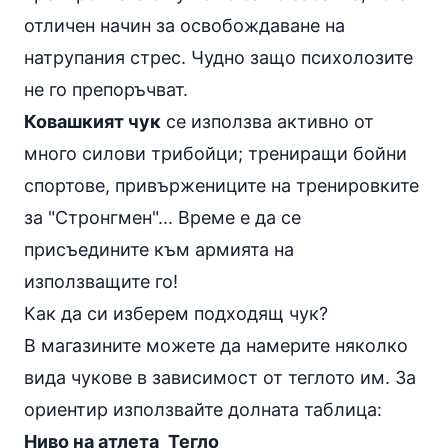
отличен начин за освобождаване на
натрупания стрес. Чудно защо психолозите
не го препоръчват.
Ковашкият чук
се използва активно от
много силови трибойци; трениращи
бойни
спортове
, привържениците на тренировките
за "Стронгмен"... Време е да се
присъедините към армията на
използващите го!
Как да си изберем подходящ чук?
В магазините можете да намерите няколко
вида чукове в зависимост от теглото им. За
ориентир използвайте долната таблица:
Ниво на атлета
Тегло