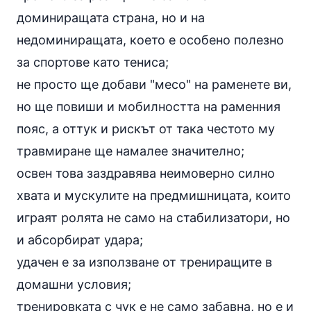
доминиращата страна, но и на
недоминиращата, което е особено полезно
за спортове като тениса;
не просто ще добави "месо" на раменете ви,
но ще повиши и мобилността на раменния
пояс, а оттук и рискът от така честото му
травмиране ще намалее значително;
освен това заздравява неимоверно силно
хвата и мускулите на предмишницата, които
играят ролята не само на стабилизатори, но
и абсорбират удара;
удачен е за използване от трениращите в
домашни условия;
тренировката с чук е не само забавна, но е и