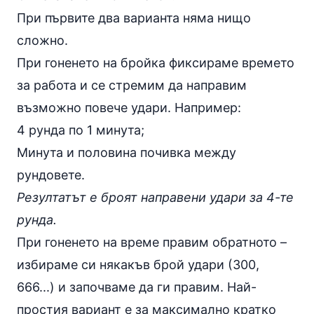
При първите два варианта няма нищо
сложно.
При гоненето на бройка фиксираме времето
за работа и се стремим да направим
възможно повече удари. Например:
4 рунда по 1 минута;
Минута и половина почивка между
рундовете.
Резултатът е броят направени удари за 4-те
рунда.
При гоненето на време правим обратното –
избираме си някакъв брой удари (300,
666...) и започваме да ги правим. Най-
простия вариант е за максимално кратко