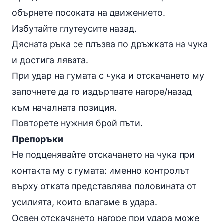
обърнете посоката на движението.
Избутайте глутеусите назад.
Дясната ръка се плъзва по дръжката на чука
и достига лявата.
При удар на гумата с чука и отскачането му
започнете да го издърпвате нагоре/назад
към началната позиция.
Повторете нужния брой пъти.
Препоръки
Не подценявайте отскачането на чука при
контакта му с гумата: именно контролът
върху отката представлява половината от
усилията, които влагаме в удара.
Освен отскачането нагоре при удара може