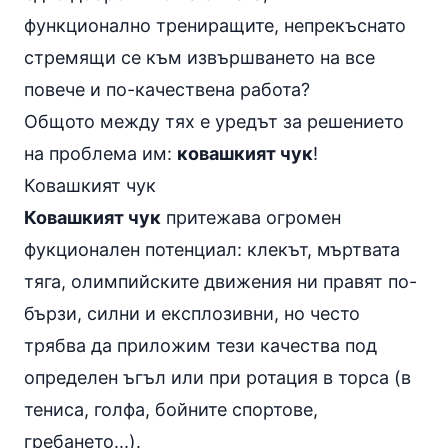
функционално трениращите, непрекъснато
стремящи се към извършването на все
повече и по-качествена работа?
Общото между тях е уредът за решението
на проблема им:
ковашкият чук
!
Ковашкият чук
Ковашкият чук
притежава огромен
фукционален потенциал: клекът, мъртвата
тяга, олимпийските движения ни правят по-
бързи, силни и експлозивни, но често
трябва да приложим тези качества под
определен ъгъл или при ротация в торса (в
тениса, голфа, бойните спортове,
гребането...).