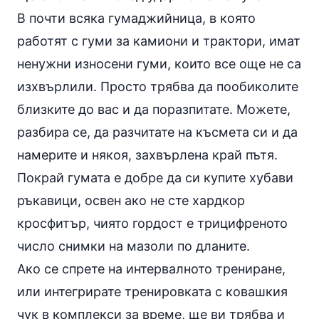
В почти всяка гумаджийница, в която
работят с гуми за камиони и трактори, имат
ненужни износени гуми, които все още не са
изхвърлили. Просто трябва да пообиколите
близките до вас и да поразпитате. Можете,
разбира се, да разчитате на късмета си и да
намерите и някоя, захвърлена край пътя.
Покрай гумата е добре да си купите хубави
ръкавици, освен ако не сте хардкор
кросфитър, чиято гордост е трицифреното
число снимки на мазоли по дланите.
Ако се спрете на интервалното трениране,
или интегрирате тренировката с ковашкия
чук в комплекси за време, ще ви трябва и