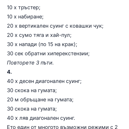
10 х тръстер;
10 х набиране;
20 х вертикален суинг с ковашки чук;
20 х сумо тяга и хай-пул;
30 х
напади
(по 15 на крак);
30 сек обратни
хиперекстензии
;
Повторете 3 пъти.
4.
40 х десен диагонален суинг;
30 скока на гумата;
20 м обръщане на гумата;
30 скока на гумата;
40 х ляв диагонален суинг.
Ето един от многото възможни режими с 2