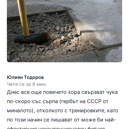
Юлиян Тодоров
Чете се за 8 мин.
Днес все още повечето хора свързват чука
по-скоро със сърпа (гербът на СССР от
миналото), отколкото с тренировките, като
по този начин се лишават от може би най-
ефективния неконвенционален фитнес