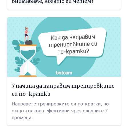
внимаваме, когато ги четем?
7 начина да направим тренировките
си по-кратки
Направете тренировките си по-кратки, но
също толкова ефективни чрез следните 7
промени.