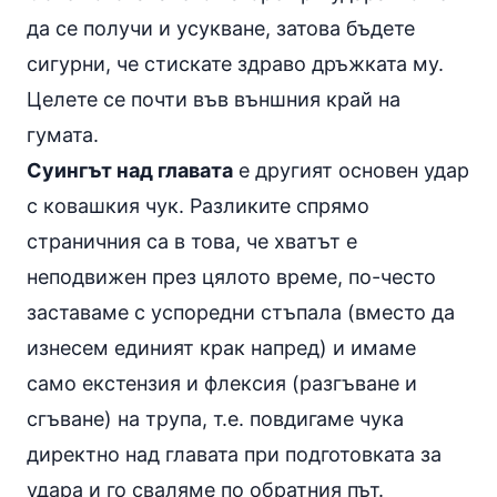
да се получи и усукване, затова бъдете
сигурни, че стискате здраво дръжката му.
Целете се почти във външния край на
гумата.
Суингът над главата
е другият основен удар
с ковашкия чук. Разликите спрямо
страничния са в това, че хватът е
неподвижен през цялото време, по-често
заставаме с успоредни стъпала (вместо да
изнесем единият крак напред) и имаме
само екстензия и флексия (разгъване и
сгъване) на трупа, т.е. повдигаме чука
директно над главата при подготовката за
удара и го сваляме по обратния път.