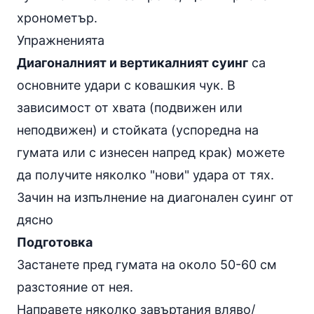
хронометър.
Упражненията
Диагоналният и вертикалният суинг
са
основните удари с ковашкия чук. В
зависимост от хвата (подвижен или
неподвижен) и стойката (успоредна на
гумата или с изнесен напред крак) можете
да получите няколко "нови" удара от тях.
Зачин на изпълнение на диагонален суинг от
дясно
Подготовка
Застанете пред гумата на около 50-60 см
разстояние от нея.
Направете няколко завъртания вляво/