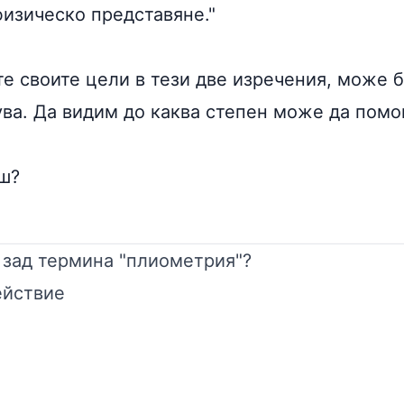
физическо представяне."
те своите цели в тези две изречения, може 
ва. Да видим до каква степен може да помог
ш?
 зад термина "плиометрия"?
ействие