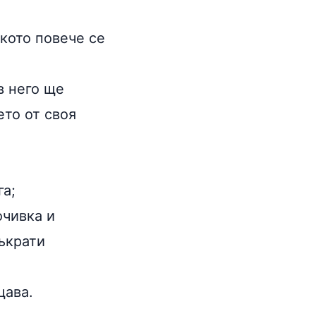
кото повече се
в него ще
ето от своя
га;
очивка и
ъкрати
щава.