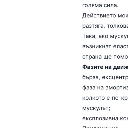
голяма сила.
Действието мож
разтяга, толков
Така, ако муску
възникнат елас
страна ще помо
Фазите на движ
бърза, ексцентр
фаза на амортиз
колкото е по-кр
мускулът;
експлозивна ко