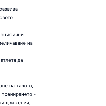
развива
овото
специфични
величаване на
 атлета да
.
ане на тялото,
 тренирането -
чни движения,