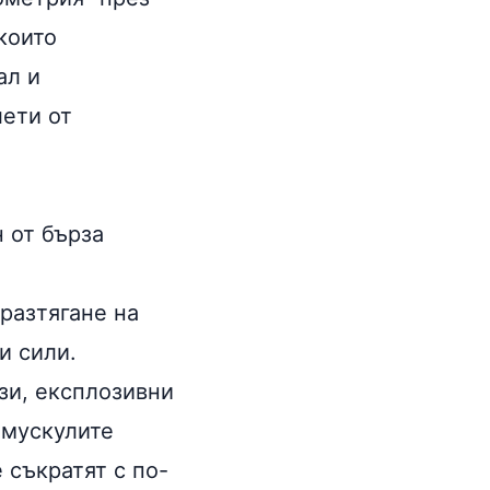
които
ал и
лети от
н от бърза
разтягане на
и сили.
зи, експлозивни
 мускулите
 съкратят с по-