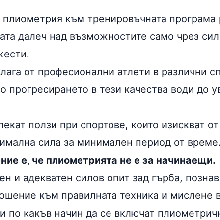
 плиометрия към тренировъчната програма 
лата далеч над възможностите само чрез сил
жести.
илага от професионални атлети в различни 
о прогресирането в тези качества води до у
лекат ползи при спортове, които изискват от
имална сила за минимален период от време
ние е, че плиометрията не е за начинаещи.
н и адекватен силов опит зад гърба, познав
ошение към правилната техника и мислене в
а и по какъв начин да се включат плиометри