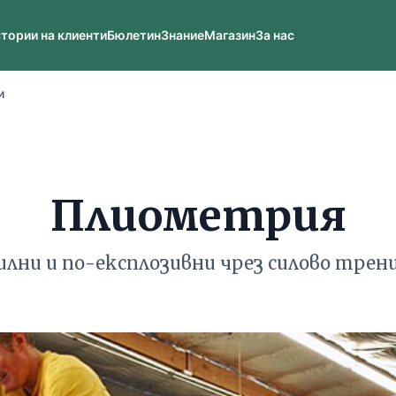
тории на клиенти
Бюлетин
Знание
Магазин
За нас
и
Плиометрия
илни и по-експлозивни чрез силово трен