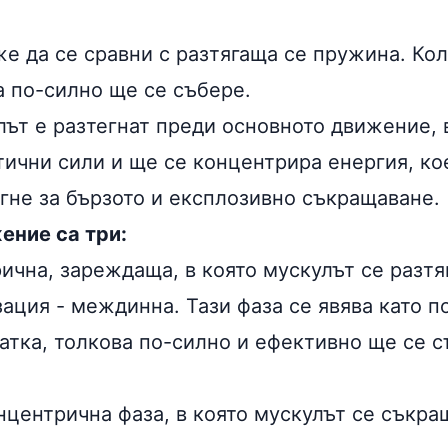
е да се сравни с разтягаща се пружина. Кол
а по-силно ще се събере.
лът е разтегнат преди основното движение, 
тични сили и ще се концентрира енергия, ко
гне за бързото и експлозивно съкращаване.
ение са три:
ична, зареждаща, в която мускулът се разтя
ация - междинна. Тази фаза се явява като п
атка, толкова по-силно и ефективно ще се с
нцентрична фаза, в която мускулът се съкра