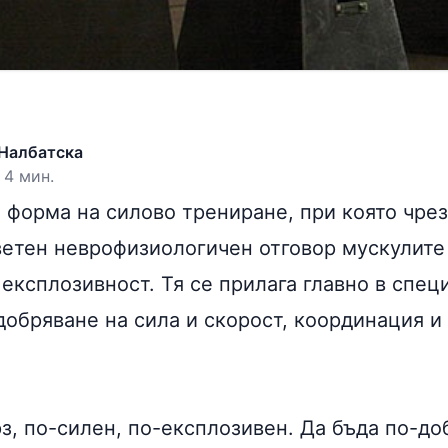
Налбатска
 4 мин.
 форма на силово трениране, при която чре
ветен неврофизиологичен отговор мускулите
 експлозивност. Тя се прилага главно в спе
добряване на сила и скорост, координация и
з, по-силен, по-експлозивен. Да бъда по-до