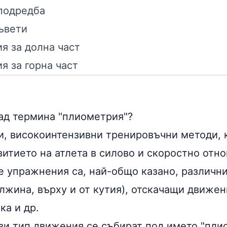
подредба
ъвети
я за долна част
я за горна част
зад термина "плиометрия"?
, високоинтензивни тренировъчни методи, 
витието на атлета в силово и скоростно отн
 упражнения са, най-общо казано, различни
лжина, върху и от кутия), отскачащи движен
ка и др.
ози тип движения се събират под името "пли