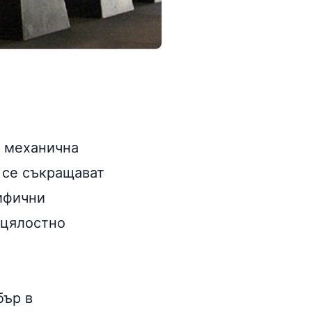
з механична
 се съкращават
цифични
 цялостно
бър в