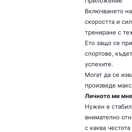
Приложение
Включването на
скоростта и си
трениране с те
Ето защо се пр
спортове, къдет
успехите.
Могат да се изв
произведе макс
Личното ми мне
Нужен е стабиле
внимателно отн
с каква честот