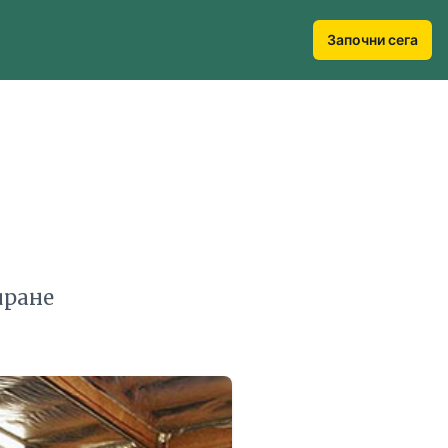
Започни сега
иране