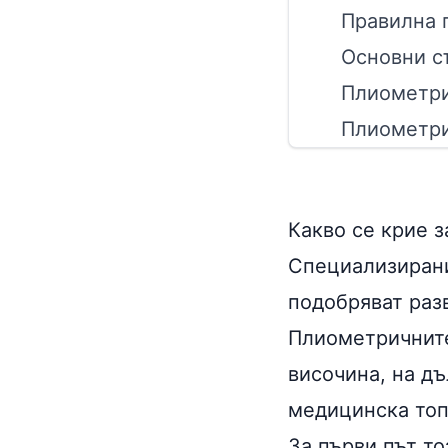
Правилна 
Основни с
Плиометри
Плиометри
Какво се крие 
Специализирани
подобряват раз
Плиометричните
височина, на дъ
медицинска топ
За първи път т