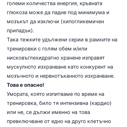
големи количества енергия, кръвната
глюкоза може да падне под минимума и
мозъкът да изключи (хипогликемичен
припадък).
Така тежките удължени серии в рамките на
тренировки с голям обем и/или
нисковъглехидратно хранене изправят
мускулното изхранване като конкурент на
мозъчното и нервнотъканното изхранване.
Това е опасно!
Умората, която изпитваме по време на
тренировка, било тя интензивна (
кардио
)
или не, се дължи именно на това
превключване от едно на друго клетъчно