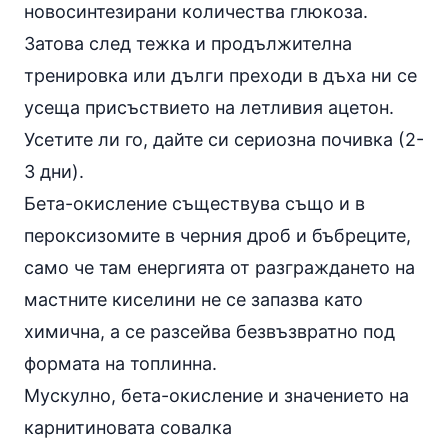
новосинтезирани количества глюкоза.
Затова след тежка и продължителна
тренировка или дълги преходи в дъха ни се
усеща присъствието на летливия ацетон.
Усетите ли го, дайте си сериозна почивка (2-
3 дни).
Бета-окисление съществува също и в
пероксизомите в черния дроб и бъбреците,
само че там енергията от разграждането на
мастните киселини не се запазва като
химична, а се разсейва безвъзвратно под
формата на топлинна.
Мускулно, бета-окисление и значението на
карнитиновата совалка