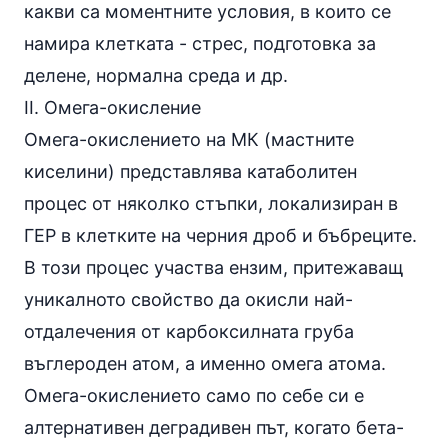
какви са моментните условия, в които се
намира клетката - стрес, подготовка за
делене, нормална среда и др.
II. Омега-окисление
Омега-окислението на МК (мастните
киселини) представлява катаболитен
процес от няколко стъпки, локализиран в
ГЕР в клетките на черния дроб и бъбреците.
В този процес участва ензим, притежаващ
уникалното свойство да окисли най-
отдалечения от карбоксилната груба
въглероден атом, а именно омега атома.
Омега-окислението само по себе си е
алтернативен деградивен път, когато бета-