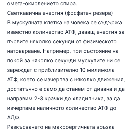
омега-окислението спира.
Светкавична енергия (фосфатен резерв)
В мускулната клетка на човека се съдържа
известно количество АТФ, даващ енергия за
първите няколко секунди от физическото
натоварване. Например, при състояние на
покой за няколко секунди мускулите ни се
зареждат с приблизително 10 милимола
АТФ, което се изчерпва с няколко движения,
достатъчно е само да станем от дивана и да
направим 2-3 крачки до хладилника, за да
изчерпаме наличното количество АТФ до
АДФ.
Разкъсването на макроергичната връзка