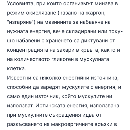
Условията, при които организмът минава в
режим окисляване (казано на жаргон,
"изгаряне") на мазнините за набавяне на
нужната енергия, вече складирани или току-
що набавени с храненето са диктувани от
концентрацията на захари в кръвта, както и
на количеството гликоген в мускулната
клетка.
Известни са няколко енергийни източника,
способни да заредят мускулите с енергия, и
само един източник, който мускулите ни
използват. Истинската енергия, използвана
при мускулните съкращения идва от
разкъсването на макроергичните връзки в