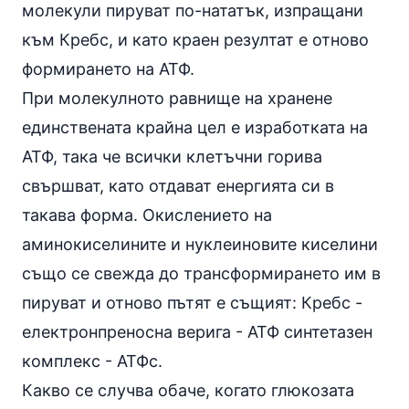
молекули пируват по-нататък, изпращани
към Кребс, и като краен резултат е отново
формирането на АТФ.
При молекулното равнище на хранене
единствената крайна цел е изработката на
АТФ, така че всички клетъчни горива
свършват, като отдават енергията си в
такава форма. Окислението на
аминокиселините и нуклеиновите киселини
също се свежда до трансформирането им в
пируват и отново пътят е същият: Кребс -
електронпреносна верига - АТФ синтетазен
комплекс - АТФс.
Какво се случва обаче, когато глюкозата