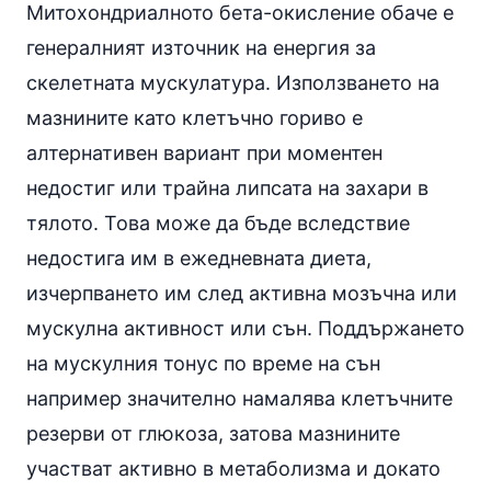
Митохондриалното бета-окисление обаче е
генералният източник на енергия за
скелетната мускулатура. Използването на
мазнините като клетъчно гориво е
алтернативен вариант при моментен
недостиг или трайна липсата на захари в
тялото. Това може да бъде вследствие
недостига им в ежедневната диета,
изчерпването им след активна мозъчна или
мускулна активност или сън. Поддържането
на мускулния тонус по време на сън
например значително намалява клетъчните
резерви от глюкоза, затова мазнините
участват активно в метаболизма и докато