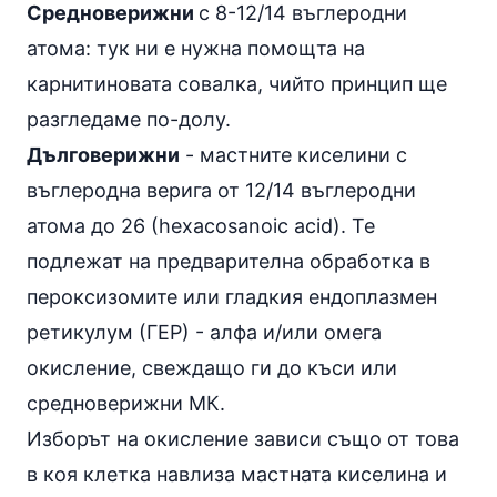
Средноверижни
с 8-12/14 въглеродни
атома: тук ни е нужна помощта на
карнитиновата совалка, чийто принцип ще
разгледаме по-долу.
Дълговерижни
- мастните киселини с
въглеродна верига от 12/14 въглеродни
атома до 26 (hexacosanoic acid). Те
подлежат на предварителна обработка в
пероксизомите или гладкия ендоплазмен
ретикулум (ГЕР) - алфа и/или омега
окисление, свеждащо ги до къси или
средноверижни МК.
Изборът на окисление зависи също от това
в коя клетка навлиза мастната киселина и