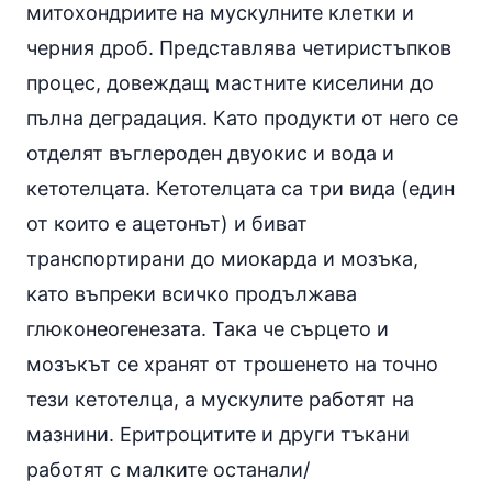
митохондриите на мускулните клетки и
черния дроб. Представлява четиристъпков
процес, довеждащ мастните киселини до
пълна деградация. Като продукти от него се
отделят въглероден двуокис и вода
и
кетотелцата.
Кетотелцата са три вида (един
от които е ацетонът) и биват
транспортирани до миокарда и мозъка,
като въпреки всичко продължава
глюконеогенезата
. Така че сърцето и
мозъкът се хранят от трошенето на точно
тези кетотелца, а мускулите работят на
мазнини. Еритроцитите и други тъкани
работят с малките останали/