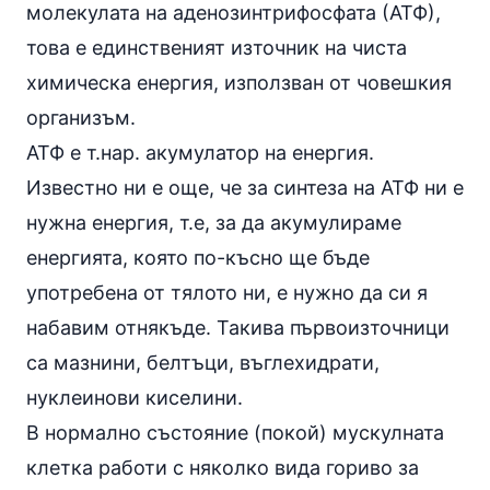
молекулата на аденозинтрифосфата (АТФ),
това е единственият източник на чиста
химическа енергия, използван от човешкия
организъм.
АТФ е т.нар. акумулатор на енергия.
Известно ни е още, че за синтеза на АТФ ни е
нужна енергия, т.е, за да акумулираме
енергията, която по-късно ще бъде
употребена от тялото ни, е нужно да си я
набавим отнякъде. Такива първоизточници
са мазнини, белтъци, въглехидрати,
нуклеинови киселини.
В нормално състояние (покой) мускулната
клетка работи с няколко вида гориво за