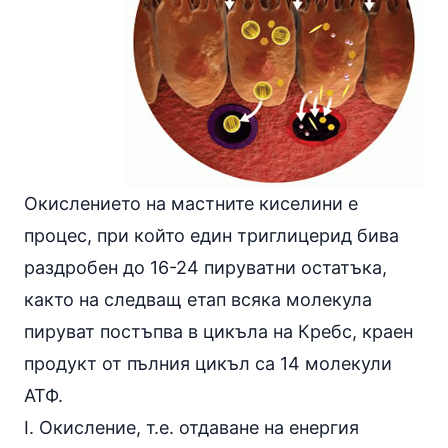
Окислението на мастните киселини е
процес, при който един триглицерид бива
раздробен до 16-24 пируватни остатъка,
както на следващ етап всяка молекула
пируват постъпва в цикъла на Кребс, краен
продукт от пълния цикъл са 14 молекули
АТФ.
I. Окисление, т.е. отдаване на енергия