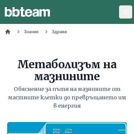
BB-Team
Отв
Знание
Здраве
Начало
Метаболизъм на
мазнините
Обяснение за пътя на мазнините от
мастните клетки до превръщането им
в енергия