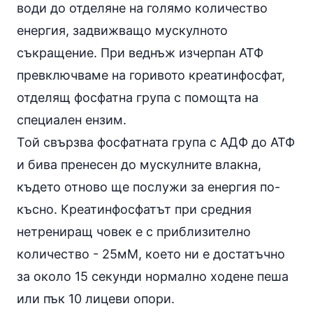
води до отделяне на голямо количество
енергия, задвижващо мускулното
съкращение. При веднъж изчерпан АТФ
превключваме на горивото креатинфосфат,
отделящ фосфатна група с помощта на
специален ензим.
Той свързва фосфатната група с АДФ до АТФ
и бива пренесен до мускулните влакна,
където отново ще послужи за енергия по-
късно. Креатинфосфатът при средния
нетрениращ човек е с приблизително
количество - 25мМ, което ни е достатъчно
за около 15 секунди нормално ходене пеша
или пък 10 лицеви опори.