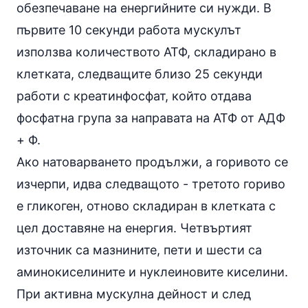
обезпечаване на енергийните си нужди. В
първите 10 секунди работа мускулът
използва количеството АТФ, складирано в
клетката, следващите близо 25 секунди
работи с креатинфосфат, който отдава
фосфатна група за направата на АТФ от АДФ
+ Ф.
Ако натоварването продължи, а горивото се
изчерпи, идва следващото - третото гориво
е гликоген, отново складиран в клетката с
цел доставяне на енергия. Четвъртият
източник са мазнините, пети и шести са
аминокиселините и нуклеиновите киселини.
При активна мускулна дейност и след