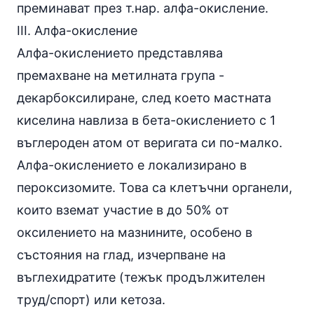
преминават през т.нар. алфа-окисление.
III. Алфа-окисление
Алфа-окислението представлява
премахване на метилната група -
декарбоксилиране, след което мастната
киселина навлиза в бета-окислението с 1
въглероден атом от веригата си по-малко.
Алфа-окислението е локализирано в
пероксизомите. Това са клетъчни органели,
които вземат участие в до 50% от
оксилението на мазнините, особено в
състояния на глад, изчерпване на
въглехидратите (тежък продължителен
труд/спорт) или
кетоза
.