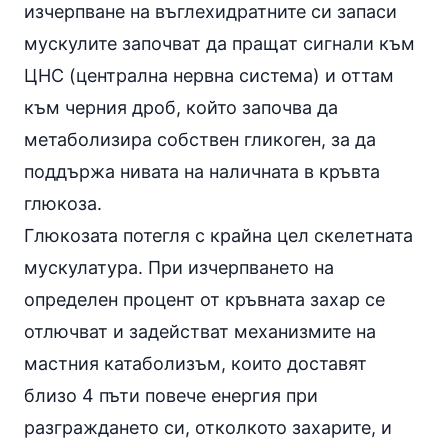
изчерпване на въглехидратните си запаси
мускулите започват да пращат сигнали към
ЦНС (централна нервна система) и оттам
към черния дроб, който започва да
метаболизира собствен гликоген, за да
поддържа нивата на наличната в кръвта
глюкоза.
Глюкозата потегля с крайна цел скелетната
мускулатура. При изчерпването на
определен процент от кръвната захар се
отлючват и задействат механизмите на
мастния катаболизъм, които доставят
близо 4 пъти повече енергия при
разграждането си, отколкото захарите, и