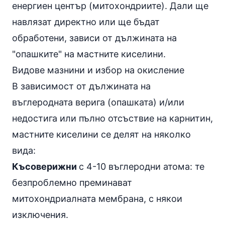
енергиен център (митохондриите). Дали ще
навлязат директно или ще бъдат
обработени, зависи от дължината на
"опашките" на мастните киселини.
Видове мазнини и избор на окисление
В зависимост от дължината на
въглеродната верига (опашката) и/или
недостига или пълно отсъствие на
карнитин
,
мастните киселини се делят на няколко
вида:
Късоверижни
с 4-10 въглеродни атома: те
безпроблемно преминават
митохондриалната мембрана, с някои
изключения.