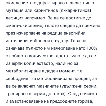
окислението е дефектирано вследствие от
мутация или карнитинов (л-карнитинов)
дефицит например. За да се достигне до
омега-окисление, тялото следва да премине
през изчерпване на редица енергийни
източници, изброени по-долу. Това не
означава пълното им изчерпване като 100%
от общото количество, достатъчно е да се
изчерпи количеството, налично за
метаболизиране в даден момент, т.е.
свободният за метаболизиране процент, за
да се включат мазнините (удължени серии,
трениране в серии до отказ). След почивка
и възстановяване на предходните горива,