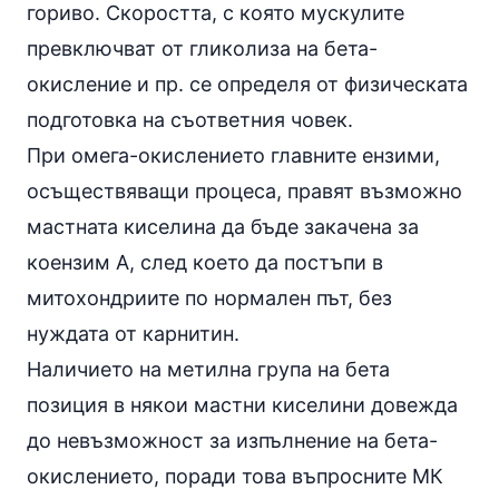
гориво. Скоростта, с която мускулите
превключват от гликолиза на бета-
окисление и пр. се определя от физическата
подготовка на съответния човек.
При омега-окислението главните
ензими
,
осъществяващи процеса, правят възможно
мастната киселина да бъде закачена за
коензим А, след което да постъпи в
митохондриите по нормален път, без
нуждата от карнитин.
Наличието на метилна група на бета
позиция в някои мастни киселини довежда
до невъзможност за изпълнение на бета-
окислението, поради това въпросните МК