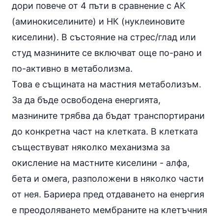
дори повече от 4 пъти в сравнение с АК
(аминокиселините) и НК (нуклеиновите
киселини). В състояние на стрес/глад или
студ мазнините се включват още по-рано и
по-активно в метаболизма.
Това е същината на мастния метаболизъм.
За да бъде освободена енергията,
мазнините трябва да бъдат транспортирани
до конкретна част на клетката. В клетката
съществуват няколко механизма за
окисление на мастните киселини - алфа,
бета и омега, разположени в няколко части
от нея. Бариера пред отдаването на енергия
е преодоляването мембраните на клетъчния