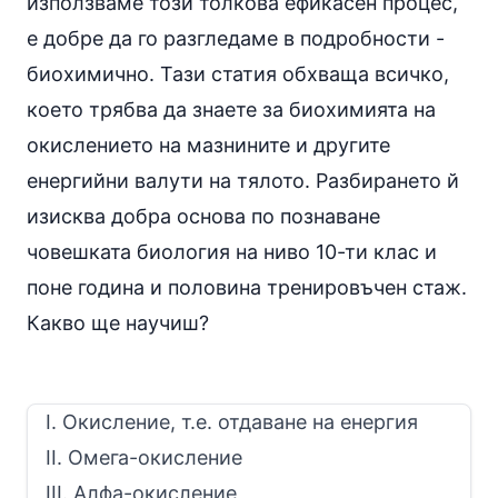
използваме този толкова ефикасен процес,
е добре да го разгледаме в подробности -
биохимично. Тази статия обхваща всичко,
което трябва да знаете за биохимията на
окислението на мазнините и другите
енергийни валути на тялото. Разбирането й
изисква добра основа по познаване
човешката биология на ниво 10-ти клас и
поне година и половина тренировъчен стаж.
Какво ще научиш?
I. Окисление, т.е. отдаване на енергия
II. Омега-окисление
III. Алфа-окисление