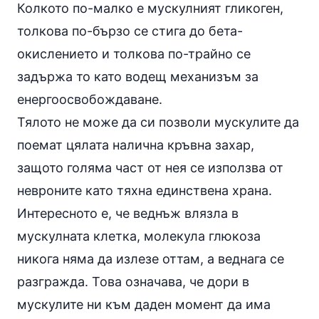
Колкото по-малко е мускулният гликоген,
толкова по-бързо се стига до бета-
окислението и толкова по-трайно се
задържа то като водещ механизъм за
енергоосвобождаване.
Тялото не може да си позволи мускулите да
поемат цялата налична
кръвна захар
,
защото голяма част от нея се използва от
невроните като тяхна единствена храна.
Интересното е, че веднъж влязла в
мускулната клетка, молекула глюкоза
никога няма да излезе оттам, а веднага се
разгражда. Това означава, че дори в
мускулите ни към даден момент да има