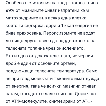
Особено в състояния на глад - тогава точно
99% от мазнините биват изпратени към
митохондриите във всяка една клетка,
която ги съдържа, дори и 1 ккал енергия не
бива прахосвана. Пероксизомите не водят
до нищо друго, освен до поддържането на
телесната топлина чрез окислението.
Ето и едно от доказателствата, че черният
дроб е един от основните органи,
поддържащи телесната температура. Само
че при глад мозъкът и тъканите имат нужда
от енергия, така че всички мазнини отиват
натам, откъдето е даден сигнал. Дори част
от АТФ-молекулите, синтезирани от АТФ-