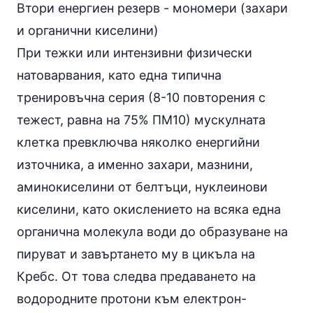
Втори енергиен резерв - мономери (захари
и органични киселини)
При тежки или интензивни физически
натоварвания, като една типична
тренировъчна серия (8-10 повторения с
тежест, равна на 75% ПМ10) мускулната
клетка превключва няколко енергийни
източника, а именно захари, мазнини,
аминокиселини от белтъци, нуклеинови
киселини, като окислението на всяка една
органична молекула води до образуване на
пируват и завъртането му в цикъла на
Кребс. От това следва предаването на
водородните протони към електрон-