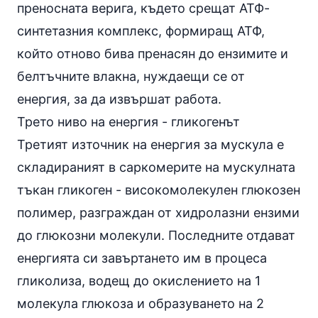
преносната верига, където срещат АТФ-
синтетазния комплекс, формиращ АТФ,
който отново бива пренасян до ензимите и
белтъчните влакна, нуждаещи се от
енергия, за да извършат работа.
Трето ниво на енергия - гликогенът
Третият източник на енергия за мускула е
складираният в саркомерите на мускулната
тъкан гликоген - високомолекулен глюкозен
полимер, разграждан от хидролазни ензими
до глюкозни молекули. Последните отдават
енергията си завъртането им в процеса
гликолиза, водещ до окислението на 1
молекула глюкоза и образуването на 2