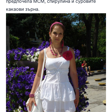
предпочела МСМ, спирулина и суровите
какаови зърна.