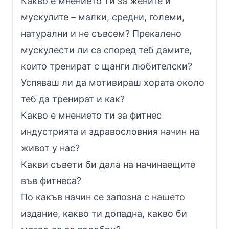
Какво е мнението ти за жените и
мускулите – малки, средни, големи,
натурални и не съвсем? Прекалено
мускулести ли са според теб дамите,
които тренират с щанги любителски?
Успяваш ли да мотивираш хората около
теб да тренират и как?
Какво е мнението ти за фитнес
индустрията и здравословния начин на
живот у нас?
Какви съвети би дала на начинаещите
във фитнеса?
По какъв начин се запозна с нашето
издание, какво ти допадна, какво би