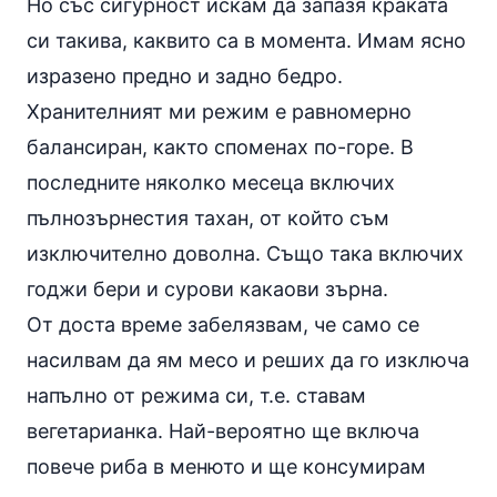
Но със сигурност искам да запазя краката
си такива, каквито са в момента. Имам ясно
изразено предно и задно бедро.
Хранителният ми режим е равномерно
балансиран, както споменах по-горе. В
последните няколко месеца включих
пълнозърнестия тахан, от който съм
изключително доволна. Също така включих
годжи бери и сурови какаови зърна.
От доста време забелязвам, че само се
насилвам да ям месо и реших да го изключа
напълно от режима си, т.е. ставам
вегетарианка. Най-вероятно ще включа
повече риба в менюто и ще консумирам