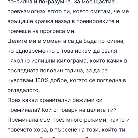
по-силна и по-разумна. За мое щастие
превъзмогнах егото си, което смятам, че ме
връщаше крачка назад в тренировките и
пречеше на прогреса ми.
Целите ми в момента са да бъда по-силна,
но едновременно с това искам да сваля
няколко излишни килограма, които качих в
последната половин година, за да се
чувствам 100% добре, когато се погледна в
огледалото.
През какви хранителни режими си
преминала? Кой отговаря на целите ти?
Преминала съм през много режими, както и
повечето хора, в търсене на този, който ти