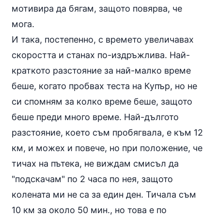
мотивира да бягам, защото повярва, че
мога.
И така, постепенно, с времето увеличавах
скоростта и станах по-издръжлива. Най-
краткото разстояние за най-малко време
беше, когато пробвах теста на Купър, но не
си спомням за колко време беше, защото
беше преди много време. Най-дългото
разстояние, което съм пробягвала, е към 12
км, и можех и повече, но при положение, че
тичах на
пътека
, не виждам смисъл да
"подскачам" по 2 часа по нея, защото
колената ми не са за един ден. Тичала съм
10 км за около 50 мин., но това е по