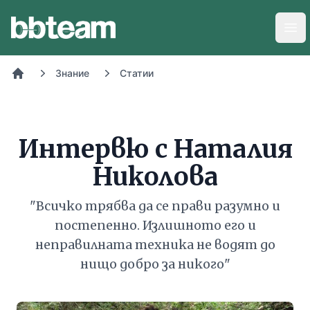
BB-Team
Отв
Знание
Статии
Начало
Интервю с Наталия
Николова
"Всичко трябва да се прави разумно и
постепенно. Излишното его и
неправилната техника не водят до
нищо добро за никого"