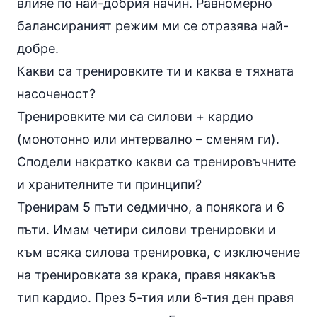
влияе по най-добрия начин. Равномерно
балансираният режим ми се отразява най-
добре.
Какви са тренировките ти и каква е тяхната
насоченост?
Тренировките ми са силови +
кардио
(монотонно или интервално – сменям ги).
Сподели накратко какви са тренировъчните
и хранителните ти принципи?
Тренирам 5 пъти седмично, а понякога и 6
пъти. Имам четири силови тренировки и
към всяка силова тренировка, с изключение
на тренировката за крака, правя някакъв
тип кардио. През 5-тия или 6-тия ден правя