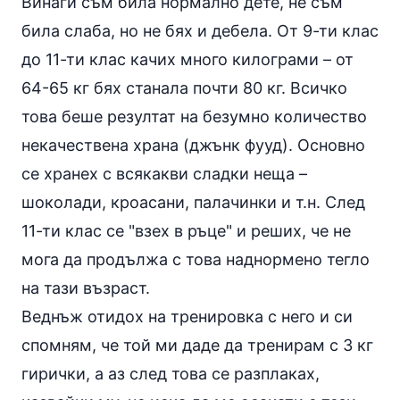
Винаги съм била нормално дете, не съм
била слаба, но не бях и дебела. От 9-ти клас
до 11-ти клас качих много килограми – от
64-65 кг бях станала почти 80 кг. Всичко
това беше резултат на безумно количество
некачествена храна (джънк фууд). Основно
се хранех с всякакви сладки неща –
шоколади, кроасани, палачинки и т.н. След
11-ти клас се "взех в ръце" и реших, че не
мога да продължа с това наднормено тегло
на тази възраст.
Веднъж отидох на тренировка с него и си
спомням, че той ми даде да тренирам с 3 кг
гирички, а аз след това се разплаках,