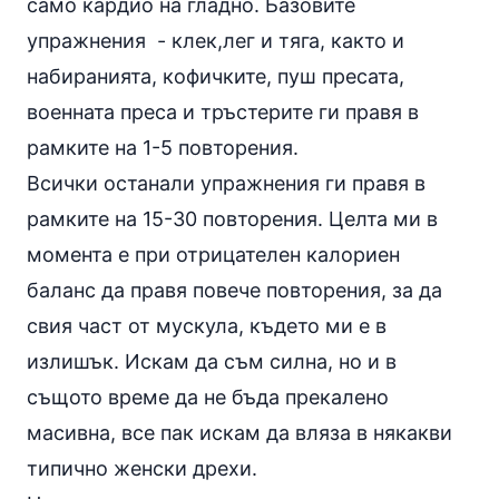
само кардио на гладно. Базовите
упражнения
- клек,лег и тяга, както и
набиранията, кофичките, пуш пресата,
военната преса и тръстерите ги правя в
рамките на 1-5 повторения.
Всички останали упражнения ги правя в
рамките на 15-30 повторения. Целта ми в
момента е при отрицателен калориен
баланс да правя повече повторения, за да
свия част от мускула, където ми е в
излишък. Искам да съм силна, но и в
същото време да не бъда прекалено
масивна, все пак искам да вляза в някакви
типично женски дрехи.