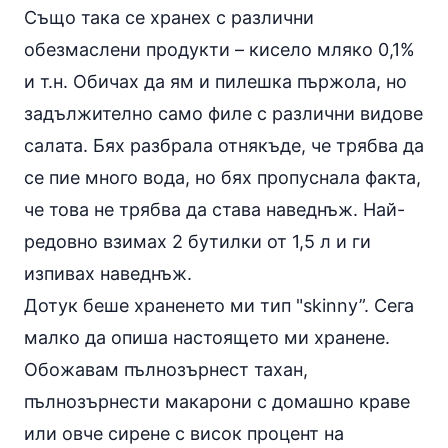
Също така се хранех с различни
обезмаслени продукти –
кисело мляко
0,1%
и т.н. Обичах да ям и пилешка пържола, но
задължително само филе с различни видове
салата. Бях разбрала отнякъде, че трябва да
се пие много вода, но бях пропуснала факта,
че това не трябва да става наведнъж. Най-
редовно взимах 2 бутилки от 1,5 л и ги
изпивах наведнъж.
Дотук беше храненето ми тип "skinny”. Сега
малко да опиша настоящето ми хранене.
Обожавам пълнозърнест тахан,
пълнозърнести макарони с домашно краве
или овче сирене с висок процент на