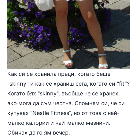
Как си се хранила преди, когато беше
"skinny” и как се храниш сега, когато си "fit”?
Когато бях "skinny", въобще не се хранех,
ако мога да съм честна. Спомням си, че си
купувах "Nestle Fitness”, но от това с най-
малко калории и най-малко мазнини.
Обичах да го ям вечер.