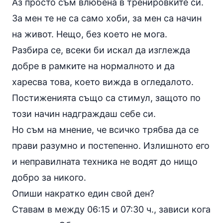
Аз просто съм влюбена в тренировките си.
За мен те не са само хоби, за мен са начин
на живот. Нещо, без което не мога.
Разбира се, всеки би искал да изглежда
добре в рамките на нормалното и да
харесва това, което вижда в огледалото.
Постиженията също са стимул, защото по
този начин надграждаш себе си.
Но съм на мнение, че всичко трябва да се
прави разумно и постепенно. Излишното его
и неправилната техника не водят до нищо
добро за никого.
Опиши накратко един свой ден?
Ставам в между 06:15 и 07:30 ч., зависи кога