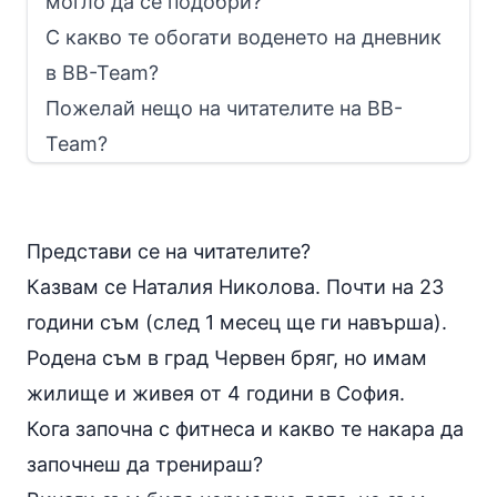
могло да се подобри?
С какво те обогати воденето на дневник
в BB-Team?
Пожелай нещо на читателите на BB-
Team?
Представи се на читателите?
Казвам се Наталия Николова. Почти на 23
години съм (след 1 месец ще ги навърша).
Родена съм в град Червен бряг, но имам
жилище и живея от 4 години в София.
Кога започна с фитнеса и какво те накара да
започнеш да тренираш?