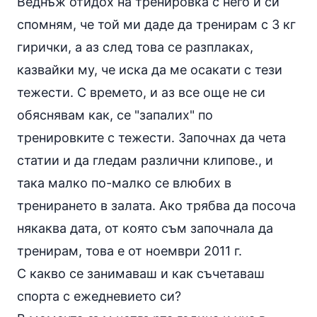
Веднъж отидох на тренировка с него и си
спомням, че той ми даде да тренирам с 3 кг
гирички, а аз след това се разплаках,
казвайки му, че иска да ме осакати с тези
тежести. С времето, и аз все още не си
обяснявам как, се "запалих" по
тренировките с тежести. Започнах да чета
статии и да гледам различни клипове., и
така малко по-малко се влюбих в
тренирането в залата. Ако трябва да посоча
някаква дата, от която съм започнала да
тренирам, това е от ноември 2011 г.
С какво се занимаваш и как съчетаваш
спорта с ежедневието си?