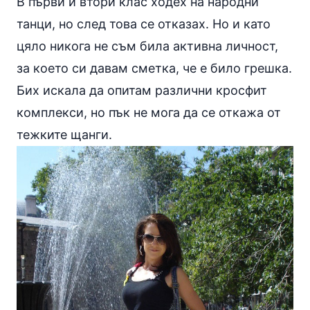
В първи и втори клас ходех на народни
танци, но след това се отказах. Но и като
цяло никога не съм била активна личност,
за което си давам сметка, че е било грешка.
Бих искала да опитам различни кросфит
комплекси, но пък не мога да се откажа от
тежките щанги.