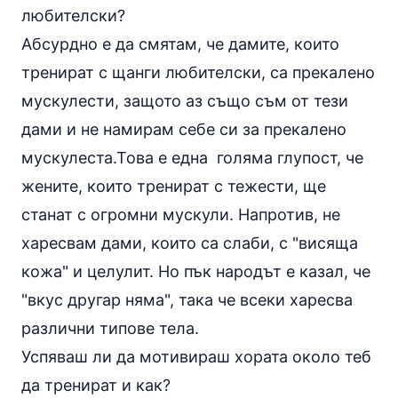
любителски?
Абсурдно е да смятам, че дамите, които
тренират с щанги любителски, са прекалено
мускулести, защото аз също съм от тези
дами и не намирам себе си за прекалено
мускулеста.Това е една голяма глупост, че
жените, които тренират с тежести, ще
станат с огромни мускули. Напротив, не
харесвам дами, които са слаби, с "висяща
кожа" и
целулит
. Но пък народът е казал, че
"вкус другар няма", така че всеки харесва
различни типове тела.
Успяваш ли да мотивираш хората около теб
да тренират и как?