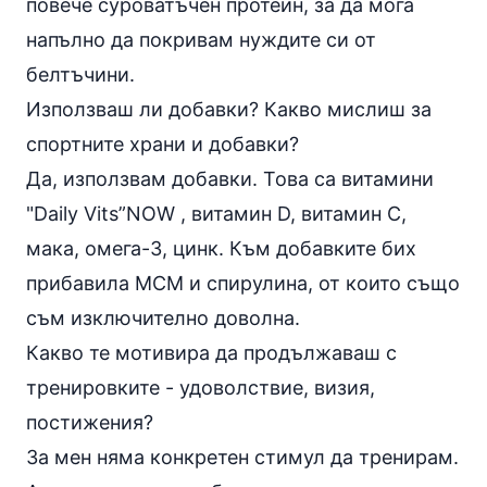
повече суроватъчен протеин, за да мога
напълно да покривам нуждите си от
белтъчини.
Използваш ли добавки? Какво мислиш за
спортните храни и добавки?
Да, използвам добавки. Това са витамини
"Daily Vits”NOW ,
витамин D
, витамин С,
мака
, омега-3, цинк. Към добавките бих
прибавила МСМ и
спирулина
, от които също
съм изключително доволна.
Какво те мотивира да продължаваш с
тренировките - удоволствие, визия,
постижения?
За мен няма конкретен стимул да тренирам.