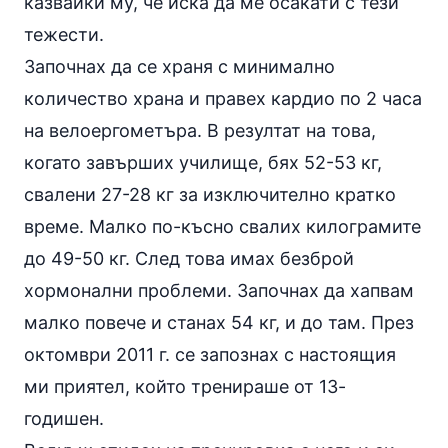
казвайки му, че иска да ме осакати с тези
тежести.
Започнах да се храня с минимално
количество храна и правех кардио по 2 часа
на велоергометъра. В резултат на това,
когато завърших училище, бях 52-53 кг,
свалени 27-28 кг за изключително кратко
време. Малко по-късно свалих килограмите
до 49-50 кг. След това имах безброй
хормонални проблеми. Започнах да хапвам
малко повече и станах 54 кг, и до там. През
октомври 2011 г. се запознах с настоящия
ми приятел, който тренираше от 13-
годишен.