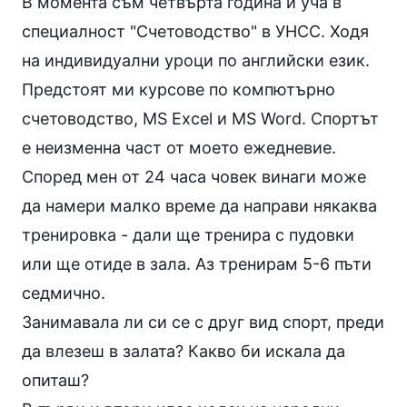
В момента съм четвърта година и уча в
специалност "Счетоводство" в УНСС. Ходя
на индивидуални уроци по английски език.
Предстоят ми курсове по компютърно
счетоводство, MS Excel и MS Word. Спортът
е неизменна част от моето ежедневие.
Според мен от 24 часа човек винаги може
да намери малко време да направи някаква
тренировка - дали ще тренира с пудовки
или ще отиде в зала. Аз тренирам 5-6 пъти
седмично.
Занимавала ли си се с друг вид спорт, преди
да влезеш в залата? Какво би искала да
опиташ?