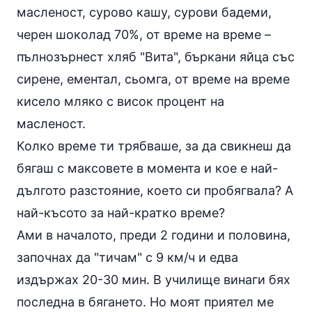
масленост, сурово
кашу
, сурови
бадеми
,
черен шоколад 70%, от време на време –
пълнозърнест хляб "Вита", бъркани яйца със
сирене, ементал, сьомга, от време на време
кисело мляко с висок процент на
масленост.
Колко време ти трябваше, за да свикнеш да
бягаш с максовете в момента и кое е най-
дългото разстояние, което си пробягвала? А
най-късото за най-кратко време?
Ами в началото, преди 2 години и половина,
започнах да "тичам" с 9 км/ч и едва
издържах 20-30 мин. В училище винаги бях
последна в бягането. Но моят приятел ме