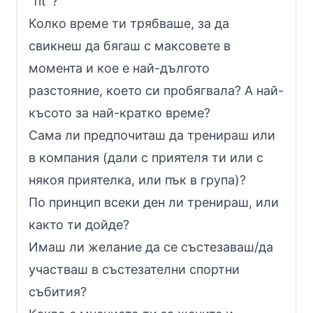
"fit”?
Колко време ти трябваше, за да
свикнеш да бягаш с максовете в
момента и кое е най-дългото
разстояние, което си пробягвала? А най-
късото за най-кратко време?
Сама ли предпочиташ да тренираш или
в компания (дали с приятеля ти или с
някоя приятелка, или пък в група)?
По принцип всеки ден ли тренираш, или
както ти дойде?
Имаш ли желание да се състезаваш/да
участваш в състезателни спортни
събития?