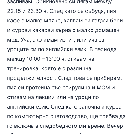
заспивам. Обикновено си лягам между
22:15 и 23:30 ч. След като се събудя, пия
кафе с малко мляко, хапвам си годжи бери
и сурови какаови зърна с малко домашен
мед
. Уча, ако имам изпит, или уча за
уроците си по английски език. В периода
между 10:00 – 13:00 ч. отивам на
тренировка, която е с различна
продължителност. След това се прибирам,
пия си протеина със спирулина и МСМ и
отивам на лекции или на уроци по
английски език. След като започна и курса
по компютърно счетоводство, ще трябва да
го включа в следобедното ми време. Вечер