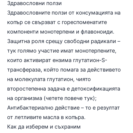
Здравословни ползи
Здравословните ползи от консумацията на
копър се свързват с гореспоменатите
компоненти монотерпени и флавоноиди.
Защитна роля срещу
свободни радикали
–
тук голямо участие имат монотерпените,
които активират ензима глутатион-S-
трансфераза, който помага за действивето
на молекулата глутатион, чиято
второстепенна задача е детоксификацията
на организма (четете повече
тук
);
Антибактериално действие – то е резултат
от летливите масла в копъра.
Как да изберем и съхраним