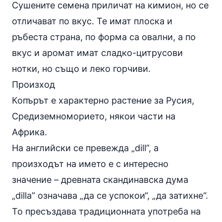
Сушените семена приличат на кимион, но се
отличават по вкус. Те имат плоска и
ръбеста страна, по форма са овални, а по
вкус и аромат имат сладко-цитрусови
нотки, но също и леко горчиви.
Произход
Копърът е характерно растение за Русия,
Средиземноморието, някои части на
Африка.
На английски се превежда „dill”, а
произходът на името е с интересно
значение – древната скандинавска дума
„dilla” означава „да се успокои“, „да затихне“.
То пресъздава традиционната употреба на