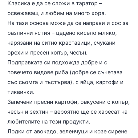
Класика е да се сложи в таратор –
освежаващ и любим на много хора.
На тази основа може да се направи и сос за
различни ястия – цедено
кисело мляко
,
нарязани на ситно краставици, счукани
орехи и пресен копър,
чесън
.
Подправката си подхожда добре и с
повечето видове
риба
(добре се съчетава
със сьомга и
пъстърва
), с
яйца
, картофи и
тиквички.
Запечени пресни
картофи
, овкусени с копър,
чесън и
зехтин
– вероятно ще се харесат на
любителите на тези продукти.
Лодки от авокадо, зеленчуци и козе сирене