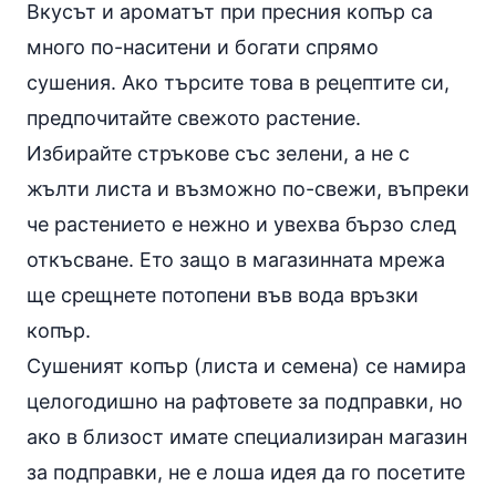
Вкусът и ароматът при пресния копър са
много по-наситени и богати спрямо
сушения. Ако търсите това в рецептите си,
предпочитайте свежото растение.
Избирайте стръкове със зелени, а не с
жълти листа и възможно по-свежи, въпреки
че растението е нежно и увехва бързо след
откъсване. Ето защо в магазинната мрежа
ще срещнете потопени във вода връзки
копър.
Сушеният копър (листа и семена) се намира
целогодишно на рафтовете за
подправки
, но
ако в близост имате специализиран магазин
за подправки, не е лоша идея да го посетите