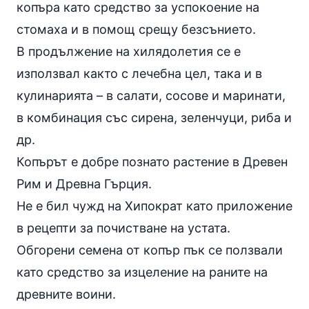
копъра като средство за успокоение на
стомаха и в помощ срещу безсънието.
В продължение на хилядолетия се е
използвал както с лечебна цел, така и в
кулинарията – в салати, сосове и маринати,
в комбинация със сирена, зеленчуци, риба и
др.
Копърът е добре познато растение в Древен
Рим и Древна Гърция.
Не е бил чужд на Хипократ като приложение
в рецепти за почистване на устата.
Обгорени семена от копър пък се ползвали
като средство за изцеление на раните на
древните воини.