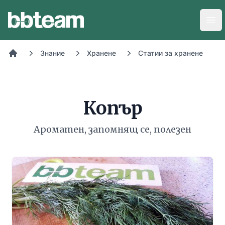
BB-Team
Отв
Знание
Хранене
Статии за хранене
Начало
Копър
Ароматен, запомнящ се, полезен