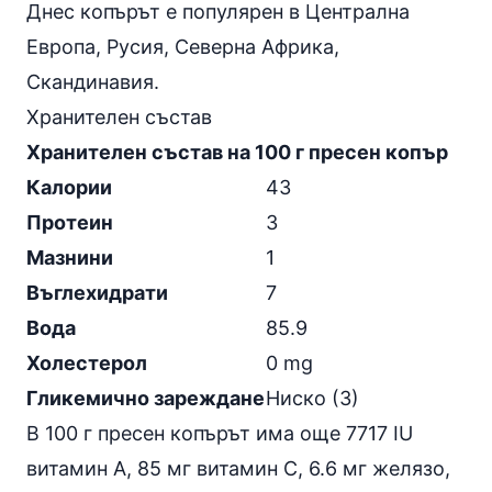
Днес копърът е популярен в Централна
Европа, Русия, Северна Африка,
Скандинавия.
Хранителен състав
Хранителен състав на 100 г пресен копър
Калории
43
Протеин
3
Мазнини
1
Въглехидрати
7
Вода
85.9
Холестерол
0 mg
Гликемично зареждане
Ниско (3)
В 100 г пресен копърът има още 7717 IU
витамин А, 85 мг витамин C, 6.6 мг желязо,