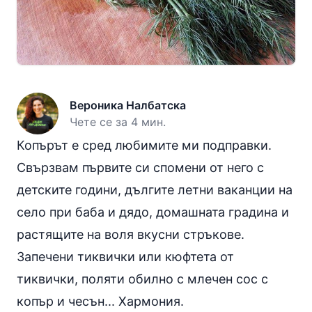
Вероника Налбатска
Чете се за 4 мин.
Копърът е сред любимите ми подправки.
Свързвам първите си спомени от него с
детските години, дългите летни ваканции на
село при баба и дядо, домашната градина и
растящите на воля вкусни стръкове.
Запечени тиквички или кюфтета от
тиквички, поляти обилно с млечен сос с
копър и чесън... Хармония.