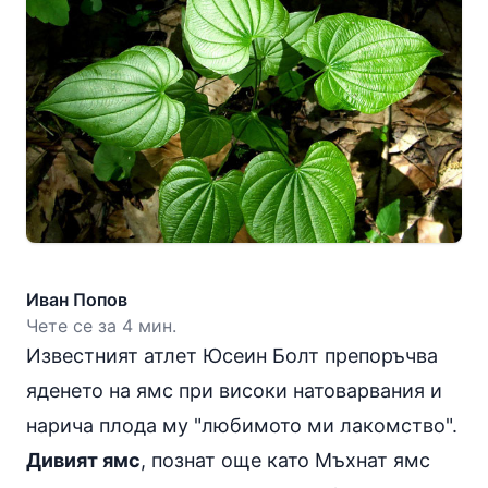
Иван Попов
Чете се за 4 мин.
Известният атлет Юсеин Болт препоръчва
яденето на ямс при високи натоварвания и
нарича плода му "любимото ми лакомство".
Дивият ямс
, познат още като Мъхнат ямс