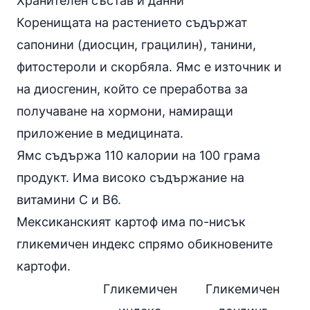
Хранителен състав и данни
Коренищата на растението съдържат
сапонини (диосцин, грацилин), танини,
фитостероли и скорбяла. Ямс е източник и
на диосгенин, който се преработва за
получаване на
хормони
, намиращи
приложение в медицината.
Ямс съдържа 110 калории на 100 грама
продукт. Има високо съдържание на
витамини C и B6.
Мексиканският картоф има по-нисък
гликемичен индекс спрямо обикновените
картофи
.
Гликемичен
Гликемичен