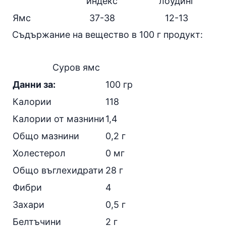
индекс
лоудинг
Ямс
37-38
12-13
Съдържание на вещество в 100 г продукт:
Суров ямс
Данни за:
100 гр
Калории
118
Калории от
мазнини
1,4
Общо мазнини
0,2 г
Холестерол
0 мг
Общо въглехидрати
28 г
Фибри
4
Захари
0,5 г
Белтъчини
2 г