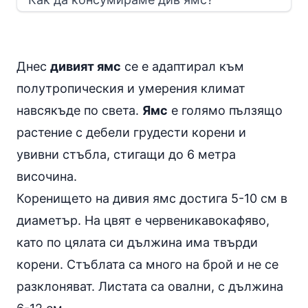
Днес
дивият ямс
се е адаптирал към
полутропическия и умерения климат
навсякъде по света.
Ямс
е голямо пълзящо
растение с дебели грудести корени и
увивни стъбла, стигащи до 6 метра
височина.
Коренището на дивия ямс достига 5-10 см в
диаметър. На цвят е червеникавокафяво,
като по цялата си дължина има твърди
корени. Стъблата са много на брой и не се
разклоняват. Листата са овални, с дължина