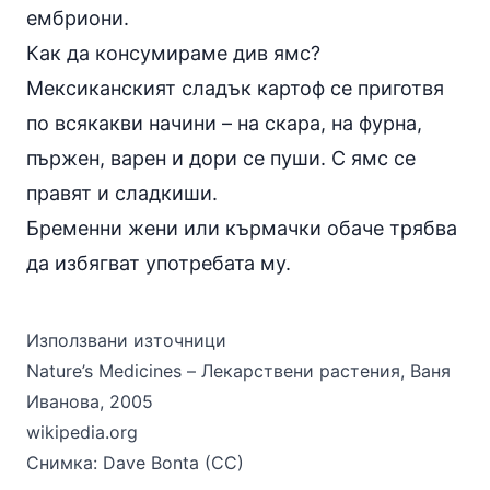
ембриони.
Как да консумираме див ямс?
Мексиканският сладък картоф се приготвя
по всякакви начини – на
скара
, на фурна,
пържен, варен и дори се пуши. С ямс се
правят и сладкиши.
Бременни жени или кърмачки обаче трябва
да избягват употребата му.
Използвани източници
Nature’s Medicines – Лекарствени растения, Ваня
Иванова, 2005
wikipedia.org
Снимка:
Dave Bonta
(
CC
)