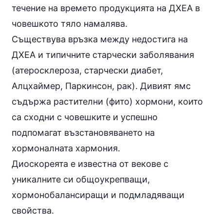
течение на времето продукцията на ДХЕА в
човешкото тяло намалява.
Съществува връзка между недостига на
ДХЕА и типичните старчески заболявания
(
атеросклероза
, старчески
диабет
,
Алцхаймер, Паркинсон, рак). Дивият ямс
съдържа растителни (фито) хормони, които
са сходни с човешките и успешно
подпомагат възстановяването на
хормоналната хармония.
Диоскореята е известна от векове с
уникалните си общоукрепващи,
хормонобалансиращи и подмладяващи
свойства.