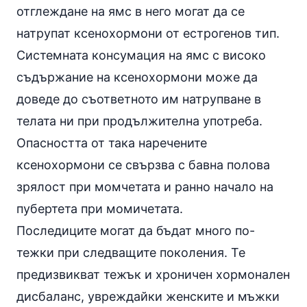
отглеждане на ямс в него могат да се
натрупат ксенохормони от естрогенов тип.
Системната консумация на ямс с високо
съдържание на ксенохормони може да
доведе до съответното им натрупване в
телата ни при продължителна употреба.
Опасността от така наречените
ксенохормони се свързва с бавна полова
зрялост при момчетата и ранно начало на
пубертета при момичетата.
Последиците могат да бъдат много по-
тежки при следващите поколения. Те
предизвикват тежък и хроничен хормонален
дисбаланс, увреждайки женските и мъжки