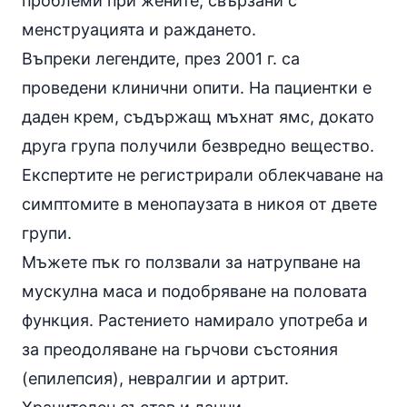
проблеми при жените, свързани с
менструацията и раждането.
Въпреки легендите, през 2001 г. са
проведени клинични опити. На пациентки е
даден крем, съдържащ мъхнат ямс, докато
друга група получили безвредно вещество.
Експертите не регистрирали облекчаване на
симптомите в менопаузата в никоя от двете
групи.
Мъжете пък го ползвали за натрупване на
мускулна маса и подобряване на половата
функция. Растението намирало употреба и
за преодоляване на гьрчови състояния
(
епилепсия
), невралгии и
артрит
.