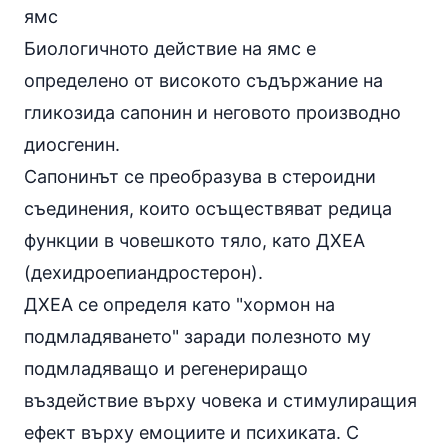
ямс
Биологичното действие на ямс е
определено от високото съдържание на
гликозида сапонин и неговото производно
диосгенин.
Сапонинът се преобразува в стероидни
съединения, които осъществяват редица
функции в човешкото тяло, като ДХЕА
(дехидроепиандростерон).
ДХЕА се определя като "хормон на
подмладяването" заради полезното му
подмладяващо и регенериращо
въздействие върху човека и стимулиращия
ефект върху емоциите и психиката. С