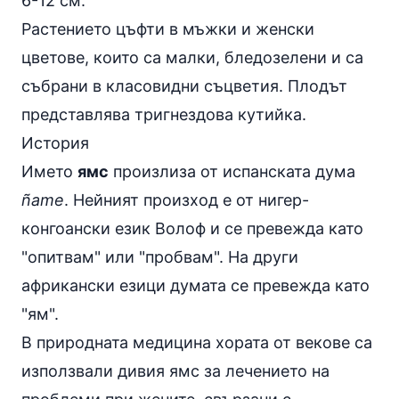
6-12 см.
Растението цъфти в мъжки и женски
цветове, които са малки, бледозелени и са
събрани в класовидни съцветия. Плодът
представлява тригнездова кутийка.
История
Името
ямс
произлиза от испанската дума
ñame
. Нейният произход е от нигер-
конгоански език Волоф и се превежда като
"опитвам" или "пробвам". На други
африкански езици думата се превежда като
"ям".
В природната медицина хората от векове са
използвали дивия ямс за лечението на