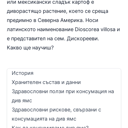
или мексикански сладък картоф е
диворастящо растение, което се среща
предимно в Северна Америка. Носи
латинското наименование Dioscorea villosa и
е представител на сем. Дискорееви.
Какво ще научиш?
История
Хранителен състав и данни
Здравословни ползи при консумация на
див ямс
Здравословни рискове, свързани с
консумацията на див ямс
Как да консумираме див ямс?