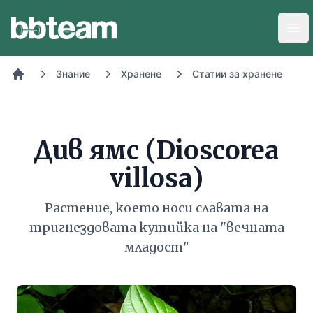
BB-Team
Отв
Знание
Хранене
Статии за хранене
Начало
Див ямс (Dioscorea
villosa)
Растение, което носи славата на
тригнездовата кутийка на "вечната
младост"