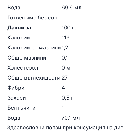
Вода
69.6 мл
Готвен ямс без
сол
Данни за:
100 гр
Калории
116
Калории от
мазнини
1,2
Общо мазнини
0,1 г
Холестерол
0 мг
Общо въглехидрати
27 г
Фибри
4
Захари
0,5 г
Белтъчини
1 г
Вода
70.1 мл
Здравословни ползи при консумация на див