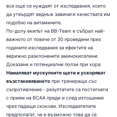
все още се нуждаят от изследвания, които
да утвърдят веднъж завинаги качествата им
подобно на витамините.
По-долу екипът на BB-Team е събрал най-
важното от повече от 30 проведени през
годините изследвания за ефектите на
верижно разклонените аминокиселини.
Доказани и потенциални ползи при хора:
Намаляват мускулните щети и ускоряват
възстановяването
при трениращи със
съпротивление - резултатите са постигнати
с прием на BCAA преди и след изтощение
чрез падащи скокове. Изследвателите
предполагат, че е възможно това да се