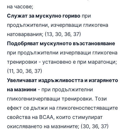
на часове;
Служат за мускулно гориво
при
продължителни, изчерпващи гликогена
натоварвания; (13, 30, 36, 37)
Подобряват мускулното възстановяване
при продължителни изчерпващи гликогена
тренировки - установено е при маратонци;
(11, 30, 36, 37)
Увеличават издръжливостта и изгарянето
на мазнини
- при продължителни
гликогенизчерпващи тренировки. Този
ефект се дължи на гликогеноспестяващите
свойства на BCAA, които стимулират
окисляването на мазнините; (30, 36, 37)