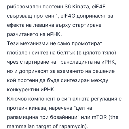
рибозомален протеин S6 Kinaza, eiF4E
свързващ протеин 1, eIF4G допринасят за
ефекта на левцина върху стартиране
разчитането на иРНК.
Тези механизми не само промотират
глобален синтез на белтък (в цялото тяло)
чрез стартиране на транслацията на иРНК,
но и допринасят за вземането на решение
кой протеин да бъде синтезиран между
конкурентни иРНК.
Ключов компонент в сигналната регулация е
протеин киназа, наречена "цел на
рапамицина при бозайници" или mTOR (the
mammalian target of rapamycin).