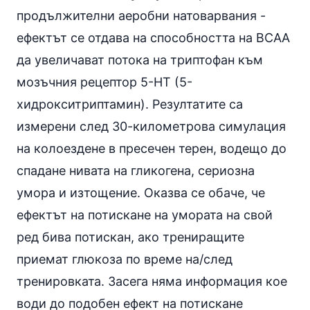
продължителни аеробни натоварвания -
ефектът се отдава на способността на BCAA
да увеличават потока на триптофан към
мозъчния рецептор 5-HT (5-
хидрокситриптамин). Резултатите са
измерени след 30-километрова симулация
на колоездене в пресечен терен, водещо до
спадане нивата на гликогена, сериозна
умора и изтощение. Оказва се обаче, че
ефектът на потискане на умората на свой
ред бива потискан, ако трениращите
приемат глюкоза по време на/след
тренировката. Засега няма информация кое
води до подобен ефект на потискане