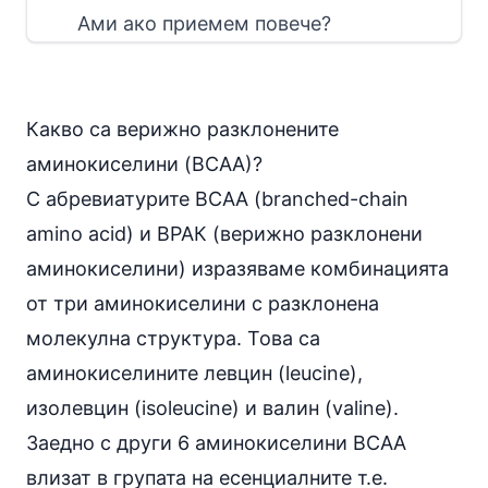
Ами ако приемем повече?
Какво са верижно разклонените
аминокиселини
(BCAA)?
С абревиатурите BCAA (branched-chain
amino acid) и ВРАК (верижно разклонени
аминокиселини) изразяваме комбинацията
от три аминокиселини с разклонена
молекулна структура. Това са
аминокиселините
левцин
(leucine),
изолевцин (isoleucine) и валин (valine).
Заедно с други 6 аминокиселини BCAA
влизат в групата на есенциалните т.е.