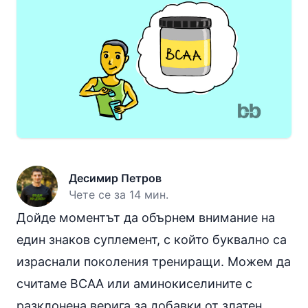
Десимир Петров
Чете се за 14 мин.
Дойде моментът да обърнем внимание на
един знаков суплемент, с който буквално са
израснали поколения трениращи. Можем да
считаме BCAA или аминокиселините с
разклонена верига за добавки от златен