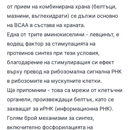
от прием на комбинирана храна (белтъци,
мазнини, въглехидрати) се дължи основно
на BCAA в състава на храната.
Една от трите аминокиселини - левцинът, е
водещ фактор за стимулацията на
протеинов синтез при тези условия,
благодарение на стимулиращия си ефект
върху превод на рибозомална сигнална РНК
в рибозомите на мускулните клетки.
Ще припомним - това са мрежи от клетъчни
органели, произвеждащи белтък, като се
захващат за иРНК (информационна РНК).
Голям брой механизми за синтез,
включително фосфорилацията на