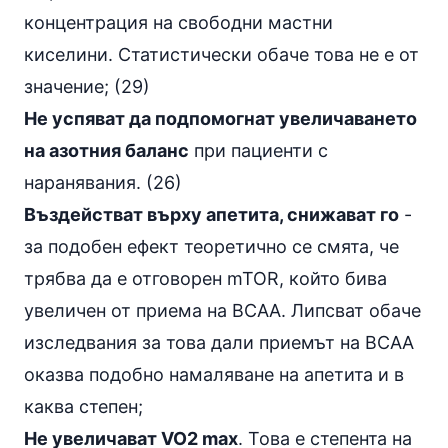
концентрация на свободни мастни
киселини. Статистически обаче това не е от
значение; (29)
Не успяват да подпомогнат увеличаването
на азотния баланс
при пациенти с
наранявания. (26)
Въздействат върху апетита, снижават го
-
за подобен ефект теоретично се смята, че
трябва да е отговорен mTOR, който бива
увеличен от приема на BCAA. Липсват обаче
изследвания за това дали приемът на BCAA
оказва подобно намаляване на апетита и в
каква степен;
Не увеличават VO2 max
. Това е степента на