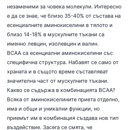
незаменими за човека молекули. Интересно
е да се знае, че близо 35-40% от състава на
есенциалните аминокиселини в тялото и
близо 14-18% в мускулните тъкани са
именно левцин, изолевцин и валин.
BCAA са есенциални аминокиселини със
специфична структура. Набавят се само от
храната и в същото време съставляват
значителна част от мускулните тъкани.
Какво се съдържа в комбинацията BCAA?
Всяка от аминокиселините приета отделно,
има и общи и уникални функции, но
приемът им в комбинация създава нов тип
въздействие. Засега се смята, че