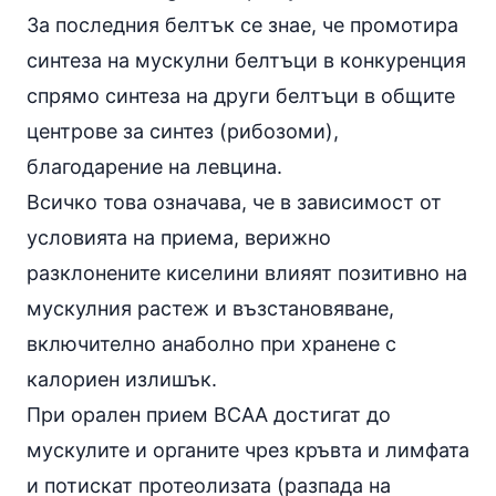
За последния белтък се знае, че промотира
синтеза на мускулни белтъци в конкуренция
спрямо синтеза на други белтъци в общите
центрове за синтез (рибозоми),
благодарение на левцина.
Всичко това означава, че в зависимост от
условията на приема, верижно
разклонените киселини влияят позитивно на
мускулния растеж и възстановяване,
включително анаболно при хранене с
калориен излишък.
При орален прием BCAA достигат до
мускулите и органите чрез кръвта и лимфата
и потискат протеолизата (разпада на