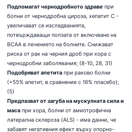
Подпомагат чернодробното здраве
при
болни от чернодробна цироза, хепатит С -
увеличават се изследванията,
потвърждаващи ползата от включване на
BCAA в лечението на болните. Снижават
риска от рак на черния дроб при хора с
чернодробни заболявания; (8-10, 28, 31)
Подобряват апетита
при раково болни
(+55% апетит, в сравнение с 16% пласебо);
(5)
Предпазват от загуба на мускулната сила и
маса
при хора, болни от амиотрофична
латерална склероза (ALS) - има данни, че
забавят негативния ефект върху опорно-