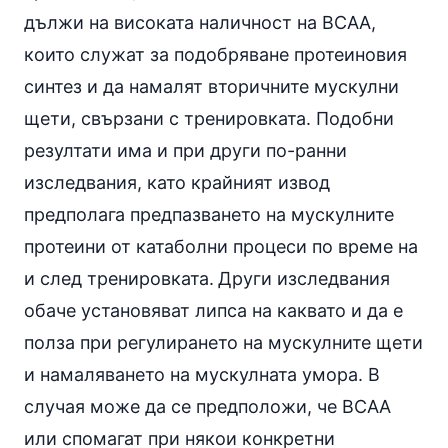
дължи на високата наличност на BCAA,
които служат за подобряване протеиновия
синтез и да намалят вторичните мускулни
щети, свързани с тренировката. Подобни
резултати има и при други по-ранни
изследвания, като крайният извод
предполага предпазването на мускулните
протеини от катаболни процеси по време на
и след тренировката.
Други изследвания
обаче установяват липса на каквато и да е
полза при регулирането на мускулните щети
и намаляването на мускулната умора. В
случая може да се предположи, че BCAA
или спомагат при някои конкретни