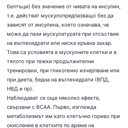
белтъци) без значение от нивата на
инсулин
,
т.е. действат мускулопредпазващо без да
зависят от инсулина, което означава, че
може да пази мускулатурата при отсъствие
на въглехидрати или ниска
кръвна захар
.
Това са условията в мускулните клетки и в
тялото при тежки продължителни
тренировки, при гликогенно изчерпване или
при диета, бедна на въглехидрати (ВПД,
НВД и пр).
Наблюдават се още няколко ефекта,
свързани с BCAA. Първо, изглежда
метаболизмът им като клетъчно гориво при
окисление в клетките по време на