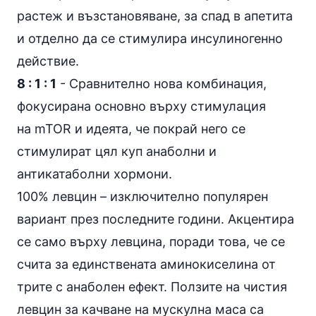
растеж и възстановяване, за спад в апетита
и отделно да се стимулира инсулиногенно
действие.
8 : 1 : 1
- Сравнително нова комбинация,
фокусирана основно върху стимулация
на mTOR и идеята, че покрай него се
стимулират цял куп анаболни и
антикатаболни
хормони
.
100% левцин – изключително популярен
вариант през последните години. Акцентира
се само върху левцина, поради това, че се
счита за единствената аминокиселина от
трите с анаболен ефект. Ползите на чистия
левцин за качване на мускулна маса са