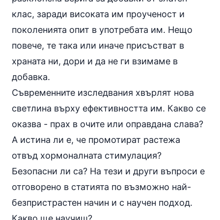
клас, заради високата им проученост и
поколенията опит в употребата им. Нещо
повече, те така или иначе присъстват в
храната ни, дори и да не ги взимаме в
добавка.
Съвременните изследвания хвърлят нова
светлина върху ефективността им. Какво се
оказва - прах в очите или оправдана слава?
А истина ли е, че промотират растежа
отвъд хормоналната стимулация?
Безопасни ли са? На тези и други въпроси е
отговорено в статията по възможно най-
безпристрастен начин и с научен подход.
Какво ще научиш?