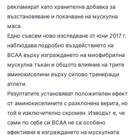
рекламират като хранителна добавка за
възстановяване и покачване на мускулна
маса.
Едно съвсем ново изследване от юни 2017 г.
наблюдава подробно въздействието на
BCAA върху изграждането на миофибрилна
мускулна тъкан и общото влияние на трите
аминокиселини върху силово трениращи
атлети.
Резултатите установяват положителен ефект
от аминокиселините с разклонена верига, но
той е изключително скромен. Изводът е, че
сами по себе си BCAA не са особено
ефективни в изграждането на мускулната