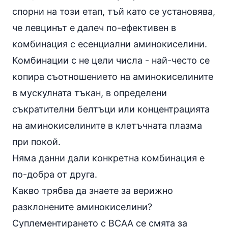
спорни на този етап, тъй като се установява,
че левцинът е далеч по-ефективен в
комбинация с есенциални аминокиселини.
Комбинации с не цели числа - най-често се
копира съотношението на аминокиселините
в мускулната тъкан, в определени
съкратителни белтъци или концентрацията
на аминокиселините в клетъчната плазма
при покой.
Няма данни дали конкретна комбинация е
по-добра от друга.
Какво трябва да знаете за верижно
разклонените аминокиселини?
Суплементирането с
BCAA
се смята за