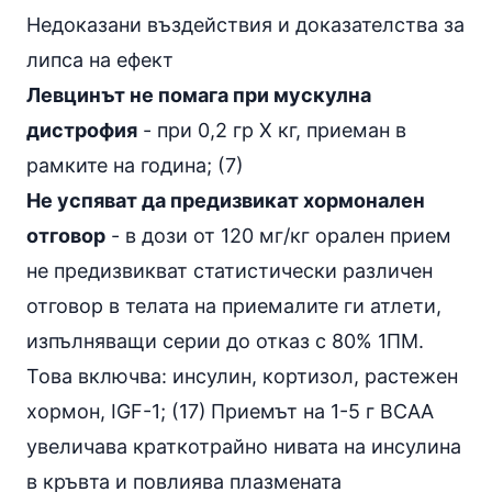
Недоказани въздействия и доказателства за
липса на ефект
Левцинът не помага при мускулна
дистрофия
- при 0,2 гр Х кг, приеман в
рамките на година; (7)
Не успяват да предизвикат хормонален
отговор
- в дози от 120 мг/кг орален прием
не предизвикват статистически различен
отговор в телата на приемалите ги атлети,
изпълняващи серии до отказ с 80% 1ПМ.
Това включва: инсулин, кортизол,
растежен
хормон
, IGF-1; (17)
Приемът на 1-5 г BCAA
увеличава краткотрайно нивата на инсулина
в кръвта и повлиява плазмената