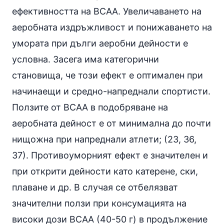
ефективността на BCAA. Увеличаването на
аеробната издръжливост и понижаването на
умората при дълги аеробни дейности е
условна. Засега има категорични
становища, че този ефект е оптимален при
начинаещи и средно-напреднали спортисти.
Ползите от BCAA в подобряване на
аеробната дейност е от минимална до почти
нищожна при напреднали атлети; (23, 36,
37). Противоуморният ефект е значителен и
при открити дейности като катерене, ски,
плаване и др. В случая се отбелязват
значителни ползи при консумацията на
високи дози BCAA (40-50 г) в продължение