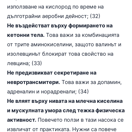
използване на кислород по време на
дълготрайни аеробни дейност; (32)
Не въздействат върху формирането на
кетонни тела.
Това важи за комбинацията
от трите аминокиселини, защото валинът и
изолевцинът блокират това свойство на
левцина; (33)
Не предизвикват секретиране на
невротрансмитери.
Това важи за
допамин
,
адреналин и норадренали; (34)
Не вляят върху нивата на млечна киселина
и мускулната умора след тежка физическа
активност.
Повечето ползи в тази насока се
извличат от практиката. Нужни са повече