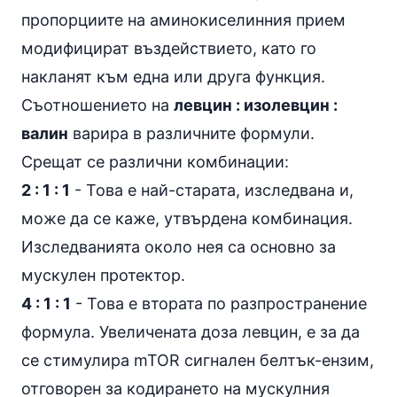
пропорциите на аминокиселинния прием
модифицират въздействието, като го
накланят към една или друга функция.
Съотношението на
левцин : изолевцин :
валин
варира в различните формули.
Срещат се различни комбинации:
2 : 1 : 1
- Това е най-старата, изследвана и,
може да се каже, утвърдена комбинация.
Изследванията около нея са основно за
мускулен протектор.
4 : 1 : 1
- Това е втората по разпространение
формула. Увеличената доза левцин, е за да
се стимулира mTOR сигнален белтък-ензим,
отговорен за кодирането на мускулния