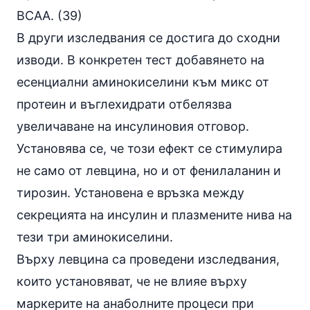
BCAA. (39)
В други изследвания се достига до сходни
изводи. В конкретен тест добавянето на
есенциални аминокиселини към микс от
протеин и въглехидрати отбелязва
увеличаване на инсулиновия отговор.
Установява се, че този ефект се стимулира
не само от левцина, но и от фенилаланин и
тирозин
. Установена е връзка между
секрецията на инсулин и плазмените нива на
тези три аминокиселини.
Върху левцина са проведени изследвания,
които установяват, че не влияе върху
маркерите на анаболните процеси при