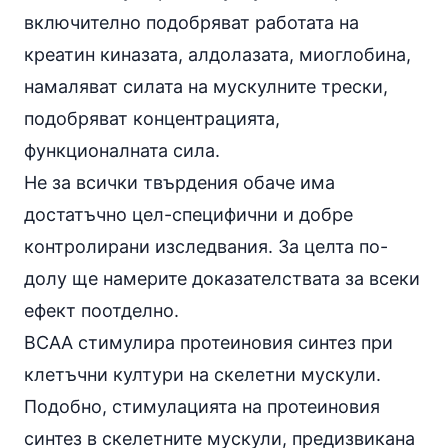
включително подобряват работата на
креатин киназата, алдолазата, миоглобина,
намаляват силата на мускулните трески,
подобряват концентрацията,
функционалната сила.
Не за всички твърдения обаче има
достатъчно цел-специфични и добре
контролирани изследвания. За целта по-
долу ще намерите доказателствата за всеки
ефект поотделно.
BCAA стимулира протеиновия синтез при
клетъчни култури на скелетни мускули.
Подобно, стимулацията на протеиновия
синтез в скелетните мускули, предизвикана