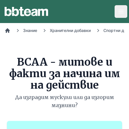
BB-Team
Отв
Знание
Хранителни добавки
Спортни доб
Начало
BCAA - митове и
факти за начина им
на действие
Да изградим мускули или да изгорим
мазнини?