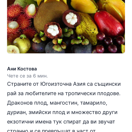
Ани Костова
Чете се за 6 мин.
Страните от Югоизточна Азия са същински
рай за любителите на тропически плодове.
Драконов плод, мангостин, тамарило,
дуриан, змийски плод и множество други
екзотични имена тук спират да ви звучат
странно и се превръщат в част от