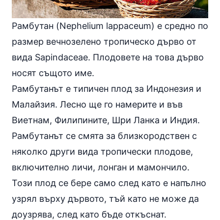
Рамбутан (Nephelium lappaceum) е средно по
размер вечнозелено тропическо дърво от
вида Sapindaceae. Плодовете на това дърво
носят същото име.
Рамбутанът е типичен плод за Индонезия и
Малайзия. Лесно ще го намерите и във
Виетнам, Филипините, Шри Ланка и Индия.
Рамбутанът се смята за близкородствен с
няколко други вида тропически плодове,
включително личи, лонган и мамончило.
Този плод се бере само след като е напълно
узрял върху дървото, тъй като не може да
доузрява, след като бъде откъснат.