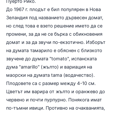
Пуерто Рико.
До 1967 г. плодът е бил популярен в Нова
Зеландия под названието дървесен домат,
но след това е взето решение името да се
промени, за да не се бърка с обикновения
домат и за да звучи по-екзотично. Изборът
на думата тамарило е обяснен с близкото
звучене до думата "tomato", испанската
дума "amarillo" (жълто) и вариация на
маорски на думата tama (водачество).
Плодовете са с размер между 4-10 см.
Цветът им варира от жълто и оранжево до
червено и почти пурпурно. Понякога имат
по-тъмни ивици. Противно на очакванията,