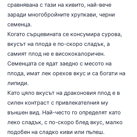
сравнявана с тази на кивито, най-вече
заради многобройните хрупкави, черни
семенца.
Когато сърцевината се консумира сурова,
вкусът на плода е по-скоро сладък, а
самият плод не е висококалоричен.
Семенцата се ядат заедно с месото на
плода, имат лек орехов вкус и са богати на
липиди.
Като цяло вкусът на драконовия плод е в
силен контраст с привлекателния му
външен вид. Най-често го определят като
леко сладък, с по-скоро блед вкус, малко
подобен на сладко киви или пъпеш.