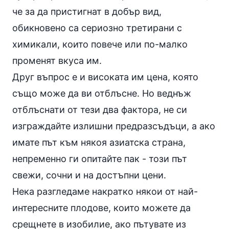
че за да пристигнат в добър вид,
обикновено са сериозно третирани с
химикали, които повече или по-малко
променят вкуса им.
Друг въпрос е и високата им цена, която
също може да ви отблъсне. Но веднъж
отблъснати от тези два фактора, не си
изграждайте излишни предразсъдъци, а ако
имате път към някоя азиатска страна,
непременно ги опитайте пак - този път
свежи, сочни и на достъпни цени.
Нека разгледаме накратко някои от най-
интересните плодове, които можете да
срещнете в изобилие, ако пътувате из