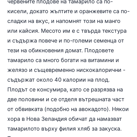
червените плодове на тамарило са по-
кисели, докато жълтите и оранжевите са по-
сладки на вкус, и напомнят този на манго
или кайсия. Месото им е с твърда текстура
и съдържа повече и по-големи семенца от
тези на обикновения домат. Плодовете
тамарило са много богати на витамини и
желязо и същевременно нискокалорични -
съдържат около 40 калории на плод.
Плодът се консумира, като се разрязва на
две половини и се отделя вътрешната част
от обвивката (подобно на авокадото). Някои
хора в Нова Зеландия обичат да намазват
тамарилото върху филия хляб за
закуска
.