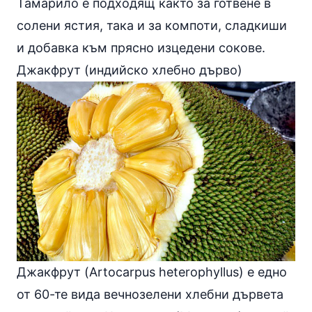
Тамарило е подходящ както за готвене в
солени ястия, така и за компоти, сладкиши
и добавка към прясно изцедени сокове.
Джакфрут (индийско хлебно дърво)
Джакфрут (Artocarpus heterophyllus) е едно
от 60-те вида вечнозелени хлебни дървета