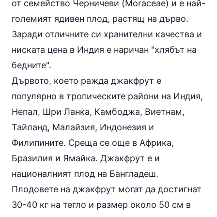
от семейство Черничеви (Moraceae) и е най-
големият ядивен плод, растящ на дърво.
Заради отличните си хранителни качества и
ниската цена в Индия е наричан "хлябът на
бедните".
Дървото, което ражда джакфрут е
популярно в тропическите райони на Индия,
Непал, Шри Ланка, Камбоджа, Виетнам,
Тайланд, Малайзия, Индонезия и
Филипините. Среща се още в Африка,
Бразилия и Ямайка. Джакфрут е и
националният плод на Бангладеш.
Плодовете на джакфрут могат да достигнат
30-40 кг на тегло и размер около 50 см в