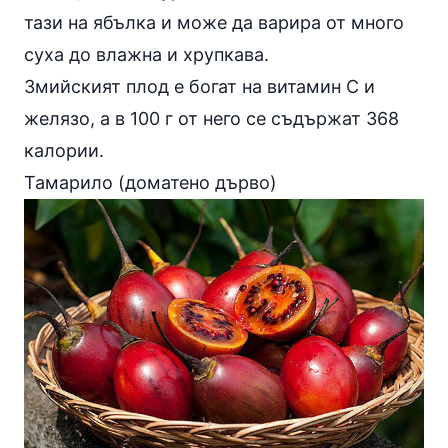
тази на ябълка и може да варира от много
суха до влажна и хрупкава.
Змийският плод е богат на витамин С и
желязо, а в 100 г от него се съдържат 368
калории.
Тамарило (доматено дърво)