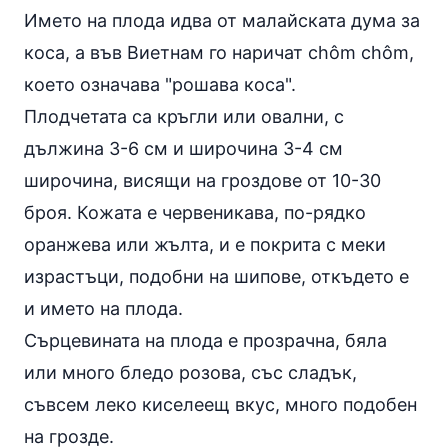
Името на плода идва от малайската дума за
коса, а във Виетнам го наричат chôm chôm,
което означава "рошава коса".
Плодчетата са кръгли или овални, с
дължина 3-6 см и широчина 3-4 см
широчина, висящи на гроздове от 10-30
броя. Кожата е червеникава, по-рядко
оранжева или жълта, и е покрита с меки
израстъци, подобни на шипове, откъдето е
и името на плода.
Сърцевината на плода е прозрачна, бяла
или много бледо розова, със сладък,
съвсем леко киселеещ вкус, много подобен
на
грозде
.