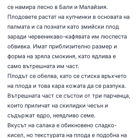
се намира лесно в Бали и Малайзия.
Плодовете растат на купчинки в основата на
палмата и са познати като змийски плод
заради червеникаво-кафявата им люспеста
обвивка. Имат приблизително размер и
форма на зряла смокиня, като ядлива е
само вътрешната им част.
Плодът се обелва, като се стиска връхчето
на плода и това кара кожата да се разпука.
Вътрешната част се състои от три парченца,
които приличат на скилидки чесън и
съдържат едро, неядливо семе.
Вкусът на салака е обикновено сладко-
кисел, но текстурата на плода е подобна на