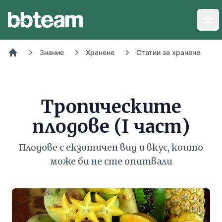
BB-Team
Отв
Знание
Хранене
Статии за хранене
Начало
Тропическите
плодове (I част)
Плодове с екзотичен вид и вкус, които
може би не сте опитвали