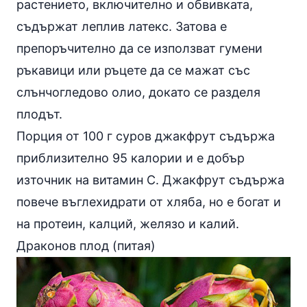
растението, включително и обвивката,
съдържат леплив латекс. Затова е
препоръчително да се използват гумени
ръкавици или ръцете да се мажат със
слънчогледово олио
, докато се разделя
плодът.
Порция от 100 г суров джакфрут съдържа
приблизително 95 калории и е добър
източник на витамин С. Джакфрут съдържа
повече въглехидрати от хляба, но е богат и
на протеин, калций, желязо и калий.
Драконов плод (питая)