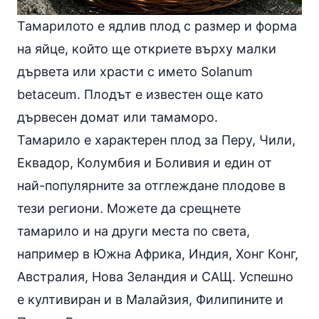
Тамарилото е ядлив плод с размер и форма
на яйце, който ще откриете върху малки
дървета или храсти с името Solanum
betaceum. Плодът е известен още като
дървесен домат или тамаморо.
Тамарило е характерен плод за Перу, Чили,
Еквадор, Колумбия и Боливия и един от
най-популярните за отглеждане плодове в
тези региони. Можете да срещнете
тамарило и на други места по света,
например в Южна Африка, Индия, Хонг Конг,
Австралия, Нова Зеландия и САЩ. Успешно
е култивиран и в Малайзия, Филипините и