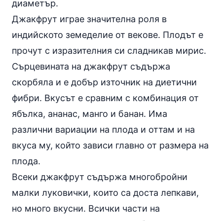
диаметър.
Джакфрут играе значителна роля в
индийското земеделие от векове. Плодът е
прочут с изразителния си сладникав мирис.
Сърцевината на джакфрут съдържа
скорбяла и е добър източник на диетични
фибри
. Вкусът е сравним с комбинация от
ябълка,
ананас
, манго и банан. Има
различни вариации на плода и оттам и на
вкуса му, който зависи главно от размера на
плода.
Всеки джакфрут съдържа многобройни
малки луковички, които са доста лепкави,
но много вкусни. Всички части на