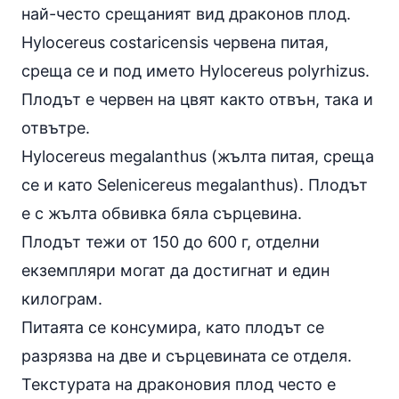
най-често срещаният вид драконов плод.
Hylocereus costaricensis червена питая,
среща се и под името Hylocereus polyrhizus.
Плодът е червен на цвят както отвън, така и
отвътре.
Hylocereus megalanthus (жълта питая, среща
се и като Selenicereus megalanthus). Плодът
е с жълта обвивка бяла сърцевина.
Плодът тежи от 150 до 600 г, отделни
екземпляри могат да достигнат и един
килограм.
Питаята се консумира, като плодът се
разрязва на две и сърцевината се отделя.
Текстурата на драконовия плод често е