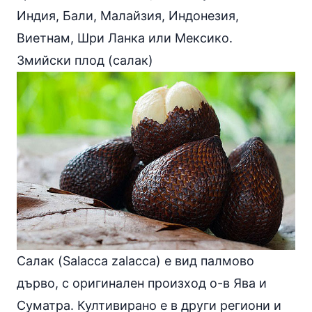
Индия, Бали, Малайзия, Индонезия,
Виетнам, Шри Ланка или Мексико.
Змийски плод (салак)
Салак (Salacca zalacca) е вид палмово
дърво, с оригинален произход о-в Ява и
Суматра. Култивирано е в други региони и