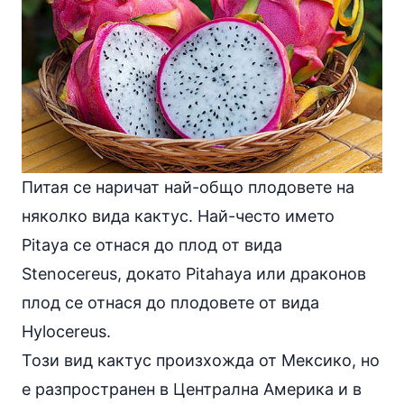
Питая се наричат най-общо плодовете на
няколко вида кактус. Най-често името
Pitaya се отнася до плод от вида
Stenocereus, докато Pitahaya или драконов
плод се отнася до плодовете от вида
Hylocereus.
Този вид кактус произхожда от Мексико, но
е разпространен в Централна Америка и в