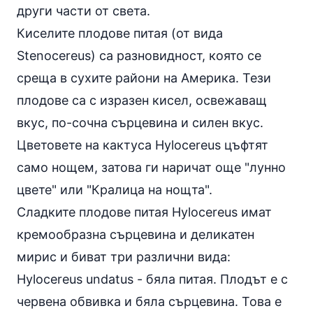
други части от света.
Киселите плодове питая (от вида
Stenocereus) са разновидност, която се
среща в сухите райони на Америка. Тези
плодове са с изразен кисел, освежаващ
вкус, по-сочна сърцевина и силен вкус.
Цветовете на кактуса Hylocereus цъфтят
само нощем, затова ги наричат още "лунно
цвете" или "Кралица на нощта".
Сладките плодове питая Hylocereus имат
кремообразна сърцевина и деликатен
мирис и биват три различни вида:
Hylocereus undatus - бяла питая. Плодът е с
червена обвивка и бяла сърцевина. Това е