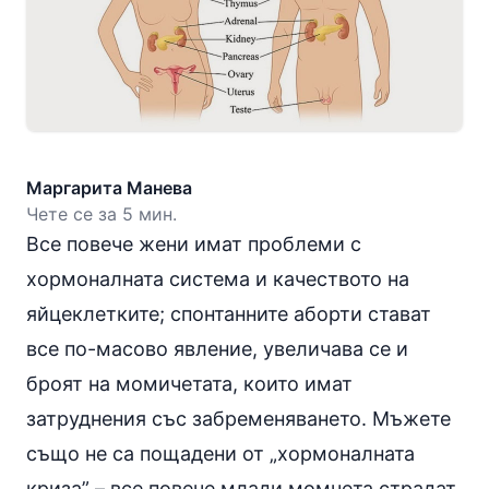
Маргарита Манева
Чете се за 5 мин.
Все повече жени имат проблеми с
хормоналната система и качеството на
яйцеклетките; спонтанните аборти стават
все по-масово явление, увеличава се и
броят на момичетата, които имат
затруднения със забременяването. Мъжете
също не са пощадени от „хормоналната
криза” – все повече млади момчета страдат