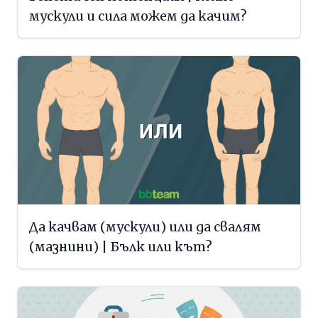
мускули и сила можем да качим?
Да качвам (мускули) или да свалям
(мазнини) | Бълк или кът?