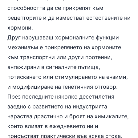
способността да се прикрепят към
рецепторите и да изместват естествените ни
хормони.
Друг нарушаващ хормоналните функции
механизъм е прикрепянето на хормоните
към транспортни или други протеини,
ангажирани в сигналните пътища,
потискането или стимулирането на
ензими
,
и модифициране на генетичния отговор.
През последните няколко десетилетия
заедно с развитието на индустрията
нараства драстично и броят на химикалите,
които влизат в ежедневието ни и
присъстват практически във всяка стока,