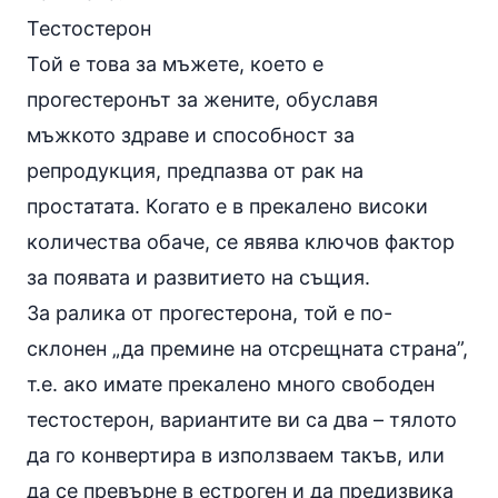
Тестостерон
Той е това за мъжете, което е
прогестеронът за жените, обуславя
мъжкото здраве и способност за
репродукция, предпазва от рак на
простатата. Когато е в прекалено високи
количества обаче, се явява ключов фактор
за появата и развитието на същия.
За ралика от прогестерона, той е по-
склонен „да премине на отсрещната страна”,
т.е. ако имате прекалено много свободен
тестостерон
, вариантите ви са два – тялото
да го конвертира в използваем такъв, или
да се превърне в естроген и да предизвика