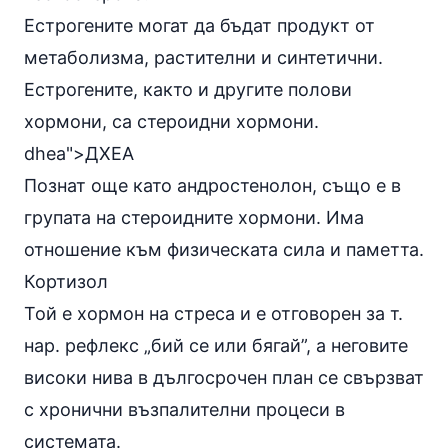
Естрогените могат да бъдат продукт от
метаболизма, растителни и синтетични.
Естрогените, както и другите полови
хормони, са стероидни хормони.
dhea">ДХЕА
Познат още като андростенолон, също е в
групата на стероидните хормони. Има
отношение към физическата сила и паметта.
Кортизол
Той
е хормон на стреса и е отговорен за т.
нар.
рефлекс
„бий се или бягай”, а неговите
високи нива в дългосрочен план се свързват
с хронични възпалителни процеси в
системата.