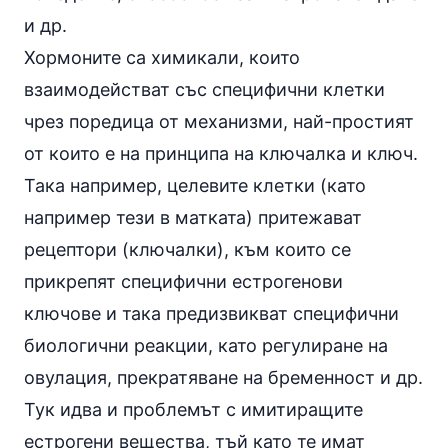
и др.
Хормоните са химикали, които
взаимодействат със специфични клетки
чрез поредица от механизми, най-простият
от които е на принципа на ключалка и ключ.
Така например, целевите клетки (като
например тези в матката) притежават
рецептори (ключалки), към които се
прикрепят специфични естрогенови
ключове и така предизвикват специфични
биологични реакции, като регулиране на
овулация, прекратяване на бременност и др.
Тук идва и проблемът с имитиращите
естрогени вещества, тъй като те имат