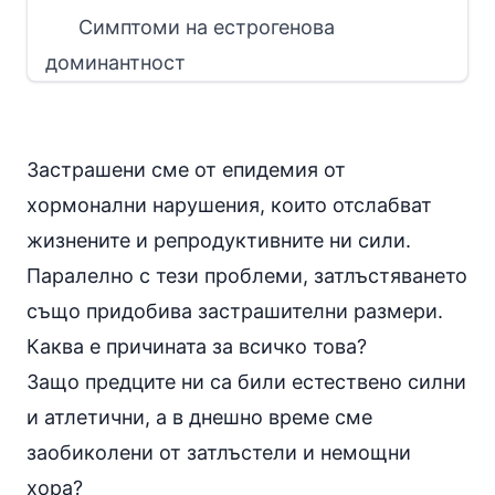
Симптоми на естрогенова
доминантност
Застрашени сме от епидемия от
хормонални нарушения, които отслабват
жизнените и репродуктивните ни сили.
Паралелно с тези проблеми, затлъстяването
също придобива застрашителни размери.
Каква е причината за всичко това?
Защо предците ни са били естествено силни
и атлетични, а в днешно време сме
заобиколени от затлъстели и немощни
хора?