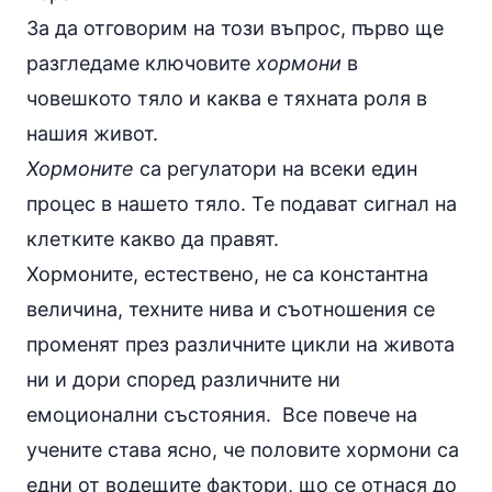
За да отговорим на този въпрос, първо ще
разгледаме ключовите
хормони
в
човешкото тяло и каква е тяхната роля в
нашия живот.
Хормоните
са регулатори на всеки един
процес в нашето тяло. Те подават сигнал на
клетките какво да правят.
Хормоните, естествено, не са константна
величина, техните нива и съотношения се
променят през различните цикли на живота
ни и дори според различните ни
емоционални състояния. Все повече на
учените става ясно, че половите хормони са
едни от водещите фактори, що се отнася до