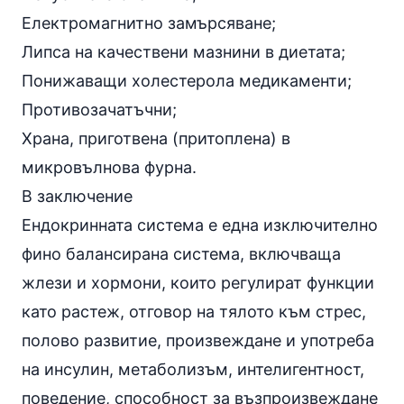
Електромагнитно замърсяване;
Липса на качествени мазнини в диетата;
Понижаващи холестерола медикаменти;
Противозачатъчни;
Храна, приготвена (притоплена) в
микровълнова фурна
.
В заключение
Ендокринната система е една изключително
фино балансирана система, включваща
жлези и хормони, които регулират функции
като растеж, отговор на тялото към стрес,
полово развитие, произвеждане и употреба
на
инсулин
, метаболизъм, интелигентност,
поведение, способност за възпроизвеждане