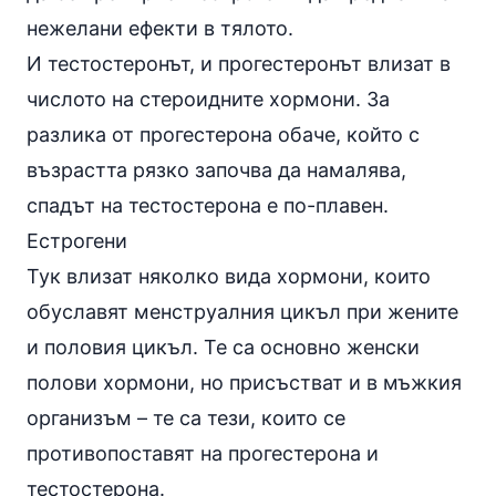
нежелани ефекти в тялото.
И тестостеронът, и прогестеронът влизат в
числото на стероидните
хормони
. За
разлика от прогестерона обаче, който с
възрастта рязко започва да намалява,
спадът на тестостерона е по-плавен.
Естрогени
Тук влизат няколко вида хормони, които
обуславят менструалния цикъл при жените
и половия цикъл. Те са основно женски
полови хормони, но присъстват и в мъжкия
организъм – те са тези, които се
противопоставят на прогестерона и
тестостерона.