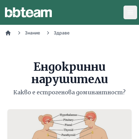
BB-Team
Отв
Знание
Здраве
Начало
Ендокринни
нарушители
Какво е естрогенова доминантност?