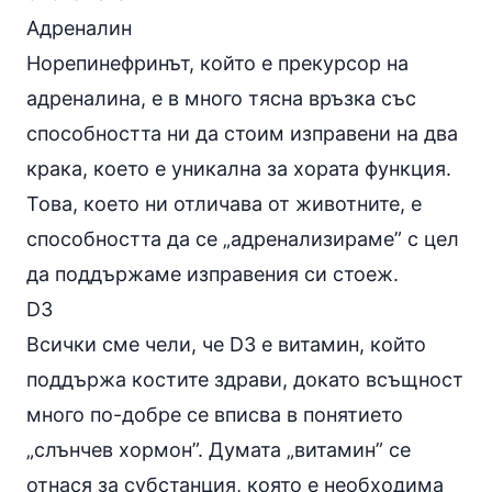
Адреналин
Норепинефринът, който е прекурсор на
адреналина, е в много тясна връзка със
способността ни да стоим изправени на два
крака, което е уникална за хората функция.
Това, което ни отличава от животните, е
способността да се „адренализираме” с цел
да поддържаме изправения си стоеж.
D3
Всички сме чели, че D3 е витамин, който
поддържа костите здрави, докато всъщност
много по-добре се вписва в понятието
„слънчев хормон”. Думата „витамин” се
отнася за субстанция, която е необходима