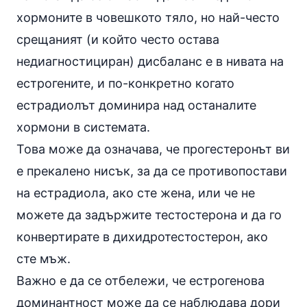
хормоните в човешкото тяло, но най-често
срещаният (и който често остава
недиагностициран) дисбаланс е в нивата на
естрогените, и по-конкретно когато
естрадиолът доминира над останалите
хормони в системата.
Това може да означава, че прогестеронът ви
е прекалено нисък, за да се противопостави
на естрадиола, ако сте жена, или че не
можете да задържите тестостерона и да го
конвертирате в дихидротестостерон, ако
сте мъж.
Важно е да се отбележи, че естрогенова
доминантност може да се наблюдава дори