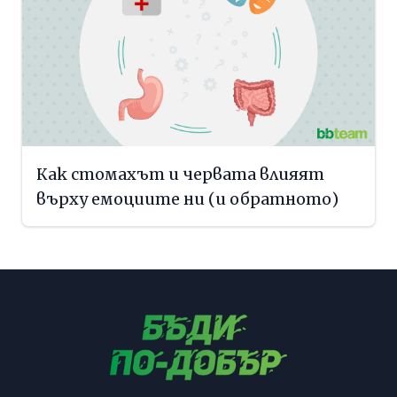
Как стомахът и червата влияят
върху емоциите ни (и обратното)