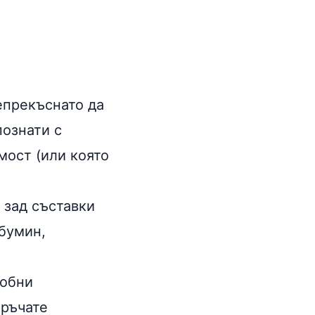
епрекъснато да
познати с
мост (или която
о зад съставки
лбумин,
добни
оръчате