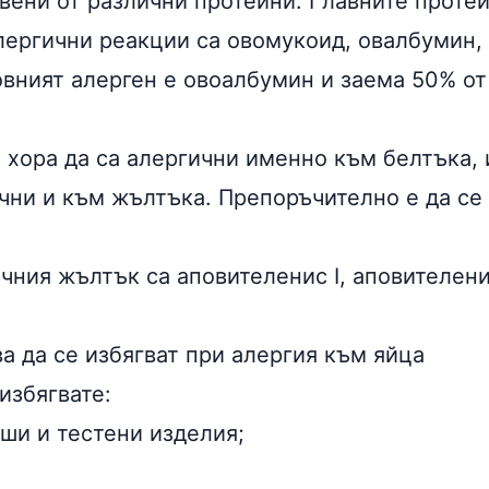
вени от различни протеини. Главните протеи
лергични реакции
са овомукоид, овалбумин,
овният алерген е овоалбумин и заема 50% от
 хора да са алергични именно към белтъка, 
чни и към жълтъка. Препоръчително е да се 
чния жълтък са аповителенис I, аповителени
а да се избягват при алергия към яйца
избягвате:
ши и тестени изделия;