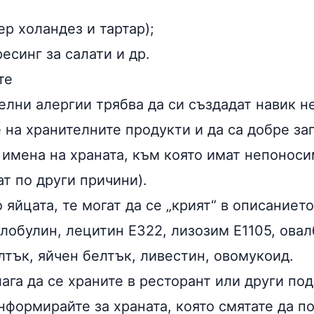
р холандез и тартар);
есинг за салати и др.
те
елни алергии трябва да си създадат навик н
 на хранителните продукти и да са добре за
 имена на храната, към която имат непоноси
ат по други причини).
 яйцата, те могат да се „крият“ в описаниет
глобулин, лецитин Е322, лизозим Е1105, ова
лтък, яйчен белтък, ливестин, овомукоид.
лага да се храните в ресторант или други по
нформирайте за храната, която смятате да п