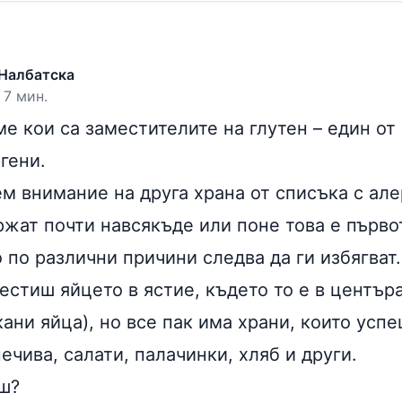
Налбатска
 7 мин.
ме кои са
заместителите на глутен
– един от
гени.
 внимание на друга храна от списъка с алер
ржат почти навсякъде или поне това е първо
о по различни причини следва да ги избягват.
естиш яйцето в ястие, където то е в център
ани яйца), но все пак има храни, които усп
печива, салати, палачинки, хляб и други.
ш?