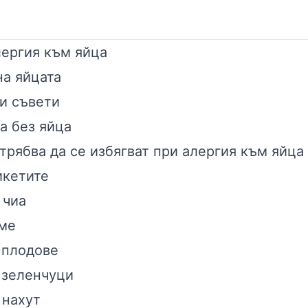
лергия към яйца
на яйцата
и съвети
а без яйца
трябва да се избягват при алергия към яйца
икетите
 чиа
ме
 плодове
 зеленчуци
 нахут