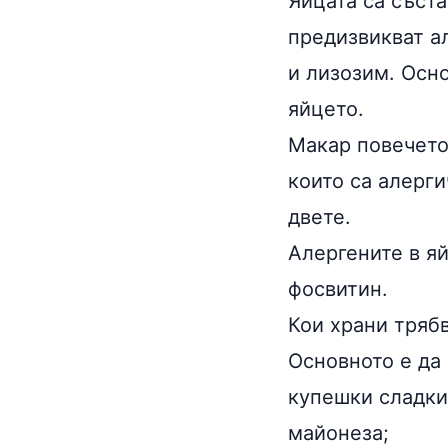
Яйцата
са съста
предизвикват
а
и лизозим. Осн
яйцето.
Макар повечето
които са алерги
двете.
Алергените в яй
фосвитин.
Кои храни трябв
Основното е да 
купешки сладки
майонеза;