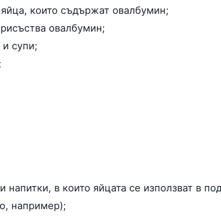
 яйца, които съдържат овалбумин;
присъства овалбумин;
 и супи;
;
 напитки, в които яйцата се използват в по
о, например);