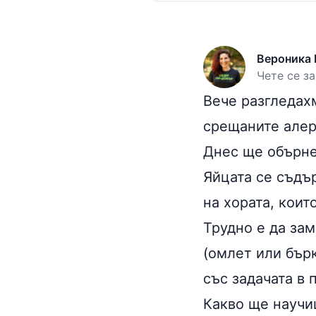
Вероника 
Чете се за
Вече разгледах
срещаните алер
Днес ще обърнем
Яйцата се съдъ
на хората, коит
Трудно е да зам
(омлет или бърк
със задачата в 
Какво ще научи