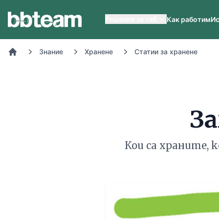
BB-Team
Решения за теб
Как работим
Ис
Знание
Хранене
Статии за хранене
Начало
За
Кои са храните,