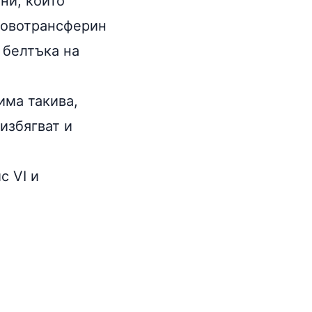
ни, които
 овотрансферин
 белтъка на
има такива,
избягват и
с VI и