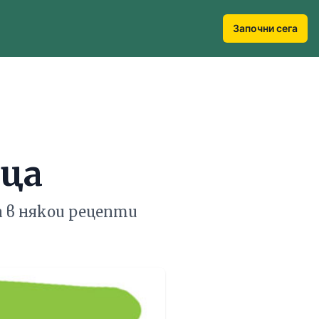
Започни сега
йца
 в някои рецепти