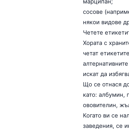
марципан;
сосове (наприме
някои видове др
Четете етикети
Хората с хранит
четат етикетите
алтернативните
искат да избягв
Що се отнася до
като: албумин, 
ововителин, жъ
Когато ви се на
заведения, се и