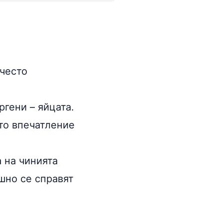
 често
гени – яйцата.
то впечатление
а на чинията
ешно се справят