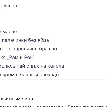
кпулвер
 масло
а палачинки без яйца
кс от царевично брашно
кс „Рам и Рон“
бълков пай с дъх на канела
 крем с банан и авокадо
ергия към
яйца