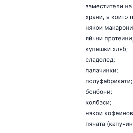
заместители на
храни, в които 
някои макарони
яйчни протеини
купешки хляб;
сладолед;
палачинки;
полуфабрикати;
бонбони;
колбаси;
някои кофеинови
пяната (капучин