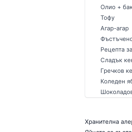
Олио + ба
Тофу
Aгар-агар
Фъстъчено
Рецепта з
Сладък ке
Гречков ке
Коледен я
Шоколадов
Хранителна ал