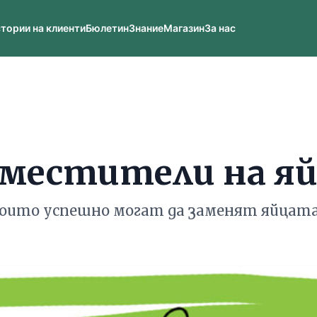
тории на клиенти
Бюлетин
Знание
Магазин
За нас
местители на я
 които успешно могат да заменят яйцата