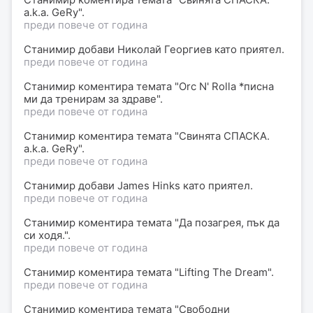
a.k.a. GeRy".
преди повече от година
Станимир
добави
Николай Георгиев
като приятел.
преди повече от година
Станимир
коментира
темата "Orc N' Rolla *писна
ми да тренирам за здраве".
преди повече от година
Станимир
коментира
темата "Свинята СПАСКА.
a.k.a. GeRy".
преди повече от година
Станимир
добави
James Hinks
като приятел.
преди повече от година
Станимир
коментира
темата "Да позагрея, пък да
си ходя.".
преди повече от година
Станимир
коментира
темата "Lifting The Dream".
преди повече от година
Станимир
коментира
темата "Свободни