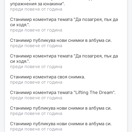
упражнения за юнакини".
преди повече от година
Станимир
коментира
темата "Да позагрея, пък да
си ходя.".
преди повече от година
Станимир
публикува нови снимки в
албума
си.
преди повече от година
Станимир
коментира
темата "Да позагрея, пък да
си ходя.".
преди повече от година
Станимир
коментира своя
снимка
.
преди повече от година
Станимир
коментира
темата "Lifting The Dream".
преди повече от година
Станимир
публикува нови снимки в
албума
си.
преди повече от година
Станимир
публикува нови снимки в
албума
си.
преди повече от година