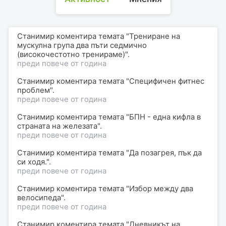
Станимир коментира темата "Трениране на
мускулна група два пъти седмично
(високочестотно тренираме)".
преди повече от година
Станимир коментира темата "Специфичен фитнес
проблем".
преди повече от година
Станимир коментира темата "БПН - една кифла в
страната на железата".
преди повече от година
Станимир коментира темата "Да позагрея, пък да
си ходя.".
преди повече от година
Станимир коментира темата "Избор между два
велосипеда".
преди повече от година
Станимир коментира темата "Дневникът на