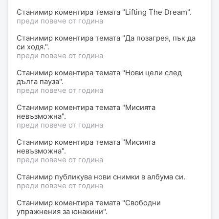
Станимир
коментира
темата "Lifting The Dream".
преди повече от година
Станимир
коментира
темата "Да позагрея, пък да
си ходя.".
преди повече от година
Станимир
коментира
темата "Нови цели след
дълга пауза".
преди повече от година
Станимир
коментира
темата "Мисията
невъзможна".
преди повече от година
Станимир
коментира
темата "Мисията
невъзможна".
преди повече от година
Станимир
публикува нови снимки в
албума
си.
преди повече от година
Станимир
коментира
темата "Свободни
упражнения за юнакини".