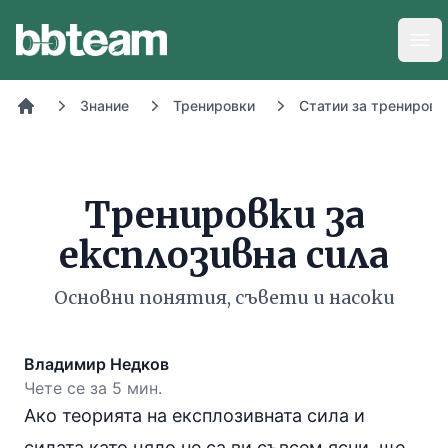
BB-Team
Отв
Знание
Тренировки
Статии за тренировк
Начало
Тренировки за
експлозивна сила
Основни понятия, съвети и насоки
Владимир Недков
Чете се за 5 мин.
Ако теорията на експлозивната сила и
силата като цяло не са ви съвсем ясни, ще