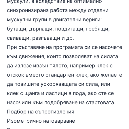
мускули, а вследствие на оптимално
синхронизирана работа между отделни
мускулни групи в двигателни вериги:
бутащи, дърпащи, повдигащи, гребящи,
свиващи, разгъващи и др.
При съставяне на програмата си се насочете
към движения, които позволяват на силата
да излезе ивзън тялото, например клек с
отскок вместо стандартен
клек
, ако желаете
да повишите ускоряващата си сила, или
клек с щанга и ластици в пода, ако сте се
насочили към подобряване на стартовата.
Подбор на съпротивления
Изометрично натоварване