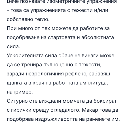
Вече познавате изометричните упражнения
- това са упражненията с тежести и/или
собствено тегло.
При много от тях можете да работите за
подобряване на стартовата и абсолютната
сила.
Ускорителната сила обаче не винаги може
да се тренира пълноценно с тежести,
заради неврологичния рефлекс, забавящ
щангата в края на работната амплитуда,
например.
Сигурно сте виждали момчета да боксират
с гирички срещу огледалото. Макар това да
подобрява издръжливостта на раменете им,