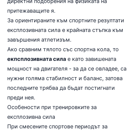
директни подобрения на физиката на
притежаващите я.
За ориентираните към спортните резултати
експлозивната сила е крайната стъпка към
завършения атлетизъм.
Ако сравним тялото със спортна кола, то
екпсплозивната сила
е като завишената
мощност на двигателя - за да се овладее, са
нужни голяма
стабилност
и
баланс
, затова
последните трябва да бъдат постигнати
преди нея.
Особености при тренировките за
експлозивна сила
При смесените спортове периодът за