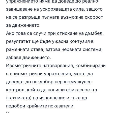
упражнението няма да доведе до реално
завишаване на ускоряващата сила, защото
не се разгръща пълната възможна скорост
за движението.
Ако това се случи при стискане на дъмбел,
резултатът ще бъде ужасна контузия в
раменната става, затова нервната система
забавя движението.
Изометричните натоварвания, комбинирани
с плиометрични упражнения, могат да
доведат до по-добър нервномускулен
контрол, който да повиши ефикасността
(техниката) на изпълнение и така да
подобри крайните показатели.