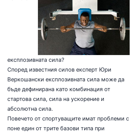
експлозивната сила?
Според известния силов експерт Юри
Веркошански експлозивната сила може да
бъде дефинирана като комбинация от
стартова сила, сила на ускорение и
абсолютна сила.
Повечето от спортуващите имат проблеми с
поне един от трите базови типа при