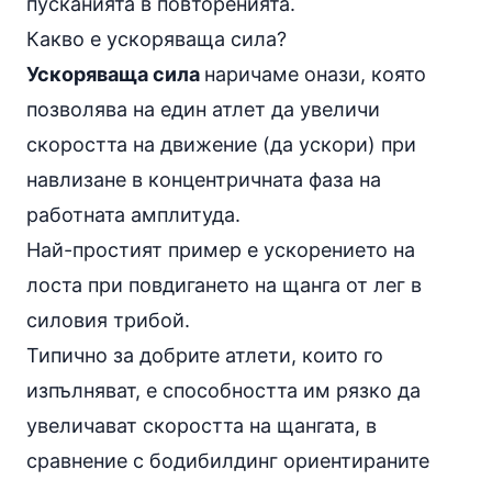
пусканията в повторенията.
Какво е ускоряваща сила?
Ускоряваща сила
наричаме онази, която
позволява на един атлет да увеличи
скоростта на движение (да ускори) при
навлизане в концентричната фаза на
работната амплитуда.
Най-простият пример е ускорението на
лоста при
повдигането на щанга от лег
в
силовия трибой.
Типично за добрите атлети, които го
изпълняват, е способността им рязко да
увеличават скоростта на щангата, в
сравнение с бодибилдинг ориентираните