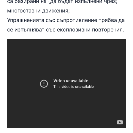
са базирани на (да бъдат изпълнени чрез)
многоставни движения;
Упражненията със съпротивление трябва да
сe изпълняват със експлозивни повторения.