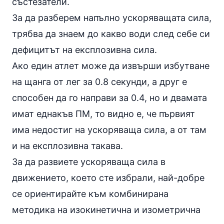
състезатели.
За да разберем напълно ускоряващата сила,
трябва да знаем до какво води след себе си
дефицитът на експлозивна сила.
Ако един атлет може да извърши избутване
на щанга от лег за 0.8 секунди, а друг е
способен да го направи за 0.4, но и двамата
имат еднакъв ПМ, то видно е, че първият
има недостиг на ускоряваща сила, а от там
и на експлозивна такава.
За да развиете ускоряваща сила в
движението, което сте избрали, най-добре
се ориентирайте към комбинирана
методика на изокинетична и изометрична