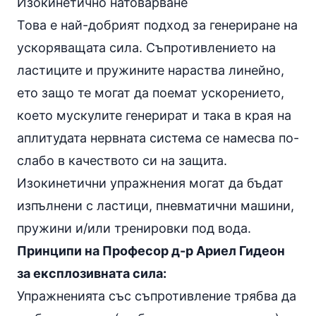
Изокинетично натоварване
Това е най-добрият подход за генериране на
ускоряващата сила. Съпротивлението на
ластиците и пружините нараства линейно,
ето защо те могат да поемат ускорението,
което мускулите генерират и така в края на
аплитудата нервната система се намесва по-
слабо в качеството си на защита.
Изокинетични упражнения могат да бъдат
изпълнени с
ластици
, пневматични машини,
пружини и/или тренировки под вода.
Принципи на Професор д-р Ариел Гидеон
за експлозивната сила:
Упражненията със съпротивление трябва да