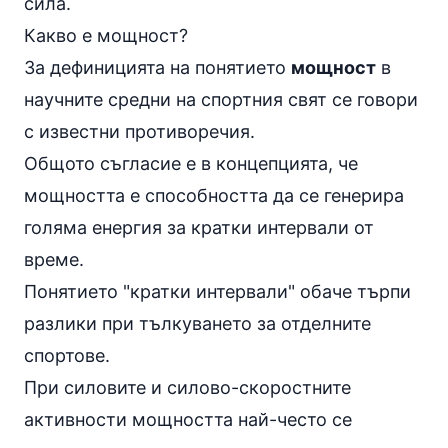
сила
.
Какво е мощност?
За дефиницията на понятието
мощност
в
научните средни на спортния свят се говори
с известни противоречия.
Общото съгласие е в концепцията, че
мощността е способността да се генерира
голяма енергия за кратки интервали от
време.
Понятието "кратки интервали" обаче търпи
разлики при тълкуването за отделните
спортове.
При силовите и силово-скоростните
активности мощността най-често се