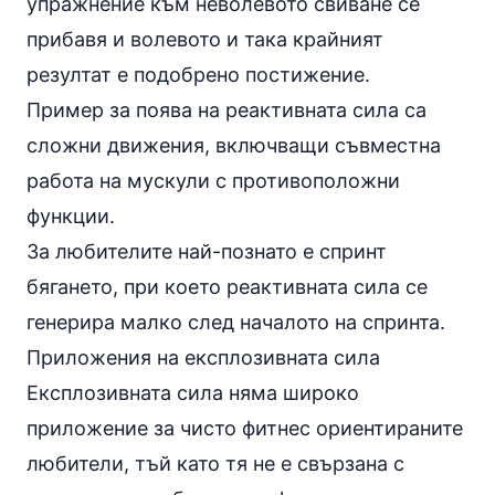
упражнение към неволевото свиване се
прибавя и волевото и така крайният
резултат е подобрено постижение.
Пример за поява на реактивната сила са
сложни движения, включващи съвместна
работа на мускули с противоположни
функции.
За любителите най-познато е
спринт
бягането
, при което реактивната сила се
генерира малко след началото на спринта.
Приложения на експлозивната сила
Експлозивната сила няма широко
приложение за чисто фитнес ориентираните
любители, тъй като тя не е свързана с