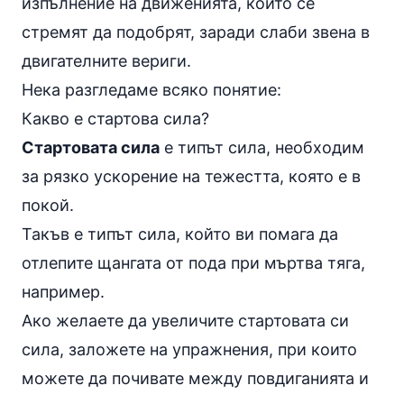
изпълнение на движенията, които се
стремят да подобрят, заради слаби звена в
двигателните вериги.
Нека разгледаме всяко понятие:
Какво е стартова сила?
Стартовата сила
е типът сила, необходим
за рязко ускорение на тежестта, която е в
покой.
Такъв е типът сила, който ви помага да
отлепите щангата от пода при
мъртва тяга
,
например.
Ако желаете да увеличите стартовата си
сила, заложете на
упражнения
, при които
можете да почивате между повдиганията и