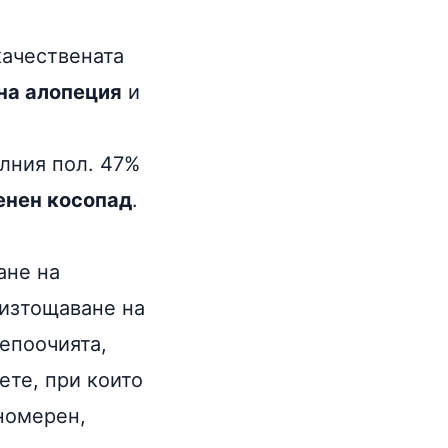
качествената
на алопеция
и
илния пол. 47%
енен косопад
.
ане на
 изтощаване на
епоочията,
ете, при които
номерен,