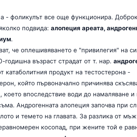
а - фоликулът все още функционира. Добро
яколко подвида:
алопеция ареата, андроген
иум
.
ват, че оплешивяването е "привилегия" на с
-годишна възраст страдат от т. нар.
андрог
от катаболитния продукт на
тестостерона
-
ерон, който първоначално причинява скъсяв
а, което впоследствие води до намаляване и
съма. Андрогенната алопеция започва при сл
лото и темето на главата. За разлика от мъж
еравномерен косопад, при жените той е рав