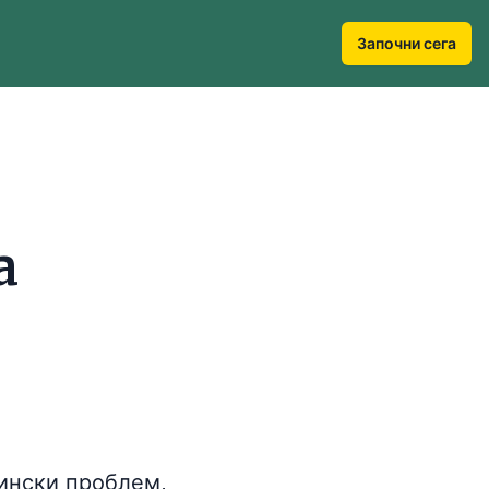
Започни сега
а
цински проблем,