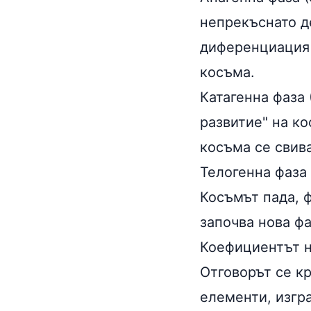
непрекъснато д
диференциация 
косъма.
Катагенна фаза 
развитие" на ко
косъма се свив
Телогенна фаза 
Косъмът пада, ф
започва нова фа
Коефициентът н
Отговорът се к
елементи, изгра