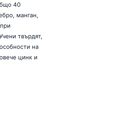
 общо 40
ебро, манган,
 при
Учени твърдят,
пособности на
овече цинк и