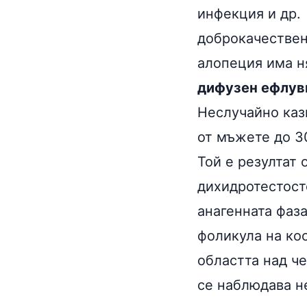
инфекция и др.
доброкачествен
алопеция има н
дифузен ефлув
Неслучайно каз
от мъжете до 30
Той е резултат 
дихидротестост
анагенната фаз
фоликула на ко
областта над че
се наблюдава н