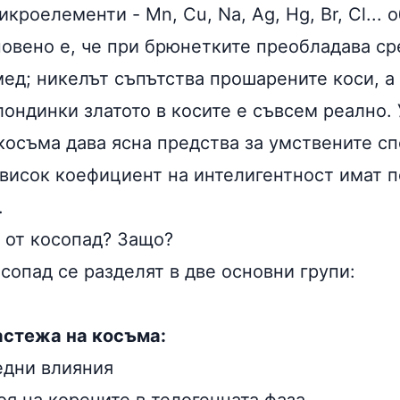
икроелементи
- Mn, Cu, Na, Ag, Hg, Br, Cl...
новено е, че при брюнетките преобладава ср
мед
; никелът съпътства прошарените коси, а
ондинки златото в косите е съвсем реално. 
 косъма дава ясна предства за умствените с
 висок коефициент на интелигентност имат п
.
 от
косопад
? Защо?
сопад се разделят в две основни групи:
астежа на косъма:
едни влияния