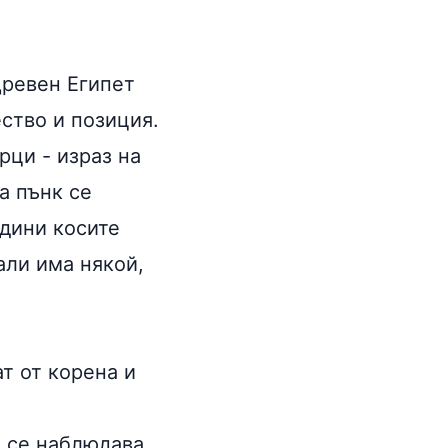
Древен Египет
ество и позиция.
рци - израз на
а пънк се
одини косите
али има някой,
т от корена и
а се наблюдава