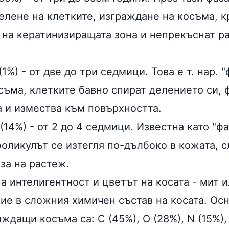
елене на клетките, изграждане на косъма, к
на кератинизиращата зона и непрекъснат р
(1%) - от две до три седмици. Това е т. нар. 
съма, клетките бавно спират делението си, 
а и измества към повърхността.
(14%) - от 2 до 4 седмици. Известна като "фа
оликулът се изтегля по-дълбоко в кожата, с
за на растеж.
а интелигентност и цветът на косата - мит 
рие в сложния химичен състав на косата. Ос
ждащи косъма са: C (45%), O (28%), N (15%), 