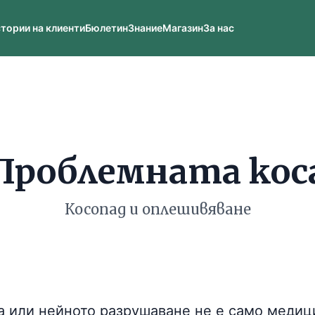
тории на клиенти
Бюлетин
Знание
Магазин
За нас
Проблемната кос
Косопад и оплешивяване
са или нейното разрушаване не е само меди