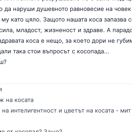
о да наруши душевното равновесие на човек
 му като цяло. Защото нашата коса запазва 
сила, младост, жизненост и здраве. А парад
 здравата коса е нещо, за което дори не губ
али така стои въпросът с косопада...
ш?
я
ж на косата
на интелигентност и цветът на косата - мит
ме от косопад? Защо?