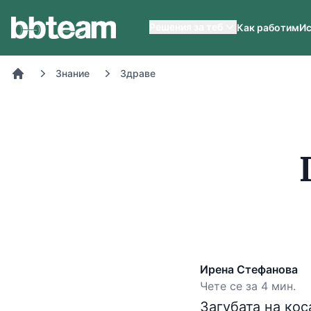
BB-Team
Решения за теб
Как работим
Ис
Знание
Здраве
Начало
Ирена Стефанова
Чете се за 4 мин.
Загубата на ко