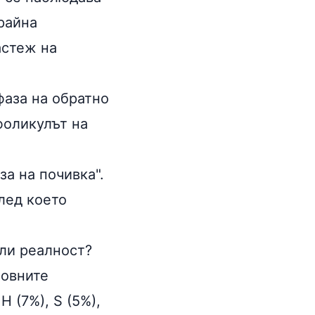
райна
астеж на
"фаза на обратно
фоликулът на
за на почивка".
лед което
или реалност?
новните
H (7%), S (5%),