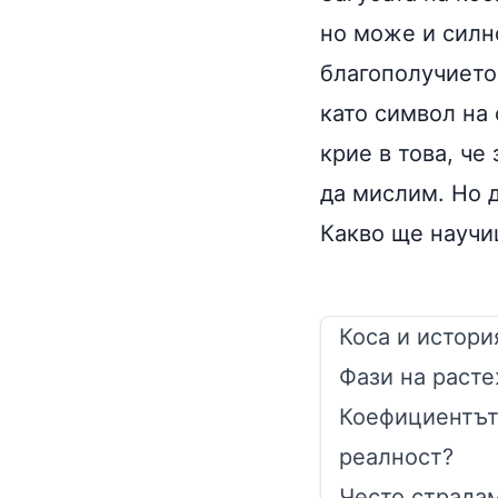
но може и силн
благополучието
като символ на 
крие в това, че
да мислим. Но д
Какво ще научи
Коса и истори
Фази на расте
Коефициентът 
реалност?
Често страда