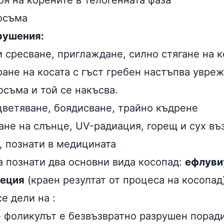
оя на корените в телогенната фаза
косъма
рушения:
 сресване, приглаждане, силно стягане на к
ране на косата с гъст гребен настъпва увре
осъма и той се накъсва.
цветяване, боядисване, трайно къдрене
ане на слънце, UV-радиация, горещ и сух въ
, познати в медицината
а познати два основни вида косопад:
ефлуви
пеция
(краен резултат от процеса на косопад
се дели на :
- фоликулът е безвъзвратно разрушен порад