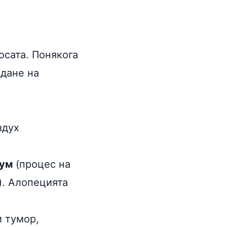
осата. Понякога
ждане на
здух
ум
(процес на
). Алопецията
и тумор,