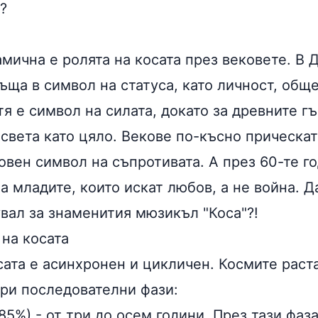
?
мична е ролята на косата през вековете. В 
ъща в символ на статуса, като личност, общ
тя е символ на силата, докато за древните гъ
света като цяло. Векове по-късно прическат
овен символ на съпротивата. А през 60-те г
а младите, които искат любов, а не война. Д
увал за знаменития мюзикъл "Коса"?!
 на косата
ата е асинхронен и цикличен. Космите раста
три последователни фази:
85%) - от три до осем години. През тази фаз