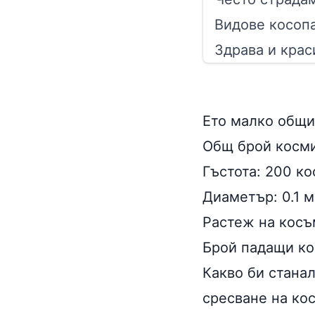
Видове косопа
Здрава и крас
Ето малко общи
Общ брой косми
Гъстота: 200 к
Диаметър: 0.1 
Растеж на косъ
Брой падащи ко
Какво би станал
сресване на кос