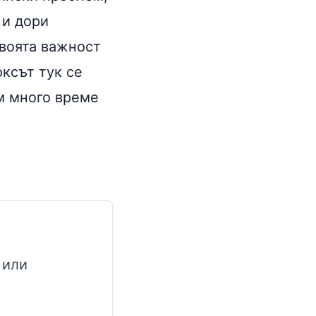
 и дори
своята важност
оксът тук се
им много време
 или