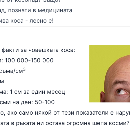
д, познати в медицината
ива коса - лесно е!
 факти за човешката коса:
: 100 000-150 000
3
осъма/см
мм
ма: 1 см за един месец
сми на ден: 50-100
о, ако само някой от тези показатели е нар
ата в ръката ни остава огромна шепа косми?