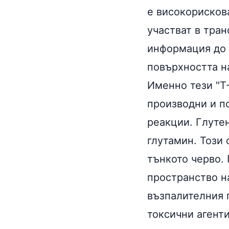
е високорискова
участват в тра
информация до 
повърхността н
Именно тези "Т
производни и п
реакции. Глуте
глутамин
. Този
тънкото черво.
пространство н
възпалителния 
токсични агенти