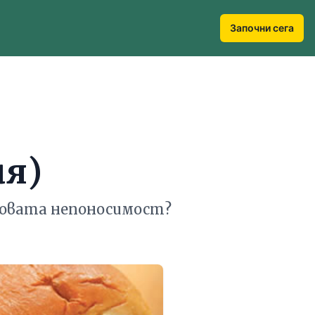
Започни сега
ия)
еновата непоносимост?