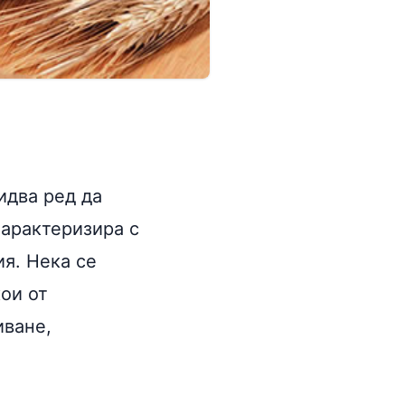
 идва ред да
характеризира с
я. Нека се
ои от
иване,