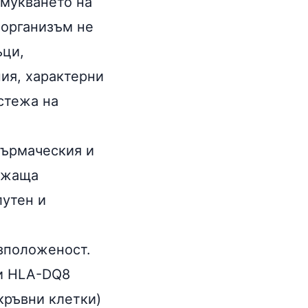
смукването на
 организъм не
ъци,
ия, характерни
стежа на
кърмаческия и
ържаща
лутен и
азположеност.
ли HLA-DQ8
кръвни клетки)