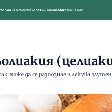
тории на клиенти
Бюлетин
Знание
Магазин
За нас
олиакия (целиак
как може да се разпознае и лекува глут