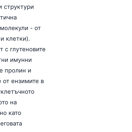
и структури
етична
молекули - от
и клетки).
т с глутеновите
тни имунни
е пролин и
е от ензимите в
уклетъчното
ото на
но като
неговата