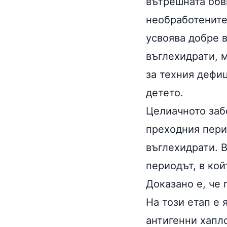
вътрешната обв
необработените
усвоява добре 
въглехидрати, 
за техния дефи
детето.
Целиачното заб
преходния пери
въглехидрати. 
периодът, в кой
Доказано е, че
На този етап е 
антигенни хапл