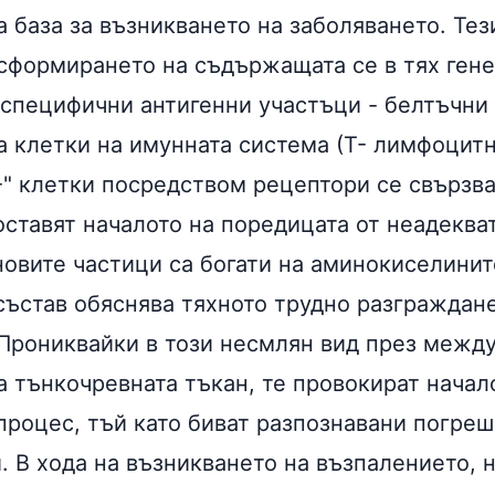
 база за възникването на заболяването. Тез
нсформирането на съдържащата се в тях ген
специфични антигенни участъци - белтъчни 
а клетки на имунната система (Т- лимфоцитн
-" клетки посредством рецептори се свързва
оставят началото на поредицата от неадеква
новите частици са богати на аминокиселинит
 състав обяснява тяхното трудно разграждан
 Прониквайки в този несмлян вид през межд
а тънкочревната тъкан, те провокират начал
процес, тъй като биват разпознавани погреш
. В хода на възникването на възпалението, 