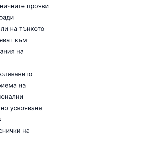
иничните прояви
оради
ли на тънкото
ляват към
вания на
боляването
риема на
ионални
ено усвояване
в
снички на