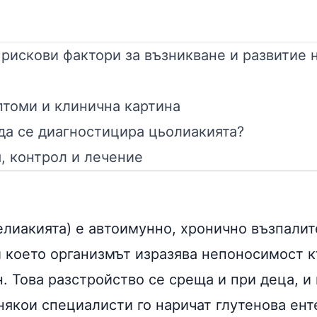
 рискови фактори за възникване и развитие 
томи и клинична картина
да се диагностицира цьолиакията?
, контрол и лечение
елиакията) е автоимунно, хронично възпали
и което организмът изразява непоносимост к
н. Това разстройство се среща и при деца, и
някои специалисти го наричат глутенова ент