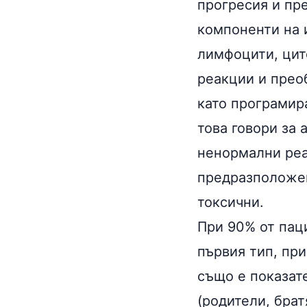
прогресия и пр
компоненти на 
лимфоцити, цит
реакции и прео
като програмир
това говори за 
ненормални реа
предразположен
токсични.
При 90% от пац
първия тип, при
също е показате
(родители, брат