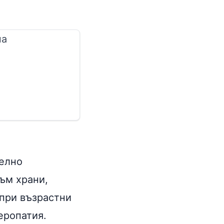
на
телно
ъм храни,
 при възрастни
еропатия.