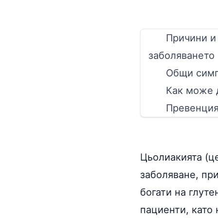
Причини и
заболяването
Общи симп
Как може 
Превенция
Цьолиакията (ц
заболяване, пр
богати на глуте
пациенти, като 