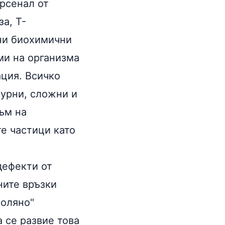
рсенал от
а, Т-
ни биохимични
ми на организма
ация. Всичко
бурни, сложни и
ъм на
е частици като
дефекти от
ните връзки
коляно"
а се развие това