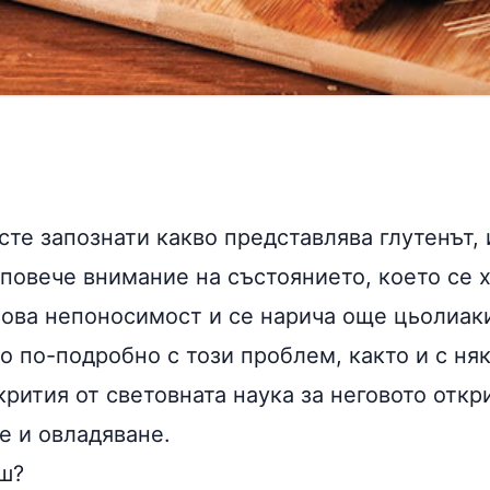
 сте запознати какво представлява
глутенът
,
повече внимание на състоянието, което се 
нова непоносимост и се нарича още цьолиаки
 по-подробно с този проблем, както и с няк
рития от световната наука за неговото откр
е и овладяване.
ш?