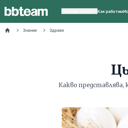
BB-Team
Решения за теб
Как работим
Ис
Знание
Здраве
Начало
Ць
Какво представлява, 