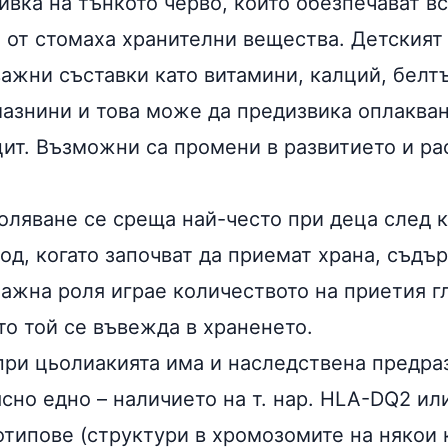
ивка на тънкото черво, които обезпечават в
 от стомаха хранителни вещества. Детският
важни съставки като витамини, калций, белт
мазнини и това може да предизвика оплакван
цит. Възможни са промени в развитието и ра
оляване се среща най-често при деца след 
од, когато започват да приемат храна, съд
Важна роля играе количеството на приетия г
то той се въвежда в храненето.
 при цьолиакията има и наследствена предр
ясно едно – наличието на т. нар. HLA-DQ2 и
отипове (структури в хромозомите на някои 