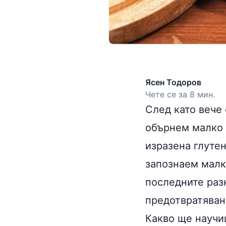
Ясен Тодоров
Чете се за 8 мин.
След като вече
обърнем малко 
изразена глуте
запознаем малко
последните разк
предотвратяван
Какво ще научи