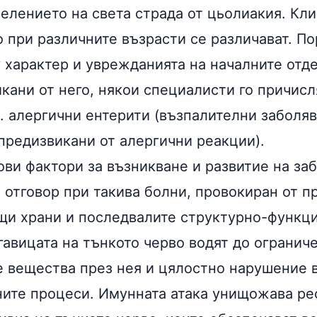
селението на света страда от цьолиакия. Кл
о при различните възрасти се различават. П
 характер и уврежданията на началните отде
икани от него, някои специалисти го причис
р. алергични ентерити (възпалителни заболя
 предизвикани от алергични реакции).
ови фактори за възникване и развитие на за
 отговор при такива болни, провокиран от п
и храни и последвалите структурно-функц
гавицата на тънкото черво водят до огранич
е вещества през нея и цялостно нарушение 
ите процеси. Имунната атака унищожава ре