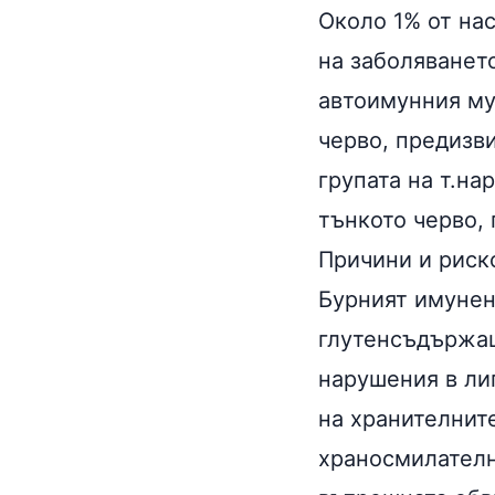
Около 1% от на
на заболяванет
автоимунния му
черво, предизв
групата на т.на
тънкото черво,
Причини и риск
Бурният имунен
глутенсъдържащ
нарушения в ли
на хранителнит
храносмилателн