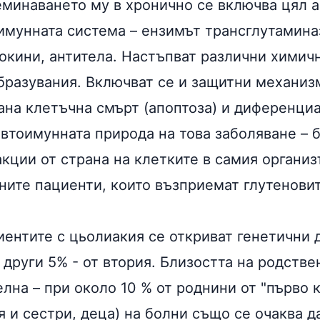
еминаването му в хронично се включва цял а
имунната система – ензимът трансглутаминаз
окини, антитела. Настъпват различни химич
бразувания. Включват се и защитни механиз
ана клетъчна смърт (апоптоза) и диференци
автоимунната природа на това заболяване – 
кции от страна на клетките в самия организ
ите пациенти, които възприемат глутеновит
иентите с цьолиакия се откриват генетични 
 други 5% - от втория. Близостта на родстве
лна – при около 10 % от роднини от "първо 
я и сестри, деца) на болни също се очаква д