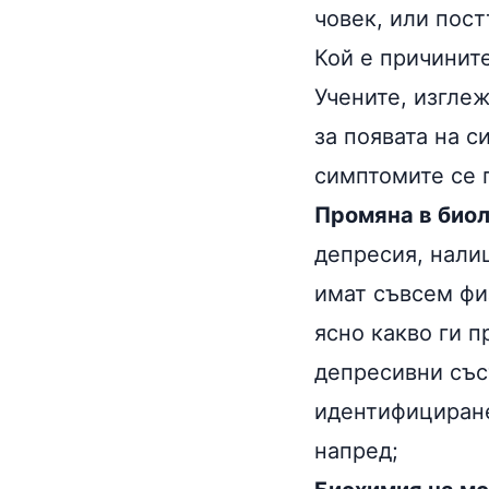
човек, или пос
Кой е причинит
Учените, изглеж
за появата на 
симптомите се 
Промяна в биол
депресия, нали
имат съвсем фи
ясно какво ги п
депресивни със
идентифициране 
напред;