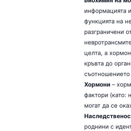
Биохимия на м
информацията и
функцията на не
разграничени от
невротрансмите
целта, а хормо
кръвта до орган
съотношението 
Хормони
– хор
фактори (като: 
могат да се ока
Наследственос
роднини с иден