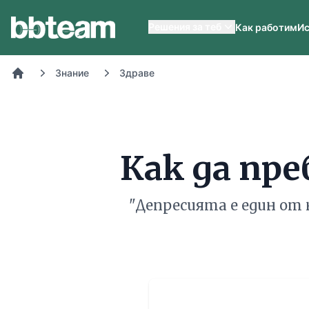
BB-Team
Решения за теб
Как работим
Ис
Знание
Здраве
Начало
Как да пр
"Депресията е един от