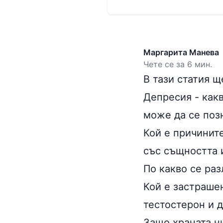
Маргарита Манева
Чете се за 6 мин.
В тази статия щ
Депресия - какв
може да се поз
Кой е причинит
със същността 
По какво се ра
Кой е застраше
тестостерон и д
Защо храната н