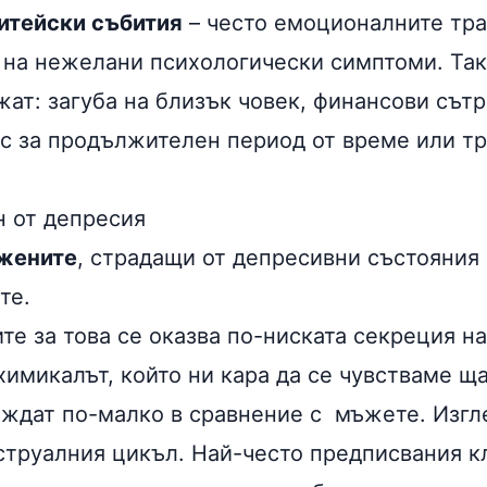
итейски събития
– често емоционалните тра
 на нежелани психологически симптоми. Так
жат: загуба на близък човек, финансови сът
с за продължителен период от време или тр
н от депресия
жените
, страдащи от депресивни състояния 
те.
те за това се оказва по-ниската секреция н
химикалът, който ни кара да се чувстваме ща
ждат по-малко в сравнение с мъжете. Изгле
струалния цикъл. Най-често предписвания к