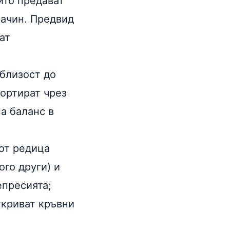
ито предават
начин. Предвид
ат
 близост до
портират чрез
на баланс в
от редица
го други) и
епресията;
ткриват кръвни