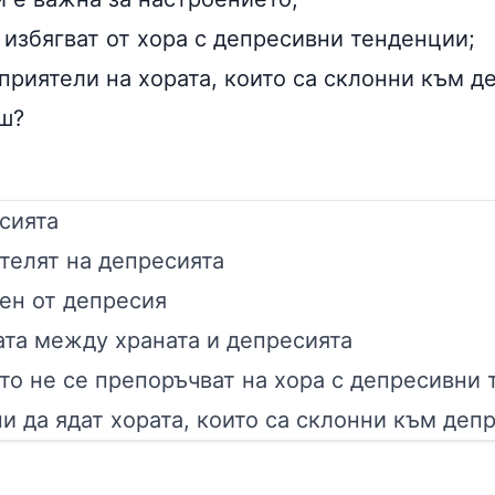
 избягват от хора с депресивни тенденции;
приятели на хората, които са склонни към д
ш?
сията
телят на депресията
ен от депресия
ата между храната и депресията
ито не се препоръчват на хора с депресивни
и да ядат хората, които са склонни към деп