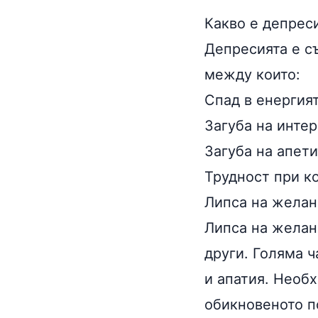
Какво е депрес
Депресията е с
между които:
Спад в енергият
Загуба на интер
Загуба на апети
Трудност при к
Липса на желан
Липса на желани
други. Голяма ч
и апатия. Необ
обикновеното п