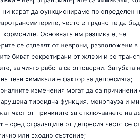
озъка
– невротрансмитерите са химикали, ко
 ни карат да функционираме по определен 
вротрансмитерите, често е трудно те да бъд
 хормоните. Основната им разлика е, че
рите се отделят от неврони, разположени в
ните биват секретирани от жлези и се транс
ите, за чиято работа са отговорни. Загубата 
на тези химикали е фактор за депресията;
моналните изменения могат да са причинени 
нарушена тироидна функция, менопауза и мно
жат част от причините за отключването на д
т
– сред страдащите от депресия често се о
тично или сходно състоние;