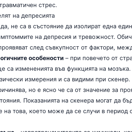
ттравматичен стрес.
елят на депресията
да, не са в състояние да изолират една еди
симптоммите на депресия и тревожност. Оби
проявяват след съвкупност от фактори, межд
огичните особености
– при повечето от стр
це са измененията във функцията на мозъка.
зически измерения и са видими при скенер.
ричинява, но е ясно че са от значение за про
тояния. Показанията на скенера могат да бъ
на това, което може да се случи в период о