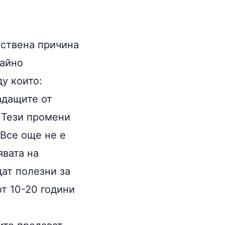
нствена причина
чайно
у които:
адащите от
 Тези промени
 Все още не е
явата на
дат полезни за
т 10-20 години