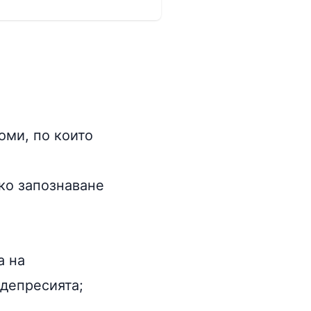
оми, по които
тко запознаване
а на
 депресията;