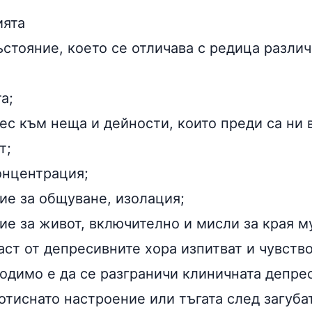
ията
ъстояние, което се отличава с редица разли
а;
ес към неща и дейности, които преди са ни 
т;
онцентрация;
ие за общуване, изолация;
е за живот, включително и мисли за края му
аст от депресивните хора изпитват и чувств
ходимо е да се разграничи клиничната депре
отиснато настроение или тъгата след загуба