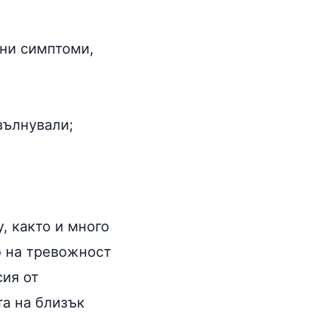
чни симптоми,
вълнували;
, както и много
о на тревожност
сия от
та на близък