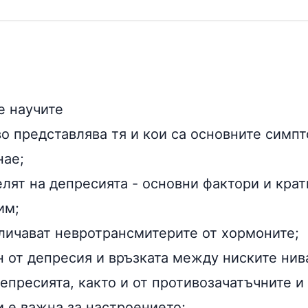
е научите
о представлява тя и кои са основните симпт
нае;
елят на депресията - основни фактори и кра
им;
зличават невротрансмитерите от хормоните;
н от депресия и връзката между ниските нив
епресията, както и от противозачатъчните и
и е важна за настроението;