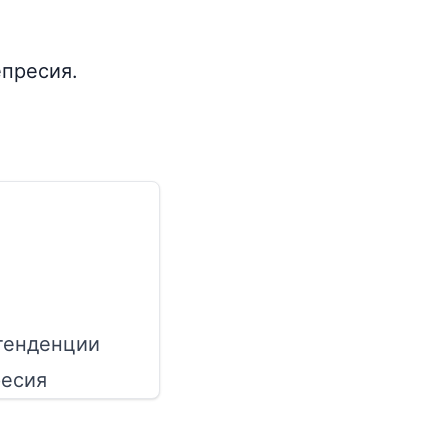
епресия.
 тенденции
ресия