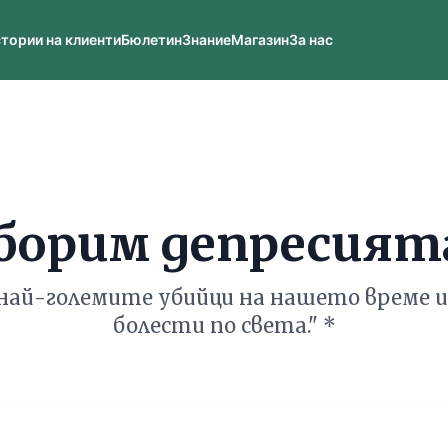
тории на клиенти
Бюлетин
Знание
Магазин
За нас
еборим депресията
 най-големите убийци на нашето време и
болести по света." *