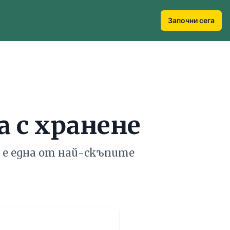
Започни сега
 с хранене
 е една от най-скъпите