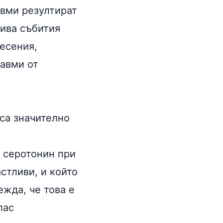
вми резултират
ива събития
ресения,
авми от
са значително
а
серотонин
при
стливи, и който
жда, че това е
лас