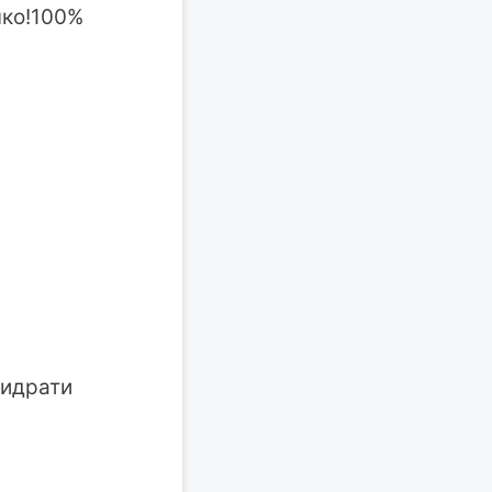
чко!100%
хидрати