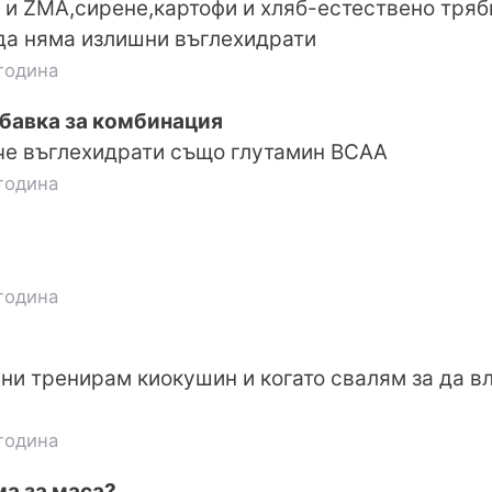
 и ZMA,сирене,картофи и хляб-естествено тряб
да няма излишни въглехидрати
година
авка за комбинация
че въглехидрати също глутамин BCAA
година
година
ини тренирам киокушин и когато свалям за да вл
година
а за маса?