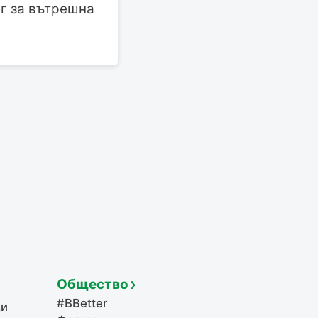
ег за вътрешна
Общество
#BBetter
щи