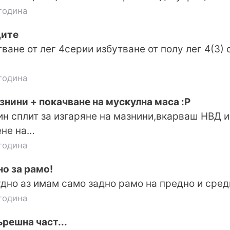
година
дите
ване от лег 4серии избутване от полу лег 4(3) 
година
знини + покачване на мускулна маса :P
н сплит за изгаряне на мазнини,вкарваш НВД 
ене на…
година
о за рамо!
удно аз имам само задно рамо на предно и сре
година
ърешна част...