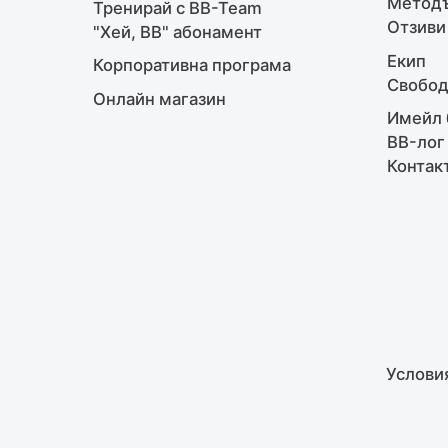
Методъ
Тренирай с BB-Team
Отзиви
"Хей, ВВ" абонамент
Екип
Корпоративна програма
Свобод
Онлайн магазин
Имейл 
BB-лог
Контак
Услови