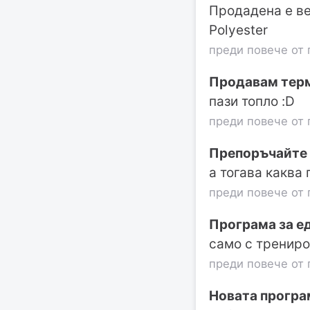
Продадена е ве
Polyester
преди повече от 
Продавам терм
пази топло :D
преди повече от 
Препоръчайте 
а тогава каква
преди повече от 
Програма за е
само с трениро
преди повече от 
Новата програм