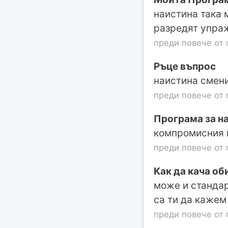
наистина така 
разредят упра
преди повече от 
Ръце въпрос
наистина смени
преди повече от 
Програма за на
компромисния в
преди повече от 
Как да кача об
може и стандар
са ти да кажем
преди повече от 