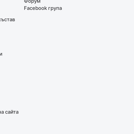
Форум
Facebook група
състав
и
на сайта