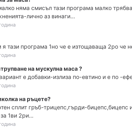
малко няма смисъл тази програма малко трябва
жненията-лично аз винаги…
година
 я тази програма 1но че е изтощаваща 2ро че н
година
трупване на мускулна маса ?
ариант е добавки-излиза по-евтино и е по -еф
година
иколка на ръцете?
тен сплит гръб-трицепс,гърди-бицепс,бицепс и
 за 1ви 2ри…
година