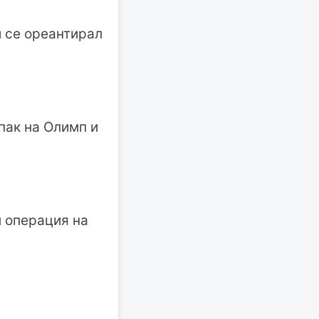
и се ореантирал
пак на Олимп и
м операция на