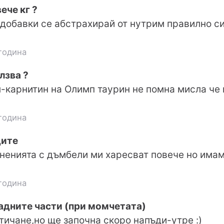
ече кг ?
 добавки се абстрахирай от нутрим правилно с
година
лзва ?
-карнитин на Олимп таурин не помна мисла че 
година
дите
ненията с дъмбели ми харесват повече но има
година
адните части (при момчетата)
 тичане,но ще започна скоро напъди-утре :)