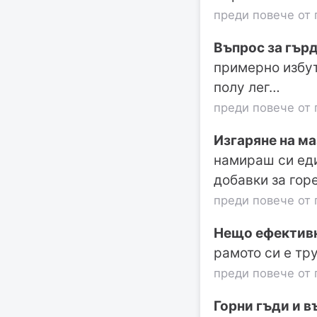
преди повече от 
Въпрос за гър
примерно избут
полу лег…
преди повече от 
Изгаряне на ма
намираш си еди
добавки за гор
преди повече от 
Нещо ефективн
рамото си е тр
преди повече от 
Горни гъди и в