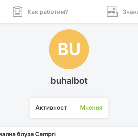
Как работим?
Знан
BU
buhalbot
Активност
Мнения
ална блуза Campri