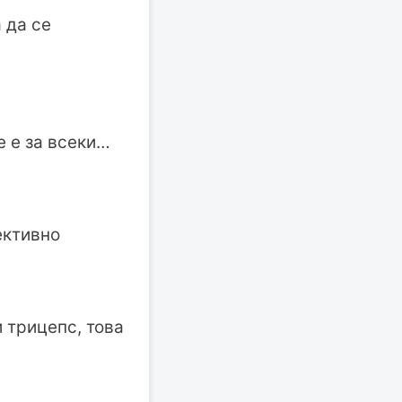
 да се
е е за всеки…
ективно
 трицепс, това