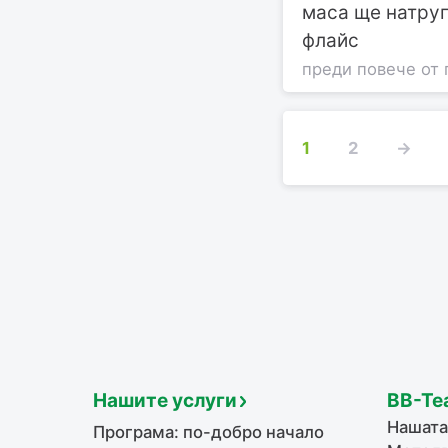
маса ще натруп
флайс
преди повече от 
1
2
→
Нашите услуги
BB-Te
Нашата
Програма: по-добро начало