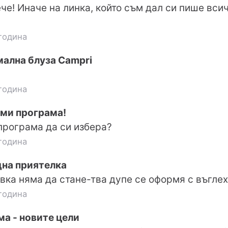
че! Иначе на линка, който съм дал си пише вси
година
ална блуза Campri
година
ми програма!
 програма да си избера?
година
дна приятелка
вка няма да стане-тва дупе се оформя с въгле
година
а - новите цели