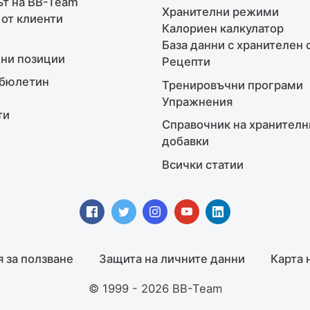
т на BB-Team
Хранителни режими
 от клиенти
Калориен калкулатор
База данни с хранителен 
ни позиции
Рецепти
бюлетин
Тренировъчни програми
Упражнения
ти
Справочник на хранителн
добавки
Всички статии
я за ползване
Защита на личните данни
Карта 
© 1999 - 2026 BB-Team