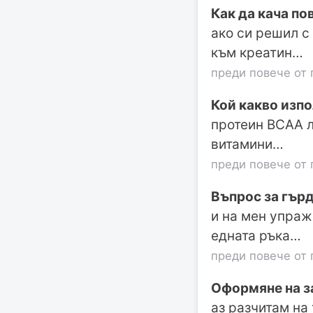
Как да кача пов
ако си решил с
към креатин…
преди повече от 
Кой какво изпо
протеин BCAA л
витамини…
преди повече от 
Въпрос за гър
и на мен упраж
едната ръка…
преди повече от 
Оформяне на з
аз разчитам на