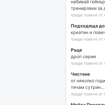
набивай гейнър
тренировки за 
преди повече от 
Подходяща доб
креатин и пове
преди повече от 
Ръце
дроп серии
преди повече от 
Чистене
от няколко год
тичам сутрин…
преди повече от 
Мойта Програм