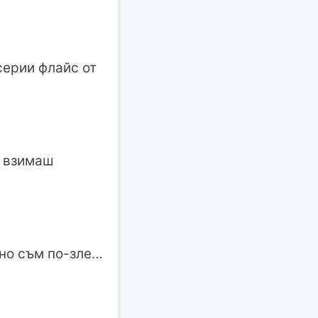
серии флайс от
и взимаш
дно съм по-зле…