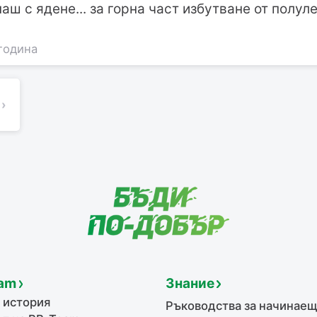
аш с ядене... за горна част избутване от полул
година
›
am
Знание
 история
Ръководства за начинае