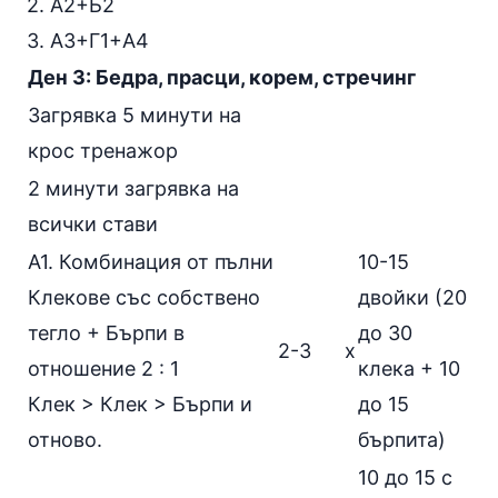
2. А2+Б2
3. А3+Г1+А4
Ден 3: Бедра, прасци, корем, стречинг
Загрявка 5 минути на
крос тренажор
2 минути загрявка на
всички стави
А1. Комбинация от пълни
10-15
Клекове със собствено
двойки (20
тегло
+
Бърпи
в
до 30
2-3
х
отношение 2 : 1
клека + 10
Клек > Клек > Бърпи и
до 15
отново.
бърпита)
10 до 15 с