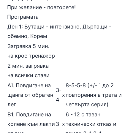
При желание - повторете!
Програмата
Ден 1: Бутащи - интензивно, Дърпащи -
обемно, Корем
Загрявка 5 мин.
на крос тренажор
2 мин. загрявка
на всички стави
А1.
Повдигане на
8-5-5-8 (+/- 1 до 2
3-
щанга от обратен
х
повторения в трета и
4
лег
четвърта серия)
В1.
Повдигане на
6 - 12 с таван
колене към лакти
3
х
технически отказ и