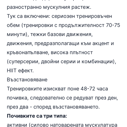
разностранно мускулния растеж.
Тук са включени: сериозен тренировъчен
обем (тренировки с продължителност 70-75
минути), тежки базови движения,
движения, предразполагащи към акцент и
кръвонапълване, висока плътност
(суперсерии, двойни серии и комбинации),
HIIT ефект.
Възстановяване
Тренировките изискват поне 48-72 часа
почивка, следователно се редуват през ден,
през два - според възстановяването.
Почивките са три типа:
активни (силово натоварената мускулатура