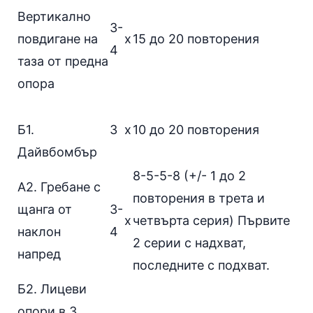
Вертикално
3-
повдигане на
x
15 до 20 повторения
4
таза от предна
опора
Б1.
3
х
10 до 20 повторения
Дайвбомбър
8-5-5-8 (+/- 1 до 2
А2.
Гребане с
повторения в трета и
щанга от
3-
x
четвърта серия) Първите
наклон
4
2 серии с надхват,
напред
последните с подхват.
Б2.
Лицеви
опори
в 3