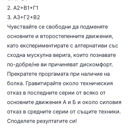
2. А2+В1+Г1
3. А3+Г2+В2
Чувствайте се свободни да подменяте
основните и второстепенните движения,
като експериментирате с алтернативи със
сходна мускулна верига, които познавате
по-добре/не ви причиняват дискомфорт.
Прекратете проргамата при наличие на
болка. Гравитирайте около техническия
отказ в последните серии от всяко от
основните движения А и Б и около силовия
отказ в средните серии от същите техники.
Споделете резултатите си!