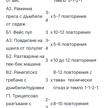
от вис
темпо 3-1-2-1
А2.
Раменна
3-
преса с дъмбели
х
5-7 повторения
4
от седеж
Б1.
Фейс пул
3
х
10-12 повторения
А3.
Повдигане на
3-
х
5-6 повторения
щанга от полулег
4
Б2.
Разтваряне на
3
х
10 до 12 повторения
пек-бек машина
В2.
Ренегатско
8-12 повторения с
гребане с
3
х
таван технически
дъмбели/пудовки
отказ и темпо 1-1-2-1
Г1.
Трицепсово
2-
разгъване с
х
8-10 повторения
3