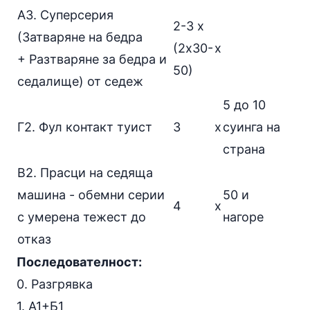
А3. Суперсерия
2-3 х
(
Затваряне на бедра
(2х30-
х
+
Разтваряне за бедра
и
50)
седалище) от седеж
5 до 10
Г2.
Фул контакт туист
3
х
суинга на
страна
В2.
Прасци на седяща
машина - обемни серии
50 и
4
х
с умерена тежест до
нагоре
отказ
Последователност:
0. Разгрявка
1. А1+Б1