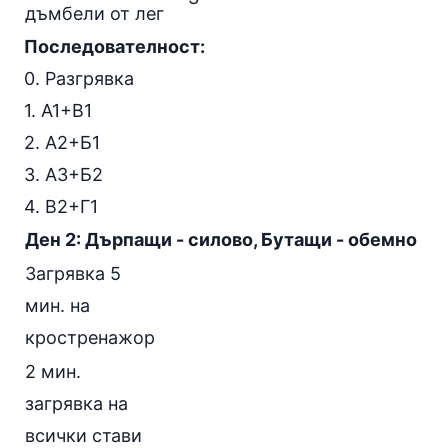
дъмбели от лег
Последователност:
0. Разгрявка
1. А1+В1
2. А2+Б1
3. А3+Б2
4. В2+Г1
Ден 2: Дърпащи - силово, Бутащи - обемно
Загрявка 5
мин. на
кростренажор
2 мин.
загрявка на
всички стави