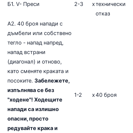
Б1.
V- Преси
2-3
х
технически
отказ
А2. 40 броя напади с
дъмбели или собствено
тегло -
напад напред
,
напад встрани
(диагонал) и отново,
като сменяте краката и
посоките.
Забележете,
изпълнява се без
1-2
х
40 броя
"ходене"! Ходещите
напади са излишно
опасни, просто
редувайте крака и