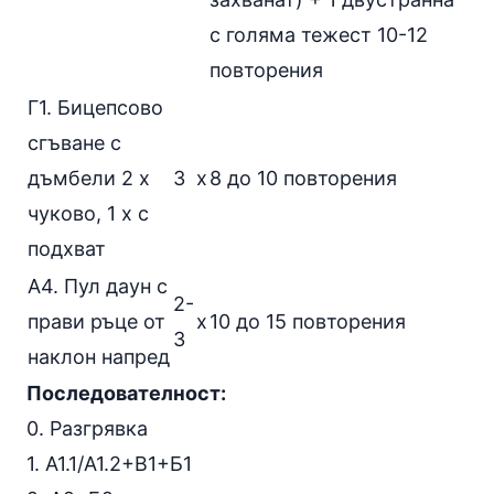
с голяма тежест 10-12
повторения
Г1. Бицепсово
сгъване с
дъмбели 2 х
3
х
8 до 10 повторения
чуково
, 1 х с
подхват
А4.
Пул даун с
2-
прави ръце от
х
10 до 15 повторения
3
наклон напред
Последователност:
0. Разгрявка
1. А1.1/А1.2+В1+Б1