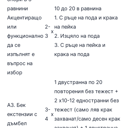
равнини
10 до 20 в равнина
Акцентиращо
1. С ръце на пода и крака
или
2-
на пейка
х
функционално
3
2. Изцяло на пода
да се
3. С ръце на пейка и
изпълнят е
крака на пода
въпрос на
избор
1 двустранна по 20
повторения без тежест +
2 х10-12 едностранни без
А3.
Бек
3-
тежест (само ляв крак
екстензии с
х
4
захванат/само десен крак
дъмбел
захванат) + 1 двустранна