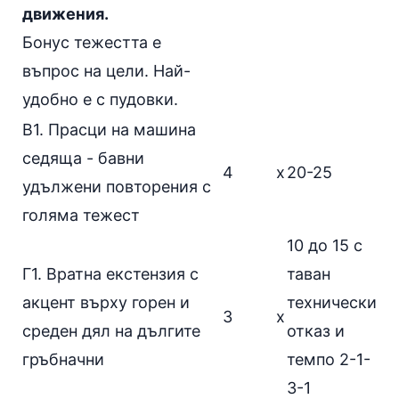
движения.
Бонус тежестта е
въпрос на цели. Най-
удобно е с пудовки.
В1.
Прасци на машина
седяща - бавни
4
х
20-25
удължени повторения с
голяма тежест
10 до 15 с
Г1.
Вратна екстензия с
таван
акцент върху горен и
технически
3
х
среден дял на дългите
отказ и
гръбначни
темпо 2-1-
3-1