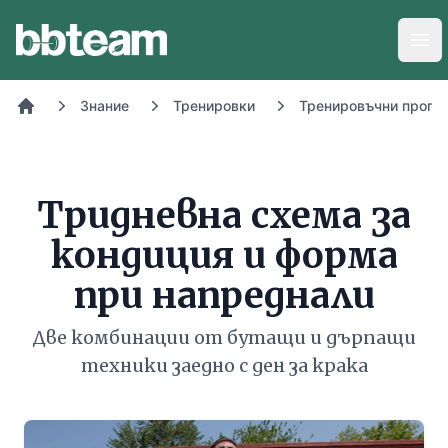
BB-Team
Отв
Знание
Тренировки
Тренировъчни прогр
Начало
Тридневна схема за
кондиция и форма
при напреднали
Две комбинации от бутащи и дърпащи
техники заедно с ден за крака