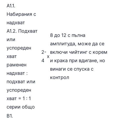
А1.1.
Набирания с
надхват
А1.2.
Подхват
8 до 12 с пълна
или
амплитуда, може да се
успореден
2-
включи чийтинг с корем
хват
x
4
и крака при вдигане, но
раменен
винаги се спуска с
надхват :
контрол
подхват или
успореден
хват
= 1 : 1
серии общо
В1.