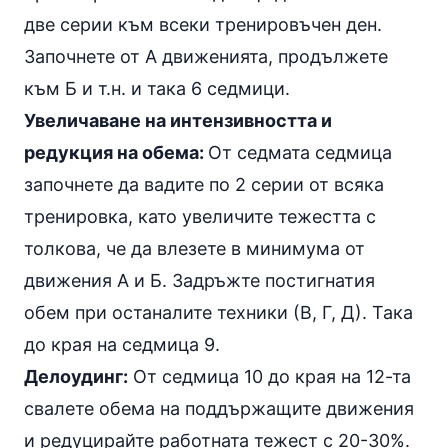
две серии към всеки тренировъчен ден.
Започнете от А движенията, продължете
към Б и т.н. и така 6 седмици.
Увеличаване на интензивността и
редукция на обема:
От седмата седмица
започнете да вадите по 2 серии от всяка
тренировка, като увеличите тежестта с
толкова, че да влезете в минимума от
движения А и Б. Задръжте постигнатия
обем при останалите техники (В, Г, Д). Така
до края на седмица 9.
Делоудинг:
От седмица 10 до края на 12-та
свалете обема на поддържащите движения
и редуцирайте работната тежест с 20-30%.