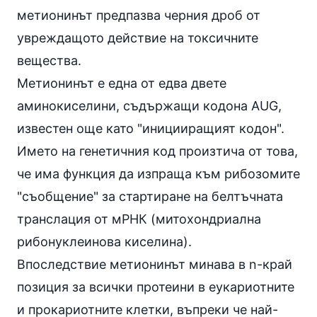
метионинът предпазва черния дроб от
увреждащото действие на токсичните
вещества.
Метионинът е една от едва двете
аминокиселини
, съдържащи кодона AUG,
известен още като "иницииращият кодон".
Името на генетичния код произтича от това,
че има функция да изпраща към рибозомите
"съобщение" за стартиране на белтъчната
транслация от мРНК (митохондриална
рибонуклеинова киселина).
Впоследствие метионинът минава в n-край
позиция за всички протеини в еукариотните
и прокариотните клетки, въпреки че най-