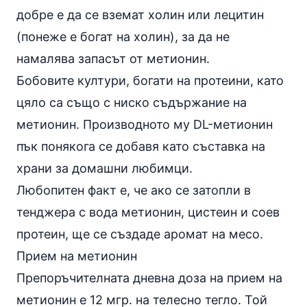
добре е да се вземат холин или лецитин
(понеже е богат на холин), за да не
намалява запасът от метионин.
Бобовите култури, богати на протеини, като
цяло са също с ниско съдържание на
метионин. Производното му DL-метионин
пък понякога се добавя като съставка на
храни за
домашни любимци
.
Любопитен факт е, че ако се затопли в
тенджера с вода метионин, цистеин и соев
протеин, ще се създаде аромат на месо.
Прием на метионин
Препоръчителната дневна доза на прием на
метионин е 12 мгр. на телесно тегло. Той