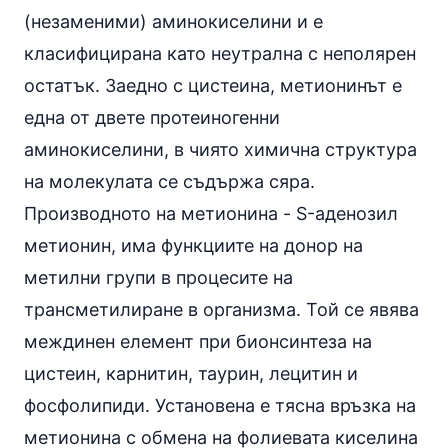
(незаменими) аминокиселини и е
класифицирана като неутрална с неполярен
остатък. Заедно с цистеина, метионинът е
една от двете протеиногенни
аминокиселини
, в чиято химична структура
на молекулата се съдържа
сяра
.
Производното на метионина - S-аденозил
метионин, има функциите на донор на
метилни групи в процесите на
трансметилиране в организма. Той се явява
междинен елемент при бионсинтеза на
цистеин,
карнитин
, таурин,
лецитин
и
фосфолипиди. Установена е тясна връзка на
метионина с обмена на фолиевата киселина