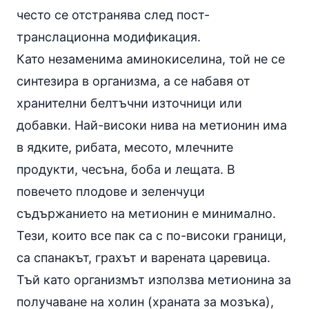
често се отстранява след пост-
транслационна модификация.
Като незаменима аминокиселина, той не се
синтезира в организма, а се набавя от
хранителни белтъчни източници или
добавки. Най-високи нива на метионин има
в
ядките
,
рибата
, месото, млечните
продукти, чесъна, боба и лещата. В
повечето плодове и зеленчуци
съдържанието на метионин е минимално.
Тези, които все пак са с по-високи граници,
са спанакът, грахът и варената
царевица
.
Тъй като организмът използва метионина за
получаване на холин (храната за мозъка),