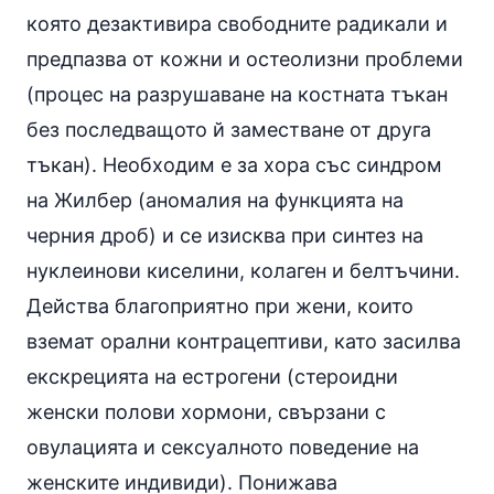
която дезактивира свободните радикали и
предпазва от кожни и остеолизни проблеми
(процес на разрушаване на костната тъкан
без последващото й заместване от друга
тъкан). Необходим е за хора със синдром
на Жилбер (аномалия на функцията на
черния дроб) и се изисква при синтез на
нуклеинови киселини, колаген и белтъчини.
Действа благоприятно при жени, които
вземат орални контрацептиви, като засилва
екскрецията на естрогени (стероидни
женски полови
хормони
, свързани с
овулацията и сексуалното поведение на
женските индивиди). Понижава