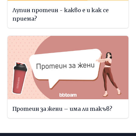
Лупин протеин - какво е и как се
приема?
Протеин за жени – има ли такъв?