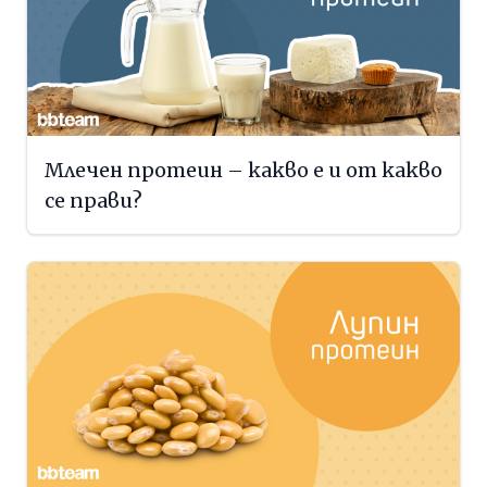
Млечен протеин – какво е и от какво
се прави?