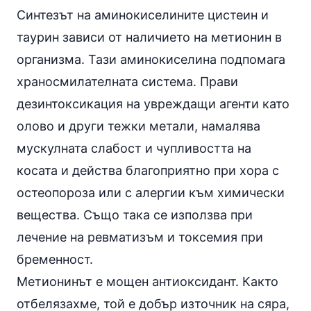
Синтезът на аминокиселините цистеин и
таурин зависи от наличието на метионин в
организма. Тази аминокиселина подпомага
храносмилателната система. Прави
дезинтоксикация на увреждащи агенти като
олово и други тежки метали, намалява
мускулната слабост и чупливостта на
косата и действа благоприятно при хора с
остеопороза
или с алергии към химически
вещества. Също така се използва при
лечение на ревматизъм и токсемия при
бременност
.
Метионинът е мощен
антиоксидант
. Както
отбелязахме, той е добър източник на сяра,