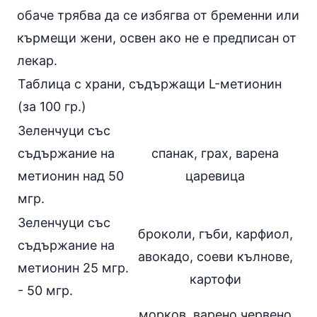
обаче трябва да се избягва от бременни или
кърмещи жени, освен ако не е предписан от
лекар.
Таблица с храни, съдържащи L-метионин
(за 100 гр.)
Зеленчуци със
съдържание на
спанак, грах, варена
метионин над 50
царевица
мгр.
Зеленчуци със
броколи
, гъби, карфиол,
съдържание на
авокадо, соеви кълнове,
метионин 25 мгр.
картофи
- 50 мгр.
морков, варено червено