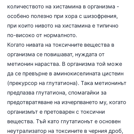
количеството на хистамина в организма -
особено полезно при хора с шизофрения,
при които нивото на хистамина е типично
по-високо от нормалното.
Когато нивата на токсичните вещества в
организма се повишават, нуждата от
метионин нараства. В организма той може
да се превърне в аминокиселината цистеин
(прекурсор на глутатиона). Така метионинът
предпазва глутатиона, спомагайки за
предотвратяване на изчерпването му, когато
организмът е претоварен с токсични
вещества. Тъй като глутатионът е основен
неутрализатор на токсините в черния дроб,