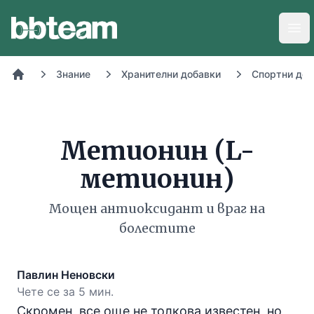
BB-Team
Отв
Знание
Хранителни добавки
Спортни доб
Начало
Метионин (L-
метионин)
Мощен антиоксидант и враг на
болестите
Павлин Неновски
Чете се за 5 мин.
Скромен, все още не толкова известен, но