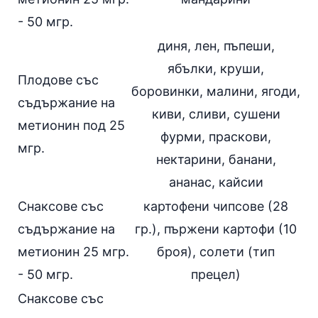
- 50 мгр.
диня
, лен, пъпеши,
ябълки
,
круши
,
Плодове със
боровинки,
малини
,
ягоди
,
съдържание на
киви
, сливи, сушени
метионин под 25
фурми,
праскови
,
мгр.
нектарини,
банани
,
ананас
, кайсии
Снаксове със
картофени чипсове (28
съдържание на
гр.), пържени картофи (10
метионин 25 мгр.
броя), солети (тип
- 50 мгр.
прецел)
Снаксове със