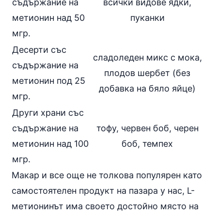
съдържание на
всички видове ядки,
метионин над 50
пуканки
мгр.
Десерти със
сладоледен микс с мока,
съдържание на
плодов шербет (без
метионин под 25
добавка на бяло яйце)
мгр.
Други храни със
съдържание на
тофу, червен боб, черен
метионин над 100
боб, темпех
мгр.
Макар и все още не толкова популярен като
самостоятелен продукт на пазара у нас, L-
метионинът има своето достойно място на