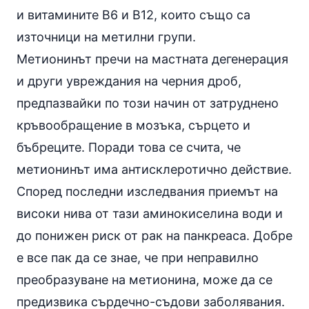
и витамините В6 и B12, които също са
източници на метилни групи.
Метионинът пречи на мастната дегенерация
и други увреждания на черния дроб,
предпазвайки по този начин от затруднено
кръвообращение в мозъка, сърцето и
бъбреците. Поради това се счита, че
метионинът има антисклеротично действие.
Според последни изследвания приемът на
високи нива от тази аминокиселина води и
до понижен риск от рак на панкреаса. Добре
е все пак да се знае, че при неправилно
преобразуване на метионина, може да се
предизвика сърдечно-съдови заболявания.