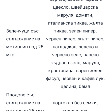
цвекло, швейцарска
маруля,
домати
,
италианска
тиква
, жълта
Зеленчуци със
тиква, зелен пипер,
съдържание на
червен пипер, жълт пипер,
метионин под 25
патладжан, зелено и
мгр.
червено
зеле
, варено
къдраво зеле, маруля,
краставица, варен зелен
фасул, червен и кафяв
лук
,
целина, бамя
Плодове със
съдържание на
портокал без семки,
метионин 25 мгр.
мандарини