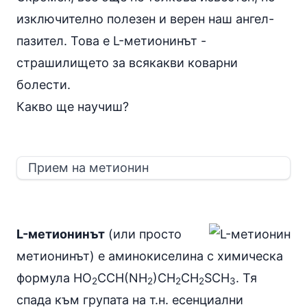
изключително полезен и верен наш ангел-
пазител. Това е L-метионинът -
страшилището за всякакви коварни
болести.
Какво ще научиш?
Прием на метионин
L-метионинът
(или просто
метионинът) е аминокиселина с химическа
формула HO
CCH(NH
)CH
CH
SCH
. Тя
2
2
2
2
3
спада към групата на т.н. есенциални