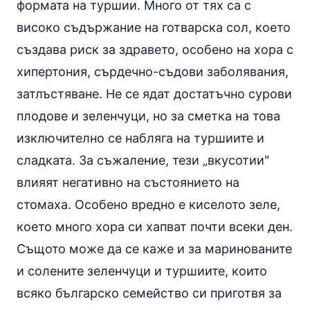
формата на туршии. Много от тях са с
високо съдържание на готварска
сол
, което
създава риск за здравето, особено на хора с
хипертония
, сърдечно-съдови заболявания,
затлъстяване
. Не се ядат достатъчно сурови
плодове и зеленчуци, но за сметка на това
изключително се набляга на туршиите и
сладката. За съжаление, тези „вкусотии"
влияят негативно на състоянието на
стомаха. Особено вредно е киселото
зеле
,
което много хора си хапват почти всеки ден.
Същото може да се каже и за маринованите
и солените зеленчуци и туршиите, които
всяко българско семейство си приготвя за