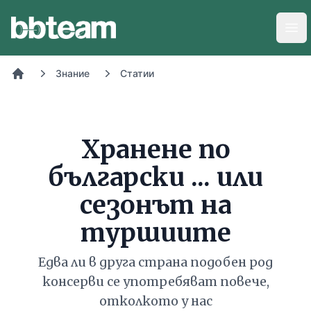
BB-Team
Отв
Знание
Статии
Начало
Хранене по
български ... или
сезонът на
туршиите
Едва ли в друга страна подобен род
консерви се употребяват повече,
отколкото у нас