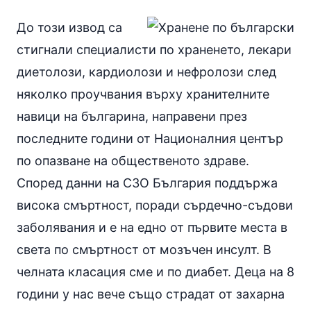
До този извод са
стигнали специалисти по храненето, лекари
диетолози, кардиолози и нефролози след
няколко проучвания върху хранителните
навици на българина, направени през
последните години от Националния център
по опазване на общественото здраве.
Според данни на СЗО България поддържа
висока смъртност, поради сърдечно-съдови
заболявания и е на едно от първите места в
света по смъртност от мозъчен
инсулт
. В
челната класация сме и по
диабет
. Деца на 8
години у нас вече също страдат от захарна