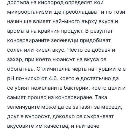
достъпа на кислород определят кои
микроорганизми ще преобладават и по този
начин ще влияят най-много върху вкуса и
аромата на крайния продукт. В резултат
консервираните зеленчуци придобиват
солен или кисел вкус. Често се добавя и
захар, при което нюансът на вкуса се
обогатява. Отличителна черта на туршиите е
рН по-ниско от 4.6, което е достатъчно да
се убият нежеланите бактерии, което цели и
самият процес на консервиране. Така
зеленчуците може да се запазят за месеци,
друг е въпросът, доколко се съхраняват
вкусовите им качества, и най-вече