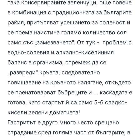
така консервираните зеленчуци, още повече
в комбинация с традиционната за българите
ракия, притъпяват усещането за соленост и
се поема наистина голямо количество сол
само със „замезването". От тук - проблем с
водно-солевия и алкално-киселинния
баланс в организма, стремеж да се
„развреди" кръвта, следователно
повишаване на кръвното налягане, откъдето
се пренатоварват бъбреците и ... каскадата е
готова, като стартът й са само 5-6 сладко-
кисели зелени доматчета!
Гастритът е друго много често срещано
страдание сред голяма част от българите, в