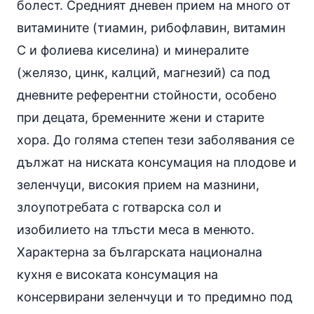
болест. Средният дневен прием на много от
витамините
(тиамин, рибофлавин,
витамин
С
и
фолиева киселина
) и
минералите
(
желязо
,
цинк
, калций, магнезий) са под
дневните референтни стойности, особено
при децата, бременните жени и старите
хора. До голяма степен тези заболявания се
дължат на ниската консумация на плодове и
зеленчуци, високия прием на мазнини,
злоупотребата с готварска сол и
изобилието на тлъсти меса в менюто.
Характерна за българската национална
кухня е високата консумация на
консервирани зеленчуци и то предимно под