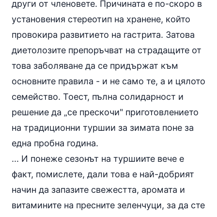
други от членовете. Причината е по-скоро в
установения стереотип на хранене, който
провокира развитието на гастрита. Затова
диетолозите препоръчват на страдащите от
това заболяване да се придържат към
основните правила - и не само те, а и цялото
семейство. Тоест, пълна солидарност и
решение да „се прескочи" приготовлението
на традиционни туршии за зимата поне за
една пробна година.
... И понеже сезонът на туршиите вече е
факт, помислете, дали това е най-добрият
начин да запазите свежестта, аромата и
витамините на пресните зеленчуци, за да сте