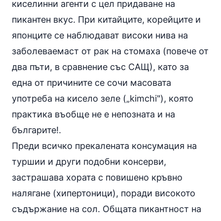
киселинни агенти с цел придаване на
пикантен вкус. При китайците, корейците и
японците се наблюдават високи нива на
заболеваемаст от рак на стомаха (повече от
два пъти, в сравнение със САЩ), като за
една от причините се сочи масовата
употреба на кисело зеле („kimchi"), която
практика въобще не е непозната и на
българите!.
Преди всичко прекалената консумация на
туршии и други подобни консерви,
застрашава хората с повишено
кръвно
налягане
(
хипертоници
), поради високото
съдържание на
сол
. Общата пикантност на